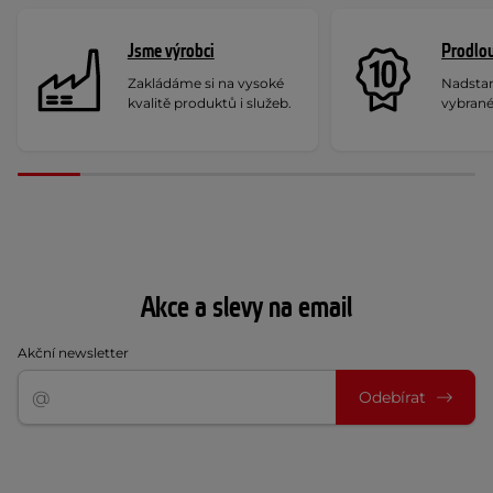
Jsme výrobci
Prodlou
Zakládáme si na vysoké
Nadstan
kvalitě produktů i služeb.
vybrané
Akce a slevy na email
Akční newsletter
Odebírat