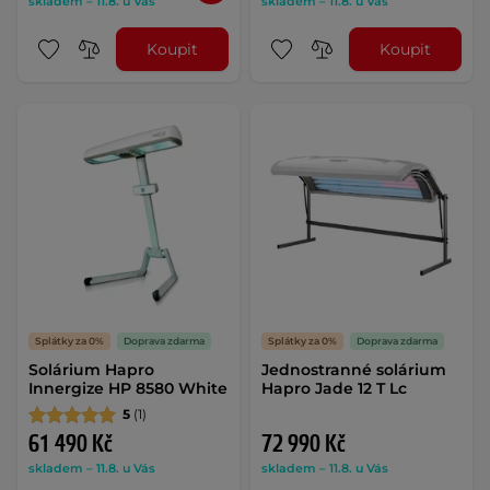
skladem – 11.8. u Vás
skladem – 11.8. u Vás
Koupit
Koupit
Splátky za 0%
Doprava zdarma
Splátky za 0%
Doprava zdarma
Solárium Hapro
Jednostranné solárium
Innergize HP 8580 White
Hapro Jade 12 T Lc
5
(1)
61 490 Kč
72 990 Kč
skladem – 11.8. u Vás
skladem – 11.8. u Vás