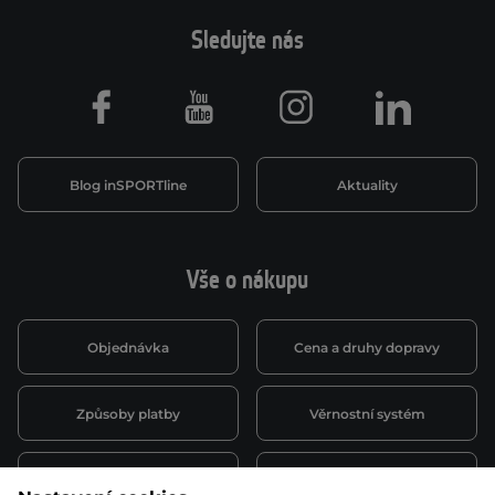
Sledujte nás
Facebook
Youtube
Instagram
LinkedIn
Blog inSPORTline
Aktuality
Vše o nákupu
Objednávka
Cena a druhy dopravy
Způsoby platby
Věrnostní systém
Montáž a servis
Reklamace a záruka