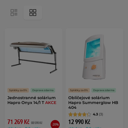
Splátky za 0%
Doprava zdarma
Splátky za 0%
Doprava zdarma
Jednostranné solárium
Obličejové solárium
Hapro Onyx 14/1 T
AKCE
Hapro Summerglow HB
404
4.3
(3)
71 269 Kč
12 990 Kč
88 590 Kč
-20%