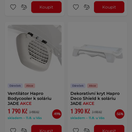
Koupit
Koupit
Dáreček
Akce
Dáreček
Akce
Ventilátor Hapro
Dekorativní kryt Hapro
Bodycooler k soláriu
Deco Shield k soláriu
JADE
AKCE
JADE
AKCE
1 790 Kč
1 390 Kč
3 490 Kč
3 190 Kč
-49%
-56%
skladem – 11.8. u Vás
skladem – 11.8. u Vás
Koupit
Koupit