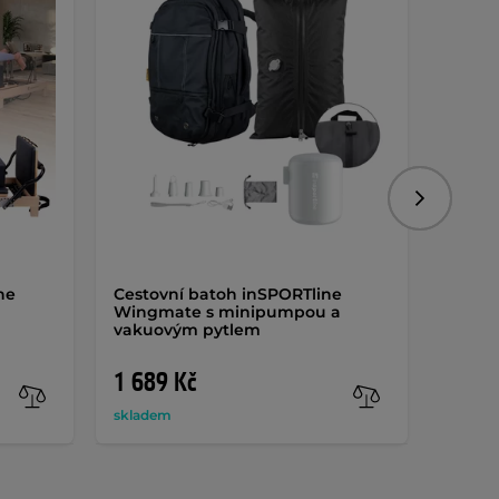
Dáreč
Následujíc
ne
Cestovní batoh inSPORTline
Vířivk
Wingmate s minipumpou a
155x1
vakuovým pytlem
1 689 Kč
9 99
skladem
sklade