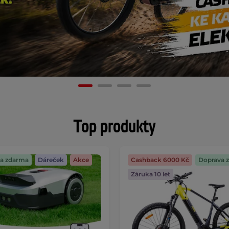
Top produkty
a zdarma
Dáreček
Akce
Cashback 6000 Kč
Doprava 
Záruka 10 let