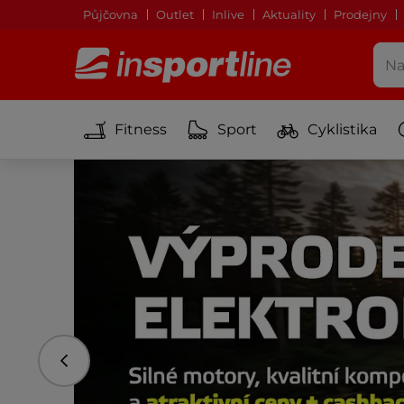
Půjčovna
Outlet
Inlive
Aktuality
Prodejny
Fitness
Sport
Cyklistika
Předchozí