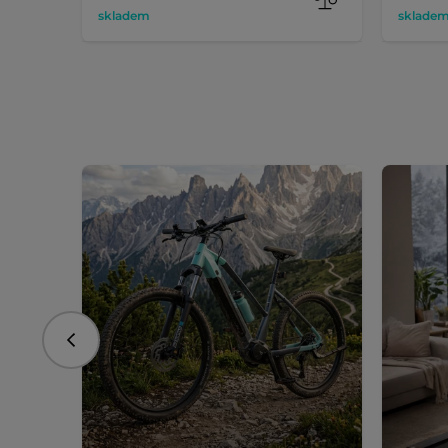
skladem
sklade
Předchozí