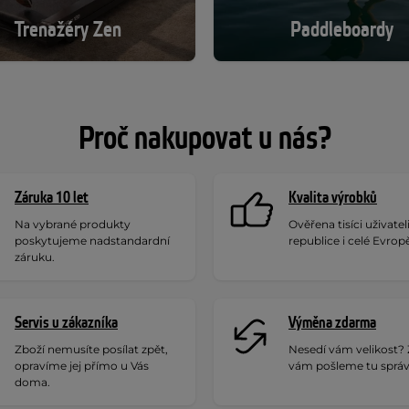
Trenažéry Zen
Paddleboardy
Proč nakupovat u nás?
Záruka 10 let
Kvalita výrobků
Na vybrané produkty
Ověřena tisíci uživatel
poskytujeme nadstandardní
republice i celé Evrop
záruku.
Servis u zákazníka
Výměna zdarma
Zboží nemusíte posílat zpět,
Nesedí vám velikost?
opravíme jej přímo u Vás
vám pošleme tu sprá
doma.