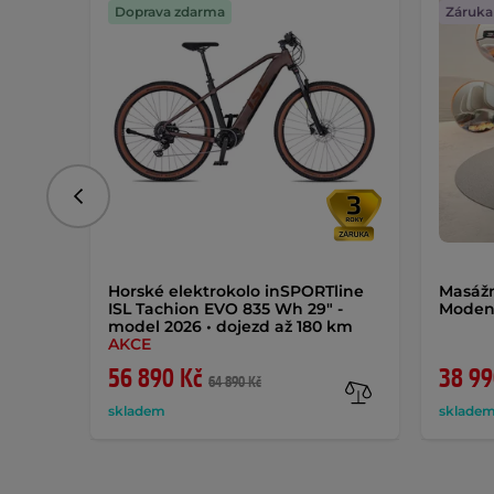
Doprava zdarma
Záruka 
Předchozí
Horské elektrokolo inSPORTline
Masážn
ISL Tachion EVO 835 Wh 29" -
Moden
model 2026 • dojezd až 180 km
AKCE
56 890 Kč
38 99
64 890 Kč
skladem
sklade