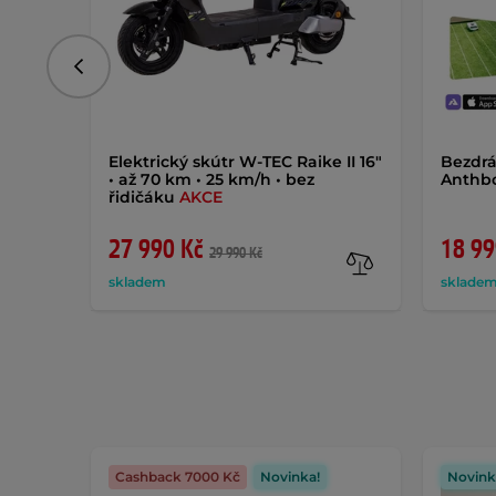
Předchozí
Elektrický skútr W-TEC Raike II 16"
Bezdrá
• až 70 km • 25 km/h • bez
Anthbo
řidičáku
AKCE
27 990 Kč
18 99
29 990 Kč
skladem
sklade
Cashback 7000 Kč
Novinka!
Novink