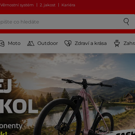
Věrnostní systém
2. jakost
Kariéra
Moto
Outdoor
Zdraví a krása
Zahr