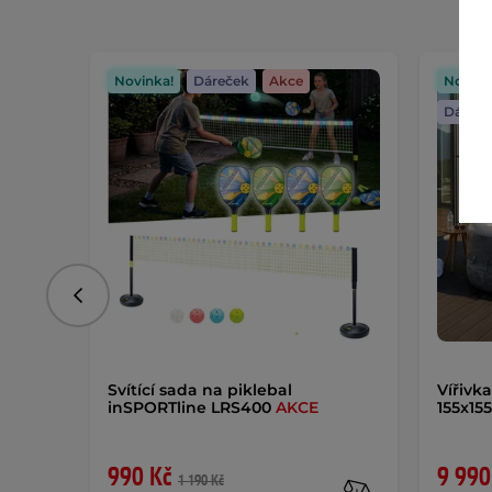
Novinka!
Dáreček
Akce
Novink
Dáreče
Předchozí
Svítící sada na piklebal
Vířivk
inSPORTline LRS400
AKCE
155x15
990 Kč
9 990
1 190 Kč