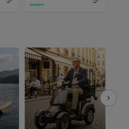
skladem
sklade
Následujíc