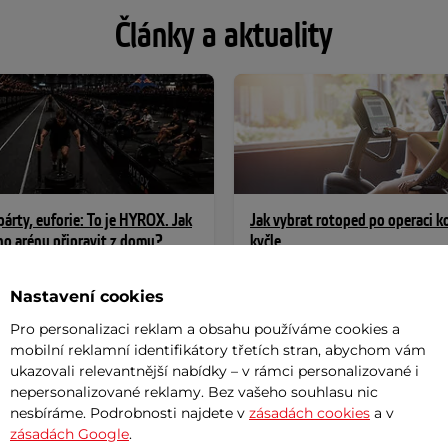
Články a aktuality
árty, euforie: To je HYROX. Jak
Jak vybrat rotoped po operaci ko
eho arénu připravit z domu?
kyčle
YROX? Pokud ne, právě jste
Rotoped je v této chvíli asi nejvd
 na světový fitness fenomén –
pomocník, kterého si můžete poř
Nastavení cookies
 atmosférou divoké hudební
domů. Jenže ne každý typ se pro
ento kříženec mezi rockstar...
operované koleno nebo...
Pro personalizaci reklam a obsahu používáme cookies a
mobilní reklamní identifikátory třetích stran, abychom vám
ukazovali relevantnější nabídky – v rámci personalizované i
nepersonalizované reklamy. Bez vašeho souhlasu nic
nesbíráme. Podrobnosti najdete v
zásadách cookies
a v
zásadách Google
.