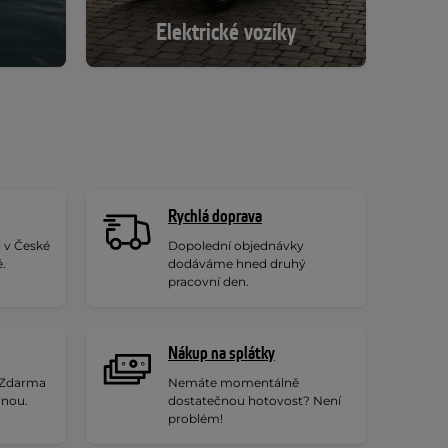
Elektrické vozíky
Rychlá doprava
i v České
Dopolední objednávky
ě.
dodáváme hned druhý
pracovní den.
Nákup na splátky
 Zdarma
Nemáte momentálně
vnou.
dostatečnou hotovost? Není
problém!