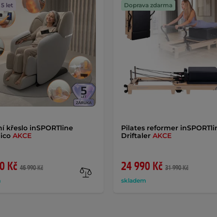
5 let
Doprava zdarma
í křeslo inSPORTline
Pilates reformer inSPORTli
ico
AKCE
Driftaler
AKCE
0 Kč
24 990 Kč
46 990 Kč
31 990 Kč
m
skladem