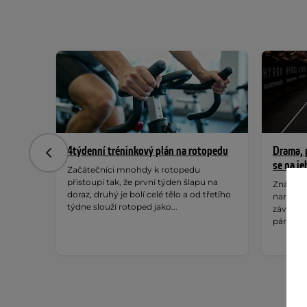
4týdenní tréninkový plán na rotopedu
Drama, p
Předchozí
se na j
Začátečníci mnohdy k rotopedu
přistoupí tak, že první týden šlapu na
Znáte H
doraz, druhý je bolí celé tělo a od třetího
narazili
týdne slouží rotoped jako...
závod s
párty. T