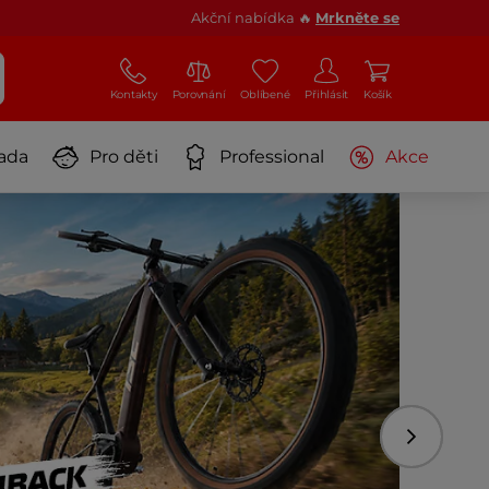
Akční nabídka 🔥
Mrkněte se
Kontakty
Porovnání
Oblíbené
Přihlásit
Košík
ada
Pro děti
Professional
Akce
Následujíc