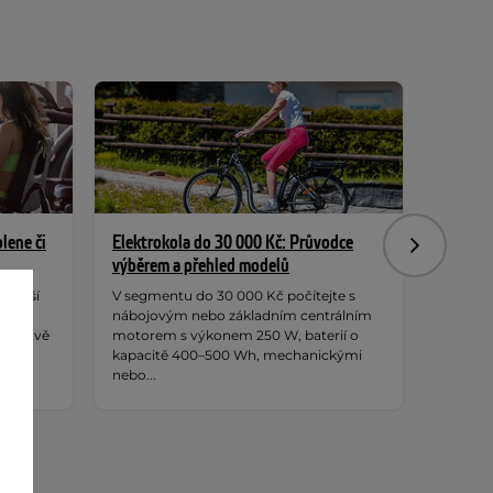
lene či
Elektrokola do 30 000 Kč: Průvodce
7 důvod
Následujíc
výběrem a přehled modelů
trenažé
ěčnější
V segmentu do 30 000 Kč počítejte s
Ať už c
ídit
nábojovým nebo základním centrálním
zapraco
 čerstvě
motorem s výkonem 250 W, baterií o
kompen
kapacitě 400–500 Wh, mechanickými
kancelář
nebo...