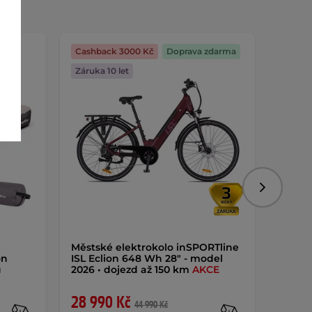
Cashback 3000 Kč
Doprava zdarma
Dáreč
Záruka 10 let
Následujíc
Městské elektrokolo inSPORTline
Kolob
on
ISL Eclion 648 Wh 28" - model
AKCE
u
2026 • dojezd až 150 km
AKCE
28 990 Kč
2 05
44 990 Kč