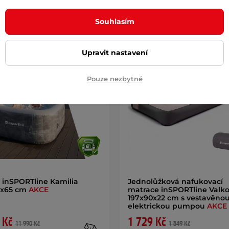
Právě zlevněno
Souhlasím
a!
Doprava zdarma
Novinka!
Dáreček
Akce
Upravit nastavení
k
Pouze nezbytné
a inSPORTline Kamilia
Jednolůžková nafukovací
5x65 cm
AKCE
matrace inSPORTline Valk
197x90x22 cm s vestavěno
elektrickou pumpou
AKCE
 Kč
1 729 Kč
11 990 Kč
1 849 Kč