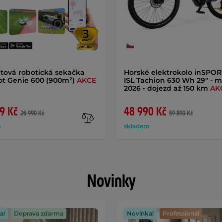
tová robotická sekačka
Horské elektrokolo inSPOR
t Genie 600 (900m²)
AKCE
ISL Tachion 630 Wh 29" - 
2026 • dojezd až 150 km
AK
9 Kč
48 990 Kč
26 990 Kč
59 890 Kč
m
skladem
Novinky
a!
Doprava zdarma
Novinka!
Professional