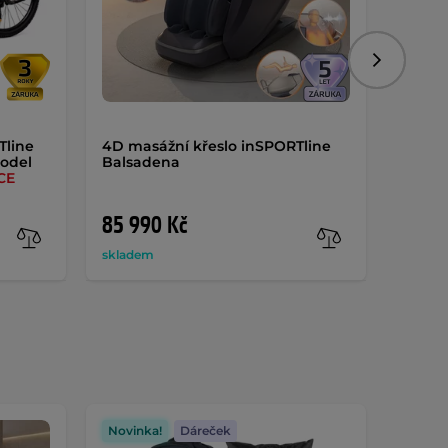
Následujíc
Tline
4D masážní křeslo inSPORTline
Nastav
model
Balsadena
inSPO
CE
85 990 Kč
1 09
skladem
sklade
Novinka!
Dáreček
Novin