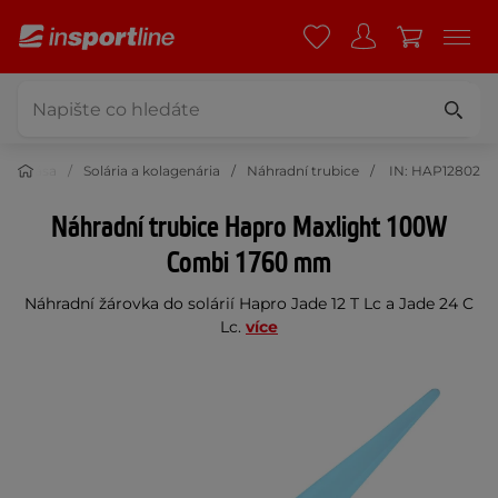
í a krása
Solária a kolagenária
Náhradní trubice
IN: HAP12802
Náhradní trubice Hapro Maxlight 100W
Combi 1760 mm
Náhradní žárovka do solárií Hapro Jade 12 T Lc a Jade 24 C
Lc.
více