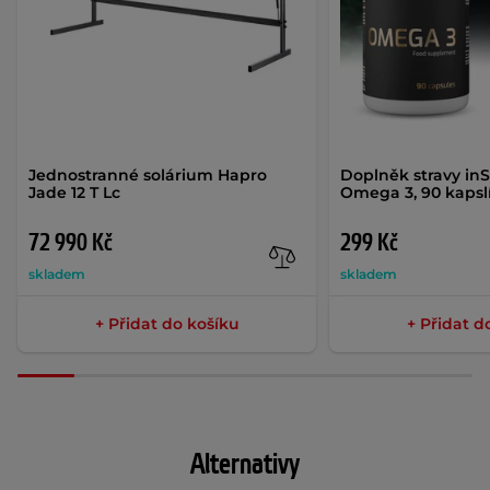
Jednostranné solárium Hapro
Doplněk stravy in
Jade 12 T Lc
Omega 3, 90 kapsl
72 990 Kč
299 Kč
skladem
skladem
+ Přidat do košíku
+ Přidat d
Alternativy