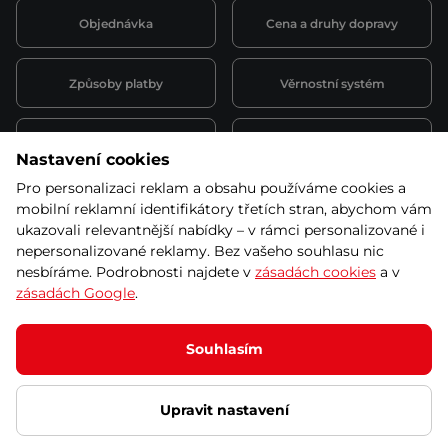
Objednávka
Cena a druhy dopravy
Způsoby platby
Věrnostní systém
Montáž a servis
Reklamace a záruka
Nastavení cookies
Pro personalizaci reklam a obsahu používáme cookies a
Půjčovna
Kariéra
mobilní reklamní identifikátory třetích stran, abychom vám
obchodní podmínky
ukazovali relevantnější nabídky – v rámci personalizované i
nepersonalizované reklamy. Bez vašeho souhlasu nic
nesbíráme. Podrobnosti najdete v
zásadách cookies
a v
zásadách Google
.
© 2026 SEVEN SPORT s.r.o Všechna práva vyhrazena
Podle zákona o evidenci tržeb je prodávající povinen vystavit
Souhlasím
kupujícímu účtenku.
Zároveň je povinen zaevidovat přijatou tržbu u správce daně online; v
případě technického výpadku pak nejpozději do 48 hodin.
Upravit nastavení
Ochrana osobních údajů
Nastavení cookies
Vnitřní oznamovací
systém
Prohlášení přístupnosti