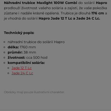
Náhradní trubice Maxlight 100W Combi
do solárií
Hapro
prodlouží životnost vašeho solária a zajistí, že vaše pokožka
zůstane i nadále krásně opálená. Trubice je dlouhá
176 cm
a
je vhodná do solárií
Hapro Jade 12 T Lc a Jade 24 C Lc.
Technický popis:
náhradní trubice do solárií Hapro
délka:
1760 mm
průměr:
38 mm
životnost:
cca
500 hod
kompatibilní solária:
Jade 12 T Lc
Jade 24 C Lc
Obrázky mají pouze ilustrativní charakter.