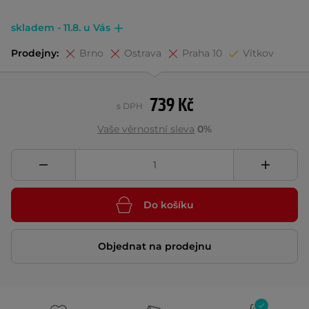
skladem - 11.8. u Vás
Prodejny:
Brno
Ostrava
Praha 10
Vítkov
739 Kč
s DPH
Vaše věrnostní sleva
0%
Do košíku
Objednat na prodejnu