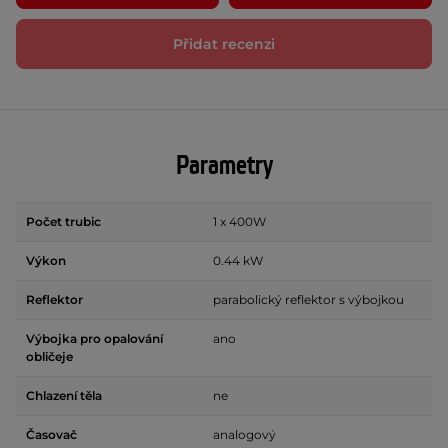
Přidat recenzi
Parametry
Počet trubic
1 x 400W
Výkon
0.44 kW
Reflektor
parabolický reflektor s výbojkou
Výbojka pro opalování
ano
obličeje
Chlazení těla
ne
Časovač
analogový