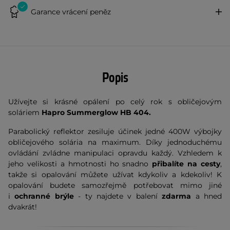
Garance vrácení peněz
Popis
Užívejte si krásné opálení po celý rok s obličejovým
soláriem
Hapro Summerglow HB 404.
Parabolický reflektor
zesiluje účinek jedné 400W výbojky
obličejového solária na maximum. Díky jednoduchému
ovládání zvládne manipulaci opravdu každý. Vzhledem k
jeho velikosti a hmotnosti ho snadno
přibalíte na cesty
,
takže si opalování můžete užívat kdykoliv a kdekoliv! K
opalování budete samozřejmě potřebovat mimo jiné
i
ochranné brýle
- ty najdete v balení
zdarma
a hned
dvakrát!