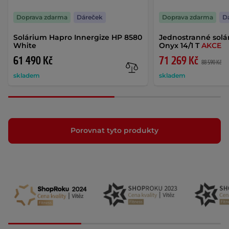
Doprava zdarma
Dáreček
Doprava zdarma
D
Solárium Hapro Innergize HP 8580
Jednostranné sol
White
Onyx 14/1 T
AKCE
61 490 Kč
71 269 Kč
88 590 Kč
skladem
skladem
Porovnat tyto produkty