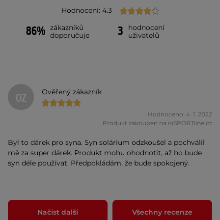
Hodnocení: 4.3
zákazníků
hodnocení
86%
3
doporučuje
uživatelů
Ověřený zákazník
OZ
Hodnoceno: 4. 1. 2022
Produkt zakoupen na inSPORTline.cz
Byl to dárek pro syna. Syn solárium odzkoušel a pochválil
mě za super dárek. Produkt mohu ohodnotit, až ho bude
syn déle používat. Předpokládám, že bude spokojený.
Načíst další
Všechny recenze