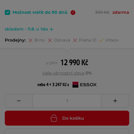
Možnost vrátit do 90 dnů
390 Kč
zdarma
skladem - 11.8. u Vás
Prodejny:
Brno
Ostrava
Praha 10
Vítkov
12 990 Kč
s DPH
Vaše věrnostní sleva
0%
nebo 4 × 3 247 Kč s
Do košíku