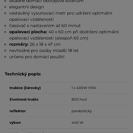
skladné domácí obličejové solárium
elegantní design
vestavěný vysunovací metr pro udržení optimální
opalovací vzdálenosti
časovač s nastavením až 60 minut
opalovací plocha:
40 x 60 cm při dodržení optimální
opalovací vzdálenosti (alespoň 65 cm)
rozměry:
26 x 18 x 47 cm
nevhodné pro osoby mladší 18 let
určeno pro domácí použití
Technický popis:
trubice (žárovky)
1 x 400W HPA
životnost trubic
800 hod
reflektor
parabolický
výkon
440 W