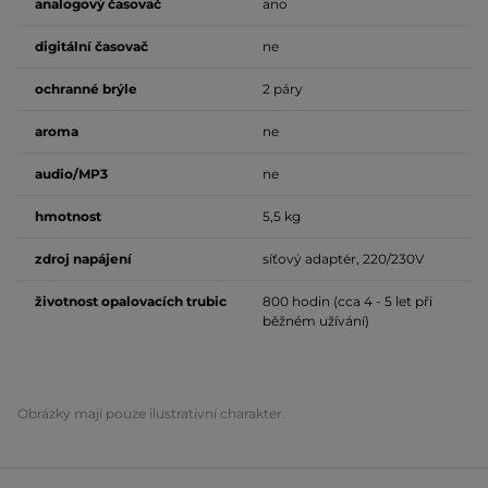
analogový časovač
ano
digitální časovač
ne
ochranné brýle
2 páry
aroma
ne
audio/MP3
ne
hmotnost
5,5 kg
zdroj napájení
síťový adaptér, 220/230V
životnost opalovacích trubic
800 hodin (cca 4 - 5 let při
běžném užívání)
Obrázky mají pouze ilustrativní charakter.