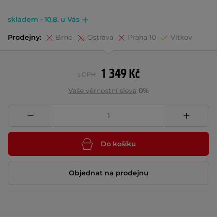
skladem - 10.8. u Vás
Prodejny:
Brno
Ostrava
Praha 10
Vítkov
1 349 Kč
s DPH
Vaše věrnostní sleva
0%
Do košíku
Objednat na prodejnu