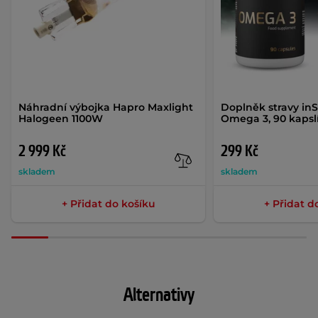
Náhradní výbojka Hapro Maxlight
Doplněk stravy in
Halogeen 1100W
Omega 3, 90 kapsl
2 999 Kč
299 Kč
skladem
skladem
+ Přidat do košíku
+ Přidat d
Alternativy