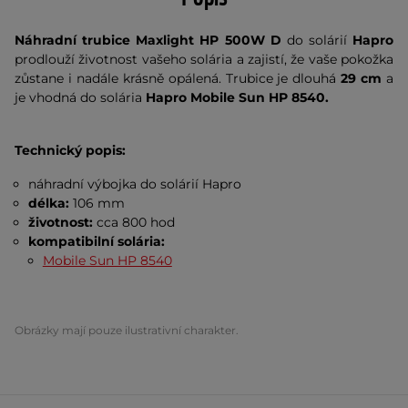
Náhradní trubice Maxlight
HP 500W D
do solárií
Hapro
prodlouží životnost vašeho solária a zajistí, že vaše pokožka
zůstane i nadále krásně opálená. Trubice je dlouhá
29 cm
a
je vhodná do solária
Hapro Mobile Sun HP 8540.
Technický popis:
náhradní výbojka do solárií Hapro
délka:
106 mm
životnost:
cca
800 hod
kompatibilní solária:
Mobile Sun HP 8540
Obrázky mají pouze ilustrativní charakter.