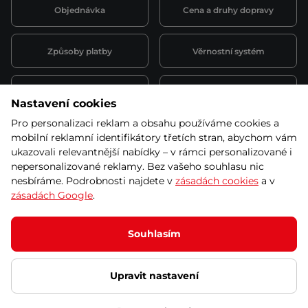
Objednávka
Cena a druhy dopravy
Způsoby platby
Věrnostní systém
Montáž a servis
Reklamace a záruka
Nastavení cookies
Pro personalizaci reklam a obsahu používáme cookies a
Půjčovna
Kariéra
mobilní reklamní identifikátory třetích stran, abychom vám
obchodní podmínky
ukazovali relevantnější nabídky – v rámci personalizované i
nepersonalizované reklamy. Bez vašeho souhlasu nic
nesbíráme. Podrobnosti najdete v
zásadách cookies
a v
zásadách Google
.
© 2026 SEVEN SPORT s.r.o Všechna práva vyhrazena
Podle zákona o evidenci tržeb je prodávající povinen vystavit
Souhlasím
kupujícímu účtenku.
Zároveň je povinen zaevidovat přijatou tržbu u správce daně online; v
případě technického výpadku pak nejpozději do 48 hodin.
Upravit nastavení
Ochrana osobních údajů
Nastavení cookies
Vnitřní oznamovací
systém
Prohlášení přístupnosti