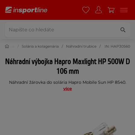
í a krása
Solária a kolagenária
Náhradní trubice
IN: HAP30560
Náhradní výbojka Hapro Maxlight HP 500W D
106 mm
Náhradní žárovka do solária Hapro Mobile Sun HP 8540.
více