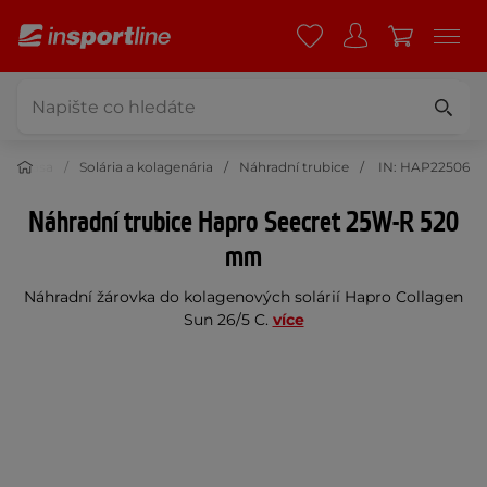
í a krása
Solária a kolagenária
Náhradní trubice
IN: HAP22506
Náhradní trubice Hapro Seecret 25W-R 520
mm
Náhradní žárovka do kolagenových solárií Hapro Collagen
Sun 26/5 C.
více