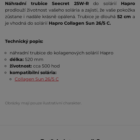
Náhradní trubice
Seecret 25W-R
do solárií
Hapro
prodlouží životnost vašeho solária a zajistí, že vaše pokožka
zůstane i nadále krásně opálená. Trubice je dlouhá
52 cm
a
je vhodná do solárií
Hapro Collagen Sun
26/5 C
.
Technický popis:
náhradní trubice do kolagenových solárií Hapro
délka:
520 mm
životnost:
cca
500 hod
kompatibilní solária:
Collagen Sun 26/5 C
Obrázky mají pouze ilustrativní charakter.