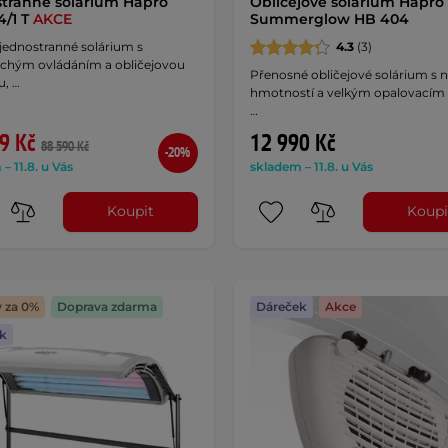
tranné solárium Hapro
Obličejové solárium Hapro
4/1 T
AKCE
Summerglow HB 404
jednostranné solárium s
4.3
(3)
chým ovládáním a obličejovou
Přenosné obličejové solárium s 
u, …
hmotností a velkým opalovacím
…
9 Kč
12 990 Kč
88 590 Kč
-20%
– 11.8. u Vás
skladem – 11.8. u Vás
Koupit
Koupi
y za 0%
Doprava zdarma
Dáreček
Akce
k