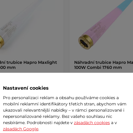
ní trubice Hapro Maxlight
Náhradní trubice Hapro Ma
500 mm
100W Combi 1760 mm
 žárovka do solárií Hapro Onyx
Náhradní žárovka do solárií Hapr
nyx 26/1 C, Topaz 10/1 V a Topaz …
T Lc a Jade 24 C Lc.
Nastavení cookies
č
739 Kč
Pro personalizaci reklam a obsahu používáme cookies a
– 11.8. u Vás
skladem – 11.8. u Vás
mobilní reklamní identifikátory třetích stran, abychom vám
ukazovali relevantnější nabídky – v rámci personalizované i
Koupit
Koupi
nepersonalizované reklamy. Bez vašeho souhlasu nic
nesbíráme. Podrobnosti najdete v
zásadách cookies
a v
zásadách Google
.