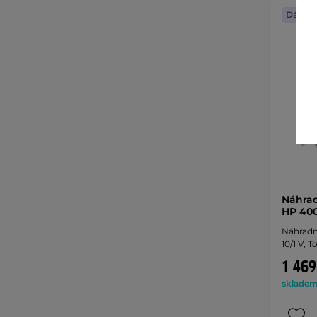
Dáreče
Náhrad
HP 400
Náhradní
10/1 V, 
1 469
skladem 