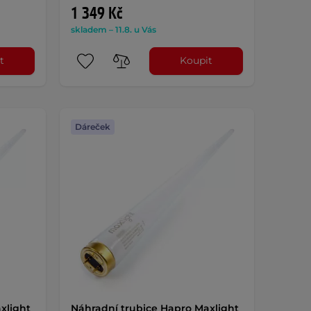
1 349 Kč
skladem – 11.8. u Vás
t
Koupit
Dáreček
xlight
Náhradní trubice Hapro Maxlight