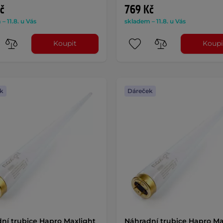
č
769 Kč
– 11.8. u Vás
skladem – 11.8. u Vás
Koupit
Koupi
k
Dáreček
ní trubice Hapro Maxlight
Náhradní trubice Hapro Ma