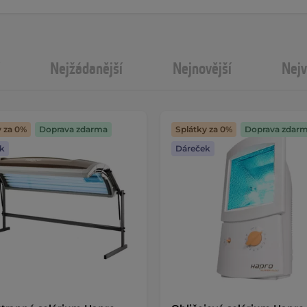
Nejžádanější
Nejnovější
Nejv
y za 0%
Doprava zdarma
Splátky za 0%
Doprava zdar
k
Dáreček