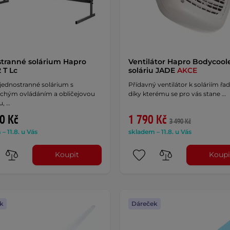
tranné solárium Hapro
Ventilátor Hapro Bodycool
 T Lc
soláriu JADE
AKCE
jednostranné solárium s
Přídavný ventilátor k soláriím řa
chým ovládáním a obličejovou
díky kterému se pro vás stane …
u, …
0 Kč
1 790 Kč
3 490 Kč
– 11.8. u Vás
skladem – 11.8. u Vás
Koupit
Koupi
k
Dáreček