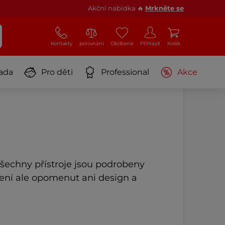
Akční nabídka 🔥
Mrkněte se
Kontakty
porovnání
Oblíbené
Přihlásit
Košík
ada
Pro děti
Professional
Akce
Všechny přístroje jsou podrobeny
není ale opomenut ani design a