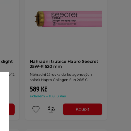
xlight
Náhradní trubice Hapro Seecret
25W-R 520 mm
o Jade 12
Náhradní žárovka do kolagenových
solárií Hapro Collagen Sun 26/5 C.
589 Kč
skladem – 11.8. u Vás
t
Koupit