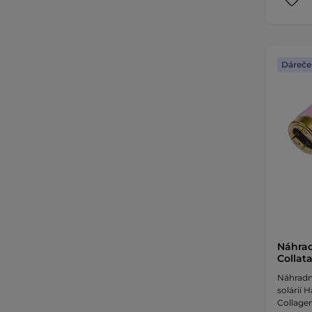
Dáreče
Náhrad
Collat
Náhradn
solárií 
Collage