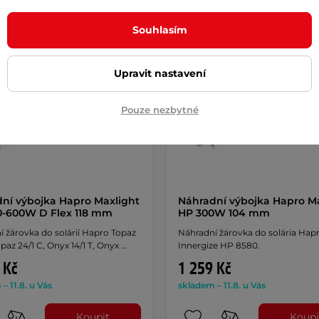
k
Dáreček
Souhlasím
Upravit nastavení
Pouze nezbytné
ní výbojka Hapro Maxlight
Náhradní výbojka Hapro M
-600W D Flex 118 mm
HP 300W 104 mm
 žárovka do solárií Hapro Topaz
Náhradní žárovka do solária Hap
Topaz 24/1 C, Onyx 14/1 T, Onyx …
Innergize HP 8580.
 Kč
1 259 Kč
– 11.8. u Vás
skladem – 11.8. u Vás
Koupit
Koupi