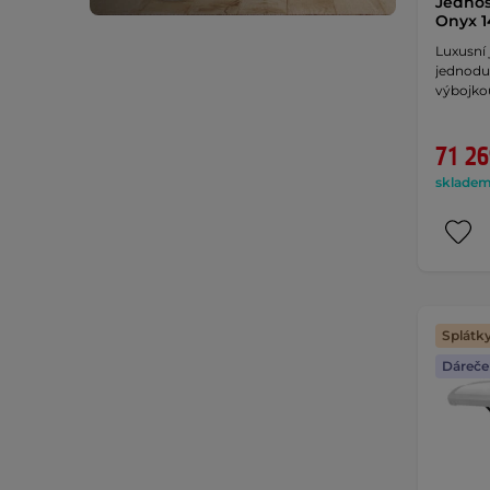
Jednos
Onyx 1
Luxusní 
jednodu
výbojko
71 26
skladem 
Splátk
Dáreče