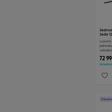
Jednos
Jade 12
Luxusní 
jednodu
výbojko
72 99
skladem 
Dáreče