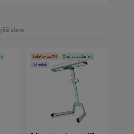
yšší sleva
ma
Splátky za 0%
Doprava zdarma
Dáreček