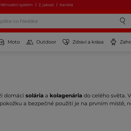
Věrnostní systém
2. jakost
Kariéra
Moto
Outdoor
Zdraví a krása
Zahr
ží domácí
solária
a
kolagenária
do celého světa. 
o pokožku a bezpečné použití je na prvním místě, 