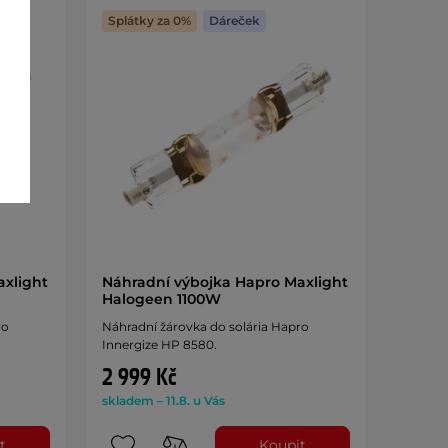
Splátky za 0%
Dáreček
axlight
Náhradní výbojka Hapro Maxlight
Halogeen 1100W
ro
Náhradní žárovka do solária Hapro
Innergize HP 8580.
2 999 Kč
skladem – 11.8. u Vás
t
Koupit