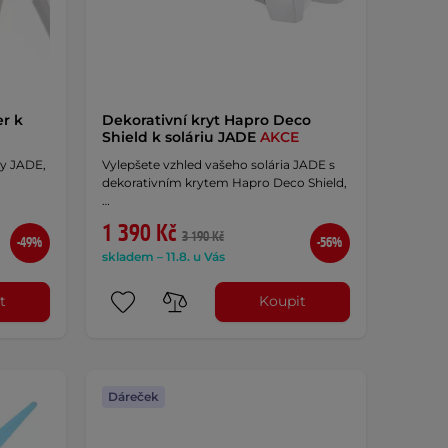
er k
Dekorativní kryt Hapro Deco
Shield k soláriu JADE
AKCE
dy JADE,
Vylepšete vzhled vašeho solária JADE s
dekorativním krytem Hapro Deco Shield,
…
1 390 Kč
3 190 Kč
-49%
-56%
skladem – 11.8. u Vás
t
Koupit
Dáreček