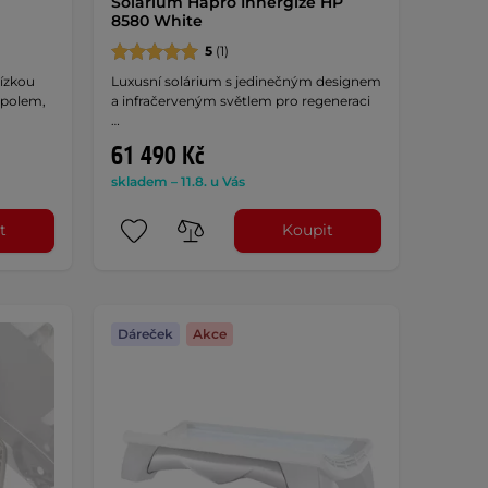
Solárium Hapro Innergize HP
8580 White
5
(1)
nízkou
Luxusní solárium s jedinečným designem
 polem,
a infračerveným světlem pro regeneraci
…
61 490 Kč
skladem – 11.8. u Vás
t
Koupit
Dáreček
Akce