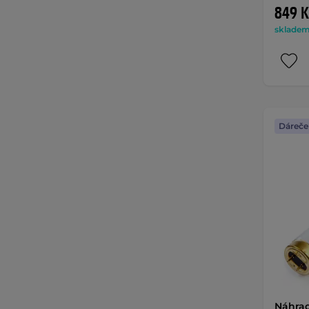
849 K
skladem 
Dáreče
Náhrad