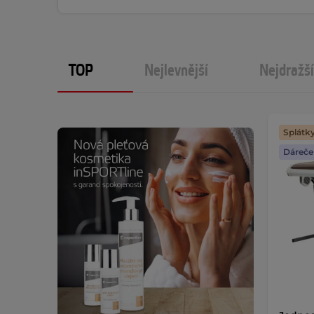
TOP
Nejlevnější
Nejdražší
Splátk
Dáreče