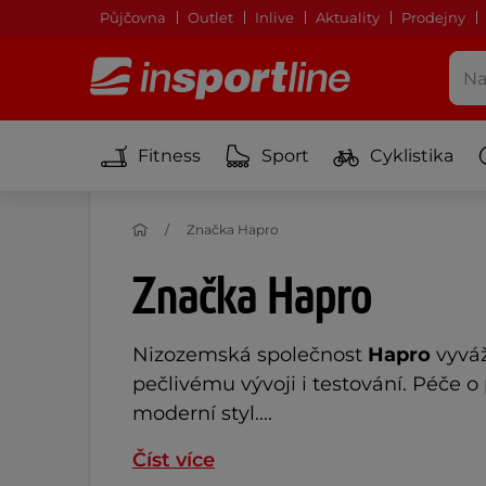
Půjčovna
Outlet
Inlive
Aktuality
Prodejny
Fitness
Sport
Cyklistika
Značka Hapro
Značka Hapro
Nizozemská společnost
Hapro
vyvá
pečlivému vývoji i testování. Péče 
moderní styl....
Číst více