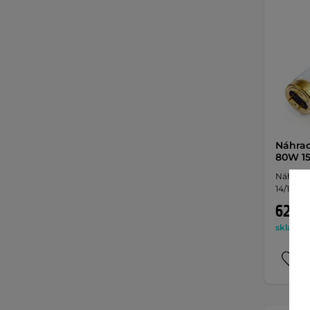
Náhrad
80W 1
Náhradní
14/1 T, O
629 K
skladem 