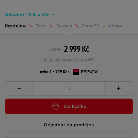
skladem - 11.8. u Vás
Prodejny:
Brno
Ostrava
Praha 10
Vítkov
2 999 Kč
s DPH
Vaše věrnostní sleva
0%
nebo 4 × 749 Kč s
Do košíku
Objednat na prodejnu