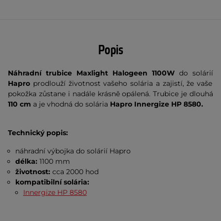
Popis
Náhradní trubice Maxlight
Halogeen 1100W
do solárií
Hapro
prodlouží životnost vašeho solária a zajistí, že vaše
pokožka zůstane i nadále krásně opálená. Trubice je dlouhá
110 cm
a je vhodná do solária
Hapro Innergize HP 8580.
Technický popis:
náhradní výbojka do solárií Hapro
délka:
1100 mm
životnost:
cca
2000 hod
kompatibilní solária:
Innergize HP 8580