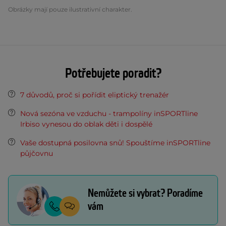
Obrázky mají pouze ilustrativní charakter.
Potřebujete poradit?
7 důvodů, proč si pořídit eliptický trenažér
Nová sezóna ve vzduchu - trampolíny inSPORTline
Irbiso vynesou do oblak děti i dospělé
Vaše dostupná posilovna snů! Spouštíme inSPORTline
půjčovnu
Nemůžete si vybrat? Poradíme
vám