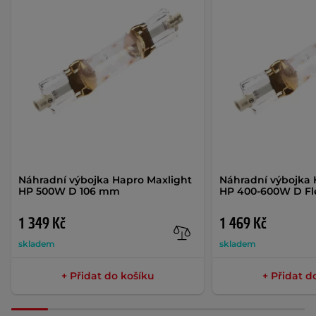
Náhradní výbojka Hapro Maxlight
Náhradní výbojka 
HP 500W D 106 mm
HP 400-600W D Fl
1 349 Kč
1 469 Kč
skladem
skladem
+ Přidat do košíku
+ Přidat d