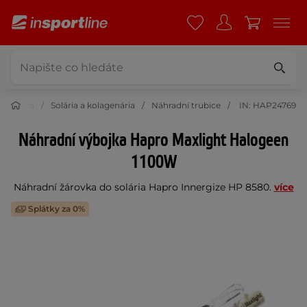
í a krása
Solária a kolagenária
Náhradní trubice
IN: HAP24769
Náhradní výbojka Hapro Maxlight Halogeen
1100W
Náhradní žárovka do solária Hapro Innergize HP 8580.
více
Splátky za 0%