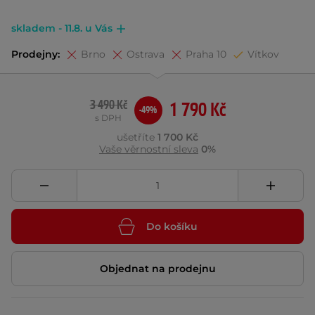
skladem - 11.8. u Vás
Prodejny:
Brno
Ostrava
Praha 10
Vítkov
3 490 Kč
1 790 Kč
-49%
s DPH
ušetříte
1 700 Kč
Vaše věrnostní sleva
0%
Do košíku
Objednat na prodejnu