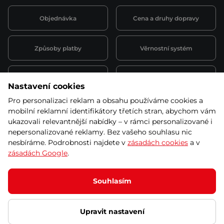
Objednávka
Cena a druhy dopravy
Způsoby platby
Věrnostní systém
Montáž a servis
Reklamace a záruka
Nastavení cookies
Pro personalizaci reklam a obsahu používáme cookies a
Půjčovna
Kariéra
mobilní reklamní identifikátory třetích stran, abychom vám
obchodní podmínky
ukazovali relevantnější nabídky – v rámci personalizované i
nepersonalizované reklamy. Bez vašeho souhlasu nic
nesbíráme. Podrobnosti najdete v
zásadách cookies
a v
zásadách Google
.
© 2026 SEVEN SPORT s.r.o Všechna práva vyhrazena
Podle zákona o evidenci tržeb je prodávající povinen vystavit
Souhlasím
kupujícímu účtenku.
Zároveň je povinen zaevidovat přijatou tržbu u správce daně online; v
případě technického výpadku pak nejpozději do 48 hodin.
Upravit nastavení
Ochrana osobních údajů
Nastavení cookies
Vnitřní oznamovací