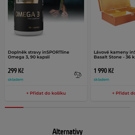
Doplněk stravy inSPORTline
Lávové kameny in
Omega 3, 90 kapslí
Basalt Stone - 36 k
299 Kč
1 990 Kč
skladem
skladem
+ Přidat do košíku
+ Přidat d
Alternativy