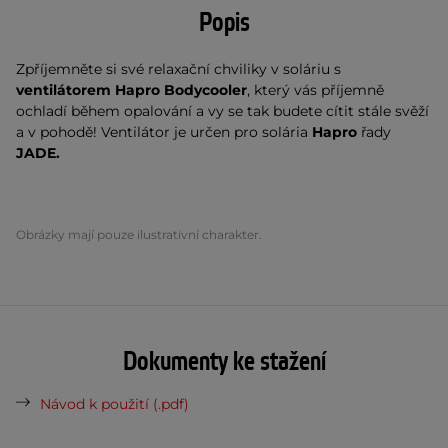
Popis
Zpříjemněte si své relaxační chviliky v soláriu s
ventilátorem Hapro Bodycooler
, který vás příjemně
ochladí během opalování a vy se tak budete cítit stále svěží
a v pohodě! Ventilátor je určen pro solária
Hapro
řady
JADE.
Obrázky mají pouze ilustrativní charakter.
Dokumenty ke stažení
Návod k použití (.pdf)