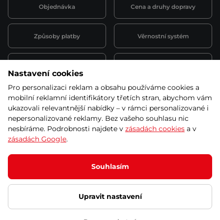
Objednávka
Cena a druhy dopravy
Způsoby platby
Věrnostní systém
Montáž a servis
Reklamace a záruka
Nastavení cookies
Pro personalizaci reklam a obsahu používáme cookies a
Půjčovna
Kariéra
mobilní reklamní identifikátory třetích stran, abychom vám
obchodní podmínky
ukazovali relevantnější nabídky – v rámci personalizované i
nepersonalizované reklamy. Bez vašeho souhlasu nic
nesbíráme. Podrobnosti najdete v
zásadách cookies
a v
zásadách Google
.
© 2026 SEVEN SPORT s.r.o Všechna práva vyhrazena
Podle zákona o evidenci tržeb je prodávající povinen vystavit
Souhlasím
kupujícímu účtenku.
Zároveň je povinen zaevidovat přijatou tržbu u správce daně online; v
případě technického výpadku pak nejpozději do 48 hodin.
Upravit nastavení
Ochrana osobních údajů
Nastavení cookies
Vnitřní oznamovací
systém
Prohlášení přístupnosti