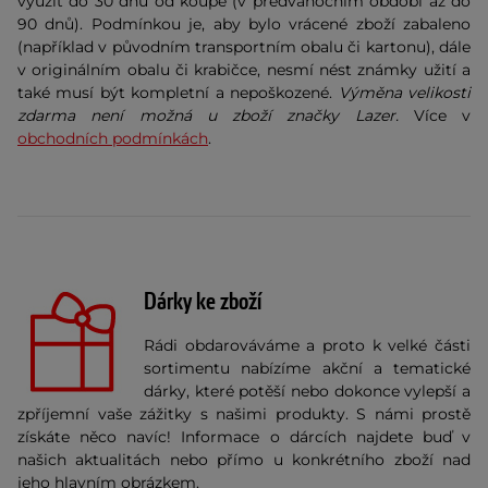
využít do 30 dnů od koupě (v předvánočním období až do
90 dnů). Podmínkou je, aby bylo vrácené zboží zabaleno
(například v původním transportním obalu či kartonu), dále
v originálním obalu či krabičce, nesmí nést známky užití a
také musí být kompletní a nepoškozené.
Výměna velikosti
zdarma není možná u zboží značky Lazer.
Více v
obchodních podmínkách
.
Dárky ke zboží
Rádi obdarováváme a proto k velké části
sortimentu nabízíme akční a tematické
dárky, které potěší nebo dokonce vylepší a
zpříjemní vaše zážitky s našimi produkty. S námi prostě
získáte něco navíc! Informace o dárcích najdete buď v
našich aktualitách nebo přímo u konkrétního zboží nad
jeho hlavním obrázkem.