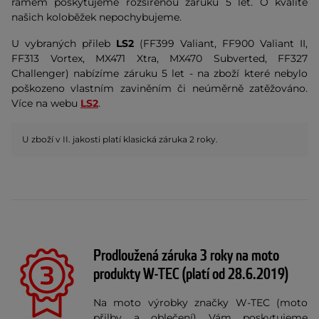
rámem poskytujeme rozšířenou záruku 5 let. O kvalitě
našich koloběžek nepochybujeme.
U vybraných přileb
LS2
(FF399 Valiant, FF900 Valiant II,
FF313 Vortex, MX471 Xtra, MX470 Subverted, FF327
Challenger) nabízíme záruku 5 let - na zboží které nebylo
poškozeno vlastním zaviněním či neúměrně zatěžováno.
Více na webu
LS2
.
U zboží v II. jakosti platí klasická záruka 2 roky.
Prodloužená záruka 3 roky na moto
produkty W-TEC (platí od 28.6.2019)
Na moto výrobky značky W-TEC (moto
přilby a oblečení) Vám poskytujeme