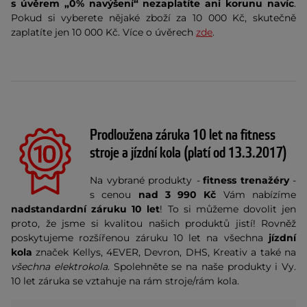
s úvěrem „0% navýšení“ nezaplatíte ani korunu navíc
.
Pokud si vyberete nějaké zboží za 10 000 Kč, skutečně
zaplatíte jen 10 000 Kč. Více o úvěrech
zde
.
Prodloužena záruka 10 let na fitness
stroje a jízdní kola (platí od 13.3.2017)
Na vybrané produkty
-
fitness trenažéry
-
s cenou
nad 3 990 Kč
Vám nabízíme
nadstandardní záruku 10 let
! To si můžeme dovolit jen
proto, že jsme si kvalitou našich produktů jistí! Rovněž
poskytujeme rozšířenou záruku 10 let na všechna
jízdní
kola
značek Kellys, 4EVER, Devron, DHS, Kreativ a také na
všechna elektrokola
. Spolehněte se na naše produkty i Vy.
10 let záruka se vztahuje na rám stroje/rám kola.