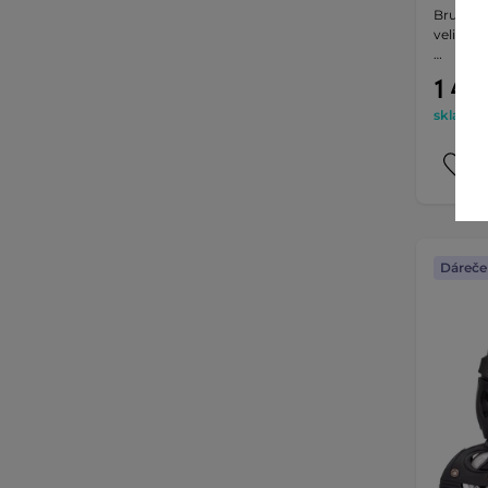
Brusle n
velikos
…
1 490
skladem 
Dáreče