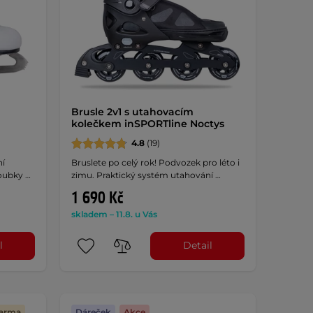
Brusle 2v1 s utahovacím
kolečkem inSPORTline Noctys
4.8
(19)
ní
Bruslete po celý rok! Podvozek pro léto i
zoubky …
zimu. Praktický systém utahování …
1 690 Kč
skladem – 11.8. u Vás
l
Detail
darma
Dáreček
Akce