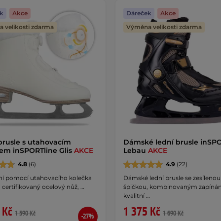
k
Akce
Dáreček
Akce
 velikosti zdarma
Výměna velikosti zdarma
brusle s utahovacím
Dámské lední brusle inSP
em inSPORTline Glis
AKCE
Lebau
AKCE
4.8
(6)
4.9
(22)
í pomocí utahovacího kolečka
Dámské lední brusle se zesílenou
certifikovaný ocelový nůž, …
špičkou, kombinovaným zapíná
kvalitní …
 Kč
1 375 Kč
1 590 Kč
1 690 Kč
-27%