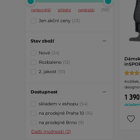
(56)
nejlevnější
střední
nejdražší
Jen akční ceny
(23)
Stav zboží
Nové
(34)
Dámské
Rozbaleno
(12)
inSPOR
2. jakost
(10)
Kožíšek,
designov
Dostupnost
1 390
skladem v eshopu
(54)
skladem 
na prodejně Praha 10
(16)
na prodejně Brno
(9)
Další možnosti (2)