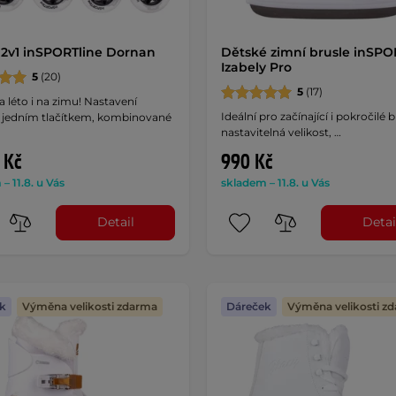
 2v1 inSPORTline Dornan
Dětské zimní brusle inSPO
Izabely Pro
5
(20)
5
(17)
a léto i na zimu! Nastavení
Ideální pro začínající i pokročilé b
ti jedním tlačítkem, kombinované
nastavitelná velikost, …
 Kč
990 Kč
– 11.8. u Vás
skladem – 11.8. u Vás
Detail
Detai
k
Výměna velikosti zdarma
Dáreček
Výměna velikosti z