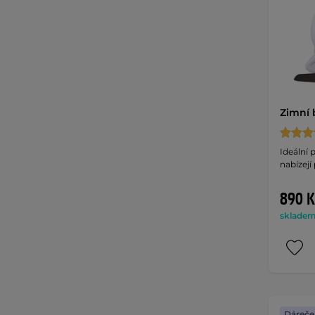
Zimní 
Ideální 
nabízejí
890 K
skladem 
Dáreče