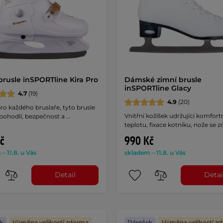
brusle inSPORTline Kira Pro
Dámské zimní brusle
inSPORTline Glacy
4.7
(19)
4.9
(20)
pro každého bruslaře, tyto brusle
Vnitřní kožíšek udržující komfort
 pohodlí, bezpečnost a …
teplotu, fixace kotníku, nože se 
č
990 Kč
– 11.8. u Vás
skladem – 11.8. u Vás
Detail
Detai
k
Výměna velikosti zdarma
Dáreček
Výměna velikosti z