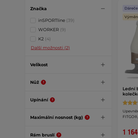
Značka
Dáreče
Výměna
inSPORTline
(39)
WORKER
(9)
K2
(4)
Další možnosti (2)
Velikost
Nůž
Lední 
kolečk
Upínání
Upevněn
FITGO®, 
Maximální nosnost (kg)
1 164
Rám bruslí