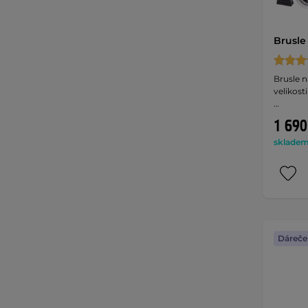
Brusle
Brusle n
velikos
…
1 690
skladem 
Dáreče