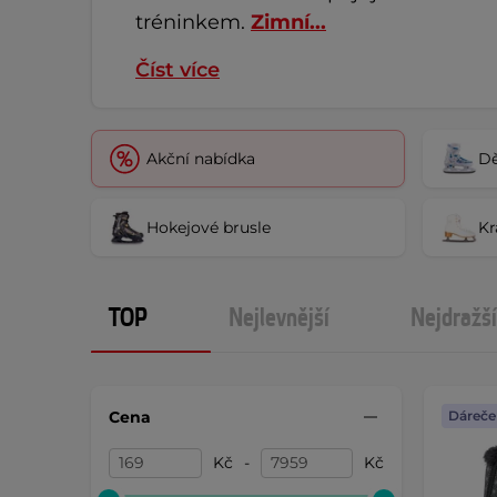
tréninkem. 
Zimní...
Číst více
Akční nabídka
Dě
Hokejové brusle
Kr
TOP
Nejlevnější
Nejdražší
Cena
Dáreče
Kč
-
Kč