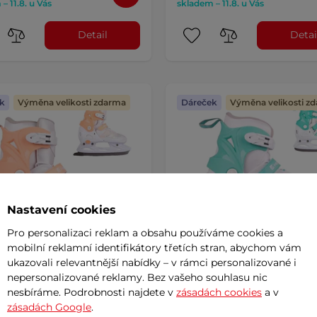
– 11.8. u Vás
skladem – 11.8. u Vás
Detail
Detai
k
Výměna velikosti zdarma
Dáreček
Výměna velikosti z
Nastavení cookies
Pro personalizaci reklam a obsahu používáme cookies a
mobilní reklamní identifikátory třetích stran, abychom vám
ukazovali relevantnější nabídky – v rámci personalizované i
nepersonalizované reklamy. Bez vašeho souhlasu nic
 2v1 inSPORTline Frolita
Brusle 2v1 inSPORTline Min
nesbíráme. Podrobnosti najdete v
zásadách cookies
a v
zásadách Google
.
5
(17)
4.9
(19)