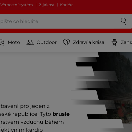
Věrnostní systém
2. jakost
Kariéra
Moto
Outdoor
Zdraví a krása
Zahr
ybavení pro jeden z 
ské republice. Tyto 
brusle 
čerstvém vzduchu během 
fektivním kardio 