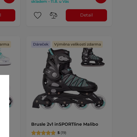
skladem – 11.8. u Vás
l
Detail
darma
Dáreček
Výměna velikosti zdarma
tero
Brusle 2v1 inSPORTline Malibo
5
(19)