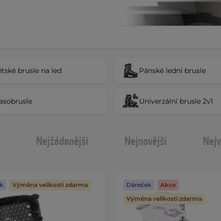
tské brusle na led
Pánské lední brusle
asobrusle
Univerzální brusle 2v1
Nejžádanější
Nejnovější
Nejv
k
Výměna velikosti zdarma
Dáreček
Akce
Výměna velikosti zdarma