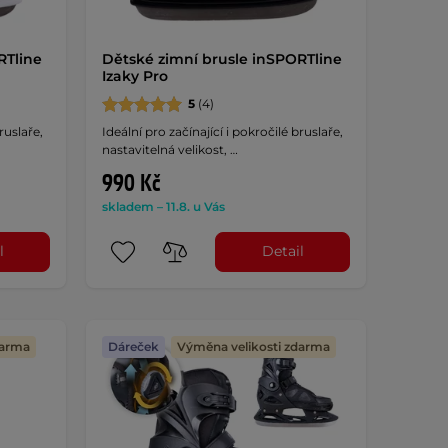
RTline
Dětské zimní brusle inSPORTline
Izaky Pro
5
(4)
ruslaře,
Ideální pro začínající i pokročilé bruslaře,
nastavitelná velikost, …
990 Kč
skladem – 11.8. u Vás
l
Detail
darma
Dáreček
Výměna velikosti zdarma