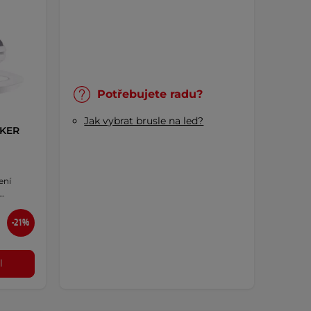
Potřebujete radu?
Jak vybrat brusle na led?
RKER
ení
 …
-21%
l