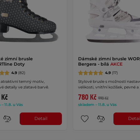
 zimní brusle
Dámské zimní brusle WO
Tline Doty
Bergera - bílá
AKCE
4.9
(82)
4.9
(17)
 atraktivní temný motiv,
Stylové brusle s možností nastav
é detaily ve zlatavé barvě.
velikosti, vnitřní kožíšek, pevné a
 Kč
780 Kč
990 Kč
– 11.8. u Vás
skladem – 11.8. u Vás
Detail
Detai