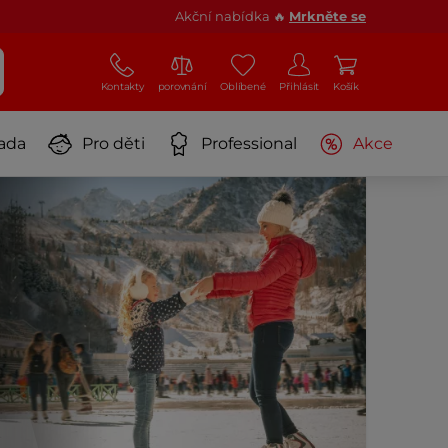
Akční nabídka 🔥
Mrkněte se
Kontakty
porovnání
Oblíbené
Přihlásit
Košík
ada
Pro děti
Professional
Akce