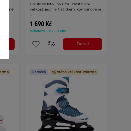
ní
Brusle na léto i na zimu! Nastavení
binované
velikosti jedním tlačítkem, kombinované
…
1 690 Kč
skladem – 11.8. u Vás
l
Detail
darma
Dáreček
Výměna velikosti zdarma