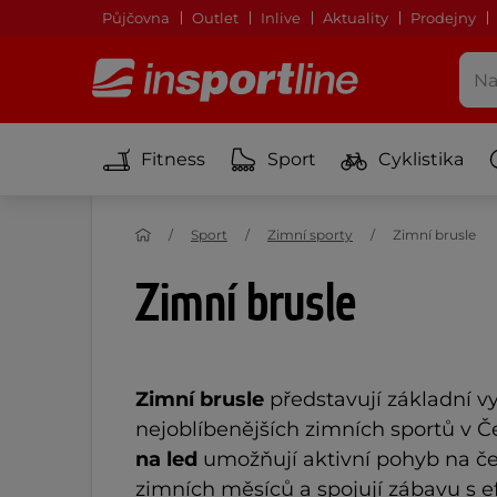
Půjčovna
Outlet
Inlive
Aktuality
Prodejny
Fitness
Sport
Cyklistika
Sport
Zimní sporty
Zimní brusle
Zimní brusle
Zimní brusle
 představují základní v
nejoblíbenějších zimních sportů v Če
na led
 umožňují aktivní pohyb na 
zimních měsíců a spojují zábavu s e