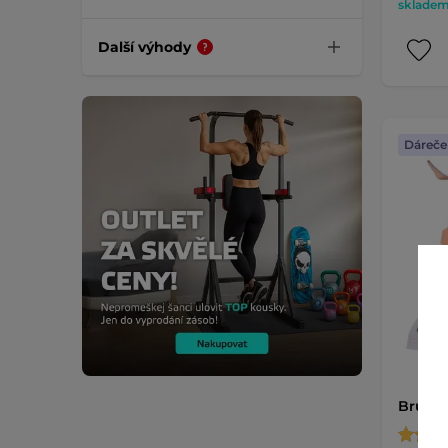
skladem 
Další výhody
Dáreče
Brusle