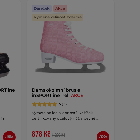
Dáreček
Akce
Výměna velikosti zdarma
ORTline
Dámské zimní brusle
inSPORTline Ireli
AKCE
5
(22)
Vyrazte na led s ladností! Kožíšek,
ním,
certifikovaný ocelový nůž a pevné …
878 Kč
1 290 Kč
-19%
-32%