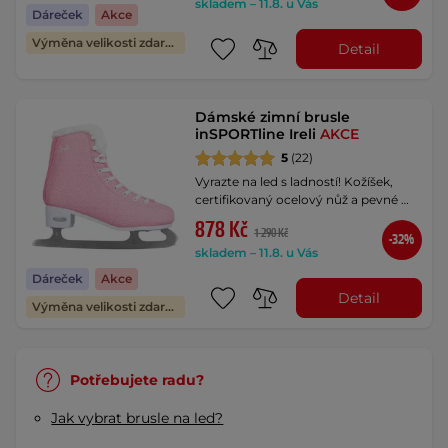
skladem – 11.8. u Vás
Dáreček
Akce
Výměna velikosti zdarma
Detail
Dámské zimní brusle
inSPORTline Ireli
AKCE
5
(22)
Vyrazte na led s ladností! Kožíšek,
certifikovaný ocelový nůž a pevné …
878 Kč
1 290 Kč
-32%
skladem – 11.8. u Vás
Dáreček
Akce
Detail
Výměna velikosti zdarma
Potřebujete radu?
Jak vybrat brusle na led?