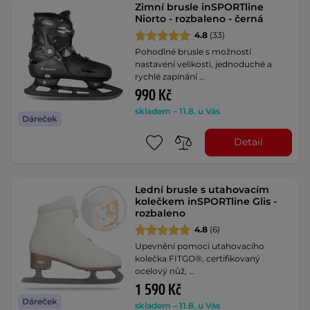
Zimní brusle inSPORTline
Niorto - rozbaleno - černá
4.8
(33)
Pohodlné brusle s možností
nastavení velikosti, jednoduché a
rychlé zapínání …
990 Kč
skladem – 11.8. u Vás
Dáreček
Detail
Lední brusle s utahovacím
kolečkem inSPORTline Glis -
rozbaleno
4.8
(6)
Upevnění pomocí utahovacího
kolečka FITGO®, certifikovaný
ocelový nůž, …
1 590 Kč
Dáreček
skladem – 11.8. u Vás