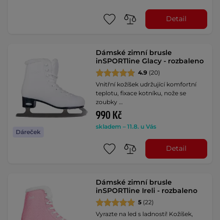
Detail
Dámské zimní brusle
inSPORTline Glacy - rozbaleno
4.9
(20)
Vnitřní kožíšek udržující komfortní
teplotu, fixace kotníku, nože se
zoubky …
990 Kč
skladem – 11.8. u Vás
Dáreček
Detail
Dámské zimní brusle
inSPORTline Ireli - rozbaleno
5
(22)
Vyrazte na led s ladností! Kožíšek,