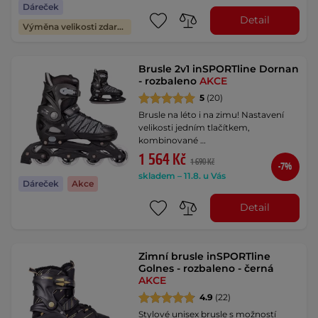
Dáreček
Detail
Výměna velikosti zdarma
Brusle 2v1 inSPORTline Dornan
- rozbaleno
AKCE
5
(20)
Brusle na léto i na zimu! Nastavení
velikosti jedním tlačítkem,
kombinované …
1 564 Kč
1 690 Kč
-7%
skladem – 11.8. u Vás
Dáreček
Akce
Detail
Zimní brusle inSPORTline
Golnes - rozbaleno - černá
AKCE
4.9
(22)
Stylové unisex brusle s možností