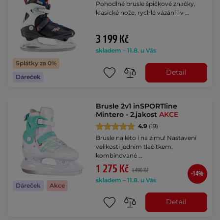
Pohodlné brusle špičkové značky,
klasické nože, rychlé vázání i v …
3 199 Kč
skladem – 11.8. u Vás
Splátky za 0%
Detail
Dáreček
Brusle 2v1 inSPORTline
Mintero - 2.jakost
AKCE
4.9
(19)
Brusle na léto i na zimu! Nastavení
velikosti jedním tlačítkem,
kombinované …
1 275 Kč
1 490 Kč
-14%
skladem – 11.8. u Vás
Dáreček
Akce
Detail