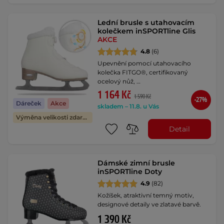
Lední brusle s utahovacím
kolečkem inSPORTline Glis
AKCE
4.8
(6)
Upevnění pomocí utahovacího
kolečka FITGO®, certifikovaný
ocelový nůž, …
1 164 Kč
1 590 Kč
-27%
Dáreček
Akce
skladem – 11.8. u Vás
Výměna velikosti zdarma
Detail
Dámské zimní brusle
inSPORTline Doty
4.9
(82)
Kožíšek, atraktivní temný motiv,
designové detaily ve zlatavé barvě.
1 390 Kč