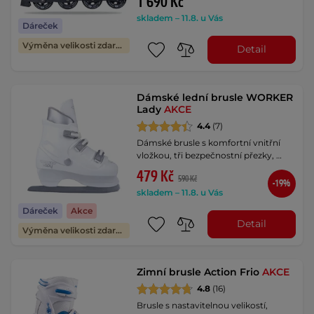
1 690 Kč
skladem – 11.8. u Vás
Dáreček
Výměna velikosti zdarma
Detail
Dámské lední brusle WORKER
Lady
AKCE
4.4
(7)
Dámské brusle s komfortní vnitřní
vložkou, tři bezpečnostní přezky, …
479 Kč
590 Kč
-19%
skladem – 11.8. u Vás
Dáreček
Akce
Detail
Výměna velikosti zdarma
Zimní brusle Action Frio
AKCE
4.8
(16)
Brusle s nastavitelnou velikostí,