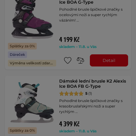
Ice BOA G-Type
Pohodlné brusle špičkové značky s
ocelovými noži a super rychlým
vázáním! …
4 199 Kč
Splátky za 0%
skladem – 11.8. u Vás
Dáreček
Detail
Výměna velikosti zdarma
Dámské lední brusle K2 Alexis
Ice BOA FB G-Type
5
(1)
Pohodlné brusle špičkové značky s
krasobruslařskými noži a super
rychlým …
4 399 Kč
Splátky za 0%
skladem – 11.8. u Vás