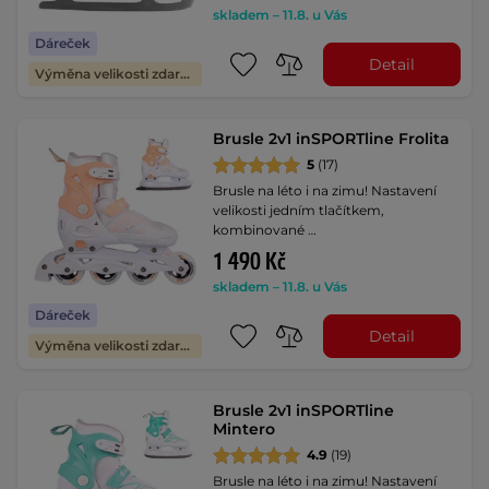
skladem – 11.8. u Vás
Dáreček
Detail
Výměna velikosti zdarma
Brusle 2v1 inSPORTline Frolita
5
(17)
Brusle na léto i na zimu! Nastavení
velikosti jedním tlačítkem,
kombinované …
1 490 Kč
skladem – 11.8. u Vás
Dáreček
Detail
Výměna velikosti zdarma
Brusle 2v1 inSPORTline
Mintero
4.9
(19)
Brusle na léto i na zimu! Nastavení