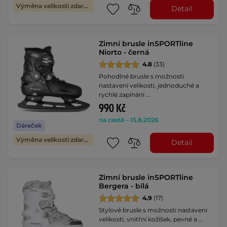
Výměna velikosti zdarma
Detail
Zimní brusle inSPORTline
Niorto - černá
4.8
(33)
Pohodlné brusle s možností
nastavení velikosti, jednoduché a
rychlé zapínání …
990 Kč
na cestě – 15.8.2026
Dáreček
Výměna velikosti zdarma
Detail
Zimní brusle inSPORTline
Bergera - bílá
4.9
(17)
Stylové brusle s možností nastavení
velikosti, vnitřní kožíšek, pevné a …