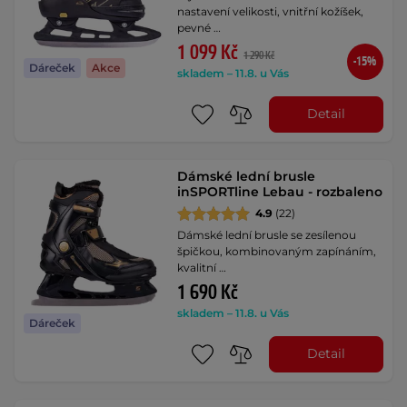
nastavení velikosti, vnitřní kožíšek,
pevné …
1 099 Kč
1 290 Kč
-15%
Dáreček
Akce
skladem – 11.8. u Vás
Detail
Dámské lední brusle
inSPORTline Lebau - rozbaleno
4.9
(22)
Dámské lední brusle se zesílenou
špičkou, kombinovaným zapínáním,
kvalitní …
1 690 Kč
skladem – 11.8. u Vás
Dáreček
Detail