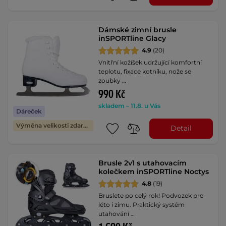
Dámské zimní brusle
inSPORTline Glacy
4.9
(20)
Vnitřní kožíšek udržující komfortní
teplotu, fixace kotníku, nože se
zoubky …
990 Kč
skladem – 11.8. u Vás
Dáreček
Výměna velikosti zdarma
Detail
Brusle 2v1 s utahovacím
kolečkem inSPORTline Noctys
4.8
(19)
Bruslete po celý rok! Podvozek pro
léto i zimu. Praktický systém
utahování …