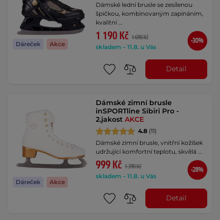
Dámské lední brusle se zesílenou
špičkou, kombinovaným zapínáním,
kvalitní …
1 190 Kč
1 690 Kč
-30%
Dáreček
Akce
skladem – 11.8. u Vás
Detail
Dámské zimní brusle
inSPORTline Sibiri Pro -
2.jakost
AKCE
4.8
(11)
Dámské zimní brusle, vnitřní kožíšek
udržující komfortní teplotu, skvělá …
999 Kč
1 390 Kč
-28%
skladem – 11.8. u Vás
Dáreček
Akce
Detail