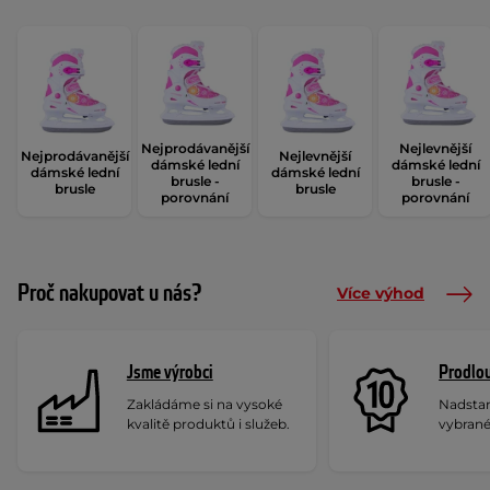
Nejprodávanější
Nejlevnější
Nejprodávanější
Nejlevnější
dámské lední
dámské lední
dámské lední
dámské lední
brusle -
brusle -
brusle
brusle
porovnání
porovnání
Proč nakupovat u nás?
Více výhod
Jsme výrobci
Prodlou
Zakládáme si na vysoké
Nadstan
kvalitě produktů i služeb.
vybrané