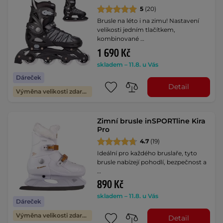
5
(20)
Brusle na léto i na zimu! Nastavení
velikosti jedním tlačítkem,
kombinované …
1 690 Kč
skladem – 11.8. u Vás
Dáreček
Detail
Výměna velikosti zdarma
Zimní brusle inSPORTline Kira
Pro
4.7
(19)
Ideální pro každého bruslaře, tyto
brusle nabízejí pohodlí, bezpečnost a
…
890 Kč
skladem – 11.8. u Vás
Dáreček
Výměna velikosti zdarma
Detail