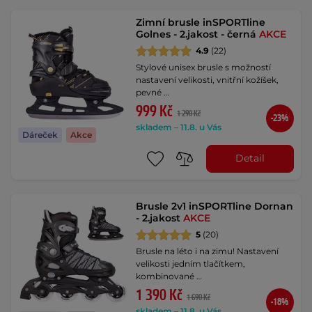
Zimní brusle inSPORTline
Golnes - 2.jakost - černá
AKCE
4.9
(22)
Stylové unisex brusle s možností
nastavení velikosti, vnitřní kožíšek,
pevné …
999 Kč
1 290 Kč
-23%
skladem – 11.8. u Vás
Dáreček
Akce
Detail
Brusle 2v1 inSPORTline Dornan
- 2.jakost
AKCE
5
(20)
Brusle na léto i na zimu! Nastavení
velikosti jedním tlačítkem,
kombinované …
1 390 Kč
1 690 Kč
-18%
skladem – 11.8. u Vás