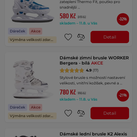
zateplení Thermo Fit, poutko pro
snadnější …
580 Kč
849 Kč
-32%
skladem – 11.8. u Vás
Dáreček
Akce
Detail
Výměna velikosti zdarma
Dámské zimní brusle WORKER
Bergera - bílá
AKCE
4.9
(17)
Stylové brusle s možností nastavení
velikosti, vnitřní kožíšek, pevné a …
780 Kč
990 Kč
-21%
skladem – 11.8. u Vás
Dáreček
Akce
Detail
Výměna velikosti zdarma
Dámské lední brusle K2 Alexis