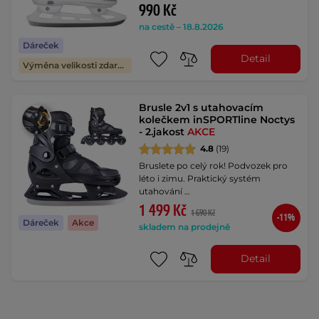
990 Kč
na cestě – 18.8.2026
Dáreček
Detail
Výměna velikosti zdarma
Brusle 2v1 s utahovacím
kolečkem inSPORTline Noctys
- 2.jakost
AKCE
4.8
(19)
Bruslete po celý rok! Podvozek pro
léto i zimu. Praktický systém
utahování …
1 499 Kč
1 690 Kč
-11%
Dáreček
Akce
skladem na prodejně
Detail