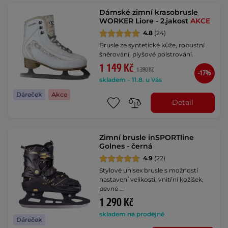
Dámské zimní krasobrusle
WORKER Liore - 2.jakost
AKCE
4.8
(24)
Brusle ze syntetické kůže, robustní
šněrování, plyšové polstrování.
1 149 Kč
1 390 Kč
-17%
skladem – 11.8. u Vás
Dáreček
Akce
Detail
Zimní brusle inSPORTline
Golnes - černá
4.9
(22)
Stylové unisex brusle s možností
nastavení velikosti, vnitřní kožíšek,
pevné …
1 290 Kč
skladem na prodejně
Dáreček