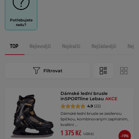
Potřebujete
radu?
TOP
Nejlevnější
Nejdražší
Nejžádanější
Nejno
Filtrovat
Dámské lední brusle
inSPORTline Lebau
AKCE
4.9
(22)
Dámské lední brusle se zesílenou
špičkou, kombinovaným zapínáním,
kvalitní …
1 375 Kč
1 690 Kč
-19%