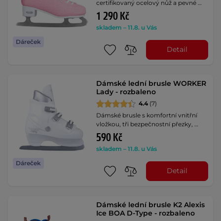
certifikovaný ocelový nůž a pevné …
1 290 Kč
skladem – 11.8. u Vás
Dáreček
Detail
Dámské lední brusle WORKER
Lady - rozbaleno
4.4
(7)
Dámské brusle s komfortní vnitřní
vložkou, tři bezpečnostní přezky, …
590 Kč
skladem – 11.8. u Vás
Dáreček
Detail
Dámské lední brusle K2 Alexis
Ice BOA D-Type - rozbaleno