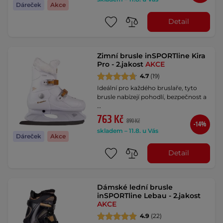
Dáreček
Akce
Detail
Zimní brusle inSPORTline Kira
Pro - 2.jakost
AKCE
4.7
(19)
Ideální pro každého bruslaře, tyto
brusle nabízejí pohodlí, bezpečnost a
…
763 Kč
890 Kč
-14%
skladem – 11.8. u Vás
Dáreček
Akce
Detail
Dámské lední brusle
inSPORTline Lebau - 2.jakost
AKCE
4.9
(22)