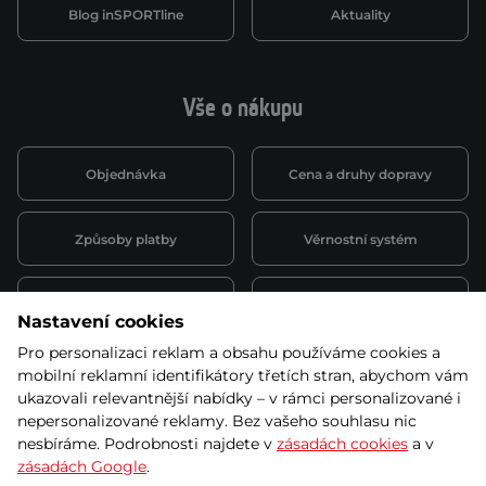
Blog inSPORTline
Aktuality
Vše o nákupu
Objednávka
Cena a druhy dopravy
Způsoby platby
Věrnostní systém
Montáž a servis
Reklamace a záruka
Nastavení cookies
Pro personalizaci reklam a obsahu používáme cookies a
Půjčovna
Kariéra
mobilní reklamní identifikátory třetích stran, abychom vám
obchodní podmínky
ukazovali relevantnější nabídky – v rámci personalizované i
nepersonalizované reklamy. Bez vašeho souhlasu nic
nesbíráme. Podrobnosti najdete v
zásadách cookies
a v
zásadách Google
.