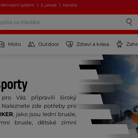
Věrnostní systém
2. jakost
Kariéra
Moto
Outdoor
Zdraví a krása
Zahr
sporty
ro Vás připravili široký
. Naleznete zde potřeby pro
KER
, jako jsou lední brusle,
mní brusle, dětské zimní