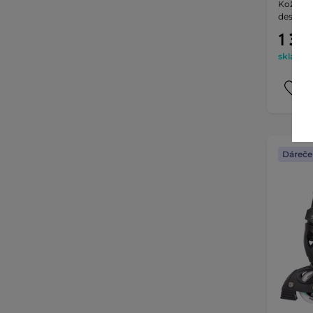
Kožíšek,
designov
1 390
skladem 
Dáreče