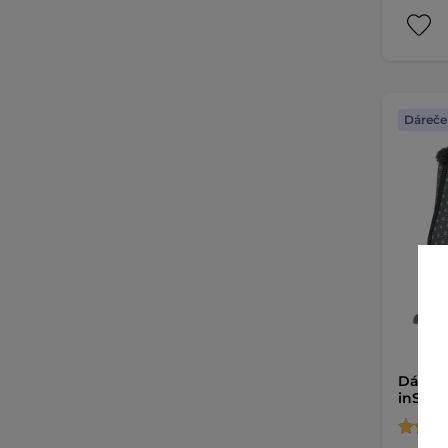
Dáreče
Dámské
inSPOR