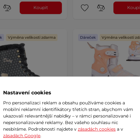
Koupit
Koupi
k
Výměna velikosti zdarma
Dáreček
Výměna velikosti z
Nastavení cookies
Pro personalizaci reklam a obsahu používáme cookies a
mobilní reklamní identifikátory třetích stran, abychom vám
ukazovali relevantnější nabídky – v rámci personalizované i
 zimní brusle
Brusle 2v1 inSPORTline Frol
nepersonalizované reklamy. Bez vašeho souhlasu nic
Tline Doty
5
(17)
nesbíráme. Podrobnosti najdete v
zásadách cookies
a v
4.9
(82)
zásadách Google
.
Brusle na léto i na zimu! Nastave