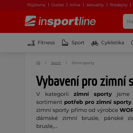
Půjčovna
Outlet
Inlive
Aktuality
Prodejny
Fitness
Sport
Cyklistika
Sport
Zimní sporty
Vybavení pro zimní 
V kategorii
zimní sporty
jsme p
sortiment
potřeb pro zimní sporty
zimní sporty přímo od výrobce
WOR
dámské zimní brusle, pánské zi
brusle,...