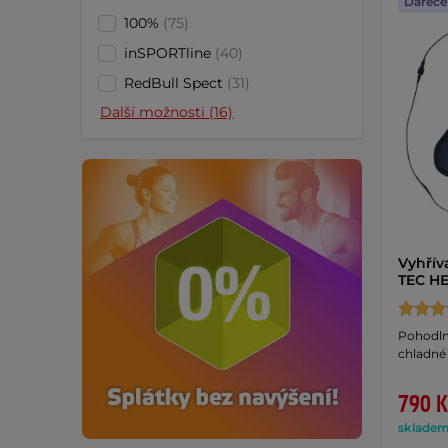
Dáreče
100%
(75)
inSPORTline
(40)
RedBull Spect
(31)
Další možnosti (16)
Vyhřív
TEC H
Pohodlná
chladné
790 K
skladem 