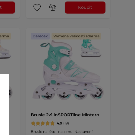
t
Koupit
darma
Dáreček
Výměna velikosti zdarma
ita
Brusle 2v1 inSPORTline Mintero
4.9
(19)
ní
Brusle na léto i na zimu! Nastavení