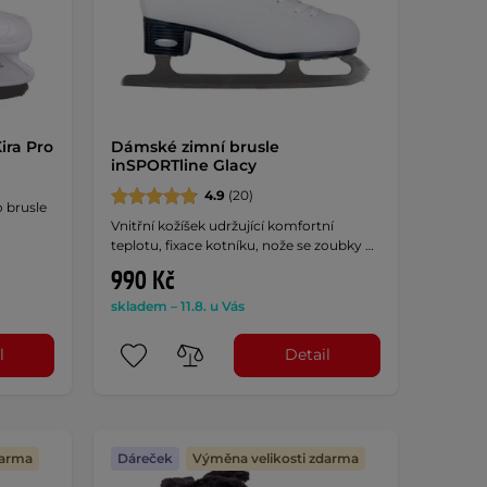
ira Pro
Dámské zimní brusle
inSPORTline Glacy
4.9
(20)
o brusle
Vnitřní kožíšek udržující komfortní
teplotu, fixace kotníku, nože se zoubky …
990 Kč
skladem – 11.8. u Vás
l
Detail
darma
Dáreček
Výměna velikosti zdarma