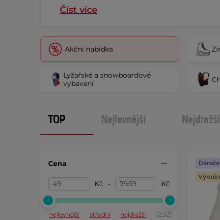
Číst více
Akční nabídka
Zi
Lyžařské a snowboardové
Ch
vybavení
TOP
Nejlevnější
Nejdražší
Cena
Dáreče
Výměna
Kč
-
Kč
(232)
nejlevnější
střední
nejdražší