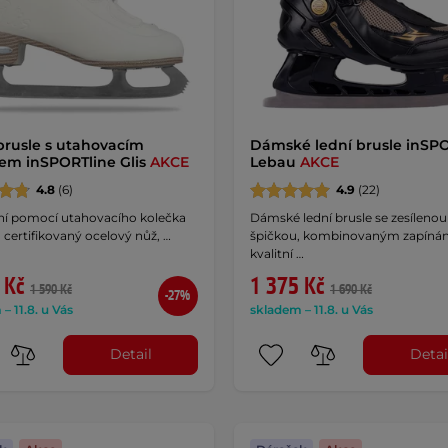
brusle s utahovacím
Dámské lední brusle inSP
em inSPORTline Glis
AKCE
Lebau
AKCE
4.8
(6)
4.9
(22)
í pomocí utahovacího kolečka
Dámské lední brusle se zesílenou
certifikovaný ocelový nůž, …
špičkou, kombinovaným zapíná
kvalitní …
 Kč
1 375 Kč
1 590 Kč
1 690 Kč
-27%
– 11.8. u Vás
skladem – 11.8. u Vás
Detail
Detai