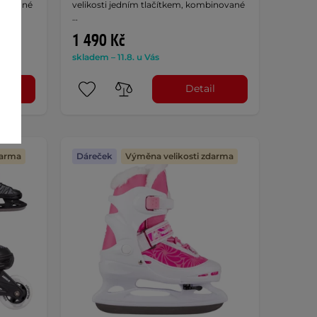
binované
velikosti jedním tlačítkem, kombinované
…
1 490 Kč
skladem – 11.8. u Vás
l
Detail
darma
Dáreček
Výměna velikosti zdarma