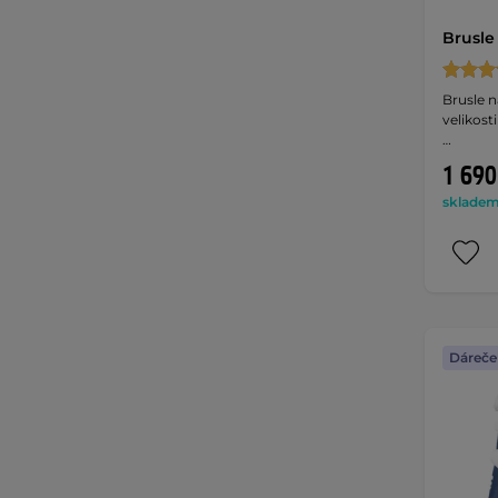
Brusle
Brusle n
velikos
…
1 690
skladem 
Dáreče