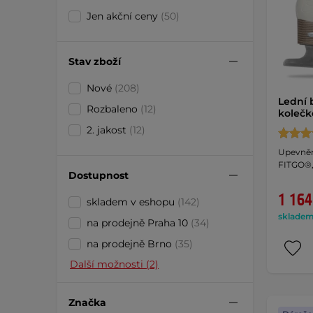
Jen akční ceny
(50)
Stav zboží
Nové
(208)
Lední 
Rozbaleno
(12)
kolečk
2. jakost
(12)
Upevněn
FITGO®, 
Dostupnost
1 164
skladem v eshopu
(142)
skladem 
na prodejně Praha 10
(34)
na prodejně Brno
(35)
Další možnosti (2)
Značka