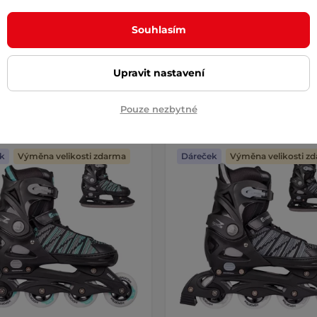
 atraktivní temný motiv,
velikosti jedním tlačítkem, kom
é detaily ve zlatavé barvě.
…
Souhlasím
 Kč
1 490 Kč
– 11.8. u Vás
skladem – 11.8. u Vás
Upravit nastavení
Detail
Detai
Pouze nezbytné
k
Výměna velikosti zdarma
Dáreček
Výměna velikosti z