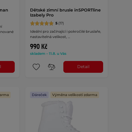
rnan
Dětské zimní brusle inSPORTline
Izabely Pro
5
(17)
ní
Ideální pro začínající i pokročilé bruslaře,
binované
nastavitelná velikost, …
990 Kč
skladem – 11.8. u Vás
l
Detail
darma
Dáreček
Výměna velikosti zdarma