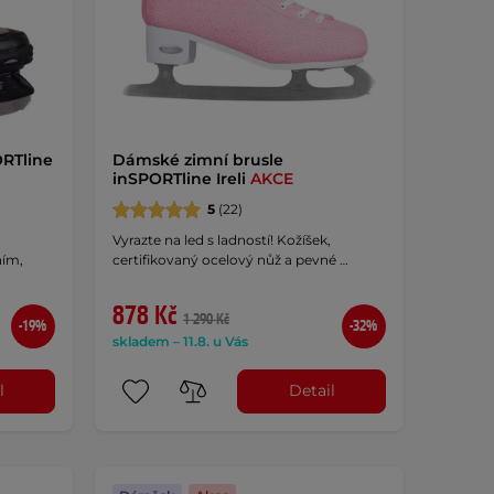
ORTline
Dámské zimní brusle
inSPORTline Ireli
AKCE
5
(22)
Vyrazte na led s ladností! Kožíšek,
ním,
certifikovaný ocelový nůž a pevné …
878 Kč
1 290 Kč
-19%
-32%
skladem – 11.8. u Vás
l
Detail