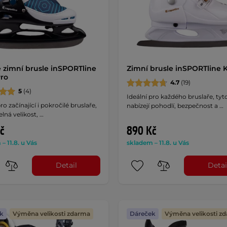
 zimní brusle inSPORTline
Zimní brusle inSPORTline K
Pro
4.7
(19)
5
(4)
Ideální pro každého bruslaře, tyt
ro začínající i pokročilé bruslaře,
nabízejí pohodlí, bezpečnost a …
elná velikost, …
č
890 Kč
– 11.8. u Vás
skladem – 11.8. u Vás
Detail
Detai
k
Výměna velikosti zdarma
Dáreček
Výměna velikosti z