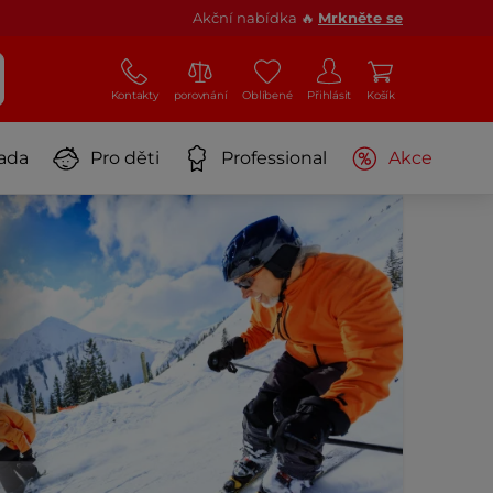
Akční nabídka 🔥
Mrkněte se
Kontakty
porovnání
Oblíbené
Přihlásit
Košík
ada
Pro děti
Professional
Akce