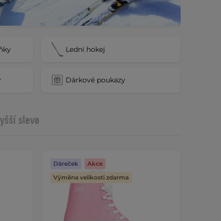
ňky
Lední hokej
y
Dárkové poukazy
yšší sleva
Dáreček
Akce
Výměna velikosti zdarma