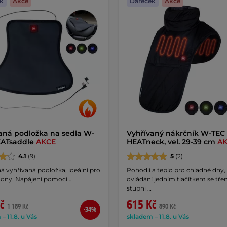
k
Akce
Dáreček
Akce
aná podložka na sedla W-
Vyhřívaný nákrčník W-TEC
EATsaddle
AKCE
HEATneck, vel. 29-39 cm
A
4.1
(9)
5
(2)
 vyhřívaná podložka, ideální pro
Pohodlí a teplo pro chladné dny,
 dny. Napájení pomocí …
ovládání jedním tlačítkem se tře
stupni …
č
615 Kč
1 189 Kč
890 Kč
-34%
– 11.8. u Vás
skladem – 11.8. u Vás