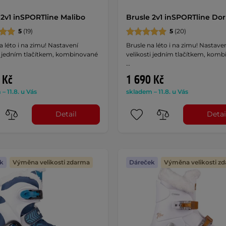
 2v1 inSPORTline Malibo
Brusle 2v1 inSPORTline Do
5
(19)
5
(20)
a léto i na zimu! Nastavení
Brusle na léto i na zimu! Nastave
ti jedním tlačítkem, kombinované
velikosti jedním tlačítkem, kom
…
 Kč
1 690 Kč
– 11.8. u Vás
skladem – 11.8. u Vás
Detail
Detai
k
Výměna velikosti zdarma
Dáreček
Výměna velikosti z