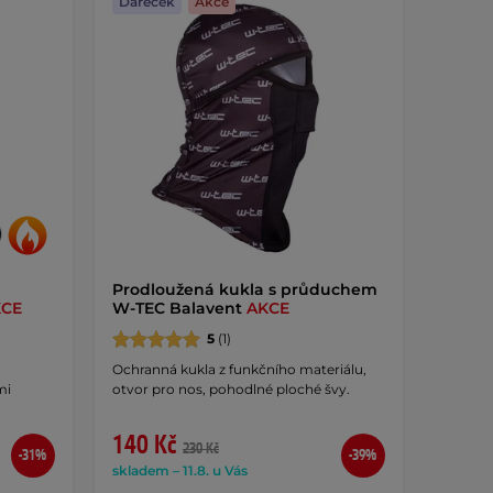
Dáreček
Akce
Prodloužená kukla s průduchem
KCE
W-TEC Balavent
AKCE
5
(1)
Ochranná kukla z funkčního materiálu,
mi
otvor pro nos, pohodlné ploché švy.
140 Kč
230 Kč
-31%
-39%
skladem – 11.8. u Vás