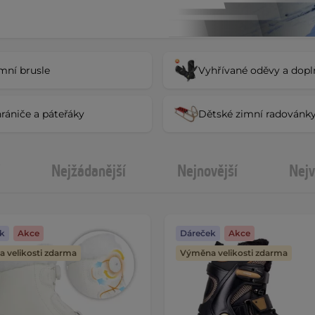
mní brusle
Vyhřívané oděvy a dopl
rániče a páteřáky
Dětské zimní radovánk
Nejžádanější
Nejnovější
Nejv
k
Akce
Dáreček
Akce
 velikosti zdarma
Výměna velikosti zdarma