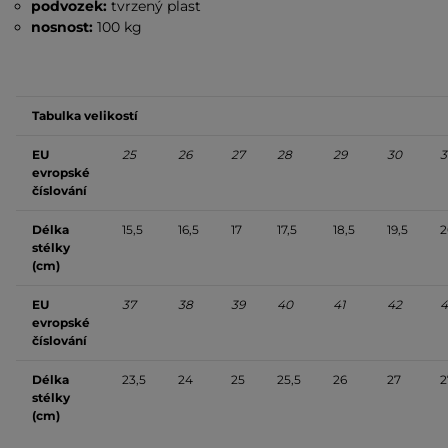
podvozek:
tvrzený plast
nosnost:
100 kg
Tabulka velikostí
EU
25
26
27
28
29
30
3
evropské
číslování
Délka
15,5
16,5
17
17,5
18,5
19,5
2
stélky
(cm)
EU
37
38
39
40
41
42
4
evropské
číslování
Délka
23,5
24
25
25,5
26
27
2
stélky
(cm)