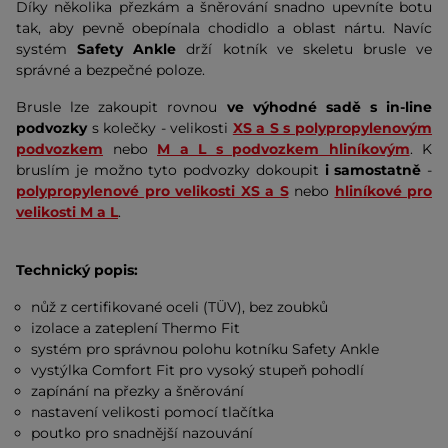
Díky několika přezkám a šněrování snadno upevníte botu
tak, aby pevně obepínala chodidlo a oblast nártu. Navíc
systém
Safety Ankle
drží kotník ve skeletu brusle ve
správné a bezpečné poloze.
Brusle lze zakoupit rovnou
ve výhodné sadě s in-line
podvozky
s kolečky - velikosti
XS a S s polypropylenovým
podvozkem
nebo
M a L s podvozkem hliníkovým
. K
bruslím je možno tyto podvozky dokoupit
i samostatně
-
polypropylenové pro velikosti XS a S
nebo
hliníkové pro
velikosti M a L
.
Technický popis:
nůž z certifikované oceli (TÜV), bez zoubků
izolace a zateplení Thermo Fit
systém pro správnou polohu kotníku Safety Ankle
vystýlka Comfort Fit pro vysoký stupeň pohodlí
zapínání na přezky a šněrování
nastavení velikosti pomocí tlačítka
poutko pro snadnější nazouvání