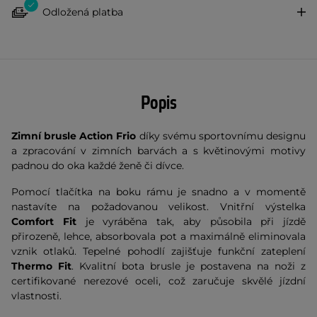
Odložená platba
Popis
Zimní brusle Action Frio
díky svému sportovnímu designu
a zpracování v zimních barvách a s květinovými motivy
padnou do oka každé ženě či dívce.
Pomocí tlačítka na boku rámu je snadno a v momentě
nastavíte na požadovanou velikost. Vnitřní výstelka
Comfort Fit
je vyráběna tak, aby působila při jízdě
přirozeně, lehce, absorbovala pot a maximálně eliminovala
vznik otlaků. Tepelné pohodlí zajišťuje funkční zateplení
Thermo Fit
. Kvalitní bota brusle je postavena na noži z
certifikované nerezové oceli, což zaručuje skvělé jízdní
vlastnosti.