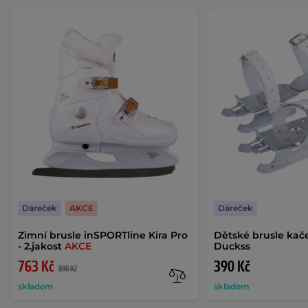
Dáreček
AKCE
Dáreček
Zimní brusle inSPORTline Kira Pro
Dětské brusle ka
- 2.jakost
AKCE
Duckss
763 Kč
390 Kč
890 Kč
skladem
skladem