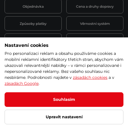
Objednávka
Cena a druhy dopravy
Způsoby platby
Věrnostní systém
Montáž a servis
Reklamace a záruka
Nastavení cookies
Pro personalizaci reklam a obsahu používáme cookies a
Půjčovna
Kariéra
mobilní reklamní identifikátory třetích stran, abychom vám
obchodní podmínky
ukazovali relevantnější nabídky – v rámci personalizované i
nepersonalizované reklamy. Bez vašeho souhlasu nic
nesbíráme. Podrobnosti najdete v
zásadách cookies
a v
zásadách Google
.
© 2026 SEVEN SPORT s.r.o Všechna práva vyhrazena
Podle zákona o evidenci tržeb je prodávající povinen vystavit
Souhlasím
kupujícímu účtenku.
Zároveň je povinen zaevidovat přijatou tržbu u správce daně online; v
případě technického výpadku pak nejpozději do 48 hodin.
Upravit nastavení
Ochrana osobních údajů
Nastavení cookies
Vnitřní oznamovací
systém
Prohlášení přístupnosti