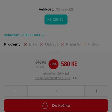
Velikost:
XS (29-32)
XS (29-32)
skladem - 11.8. u Vás
Prodejny:
Brno
Ostrava
Praha 10
Vítkov
849 Kč
580 Kč
-32%
s DPH
ušetříte
269 Kč
Vaše věrnostní sleva
0%
Do košíku