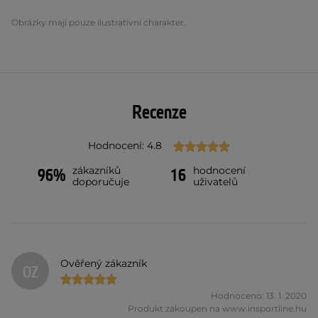
Obrázky mají pouze ilustrativní charakter.
Recenze
Hodnocení: 4.8
zákazníků
hodnocení
96%
16
doporučuje
uživatelů
Ověřený zákazník
OZ
Hodnoceno: 13. 1. 2020
Produkt zakoupen na www.insportline.hu