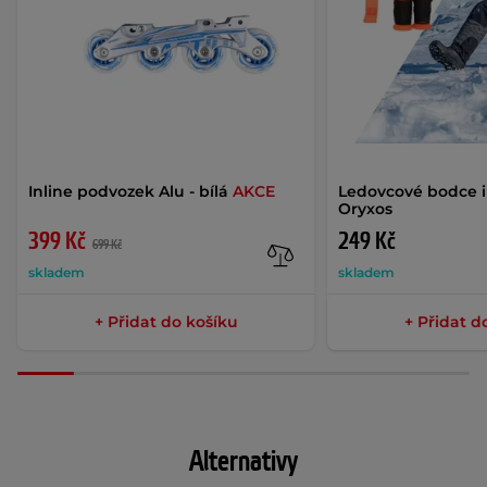
Inline podvozek Alu - bílá
AKCE
Ledovcové bodce 
Oryxos
399 Kč
249 Kč
699 Kč
skladem
skladem
+ Přidat do košíku
+ Přidat d
Alternativy