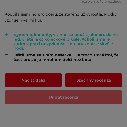
(automaticky přeloženo)
Koupila jsem ho pro dceru, ze starého už vyrostla. Modrý
vzor se jí velmi líbí.
Vyměnitelné břity, v zimě lze použít jako brusle na
led, v létě jako kolečkové brusle. Ačkoli jsme je
zatím v praxi nevyzkoušeli, na bruslení se skvěle
hodí.
Ještě jsme se s ním nesetkali. Je trochu zvláštní, že
část brusle je mnohem delší než bota.
Načíst další
Všechny recenze
Přidat recenzi