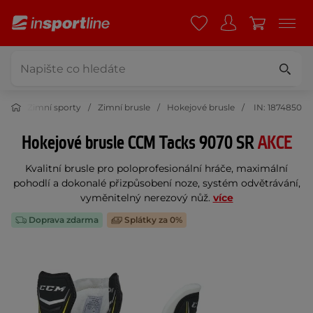
ort
Zimní sporty
Zimní brusle
Hokejové brusle
IN: 1874850
Hokejové brusle CCM Tacks 9070 SR
AKCE
Kvalitní brusle pro poloprofesionální hráče, maximální
pohodlí a dokonalé přizpůsobení noze, systém odvětrávání,
vyměnitelný nerezový nůž.
více
Doprava zdarma
Splátky za 0%