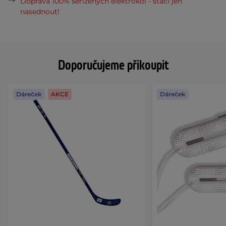
Doprava 100% seřízených elektrokol - stačí jen
nasednout!
Doporučujeme přikoupit
Dáreček
AKCE
Dáreček