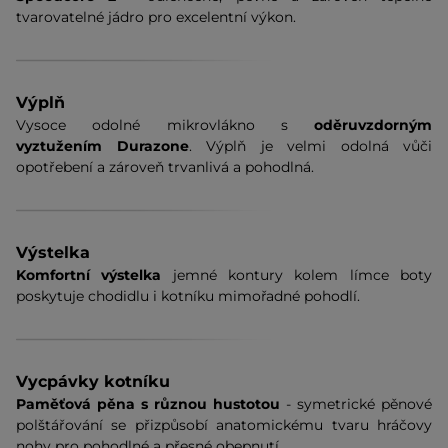
tvarovatelné jádro pro excelentní výkon.
Výplň
Vysoce odolné mikrovlákno s
oděruvzdorným
vyztužením Durazone
. Výplň je velmi odolná vůči
opotřebení a zároveň trvanlivá a pohodlná.
Výstelka
Komfortní výstelka
jemné kontury kolem límce boty
poskytuje chodidlu i kotníku mimořadné pohodlí.
Vycpávky kotníku
Paměťová pěna s různou hustotou
-
symetrické pěnové
polštářování se přizpůsobí anatomickému tvaru hráčovy
nohy pro pohodlné a přesné obepnutí.