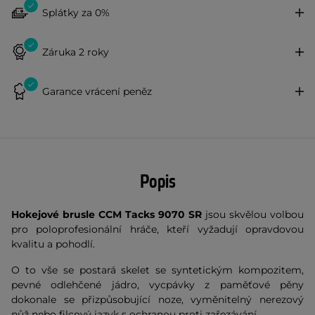
Splátky za 0%
Záruka 2 roky
Garance vrácení peněz
Popis
Hokejové brusle CCM Tacks 9070 SR
jsou skvělou volbou
pro poloprofesionální hráče, kteří vyžadují opravdovou
kvalitu a pohodlí.
O to vše se postará skelet se syntetickým kompozitem,
pevné odlehčené jádro, vycpávky z paměťové pěny
dokonale se přizpůsobující noze, vyměnitelný nerezový
nůž nebo filcový jazyk s ochranou proti zařezávání.