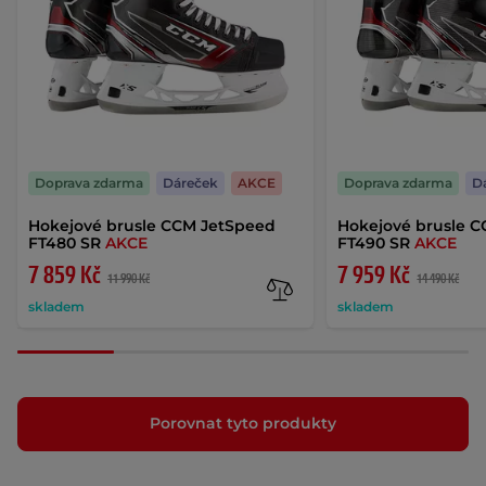
Doprava zdarma
Dáreček
AKCE
Doprava zdarma
D
Hokejové brusle CCM JetSpeed
Hokejové brusle 
FT480 SR
AKCE
FT490 SR
AKCE
7 859 Kč
7 959 Kč
11 990 Kč
14 490 Kč
skladem
skladem
Porovnat tyto produkty