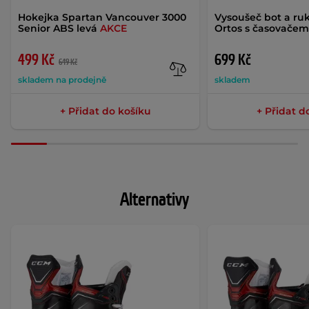
Hokejka Spartan Vancouver 3000
Vysoušeč bot a ru
Senior ABS levá
AKCE
Ortos s časovače
499 Kč
699 Kč
649 Kč
skladem na prodejně
skladem
+ Přidat do košíku
+ Přidat d
Alternativy