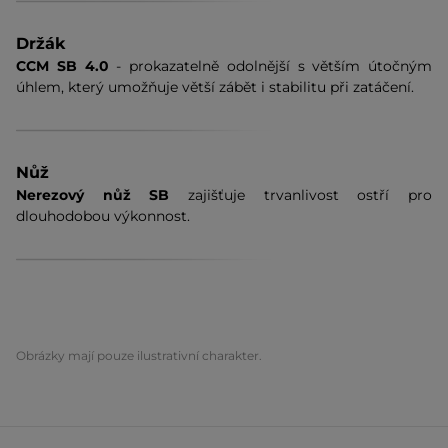
Držák
CCM SB 4.0
- prokazatelně odolnější s větším útočným
úhlem, který umožňuje větší zábět i stabilitu při zatáčení.
Nůž
Nerezový nůž SB
zajišťuje trvanlivost ostří pro
dlouhodobou výkonnost.
Obrázky mají pouze ilustrativní charakter.