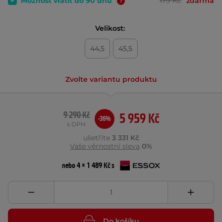
Možnost vrátit do 90 dnů
179 Kč
zdarma
Velikost:
44,5
45,5
Zvolte variantu produktu
9 290 Kč
5 959 Kč
-36%
s DPH
ušetříte
3 331 Kč
Vaše věrnostní sleva
0%
nebo 4 × 1 489 Kč s
Do košíku