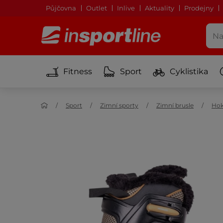
Půjčovna
Outlet
Inlive
Aktuality
Prodejny
Fitness
Sport
Cyklistika
Sport
Zimní sporty
Zimní brusle
Hok