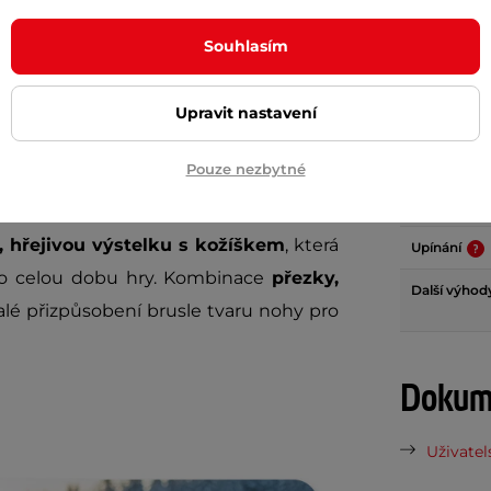
Param
Souhlasím
dstavují ideální kombinaci výkonu,
Upravit nastavení
Maximální n
 kteří požadují
odolnost, přesnost a
Nůž
Pouze nezbytné
 ledě. Pevná konstrukce s prošitým
Rám bruslí
á špička
zajišťují dlouhou životnost i při
 hřejivou výstelku s kožíškem
, která
Upínání
po celou dobu hry. Kombinace
přezky,
Další výho
é přizpůsobení brusle tvaru nohy pro
Dokume
Uživatel