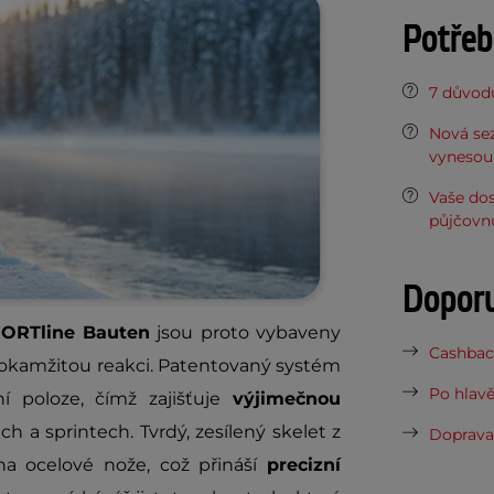
Potřeb
7 důvodů
Nová sez
vynesou 
Vaše do
půjčovn
Dopor
PORTline Bauten
jsou proto vybaveny
Cashback
 okamžitou reakci. Patentovaný systém
Po hlavě
ní poloze, čímž zajišťuje
výjimečnou
h a sprintech. Tvrdý, zesílený skelet z
Doprava 
na ocelové nože, což přináší
precizní