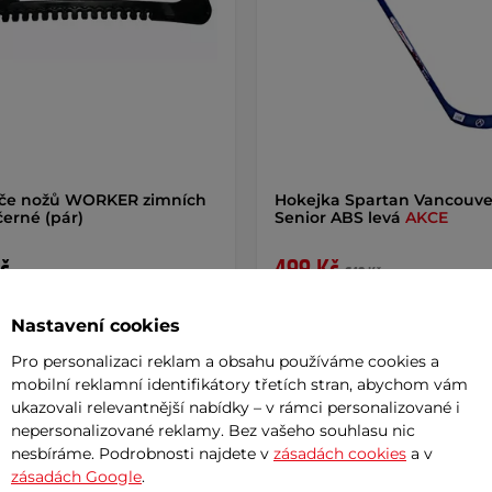
iče nožů WORKER zimních
Hokejka Spartan Vancouve
černé (pár)
Senior ABS levá
AKCE
č
499 Kč
649 Kč
m
skladem na prodejně
Nastavení cookies
+ Přidat do košíku
+ Přidat do košíku
Pro personalizaci reklam a obsahu používáme cookies a
mobilní reklamní identifikátory třetích stran, abychom vám
ukazovali relevantnější nabídky – v rámci personalizované i
nepersonalizované reklamy. Bez vašeho souhlasu nic
nesbíráme. Podrobnosti najdete v
zásadách cookies
a v
zásadách Google
.