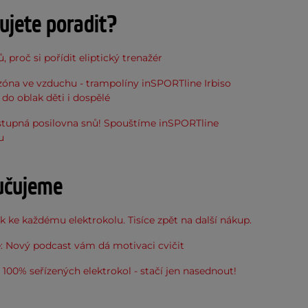
ujete poradit?
, proč si pořídit eliptický trenažér
óna ve vzduchu - trampolíny inSPORTline Irbiso
do oblak děti i dospělé
stupná posilovna snů! Spouštíme inSPORTline
u
učujeme
 ke každému elektrokolu. Tisíce zpět na další nákup.
: Nový podcast vám dá motivaci cvičit
100% seřízených elektrokol - stačí jen nasednout!