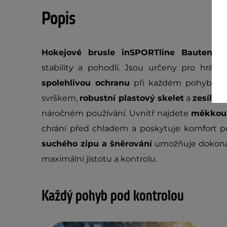
Popis
Hokejové brusle inSPORTline Bauten
pře
stability a pohodlí. Jsou určeny pro hráče,
spolehlivou ochranu
při každém pohybu na
svrškem,
robustní plastový skelet
a
zesílen
náročném používání. Uvnitř najdete
měkkou,
chrání před chladem a poskytuje komfort 
suchého zipu a šněrování
umožňuje dokonal
maximální jistotu a kontrolu.
Každý pohyb pod kontrolou