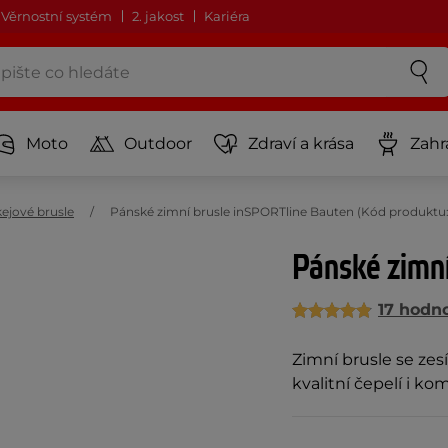
Věrnostní systém
2. jakost
Kariéra
Moto
Outdoor
Zdraví a krása
Zahr
ejové brusle
Pánské zimní brusle inSPORTline Bauten (Kód produktu:
Pánské zimn
17 hodn
Zimní brusle se ze
kvalitní čepelí i k