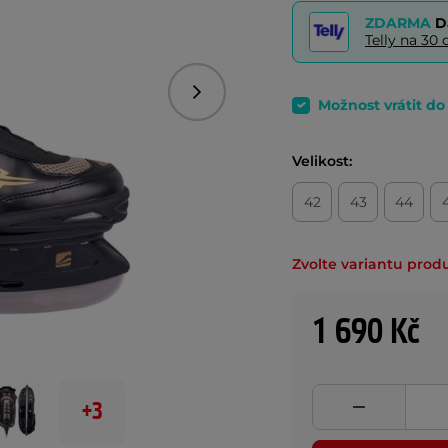
ZDARMA
D
Telly na 3
Následující
Možnost vrátit d
Velikost:
42
43
44
Zvolte variantu prod
1 690 Kč
+3