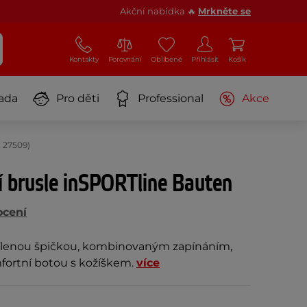
Akční nabídka 🔥
Mrkněte se
Kontakty
Porovnání
Oblíbené
Přihlásit
Košík
ada
Pro děti
Professional
Akce
 27509)
í brusle inSPORTline Bauten
ocení
sílenou špičkou, kombinovaným zapínáním,
omfortní botou s kožíškem.
více