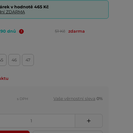
árek v hodnotě
465 Kč
0 dní ZDARMA
o 90 dnů
51 Kč
zdarma
45
46
47
uktu
Vaše věrnostní sleva
0%
s DPH