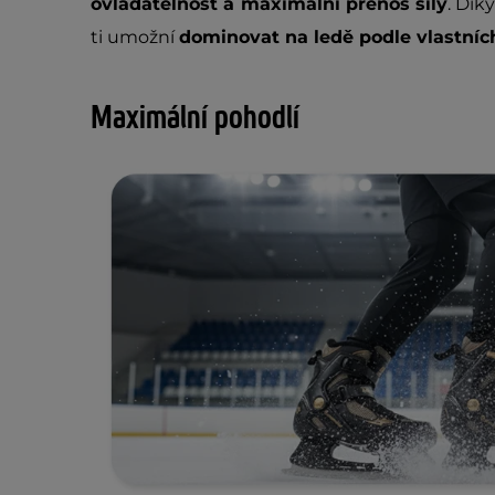
ovladatelnost a maximální přenos síly
. Dík
ti umožní
dominovat na ledě podle vlastníc
Maximální pohodlí