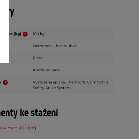
etry
osnost (kg)
100 kg
Nerez ocel - bez zoubků
Plast
Kombinované
dy
Vyztužená špička, Thermofit, ComfortFit,
Safety Ankle System
nty ke stažení
ský manuál (.pdf)