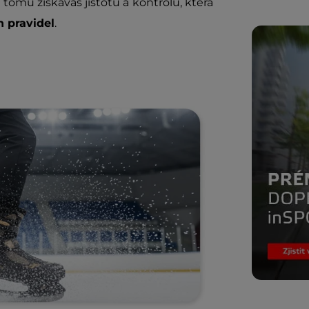
y tomu získáváš jistotu a kontrolu, která
h pravidel
.