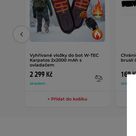
Předchozí
Vyhřívané vložky do bot W-TEC
Chrán
Karpatos 2x2000 mAh s
bruslí 
ovladačem
2 299 Kč
169 K
skladem
sklade
+ Přidat do košíku