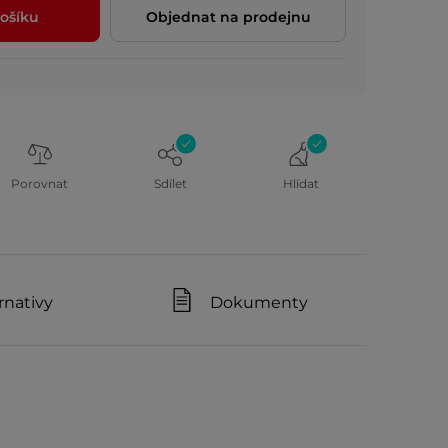
ošíku
Objednat na prodejnu
Porovnat
Sdílet
Hlídat
rnativy
Dokumenty