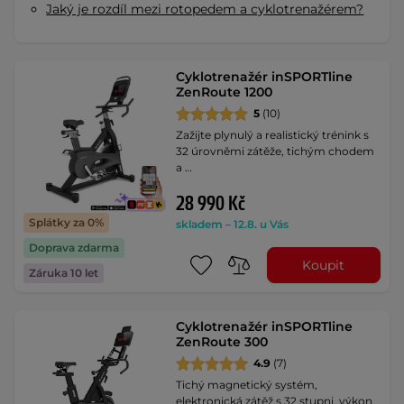
Jaký je rozdíl mezi rotopedem a cyklotrenažérem?
Cyklotrenažér inSPORTline
ZenRoute 1200
5
(10)
Zažijte plynulý a realistický trénink s
32 úrovněmi zátěže, tichým chodem
a …
28 990 Kč
Splátky za 0%
skladem – 12.8. u Vás
Doprava zdarma
Koupit
Záruka 10 let
Cyklotrenažér inSPORTline
ZenRoute 300
4.9
(7)
Tichý magnetický systém,
elektronická zátěž s 32 stupni, výkon