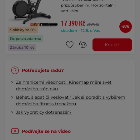
přizpůsobením. Horizontální i
vertikální …
17 390 Kč
24 990 Kč
-30%
Splátky za 0%
skladem – 12.8. u Vás
Doprava zdarma
Koupit
Záruka 10 let
Potřebujete radu?
Za hranicemi všednosti: Kinomap mění svět
domácího tréninku
Běhat, šlapat či veslovat? Jak si poradit s výběrem
domácího fitness trenažeru.
Jak vybrat cyklotrenažér?
Podívejte se na video