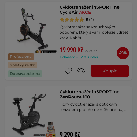
Cyklotrenažér inSPORTline
CycleAir
AKCE
5
(4)
Cyklotrenažér se vzduchovým
odporem, který s vámi dokáže udržet
krok! Nabízí …
19 990 Kč
25 990 Kč
-23%
Professional
skladem – 12.8. u Vás
Splátky za 0%
Koupit
Doprava zdarma
Cyklotrenažér inSPORTline
ZenRoute 100
Tichý cyklotrenažér s optickým
senzorem pro přesné měření tepu, …
9 290 Kč