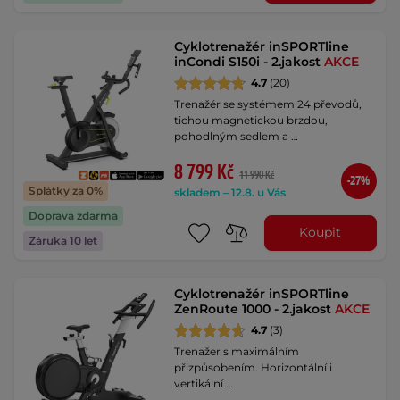
Cyklotrenažér inSPORTline
inCondi S150i - 2.jakost
AKCE
4.7
(20)
Trenažér se systémem 24 převodů,
tichou magnetickou brzdou,
pohodlným sedlem a …
8 799 Kč
11 990 Kč
-27%
Splátky za 0%
skladem – 12.8. u Vás
Doprava zdarma
Koupit
Záruka 10 let
Cyklotrenažér inSPORTline
ZenRoute 1000 - 2.jakost
AKCE
4.7
(3)
Trenažer s maximálním
přizpůsobením. Horizontální i
vertikální …