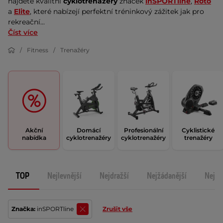
najdete kvalitní 
cyklotrenažéry
 značek 
inSPORTline
, 
Roto
a 
Elite
, které nabízejí perfektní tréninkový zážitek jak pro 
rekreační...
Číst více
Fitness
Trenažéry
Akční
Domácí
Profesionální
Cyklistické
nabídka
cyklotrenažéry
cyklotrenažéry
trenažéry
TOP
Nejlevnější
Nejdražší
Nejžádanější
Nejno
Značka:
inSPORTline
Zrušit vše