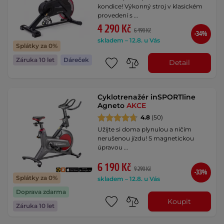
kondice! Výkonný stroj v klasickém
provedení s …
4 290 Kč
6 490 Kč
-34%
skladem – 12.8. u Vás
Splátky za 0%
Záruka 10 let
Dáreček
Detail
Cyklotrenažér inSPORTline
Agneto
AKCE
4.8
(50)
Užijte si doma plynulou a ničím
nerušenou jízdu! S magnetickou
úpravou …
6 190 Kč
9 290 Kč
-33%
Splátky za 0%
skladem – 12.8. u Vás
Doprava zdarma
Koupit
Záruka 10 let