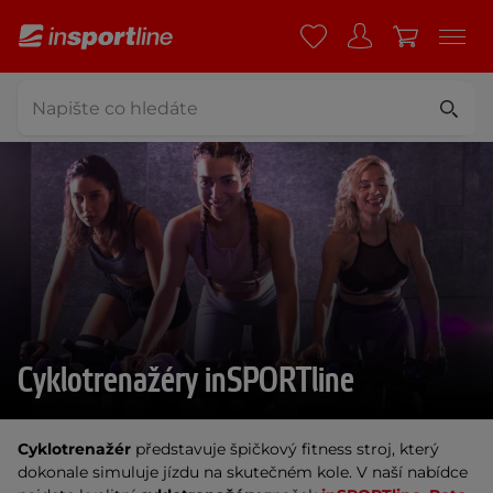
Cyklotrenažéry inSPORTline
Cyklotrenažér
 představuje špičkový fitness stroj, který 
dokonale simuluje jízdu na skutečném kole. V naší nabídce 