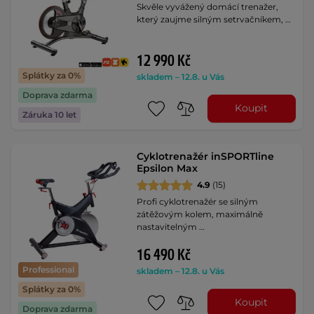
Skvěle vyvážený domácí trenažer,
který zaujme silným setrvačníkem, …
12 990 Kč
Splátky za 0%
skladem – 12.8. u Vás
Doprava zdarma
Koupit
Záruka 10 let
Cyklotrenažér inSPORTline
Epsilon Max
4.9
(15)
Profi cyklotrenažér se silným
zátěžovým kolem, maximálně
nastavitelným …
16 490 Kč
Professional
skladem – 12.8. u Vás
Splátky za 0%
Koupit
Doprava zdarma