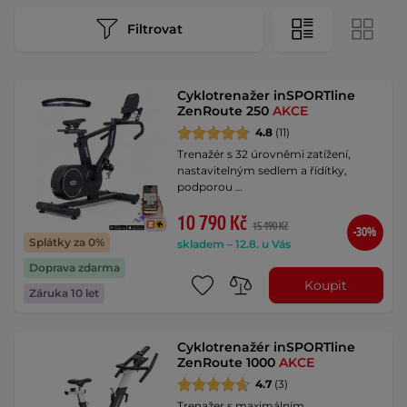
Filtrovat
Cyklotrenažer inSPORTline
ZenRoute 250
AKCE
4.8
(11)
Trenažér s 32 úrovněmi zatížení,
nastavitelným sedlem a řídítky,
podporou …
10 790 Kč
15 490 Kč
-30%
Splátky za 0%
skladem – 12.8. u Vás
Doprava zdarma
Koupit
Záruka 10 let
Cyklotrenažér inSPORTline
ZenRoute 1000
AKCE
4.7
(3)
Trenažer s maximálním