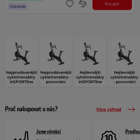
Koupit
Dáreček
Nejprodávanější
Nejprodávanější
Nejlevnější
Nejlevnější
cyklotrenažéry
cyklotrenažéry -
cyklotrenažéry
cyklotrenažéry
inSPORTline
porovnání
inSPORTline
- porovnání
Proč nakupovat u nás?
Více výhod
Jsme výrobci
Prodlou