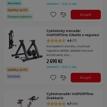
Novinka!
skladem – 12.8. u Vás
Splátky za 0%
Koupit
Doprava zdarma
Cyklistický trenažér
inSPORTline Gibello s regulací
4.5
(17)
Kompaktní rozměry, možnost
regulace zátěže, skládací kovová
konstrukce, pro …
2 690 Kč
skladem – 12.8. u Vás
Splátky za 0%
Dáreček
Koupit
Cyklotrenažér inSPORTline
Drakkaris
4.7
(40)