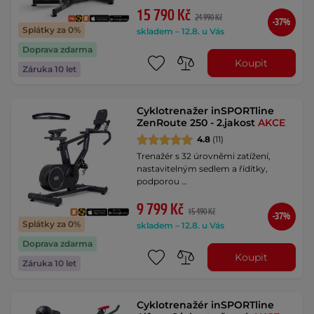
15 790 Kč
24 990 Kč
-37%
Splátky za 0%
skladem – 12.8. u Vás
Doprava zdarma
Koupit
Záruka 10 let
Cyklotrenažer inSPORTline
ZenRoute 250 - 2.jakost
AKCE
4.8
(11)
Trenažér s 32 úrovněmi zatížení,
nastavitelným sedlem a řídítky,
podporou …
9 799 Kč
15 490 Kč
-37%
Splátky za 0%
skladem – 12.8. u Vás
Doprava zdarma
Koupit
Záruka 10 let
Cyklotrenažér inSPORTline