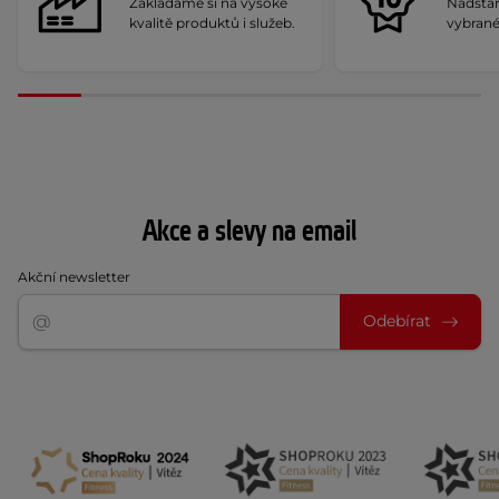
Zakládáme si na vysoké
Nadstan
kvalitě produktů i služeb.
vybrané
Akce a slevy na email
Akční newsletter
Odebírat