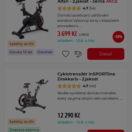
Alfan - 2.jakost - černá
AKCE
4.7
(54)
Domácí posila pro udržování
kondice! Výkonný stroj v klasickém
provedení s …
3 699 Kč
6 490 Kč
-43%
skladem – 12.8. u Vás
Splátky za 0%
Záruka 10 let
Dáreček
Detail
Cyklotrenažér inSPORTline
Drakkaris - 2.jakost
4.7
(40)
Skvěle vyvážený domácí trenažer,
který zaujme silným setrvačníkem, …
12 290 Kč
Splátky za 0%
skladem – 12.8. u Vás
Doprava zdarma