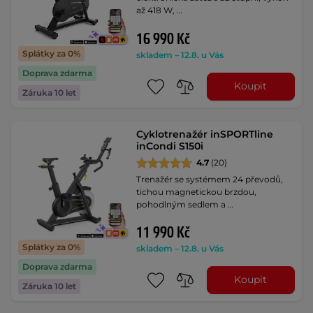
až 418 W, …
16 990 Kč
Splátky za 0%
skladem – 12.8. u Vás
Doprava zdarma
Koupit
Záruka 10 let
Cyklotrenažér inSPORTline
inCondi S150i
4.7
(20)
Trenažér se systémem 24 převodů,
tichou magnetickou brzdou,
pohodlným sedlem a …
11 990 Kč
Splátky za 0%
skladem – 12.8. u Vás
Doprava zdarma
Koupit
Záruka 10 let