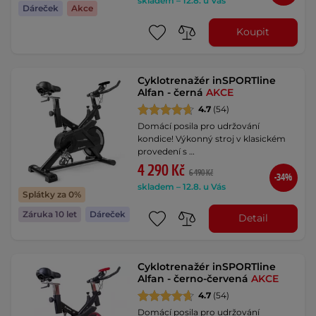
skladem – 12.8. u Vás
Dáreček
Akce
Koupit
Cyklotrenažér inSPORTline
Alfan - černá
AKCE
4.7
(54)
Domácí posila pro udržování
kondice! Výkonný stroj v klasickém
provedení s …
4 290 Kč
6 490 Kč
-34%
skladem – 12.8. u Vás
Splátky za 0%
Záruka 10 let
Dáreček
Detail
Cyklotrenažér inSPORTline
Alfan - černo-červená
AKCE
4.7
(54)
Domácí posila pro udržování