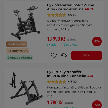
Cyklotrenažér inSPORTline
Airin - černo-stříbrná
AKCE
4.9
(43)
Oblíbený robustní trenažér s
atraktivním designem a tichým
chodem, 20 kg …
13 990 Kč
18 690 Kč
-25%
Professional
skladem – 12.8. u Vás
Splátky za 0%
Detail
Doprava zdarma
Cyklistický trenažér
inSPORTline Cabaleira
AKCE
4.7
(10)
Kompaktní rozměry, skládací kovová
konstrukce, pro kola o velikosti 26-
28", …
1 780 Kč
2 290 Kč
-22%