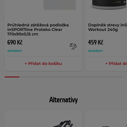
Průhledná zátěžová podložka
Doplněk stravy in
inSPORTline Proteko Clear
Workout 240g
170x90x0,15 cm
690 Kč
459 Kč
skladem
skladem
+ Přidat do košíku
+ Přidat d
Alternativy