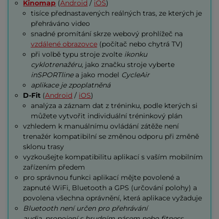
Kinomap
(
Android
/
iOS
)
tisíce přednastavených reálných tras, ze kterých je
přehráváno video
snadné promítání skrze webový prohlížeč na
vzdálené obrazovce
(počítač nebo chytrá TV)
při volbě typu stroje zvolte
ikonku
cyklotrenažéru,
jako značku stroje vyberte
inSPORTline
a jako model
CycleAir
aplikace je zpoplatněná
D-Fit
(
Android
/
iOS
)
analýza a záznam dat z tréninku, podle kterých si
můžete vytvořit individuální tréninkový plán
vzhledem k manuálnímu ovládání zátěže není
trenažér kompatibilní se změnou odporu při změně
sklonu trasy
vyzkoušejte kompatibilitu aplikací s vaším mobilním
zařízením předem
pro správnou funkci aplikací mějte povolené a
zapnuté WiFi, Bluetooth a GPS (určování polohy) a
povolena všechna oprávnění, která aplikace vyžaduje
Bluetooth není určen pro přehrávání
audia, propojení s hrudním pásem nebo fitness