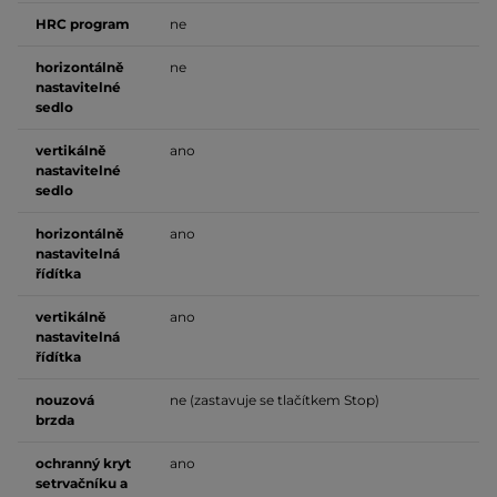
HRC program
ne
horizontálně
ne
nastavitelné
sedlo
vertikálně
ano
nastavitelné
sedlo
horizontálně
ano
nastavitelná
řídítka
vertikálně
ano
nastavitelná
řídítka
nouzová
ne (zastavuje se tlačítkem Stop)
brzda
ochranný kryt
ano
setrvačníku a