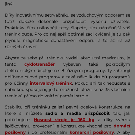
jiný!
Díky inovativnímu setrvačníku se vzduchovým odporem se
totiž dokáže dokonale přizpůsobit výkonu uživatele.
Prakticky čím usilovněji tedy šlapete, tím náročnější váš
trénink bude. Pro co nejlepší optimalizaci cvičení je tu pak
plynulé magnetické donastavení odporu, a to až na 32
různých úrovní.
Abyste ze sebe při tréninku vydali absolutní maximum, je
tento
cyklotrenažér
vybaven také pokročilým
elektronickým displejem s 8 různými programy. Ty zahrnují
oblíbené cílové programy a také několik druhů programů
pro účinný
intervalový trénink
. Pokud ani tak nebudete s
nabídkou spokojeni, je tu možnost uložit si až 35 vlastních
tréninků přímo do vnitřní paměti stroje.
Stabilitu při tréninku zajistí pevná ocelová konstrukce, na
které si můžete
sedlo a madla přizpůsobit
tak, jak
potřebujete.
Nosnost stroje je 160 kg
a díky svému
špičkovému provedení je konstrukce vhodná pro
domácí
posilovny
i do profesionální
komerční posilovny
. A aby