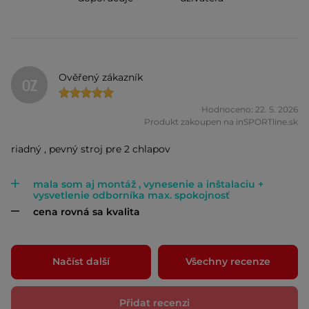
Ověřený zákazník
OZ
Hodnoceno: 22. 5. 2026
Produkt zakoupen na inSPORTline.sk
riadný , pevný stroj pre 2 chlapov
mala som aj montáž , vynesenie a inštalaciu +
vysvetlenie odborníka max. spokojnosť
cena rovná sa kvalita
Načíst další
Všechny recenze
Přidat recenzi