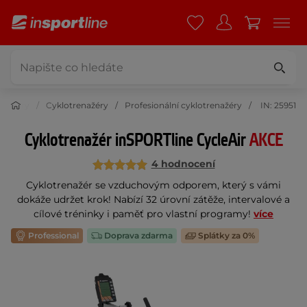
enažéry
Cyklotrenažéry
Profesionální cyklotrenažéry
IN: 25951
Cyklotrenažér inSPORTline CycleAir
AKCE
4 hodnocení
Cyklotrenažér se vzduchovým odporem, který s vámi
dokáže udržet krok! Nabízí 32 úrovní zátěže, intervalové a
cílové tréninky i paměť pro vlastní programy!
více
Professional
Doprava zdarma
Splátky za 0%