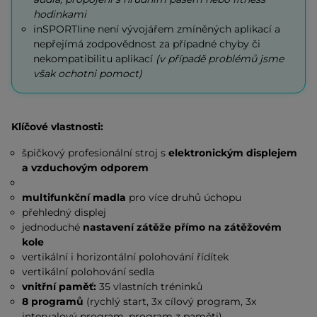
hodinkami
inSPORTline není vývojářem zmíněných aplikací a
nepřejímá zodpovědnost za případné chyby či
nekompatibilitu aplikací
(v případě problémů jsme
však ochotni pomoct)
Klíčové vlastnosti:
špičkový profesionální stroj s
elektronickým displejem
a vzduchovým odporem
multifunkční madla
pro více druhů úchopu
přehledný displej
jednoduché
nastavení zátěže přímo na zátěžovém
kole
vertikální i horizontální polohování řídítek
vertikální polohování sedla
vnitřní paměť:
35 vlastních tréninků
8 programů
(rychlý start, 3x cílový program, 3x
intervalový program, program z paměti)