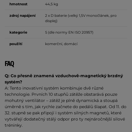
hmotnost
44,5 kg
zdroj napájení
2 x D baterie (velký 1,5V monočlánek, pro
displej)
kategorie
S (dle normy EN ISO 20957)
použití
komerční, domácí
FAQ
Q: Co přesně znamená vzduchově-magnetický brzdný
systém?
A: Tento inovativní systém kombinuje dvě různé
technologie. Prvních 10 stupňů zátěže obstarává pouze
mohutný ventilátor – zátěž je plně dynamická a stoupá
úměrně s tím, jak rychle začnete do pedálů šlapat. Od 11. do
32. stupně se pak připojí i systém silných magnetů, které
vytvářejí dodatečný stálý odpor pro ty nejnáročnější silové
tréninky.