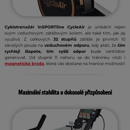
Cyklotrenažér inSPORTline CycleAir
je unikátní nejen
svým vzduchovým zátěžovým kolem, ale také tím, jak jej
využívá. Z celkových
32 stupňů
zátěže je prvních 10
závislých pouze na
vzduchovém odporu
, kdy platí, že
čím
rychleji šlapete, tím vyšší odpor
bude ventilátor
generovat. Od stupně 11 nahoru se do tréninku vloží i
magnetická brzda
, která vás dostane na hranice možností!
Maximální stabilita a dokonalé přizpůsobení