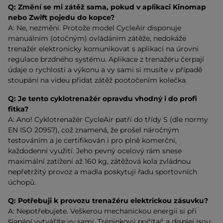
Q:
Změní se mi zátěž sama, pokud v aplikaci Kinomap
nebo Zwift pojedu do kopce?
A: Ne, nezmění. Protože model CycleAir disponuje
manuálním (otočným) ovládáním zátěže, nedokáže
trenažér elektronicky komunikovat s aplikací na úrovni
regulace brzdného systému. Aplikace z trenažéru čerpají
údaje o rychlosti a výkonu a vy sami si musíte v případě
stoupání na videu přidat zátěž pootočením kolečka.
Q:
Je tento cyklotrenažér opravdu vhodný i do profi
fitka?
A: Ano! Cyklotrenažér CycleAir patří do třídy S (dle normy
EN ISO 20957), což znamená, že prošel náročným
testováním a je certifikován i pro plně komerční,
každodenní využití. Jeho pevný ocelový rám snese
maximální zatížení až 160 kg, zátěžová kola zvládnou
nepřetržitý provoz a madla poskytují řadu sportovních
úchopů.
Q:
Potřebuji k provozu trenažéru elektrickou zásuvku?
A: Nepotřebujete. Veškerou mechanickou energii si při
šlapání vytváříte vy sami. Tréninkový počítač a displej jsou