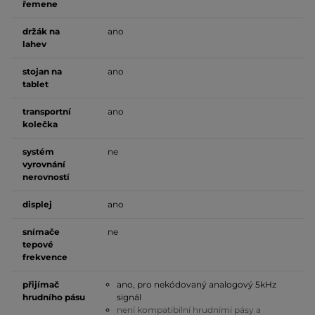
řemene
držák na
ano
lahev
stojan na
ano
tablet
transportní
ano
kolečka
systém
ne
vyrovnání
nerovností
displej
ano
snímače
ne
tepové
frekvence
přijímač
ano, pro nekódovaný analogový 5kHz
hrudního pásu
signál
není kompatibilní hrudními pásy a