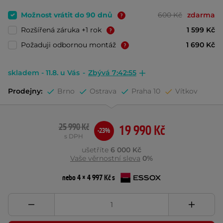
Možnost vrátit do 90 dnů
600 Kč
zdarma
Rozšířená záruka +1 rok
1 599 Kč
Požaduji odbornou montáž
1 690 Kč
skladem - 11.8. u Vás
-
Zbývá 7:42:54
Prodejny:
Brno
Ostrava
Praha 10
Vítkov
25 990 Kč
19 990 Kč
-23%
s DPH
ušetříte
6 000 Kč
Vaše věrnostní sleva
0%
nebo 4 × 4 997 Kč s