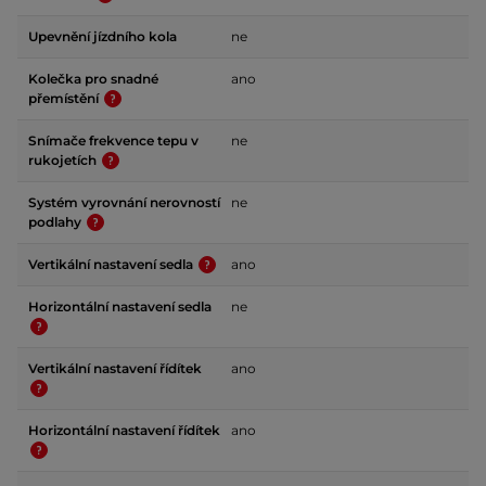
Upevnění jízdního kola
ne
Kolečka pro snadné
ano
přemístění
Snímače frekvence tepu v
ne
rukojetích
Systém vyrovnání nerovností
ne
podlahy
Vertikální nastavení sedla
ano
Horizontální nastavení sedla
ne
Vertikální nastavení řídítek
ano
Horizontální nastavení řídítek
ano