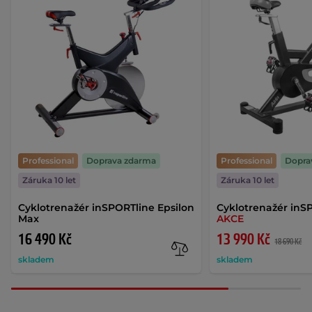
Professional
Doprava zdarma
Professional
Dopra
Záruka 10 let
Záruka 10 let
Cyklotrenažér inSPORTline Epsilon
Cyklotrenažér inSP
Max
AKCE
16 490 Kč
13 990 Kč
18 690 Kč
skladem
skladem