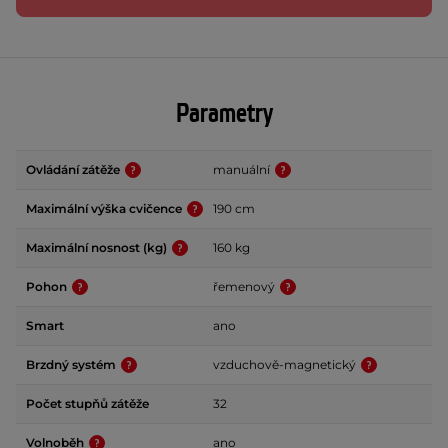
Parametry
Ovládání zátěže
manuální
Maximální výška cvičence
190 cm
Maximální nosnost (kg)
160 kg
Pohon
řemenový
Smart
ano
Brzdný systém
vzduchově-magnetický
Počet stupňů zátěže
32
Volnoběh
ano