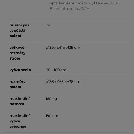
optickými snímači tepu, které využívají
Bluetooth nebo ANT+
hrudní pás
ne
součástí
balení
celkové
d139 x š61 x v135 cm
rozměry
stroje
výška sedla
88 - 109 cm
rozměry
d138 x š66 x v38 cm
balení
maximální
160 kg
nosnost
maximální
190 cm
výška
cvičence