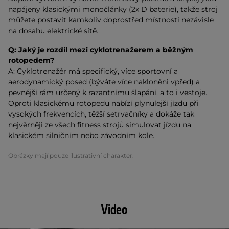
napájeny klasickými monočlánky (2x D baterie), takže stroj
můžete postavit kamkoliv doprostřed místnosti nezávisle
na dosahu elektrické sítě.
Q:
Jaký je rozdíl mezi cyklotrenažerem a běžným
rotopedem?
A: Cyklotrenažér má specifický, více sportovní a
aerodynamický posed (býváte více nakloněni vpřed) a
pevnější rám určený k razantnímu šlapání, a to i vestoje.
Oproti klasickému rotopedu nabízí plynulejší jízdu při
vysokých frekvencích, těžší setrvačníky a dokáže tak
nejvěrněji ze všech fitness strojů simulovat jízdu na
klasickém silničním nebo závodním kole.
Obrázky mají pouze ilustrativní charakter.
Video