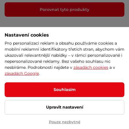
Porovnat tyto produkty
Nastavení cookies
Pro personalizaci reklam a obsahu používáme cookies a
mobilní reklamní identifikátory třetích stran, abychom vám
ukazovali relevantnější nabídky – v rámci personalizované i
nepersonalizované reklamy. Bez vašeho souhlasu nic
nesbíráme. Podrobnosti najdete v
zásadách cookies
a v
zásadách Google
.
Kontaktujte nás
Souhlasím
Infolinka
:
+420 556 300 970
Upravit nastavení
Prodejna Brno
Prodejna Ostrava
+420 556 770 196
+420 556 770 198
Pouze nezbytné