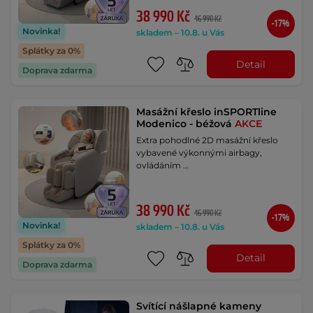
38 990 Kč
46 990 Kč
-17%
Novinka!
skladem – 10.8. u Vás
Splátky za 0%
Detail
Doprava zdarma
Masážní křeslo inSPORTline
Modenico - béžová
AKCE
Extra pohodlné 2D masážní křeslo
vybavené výkonnými airbagy,
ovládáním …
38 990 Kč
46 990 Kč
-17%
Novinka!
skladem – 10.8. u Vás
Splátky za 0%
Detail
Doprava zdarma
Svítící nášlapné kameny