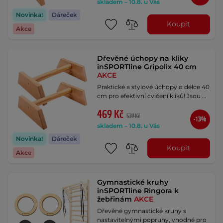
skladem – 10.8. u Vás
Novinka!
Dáreček
Koupit
Akce
Dřevěné úchopy na kliky
inSPORTline Gripolix 40 cm
AKCE
Praktické a stylové úchopy o délce 40
cm pro efektivní cvičení kliků! Jsou …
469 Kč
539 Kč
-13%
skladem – 10.8. u Vás
Novinka!
Dáreček
Koupit
Akce
Gymnastické kruhy
inSPORTline Ringora k
žebřinám
AKCE
Dřevěné gymnastické kruhy s
nastavitelnými popruhy, vhodné pro