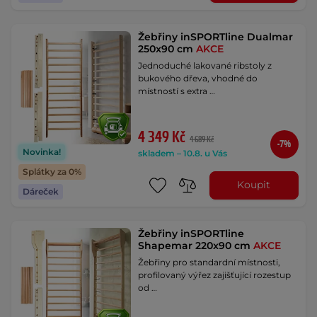
Žebřiny inSPORTline Dualmar
250x90 cm
AKCE
Jednoduché lakované ribstoly z
bukového dřeva, vhodné do
místností s extra …
4 349 Kč
4 689 Kč
-7%
Novinka!
skladem – 10.8. u Vás
Splátky za 0%
Koupit
Dáreček
Žebřiny inSPORTline
Shapemar 220x90 cm
AKCE
Žebřiny pro standardní místnosti,
profilovaný výřez zajišťující rozestup
od …