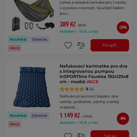
Lehká a skladná hamaka pro 1 osobu
s vysokou nosností. Součástí balení
jsou …
389 Kč
489 Kč
-20%
skladem – 10.8. u Vás
Novinka!
Dáreček
Koupit
Akce
Nafukovací karimatka pro dva
s integrovanou pumpou
inSPORTline Faustea 192x125x8
cm - modrá
AKCE
5
(4)
Nafouknutí pomocí šlapání, dva
ventily, polštářek, odolný a lehký
materiál, …
1 149 Kč
Novinka!
Dáreček
1 249 Kč
-8%
skladem – 10.8. u Vás
Akce
Detail