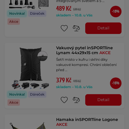
integrovaným světlem a 5 …
489 Kč
599 Kč
-18%
Novinka!
Dáreček
skladem – 10.8. u Vás
Akce
Detail
Vakuový pytel inSPORTline
Lynam 44x29x15 cm
AKCE
Šetří místo v kufru i skříni díky
vakuové kompresi. Chrání oblečení
před …
379 Kč
449 Kč
-16%
skladem – 10.8. u Vás
Novinka!
Dáreček
Detail
Akce
Hamaka inSPORTline Logone
AKCE