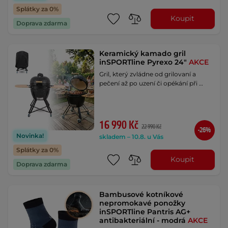
Splátky za 0%
Koupit
Doprava zdarma
Keramický kamado gril
inSPORTline Pyrexo 24"
AKCE
Gril, který zvládne od grilovaní a
pečení až po uzení či opékání při …
16 990 Kč
22 990 Kč
-26%
Novinka!
skladem – 10.8. u Vás
Splátky za 0%
Koupit
Doprava zdarma
Bambusové kotníkové
nepromokavé ponožky
inSPORTline Pantris AG+
antibakteriální - modrá
AKCE