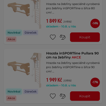
Hrazda na žebřiny speciálně vyrobená
pro žebřiny inSPORTline o šířce 80
cm! …
1 849 Kč
2 149 Kč
-14%
skladem – 10.8. u Vás
Novinka!
Dáreček
Koupit
Akce
Hrazda inSPORTline Pullara 90
cm na žebřiny
AKCE
Hrazda na žebřiny speciálně vyrobená
pro žebřiny inSPORTline o šířce 90
cm! …
1 949 Kč
2 349 Kč
-17%
skladem – 10.8. u Vás
Novinka!
Dáreček
Koupit
Akce