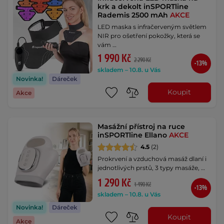
krk a dekolt inSPORTline
Rademis 2500 mAh
AKCE
LED maska s infračerveným světlem
NIR pro ošetření pokožky, která se
vám …
1 990 Kč
2 290 Kč
-13%
skladem – 10.8. u Vás
Novinka!
Dáreček
Koupit
Akce
Masážní přístroj na ruce
inSPORTline Ellano
AKCE
4.5
(2)
Prokrvení a vzduchová masáž dlaní i
jednotlivých prstů, 3 typy masáže, …
1 290 Kč
1 490 Kč
-13%
skladem – 10.8. u Vás
Novinka!
Dáreček
Koupit
Akce