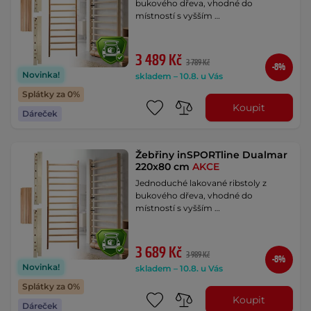
bukového dřeva, vhodné do
místností s vyšším …
3 489 Kč
3 789 Kč
-8%
Novinka!
skladem – 10.8. u Vás
Splátky za 0%
Koupit
Dáreček
Žebřiny inSPORTline Dualmar
220x80 cm
AKCE
Jednoduché lakované ribstoly z
bukového dřeva, vhodné do
místností s vyšším …
3 689 Kč
3 989 Kč
-8%
Novinka!
skladem – 10.8. u Vás
Splátky za 0%
Koupit
Dáreček