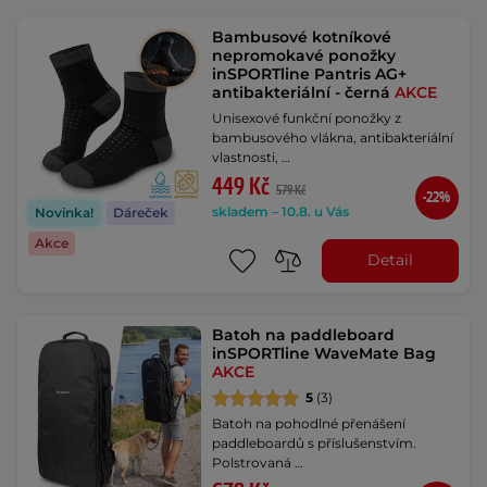
Bambusové kotníkové
nepromokavé ponožky
inSPORTline Pantris AG+
antibakteriální - černá
AKCE
Unisexové funkční ponožky z
bambusového vlákna, antibakteriální
vlastnosti, …
449 Kč
579 Kč
-22%
skladem – 10.8. u Vás
Novinka!
Dáreček
Akce
Detail
Batoh na paddleboard
inSPORTline WaveMate Bag
AKCE
5
(3)
Batoh na pohodlné přenášení
paddleboardů s příslušenstvím.
Polstrovaná …