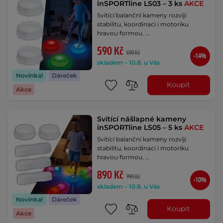
inSPORTline LS03 – 3 ks
AKCE
Svítící balanční kameny rozvíjí
stabilitu, koordinaci i motoriku
hravou formou. …
590 Kč
690 Kč
-14%
skladem – 10.8. u Vás
Novinka!
Dáreček
Koupit
Akce
Svítící nášlapné kameny
inSPORTline LS05 – 5 ks
AKCE
Svítící balanční kameny rozvíjí
stabilitu, koordinaci i motoriku
hravou formou. …
890 Kč
990 Kč
-10%
skladem – 10.8. u Vás
Novinka!
Dáreček
Koupit
Akce