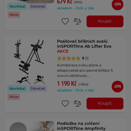
679 Kč
849 Kč
-20%
Novinka!
Dáreček
skladem – 10.8. u Vás
Akce
Koupit
Posilovač břišních svalů
inSPORTline Ab Lifter Evo
AKCE
5
(1)
Kombinace cviku plank a
sklapovaček pro pevné bříško! 5
úrovní obtížnosti, …
1 190 Kč
1 490 Kč
-20%
Novinka!
Dáreček
skladem – 10.8. u Vás
Akce
Koupit
Podložka na cvičení
inSPORTline Ampfinity