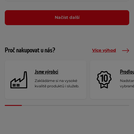
Načíst další
Proč nakupovat u nás?
Více výhod
Jsme výrobci
Prodlou
Zakládáme si na vysoké
Nadstan
kvalitě produktů i služeb.
vybrané