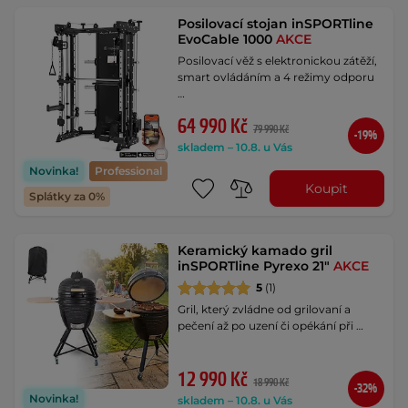
Posilovací stojan inSPORTline
EvoCable 1000
AKCE
Posilovací věž s elektronickou zátěží,
smart ovládáním a 4 režimy odporu
…
64 990 Kč
79 990 Kč
-19%
skladem – 10.8. u Vás
Novinka!
Professional
Koupit
Splátky za 0%
Keramický kamado gril
inSPORTline Pyrexo 21"
AKCE
5
(1)
Gril, který zvládne od grilovaní a
pečení až po uzení či opékání při …
12 990 Kč
18 990 Kč
-32%
Novinka!
skladem – 10.8. u Vás