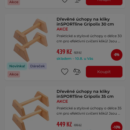
Akce
Dřevěné úchopy na kliky
inSPORTline Gripolix 30 cm
AKCE
Praktické a stylové úchopy o délce 30
cm pro efektivní cvičení kliků! Jsou …
439 Kč
469 Kč
-6%
skladem – 10.8. u Vás
Novinka!
Dáreček
Koupit
Akce
Dřevěné úchopy na kliky
inSPORTline Gripolix 35 cm
AKCE
Praktické a stylové úchopy o délce 35
cm pro efektivní cvičení kliků! Jsou …
449 Kč
499 Kč
-10%