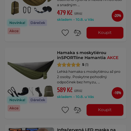
a snadným …
479 Kč
599 Kč
-20%
skladem – 10.8. u Vás
Novinka!
Dáreček
Akce
Koupit
Hamaka s moskytiérou
inSPORTline Hamantia
AKCE
5
(1)
Lehká hamaka s moskytiérou až pro
2 osoby. Poskytne pohodlný
odpočinek bez hmyzu, …
589 Kč
699 Kč
-16%
skladem – 10.8. u Vás
Novinka!
Dáreček
Akce
Koupit
Infračervená LED maska na