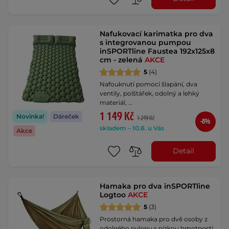
Nafukovací karimatka pro dva
s integrovanou pumpou
inSPORTline Faustea 192x125x8
cm - zelená
AKCE
5
(4)
Nafouknutí pomocí šlapání, dva
ventily, polštářek, odolný a lehký
materiál, …
1 149 Kč
Novinka!
Dáreček
1 249 Kč
-8%
skladem – 10.8. u Vás
Akce
Detail
Hamaka pro dva inSPORTline
Logtoo
AKCE
5
(3)
Prostorná hamaka pro dvě osoby z
odolného nylonu s nízkou hmotností