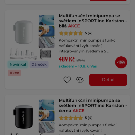
Multifunkční minipumpa se
světlem inSPORTline Karlston -
bílá
AKCE
5
(4)
Kompaktní minipumpa s funkcí
nafukování i vyfukování,
integrovaným světlem a 5 …
489 Kč
599 Kč
-18%
Novinka!
Dáreček
skladem – 10.8. u Vás
Akce
Detail
Multifunkční minipumpa se
světlem inSPORTline Karlston -
černá
AKCE
5
(4)
Kompaktní minipumpa s funkcí
nafukování i vyfukování,