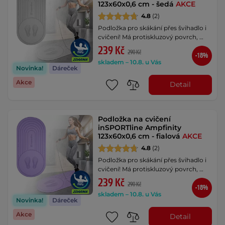
123x60x0,6 cm - šedá
AKCE
4.8
(2)
Podložka pro skákání přes švihadlo i
cvičení! Má protiskluzový povrch, …
239 Kč
290 Kč
-18%
skladem – 10.8. u Vás
Novinka!
Dáreček
Akce
Detail
Podložka na cvičení
inSPORTline Ampfinity
123x60x0,6 cm - fialová
AKCE
4.8
(2)
Podložka pro skákání přes švihadlo i
cvičení! Má protiskluzový povrch, …
239 Kč
290 Kč
-18%
skladem – 10.8. u Vás
Novinka!
Dáreček
Akce
Detail