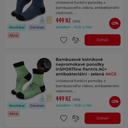
Unisexové funkční ponožky z
bambusového vlákna, antibakteriální
vlastnosti, …
449 Kč
579 Kč
-22%
skladem – 10.8. u Vás
Novinka!
Dáreček
Akce
Detail
Bambusové kotníkové
nepromokavé ponožky
inSPORTline Pantris AG+
antibakteriální - zelená
AKCE
Unisexové funkční ponožky z
bambusového vlákna, antibakteriální
vlastnosti, …
449 Kč
579 Kč
-22%
skladem – 10.8. u Vás
Novinka!
Dáreček
Akce
Detail