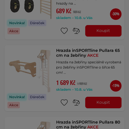
hrazdy na …
689 Kč
989 Kč
-30%
skladem – 10.8. u Vás
Novinka!
Dáreček
Koupit
Akce
Hrazda inSPORTline Pullara 65
cm na žebřiny
AKCE
Hrazda na žebřiny speciálně vyrobená
pro žebřiny inSPORTline o šířce 65
cm! …
1 689 Kč
1 989 Kč
-15%
skladem – 10.8. u Vás
Novinka!
Dáreček
Koupit
Akce
Hrazda inSPORTline Pullara 80
cm na žebřiny
AKCE