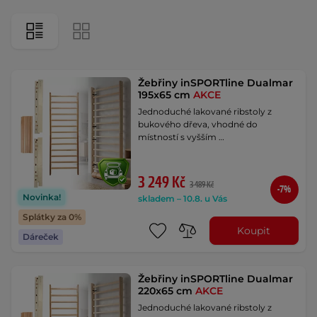
Žebřiny inSPORTline Dualmar
195x65 cm
AKCE
Jednoduché lakované ribstoly z
bukového dřeva, vhodné do
místností s vyšším …
3 249 Kč
3 489 Kč
-7%
Novinka!
skladem – 10.8. u Vás
Splátky za 0%
Koupit
Dáreček
Žebřiny inSPORTline Dualmar
220x65 cm
AKCE
Jednoduché lakované ribstoly z