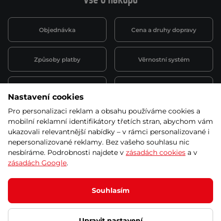
Vše o nákupu
Objednávka
Cena a druhy dopravy
Způsoby platby
Věrnostní systém
Montáž a servis
Reklamace a záruka
Nastavení cookies
Pro personalizaci reklam a obsahu používáme cookies a
Půjčovna
Kariéra
mobilní reklamní identifikátory třetích stran, abychom vám
obchodní podmínky
ukazovali relevantnější nabídky – v rámci personalizované i
nepersonalizované reklamy. Bez vašeho souhlasu nic
nesbíráme. Podrobnosti najdete v
zásadách cookies
a v
zásadách Google
.
© 2026 SEVEN SPORT s.r.o Všechna práva vyhrazena
Podle zákona o evidenci tržeb je prodávající povinen vystavit
Souhlasím
kupujícímu účtenku.
Zároveň je povinen zaevidovat přijatou tržbu u správce daně online; v
případě technického výpadku pak nejpozději do 48 hodin.
Upravit nastavení