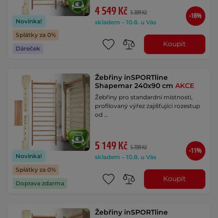
4 549 Kč
5 389 Kč
-16%
Novinka!
skladem – 10.8. u Vás
Splátky za 0%
Koupit
Dáreček
Žebřiny inSPORTline
Shapemar 240x90 cm
AKCE
Žebřiny pro standardní místnosti,
profilovaný výřez zajišťující rozestup
od …
5 149 Kč
5 789 Kč
-11%
Novinka!
skladem – 10.8. u Vás
Splátky za 0%
Koupit
Doprava zdarma
Žebřiny inSPORTline