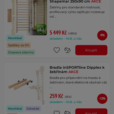
Shapemar 250x90 cm
AKCE
Žebřiny pro standardní místnosti,
profilovaný výřez zajišťující rozestup
od …
5 449 Kč
5 989 Kč
-9%
Novinka!
skladem – 10.8. u Vás
Splátky za 0%
Koupit
Doprava zdarma
Bradla inSPORTline Dipplex k
žebřinám
AKCE
Bradla pro připevnění na hrazdu k
žebřinám, které efektivně obohatí váš
…
259 Kč
299 Kč
-13%
skladem – 10.8. u Vás
Novinka!
Dáreček
Koupit