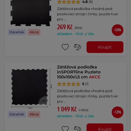
4.8
(6)
Zátěžová podložka vhodná pod
posilovací stroje i činky, puzzle tvar
pro …
269 Kč
299 Kč
-10%
Dáreček
Akce
skladem – 10.8. u Vás
Koupit
Zátěžová podložka
inSPORTline Puzleto
100x100x1,5 cm
AKCE
5
(1)
Zátěžová podložka vhodná pod
posilovací stroje i činky, puzzle tvar
pro …
1 049 Kč
1 190 Kč
-12%
Dáreček
Akce
skladem – 10.8. u Vás
Koupit