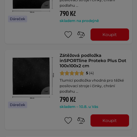
podlahu …
790 Kč
Dáreček
skladem na prodejně
Koupit
Zátěžová podložka
inSPORTline Proteko Plus Dot
100x100x2 cm
5
(4)
Tlumící podložka vhodná pro těžké
posilovací stroje i činky, chrání
podlahu …
790 Kč
Dáreček
skladem – 10.8. u Vás
Koupit