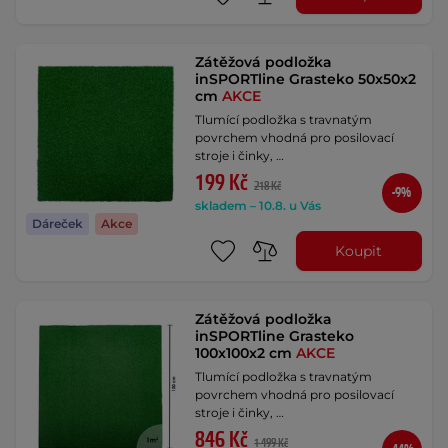
Zátěžová podložka
inSPORTline Grasteko 50x50x2
cm
AKCE
Tlumící podložka s travnatým
povrchem vhodná pro posilovací
stroje i činky, …
199 Kč
218 Kč
-9%
skladem – 10.8. u Vás
Dáreček
Akce
Koupit
Zátěžová podložka
inSPORTline Grasteko
100x100x2 cm
AKCE
Tlumící podložka s travnatým
povrchem vhodná pro posilovací
stroje i činky, …
846 Kč
1 499 Kč