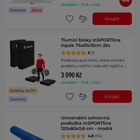
-44%
skladem – 10.8. u Vás
Dáreček
Akce
Koupit
Tlumící bloky inSPORTline
Inpak 76x61x15cm 2ks
5
(1)
Podložky pod činku, které ochrání
podlahu, náčiní i vaše uši! Výplň o …
3 090 Kč
skladem – 10.8. u Vás
Splátky za 0%
Koupit
Dáreček
Univerzální ochranná
podložka inSPORTline
120x80x0,6 cm - modrá
4.8
(114)