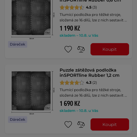
inSPORTline Rubber 0,6 cm
4.5
(3)
Tlumící podložka pro těžké stroje,
složená ze 16 dílů, lze z nich sestavit …
1 190 Kč
skladem – 10.8. u Vás
Dáreček
Koupit
Puzzle zátěžová podložka
inSPORTline Rubber 1,2 cm
4.3
(2)
Tlumící podložka pro těžké stroje,
složená ze 16 dílů, lze z nich sestavit …
1 690 Kč
skladem – 10.8. u Vás
Dáreček
Koupit