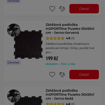
Dáreček
Detail
Zátěžová podložka
inSPORTline Puzeko 50x50x1
cm - černo-červená
4.8
(3)
Zátěžová podložka vhodná pro
posilovací stroje i činky, puzzle tvar
pro …
199 Kč
Dáreček
skladem – 10.8. u Vás
Detail
Zátěžová podložka
inSPORTline Puzeko 50x50x1
cm - černo-šedá
4.8
(3)