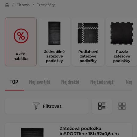
Fitness
Trenažéry
Jednodílné
Podlahové
Puzzle
Akční
zátěžové
zátěžové
zátěžové
nabídka
podložky
podložky
podložky
TOP
Nejlevnější
Nejdražší
Nejžádanější
Nejno
Filtrovat
Zátěžová podložka
inSPORTline 181x92x0,6 cm