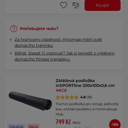
Koupit
Potřebujete radu?
Za hranicemi všednosti: Kinomap mění svět
domácího tréninku
Běhat, šlapat či veslovat? Jak si poradit s výběrem
domácího fitness trenažeru.
Zátěžová podložka
inSPORTline 200x100x0,6 cm
AKCE
4.8
(18)
Tlumící podložka pro stroje, jednolitý
kus, ochrání podlahu a minimalizuje
hluk.
749 Kč
890 Kč
-16%
Dáreček
Akce