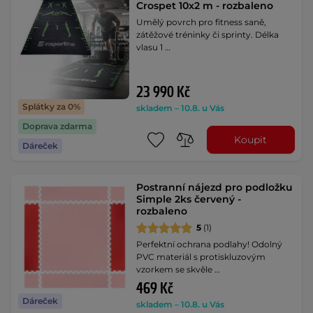
Crospet 10x2 m - rozbaleno
Umělý povrch pro fitness saně,
zátěžové tréninky či sprinty. Délka
vlasu 1 …
23 990 Kč
Splátky za 0%
skladem – 10.8. u Vás
Doprava zdarma
Koupit
Dáreček
Postranní nájezd pro podložku
Simple 2ks červený -
rozbaleno
5
(1)
Perfektní ochrana podlahy! Odolný
PVC materiál s protiskluzovým
vzorkem se skvěle …
469 Kč
Dáreček
skladem – 10.8. u Vás