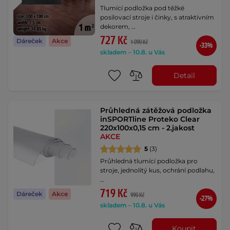
Tlumící podložka pod těžké
posilovací stroje i činky, s atraktivním
dekorem, …
727 Kč
Dáreček
Akce
1 090 Kč
-33%
skladem – 10.8. u Vás
Detail
Průhledná zátěžová podložka
inSPORTline Proteko Clear
220x100x0,15 cm - 2.jakost
AKCE
5
(3)
Průhledná tlumící podložka pro
stroje, jednolitý kus, ochrání podlahu,
…
719 Kč
Dáreček
Akce
990 Kč
-27%
skladem – 10.8. u Vás
Koupit