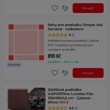
Koupit
Rohy pro podložku Simple 4ks
červené - rozbaleno
5
(1)
Perfektní ochrana podlahy! Odolný
PVC materiál s protiskluzovým
vzorkem se skvěle …
890 Kč
skladem – 10.8. u Vás
Dáreček
Koupit
Zátěžová podložka
inSPORTline Luxteko Flat
100x100x1,5 cm - 2.jakost -
dřevo
AKCE
4.5
(2)