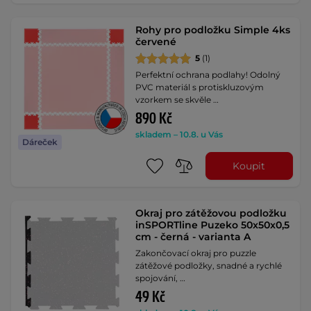
Rohy pro podložku Simple 4ks
červené
5
(1)
Perfektní ochrana podlahy! Odolný
PVC materiál s protiskluzovým
vzorkem se skvěle …
890 Kč
skladem – 10.8. u Vás
Dáreček
Koupit
Okraj pro zátěžovou podložku
inSPORTline Puzeko 50x50x0,5
cm - černá - varianta A
Zakončovací okraj pro puzzle
zátěžové podložky, snadné a rychlé
spojování, …
49 Kč