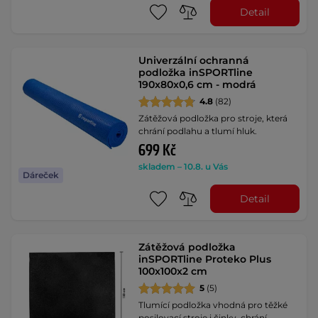
Detail
Univerzální ochranná
podložka inSPORTline
190x80x0,6 cm - modrá
4.8
(82)
Zátěžová podložka pro stroje, která
chrání podlahu a tlumí hluk.
699 Kč
skladem – 10.8. u Vás
Dáreček
Detail
Zátěžová podložka
inSPORTline Proteko Plus
100x100x2 cm
5
(5)
Tlumící podložka vhodná pro těžké
posilovací stroje i činky, chrání