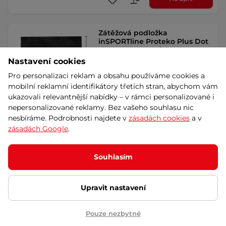
Zátěžová podložka
inSPORTline Proteko Plus Dot
100x100x2 cm - 2.jakost
AKCE
Nastavení cookies
5
(4)
Tlumící podložka vhodná pro těžké
Pro personalizaci reklam a obsahu používáme cookies a
posilovací stroje i činky, chrání
mobilní reklamní identifikátory třetích stran, abychom vám
podlahu …
ukazovali relevantnější nabídky – v rámci personalizované i
699 Kč
nepersonalizované reklamy. Bez vašeho souhlasu nic
790 Kč
-12%
Dáreček
Akce
nesbíráme. Podrobnosti najdete v
zásadách cookies
a v
skladem – 10.8. u Vás
zásadách Google
.
Koupit
Souhlasím
Univerzální ochranná
podložka inSPORTline
Upravit nastavení
120x80x0,6 cm - černá
4.8
(114)
Pouze nezbytné
Zátěžová podložka pro stroje, která
chrání podlahu a tlumí hluk.