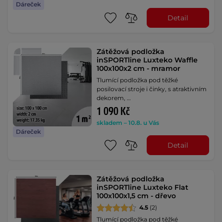
Dáreček
Detail
Zátěžová podložka
inSPORTline Luxteko Waffle
100x100x2 cm - mramor
Tlumící podložka pod těžké
posilovací stroje i činky, s atraktivním
dekorem, …
1 090 Kč
skladem – 10.8. u Vás
Dáreček
Detail
Zátěžová podložka
inSPORTline Luxteko Flat
100x100x1,5 cm - dřevo
4.5
(2)
Tlumící podložka pod těžké