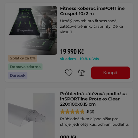
Fitness koberec inSPORTline
Crospet 10x2 m
Umělý povrch pro fitness saně,
zátěžové tréninky či sprinty. Délka
vlasu 1 …
19 990 Kč
Splátky za 0%
skladem – 10.8. u Vás
Doprava zdarma
Koupit
Dáreček
Průhledná zátěžová podložka
inSPORTline Proteko Clear
220x100x0,15 cm
5
(3)
Průhledná tlumící podložka pro
stroje, jednolitý kus, ochrání podlahu,
…