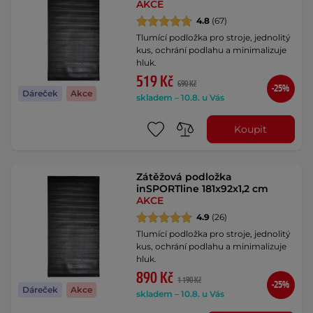
AKCE
4.8
(67)
Tlumící podložka pro stroje, jednolitý
kus, ochrání podlahu a minimalizuje
hluk.
519 Kč
690 Kč
-25%
Dáreček
Akce
skladem – 10.8. u Vás
Koupit
Zátěžová podložka
inSPORTline 181x92x1,2 cm
AKCE
4.9
(26)
Tlumící podložka pro stroje, jednolitý
kus, ochrání podlahu a minimalizuje
hluk.
890 Kč
1 190 Kč
-25%
Dáreček
Akce
skladem – 10.8. u Vás