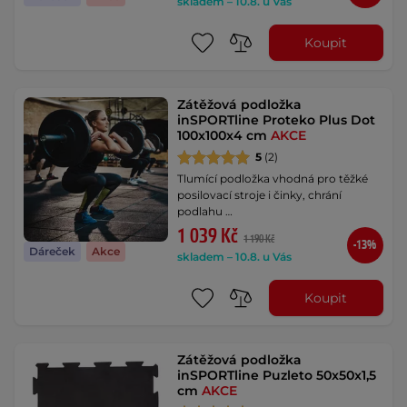
skladem – 10.8. u Vás
Koupit
Zátěžová podložka
inSPORTline Proteko Plus Dot
100x100x4 cm
AKCE
5
(2)
Tlumící podložka vhodná pro těžké
posilovací stroje i činky, chrání
podlahu …
1 039 Kč
1 190 Kč
-13%
Dáreček
Akce
skladem – 10.8. u Vás
Koupit
Zátěžová podložka
inSPORTline Puzleto 50x50x1,5
cm
AKCE