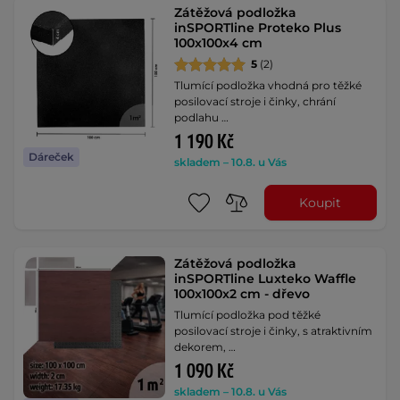
Zátěžová podložka
inSPORTline Proteko Plus
100x100x4 cm
5
(2)
Tlumící podložka vhodná pro těžké
posilovací stroje i činky, chrání
podlahu …
1 190 Kč
Dáreček
skladem – 10.8. u Vás
Koupit
Zátěžová podložka
inSPORTline Luxteko Waffle
100x100x2 cm - dřevo
Tlumící podložka pod těžké
posilovací stroje i činky, s atraktivním
dekorem, …
1 090 Kč
skladem – 10.8. u Vás