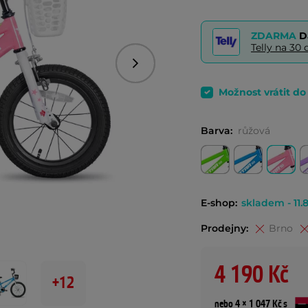
ZDARMA
D
Telly na 3
Následující
Možnost vrátit d
Barva:
růžová
E-shop:
skladem - 11.8
Prodejny:
Brno
4 190 Kč
+12
nebo 4 × 1 047 Kč s