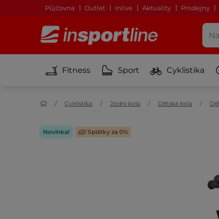
Půjčovna
Outlet
Inlive
Aktuality
Prodejny
Fitness
Sport
Cyklistika
Cyklistika
Jízdní kola
Dětská kola
Dět
Novinka!
Splátky za 0%