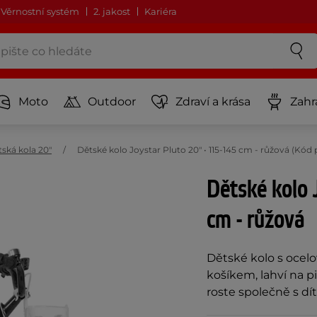
Věrnostní systém
2. jakost
Kariéra
Moto
Outdoor
Zdraví a krása
Zahr
ská kola 20"
Dětské kolo Joystar Pluto 20" • 115-145 cm - růžová (Kó
Dětské kolo 
cm - růžová
Dětské kolo s ocelo
košíkem, lahví na p
roste společně s d