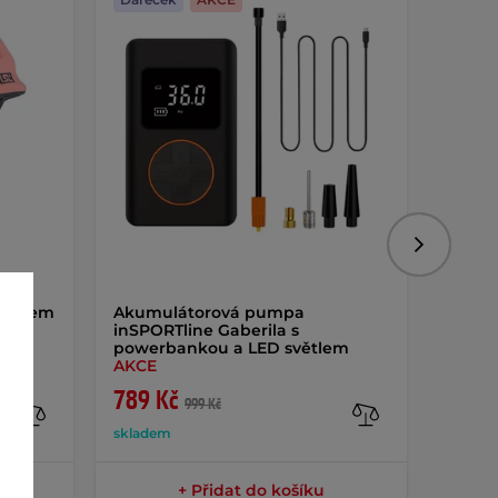
Následujíc
světlem
Akumulátorová pumpa
Zámek 
inSPORTline Gaberila s
powerbankou a LED světlem
AKCE
789 Kč
199 
999 Kč
skladem
sklade
+ Přidat do košíku