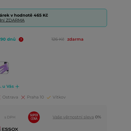
árek v hodnotě
465 Kč
0 dní ZDARMA
o 90 dnů
126 Kč
zdarma
. u Vás
Ostrava
Praha 10
Vítkov
SUPER
Vaše věrnostní sleva
0%
s DPH
CENA