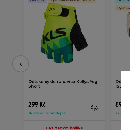
Výměna
Předchozí
Dětské cyklo rukavice Kellys Yogi
Dětská
Short
ISL Lu
299 Kč
890 K
skladem na prodejně
sklade
+ Přidat do košíku