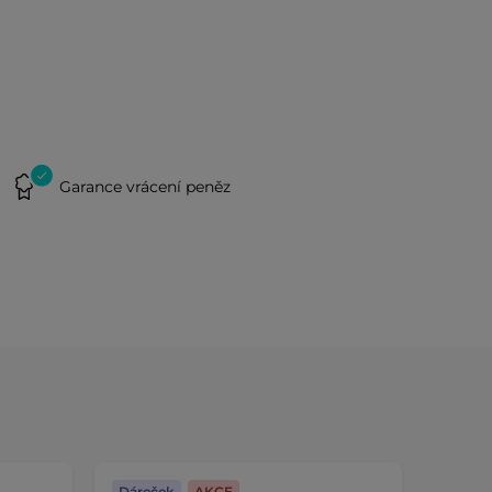
Garance vrácení peněz
Dáreček
AKCE
Dáreč