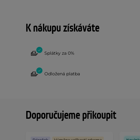
K nákupu získáváte
Splátky za 0%
Odložená platba
Doporučujeme přikoupit
Dáreček
Výměna velikosti zdarma
Novink