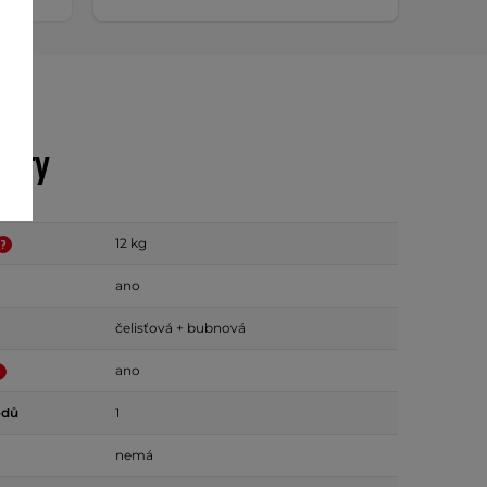
etry
12 kg
ano
čelisťová + bubnová
ano
odů
1
nemá