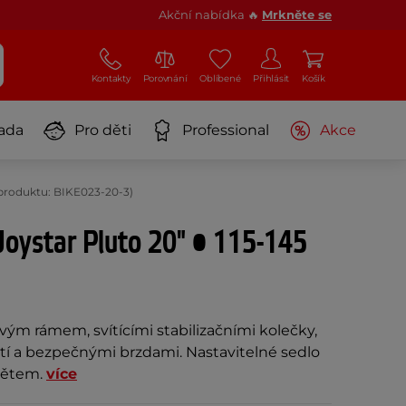
Akční nabídka 🔥
Mrkněte se
Kontakty
Porovnání
Oblíbené
Přihlásit
Košík
ada
Pro děti
Professional
Akce
d produktu: BIKE023-20-3)
Joystar Pluto 20" • 115-145
vým rámem, svítícími stabilizačními kolečky,
ití a bezpečnými brzdami. Nastavitelné sedlo
ítětem.
více