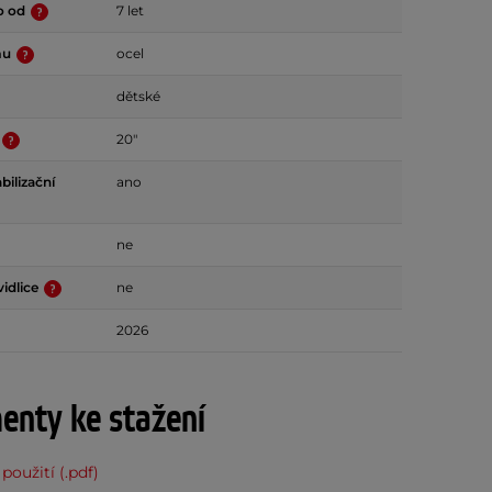
o od
7 let
mu
ocel
dětské
20"
bilizační
ano
ne
idlice
ne
2026
nty ke stažení
použití (.pdf)