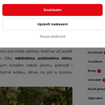
Souhlasím
Upravit nastavení
Param
Pouze nezbytné
ou pro malé cyklisty, kteří se učí jezdit
Hmotnost
ch. Díky
odolnému ocelovému rámu
,
S košíkem
 brzdám nabízí jistotu, pohodlí i
Brzdy
četně košíku, láhve na pití a zvonku
Volnoběh
Počet přev
Odpružení