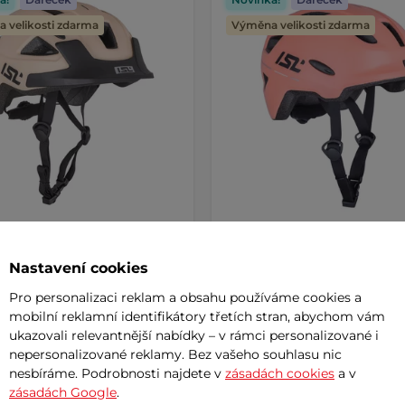
 velikosti zdarma
Výměna velikosti zdarma
 cyklo přilba s LED světlem
Dětská cyklo přilba s LED 
Nastavení cookies
miro
ISL Lumitto
Pro personalizaci reklam a obsahu používáme cookies a
mobilní reklamní identifikátory třetích stran, abychom vám
č
849 Kč
ukazovali relevantnější nabídky – v rámci personalizované i
m
skladem
nepersonalizované reklamy. Bez vašeho souhlasu nic
nesbíráme. Podrobnosti najdete v
zásadách cookies
a v
zásadách Google
.
+ Přidat do košíku
+ Přidat do košíku