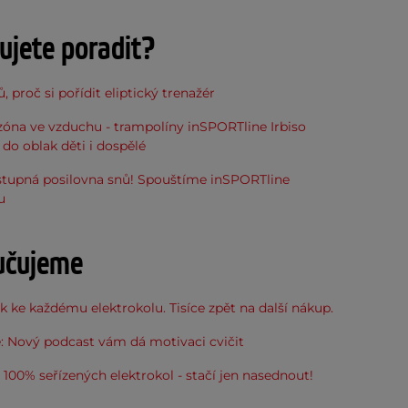
ujete poradit?
, proč si pořídit eliptický trenažér
óna ve vzduchu - trampolíny inSPORTline Irbiso
do oblak děti i dospělé
stupná posilovna snů! Spouštíme inSPORTline
u
učujeme
 ke každému elektrokolu. Tisíce zpět na další nákup.
: Nový podcast vám dá motivaci cvičit
100% seřízených elektrokol - stačí jen nasednout!