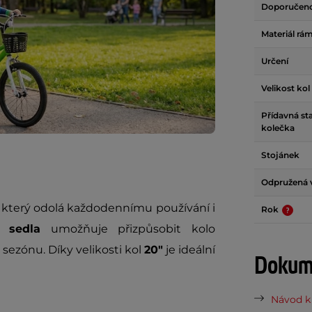
Doporučen
Materiál rá
Určení
Velikost kol
Přídavná sta
kolečka
Stojánek
Odpružená v
, který odolá každodennímu používání i
Rok
a sedla
umožňuje přizpůsobit kolo
 sezónu. Díky velikosti kol
20"
je ideální
Dokume
Návod k 