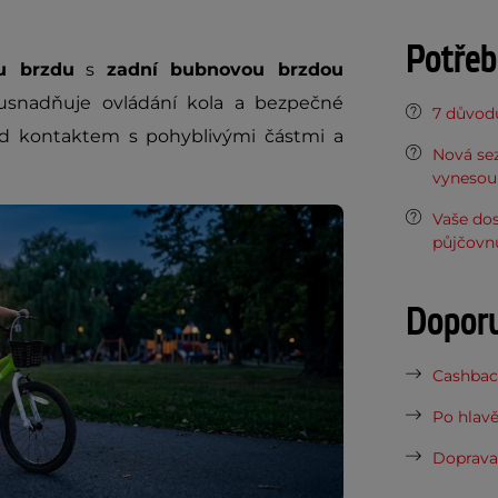
Potřeb
ou brzdu
s
zadní bubnovou brzdou
usnadňuje ovládání kola a bezpečné
7 důvodů
d kontaktem s pohyblivými částmi a
Nová sez
vynesou 
Vaše do
půjčovn
Dopor
Cashback
Po hlavě
Doprava 