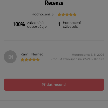
Recenze
Hodnocení: 5
zákazníků
hodnocení
100%
1
doporučuje
uživatelů
Kamil Němec
Hodnoceno: 6. 8. 2026
KN
Produkt zakoupen na inSPORTline.cz
Přidat recenzi