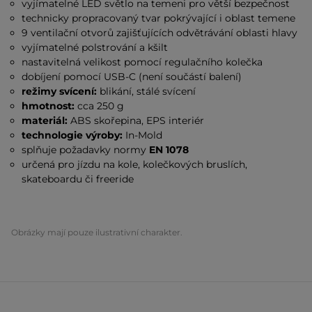
vyjímatelné LED světlo na temeni pro větší bezpečnost
technicky propracovaný tvar pokrývající i oblast temene
9 ventilační otvorů zajišťujících odvětrávání oblasti hlavy
vyjímatelné polstrování a kšilt
nastavitelná velikost pomocí regulačního kolečka
dobíjení pomocí USB-C (není součástí balení)
režimy svícení:
blikání, stálé svícení
hmotnost:
cca 250 g
materiál:
ABS skořepina, EPS interiér
technologie výroby:
In-Mold
splňuje požadavky normy
EN 1078
určená pro jízdu na kole, kolečkových bruslích,
skateboardu či freeride
Obrázky mají pouze ilustrativní charakter.