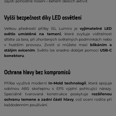
zajistí pohodlné nošení i během delších aktivit.
Vyšší bezpečnost díky LED osvětlení
Velkou předností přilby ISL Lumiro je
vyjímatelné LED
světlo umístěné na temeni
, které zvyšuje viditelnost
dítěte za šera, při zhoršených světelných podmínkách nebo
v hustším provozu. Zvolit si můžete mezi
blikáním a
stálým svícením
. Světlo lze snadno dobíjet pomocí
USB-C
konektoru
.
Ochrana hlavy bez kompromisů
Přilba využívá moderní
In-Mold technologii
, která spojuje
odolnou ABS skořepinu s EPS výplní pohlcující nárazy.
Speciálně tvarovaná konstrukce poskytuje
rozšířenou
ochranu temene a zadní části hlavy
, což ocení rodiče při
každodenním používání.