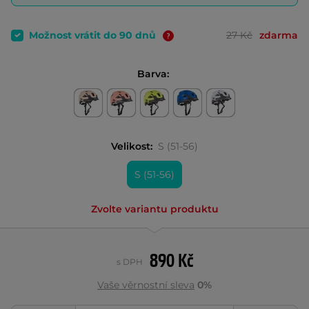
Možnost vrátit do 90 dnů
27 Kč
zdarma
Barva:
Velikost:
S (51-56)
S (51-56)
Zvolte variantu produktu
890 Kč
s DPH
Vaše věrnostní sleva
0%