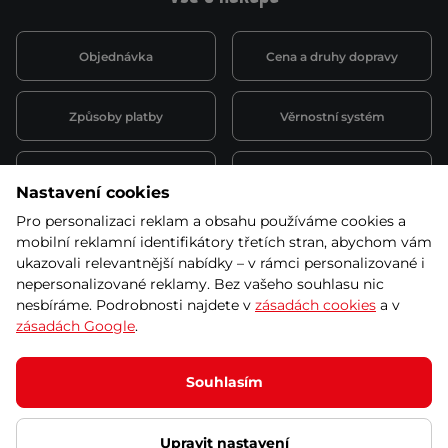
Objednávka
Cena a druhy dopravy
Způsoby platby
Věrnostní systém
Montáž a servis
Reklamace a záruka
Nastavení cookies
Pro personalizaci reklam a obsahu používáme cookies a
Půjčovna
Kariéra
mobilní reklamní identifikátory třetích stran, abychom vám
obchodní podmínky
ukazovali relevantnější nabídky – v rámci personalizované i
nepersonalizované reklamy. Bez vašeho souhlasu nic
nesbíráme. Podrobnosti najdete v
zásadách cookies
a v
zásadách Google
.
© 2026 SEVEN SPORT s.r.o Všechna práva vyhrazena
Podle zákona o evidenci tržeb je prodávající povinen vystavit
Souhlasím
kupujícímu účtenku.
Zároveň je povinen zaevidovat přijatou tržbu u správce daně online; v
případě technického výpadku pak nejpozději do 48 hodin.
Upravit nastavení