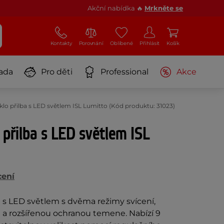
Akční nabídka 🔥
Mrkněte se
Kontakty
Porovnání
Oblíbené
Přihlásit
Košík
ada
Pro děti
Professional
Akce
klo přilba s LED světlem ISL Lumitto (Kód produktu: 31023)
 přilba s LED světlem ISL
cení
 s LED světlem s dvěma režimy svícení,
d a rozšířenou ochranou temene. Nabízí 9