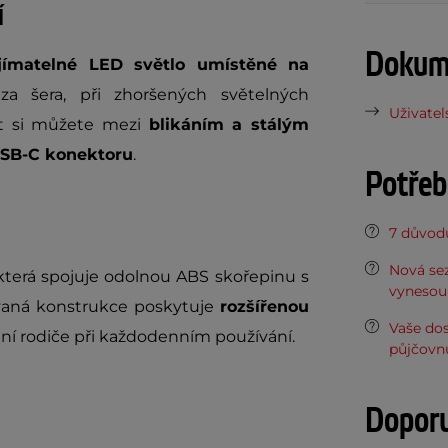
í
Dokume
jímatelné LED světlo umístěné na
 za šera, při zhoršených světelných
Uživatel
it si můžete mezi
blikáním a stálým
SB-C konektoru
.
Potřeb
7 důvodů
Nová sez
 která spojuje odolnou ABS skořepinu s
vynesou 
rovaná konstrukce poskytuje
rozšířenou
Vaše do
ení rodiče při každodenním používání.
půjčovn
Dopor