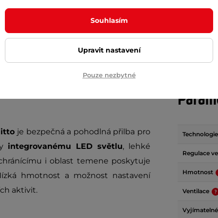
Souhlasím
+ Přidat do košíku
+ Přidat do košíku
Upravit nastavení
Pouze nezbytné
Param
itto
je bezpečná a pohodlná přilba pro
Technologie
ky
integrovanému LED světlu
, lehké
Regulace vel
hránícímu i oblast temene poskytuje
Hmotnost
 Nízká hmotnost a možnost nastavení
ch aktivit.
Ventilace
Vyjímatelné