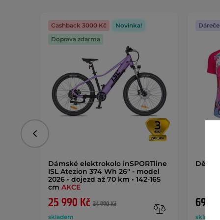
Cashback 3000 Kč
Novinka!
Dáreče
Doprava zdarma
Předchozí
Dámské elektrokolo inSPORTline
Dětský
ISL Atezion 374 Wh 26" - model
2026 • dojezd až 70 km • 142-165
cm
AKCE
25 990 Kč
699 K
34 990 Kč
skladem
sklade