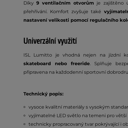
Díky
9 ventilačním otvorům
je zajištěno
přehřívání. Komfort zvyšuje také
vyjímatel
nastavení velikosti pomocí regulačního ko
Univerzální využití
ISL Lumitto je vhodná nejen na jízdní ko
skateboard nebo freeride
. Splňuje bez
připravena na každodenní sportovní dobrodruž
Technický popis:
vysoce kvalitní materiály s vysokým stand
vyjímatelné LED světlo na temeni pro větš
technicky propracovaný tvar pokrývající i 