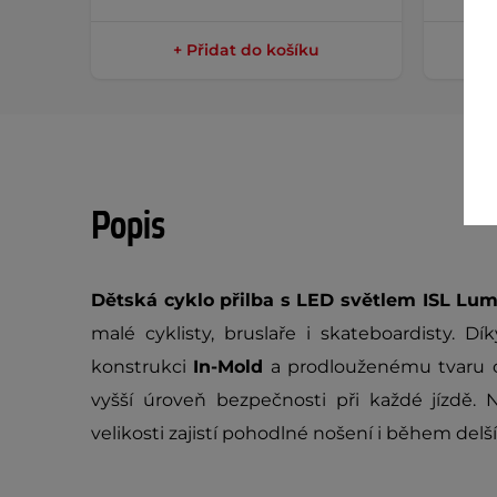
+ Přidat do košíku
Popis
Dětská cyklo přilba s LED světlem ISL
Lum
malé cyklisty, bruslaře i skateboardisty. Dí
konstrukci
In-Mold
a prodlouženému tvaru c
vyšší úroveň bezpečnosti při každé jízdě.
velikosti zajistí pohodlné nošení i během delší