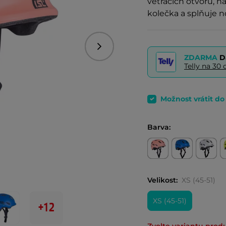
větracích otvorů, n
kolečka a splňuje 
Následující
ZDARMA
D
Telly na 3
Možnost vrátit d
Barva:
Velikost:
XS (45-51)
XS (45-51)
+12