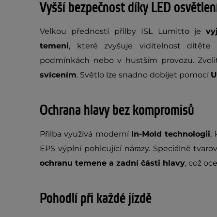
Vyšší bezpečnost díky LED osvětlen
Velkou předností přilby ISL Lumitto je
vy
temeni
, které zvyšuje viditelnost dítěte
podmínkách nebo v hustším provozu. Zvol
svícením
. Světlo lze snadno dobíjet pomocí
U
Ochrana hlavy bez kompromisů
Přilba využívá moderní
In-Mold technologii
,
EPS výplní pohlcující nárazy. Speciálně tva
ochranu temene a zadní části hlavy
, což oc
Pohodlí při každé jízdě