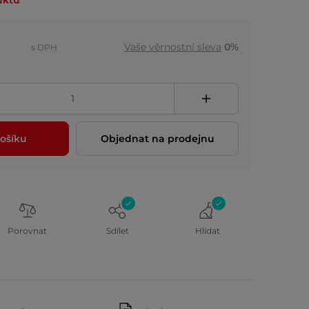
uktu
Vaše věrnostní sleva
0%
s DPH
ošíku
Objednat na prodejnu
Porovnat
Sdílet
Hlídat