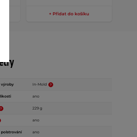
+ Přidat do košíku
etry
 výroby
In-Mold
ikosti
ano
229 g
ano
 polstrování
ano