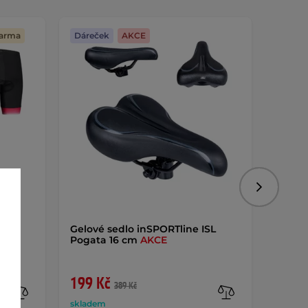
darma
Dáreček
AKCE
Dáreč
Následujíc
e
Gelové sedlo inSPORTline ISL
Dětské
Pogata 16 cm
AKCE
199 Kč
199 
389 Kč
skladem
sklade