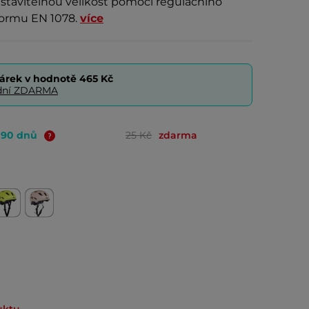
astavitelnou velikost pomocí regulačního
normu EN 1078.
více
árek v hodnotě
465 Kč
0 dní ZDARMA
o 90 dnů
25 Kč
zdarma