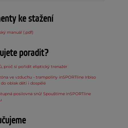
nty ke stažení
ský manuál (.pdf)
ujete poradit?
, proč si pořídit eliptický trenažér
óna ve vzduchu - trampolíny inSPORTline Irbiso
do oblak děti i dospělé
stupná posilovna snů! Spouštíme inSPORTline
u
učujeme