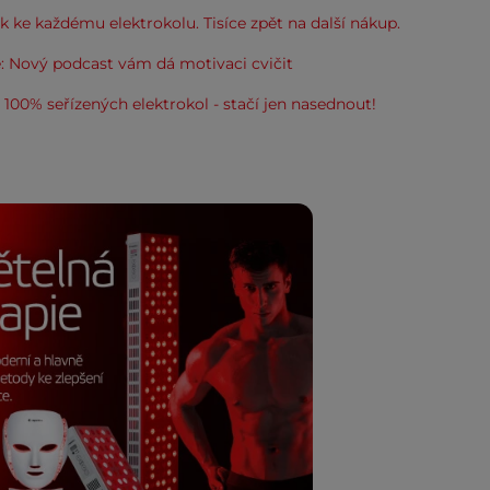
 ke každému elektrokolu. Tisíce zpět na další nákup.
: Nový podcast vám dá motivaci cvičit
100% seřízených elektrokol - stačí jen nasednout!