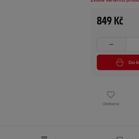
Zvolte variantu prod
849 Kč
Do k
Oblíbené