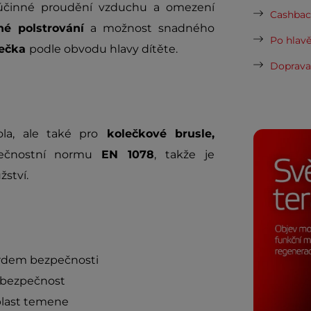
 účinné proudění vzduchu a omezení
Cashback
né polstrování
a možnost snadného
Po hlavě
lečka
podle obvodu hlavy dítěte.
Doprava 
la, ale také pro
kolečkové brusle,
pečnostní normu
EN 1078
, takže je
ství.
ardem bezpečnosti
í bezpečnost
oblast temene