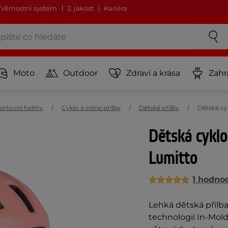
Věrnostní systém
2. jakost
Kariéra
Moto
Outdoor
Zdraví a krása
Zahr
ortovní helmy
Cyklo a inline přilby
Dětské přilby
Dětská cy
Dětská cyklo
Lumitto
1 hodno
Lehká dětská přilba
technologií In-Mol