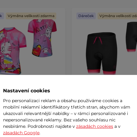
k
Výměna velikosti zdarma
Dáreček
Výměna velikosti z
Nastavení cookies
Pro personalizaci reklam a obsahu používáme cookies a
 cyklo dres Etape Rio
Dětské cyklo kalhoty Etap
Junior 2.0
mobilní reklamní identifikátory třetích stran, abychom vám
ukazovali relevantnější nabídky – v rámci personalizované i
nepersonalizované reklamy. Bez vašeho souhlasu nic
č
599 Kč
nesbíráme. Podrobnosti najdete v
zásadách cookies
a v
zásadách Google
.
m
skladem