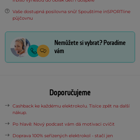
Irbiso vynesou do oblak děti i dospělé
Vaše dostupná posilovna snů! Spouštíme inSPORTline
půjčovnu
Nemůžete si vybrat? Poradíme
vám
Doporučujeme
Cashback ke každému elektrokolu. Tisíce zpět na další
nákup.
Po hlavě: Nový podcast vám dá motivaci cvičit
Doprava 100% seřízených elektrokol - stačí jen