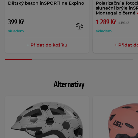
Dětský batoh inSPORTline Expino
Polarizační a foto
sluneční brýle inS
Montegallo černé
399 Kč
1 289 Kč
1 490 Kč
skladem
skladem
+ Přidat do košíku
+ Přidat d
Alternativy