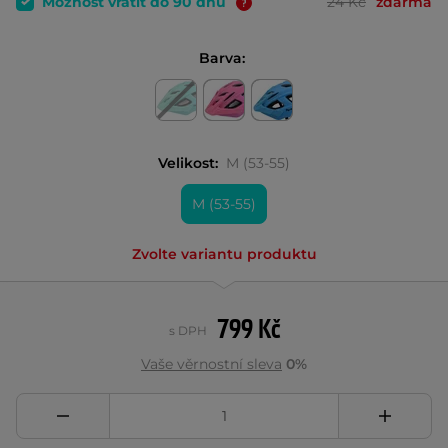
Možnost vrátit do 90 dnů
24 Kč
zdarma
Barva:
Velikost:
M (53-55)
M (53-55)
Zvolte variantu produktu
799 Kč
s DPH
Vaše věrnostní sleva
0%