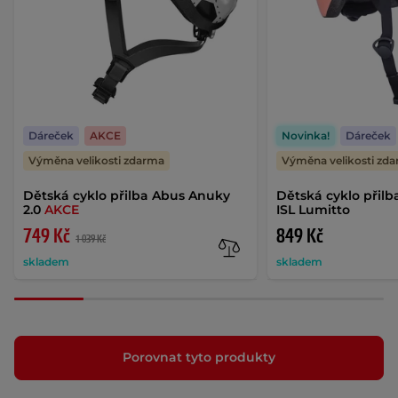
Dáreček
AKCE
Novinka!
Dáreček
Výměna velikosti zdarma
Výměna velikosti zd
Dětská cyklo přilba Abus Anuky
Dětská cyklo přilb
2.0
AKCE
ISL Lumitto
749 Kč
849 Kč
1 039 Kč
skladem
skladem
Porovnat tyto produkty