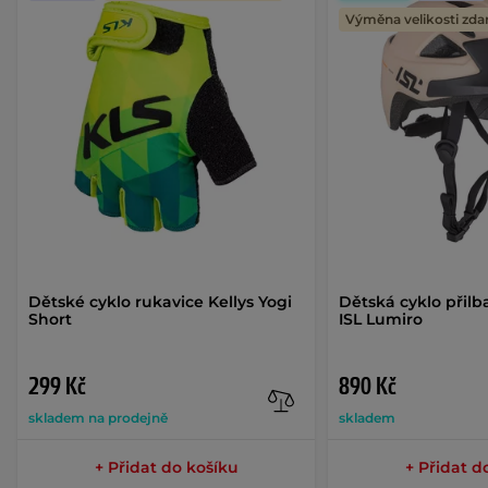
Výměna velikosti zd
Dětské cyklo rukavice Kellys Yogi
Dětská cyklo přilb
Short
ISL Lumiro
299 Kč
890 Kč
skladem na prodejně
skladem
+ Přidat do košíku
+ Přidat d