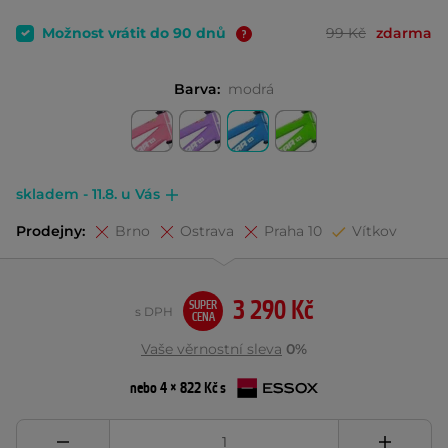
Možnost vrátit do 90 dnů
99 Kč
zdarma
Barva:
modrá
skladem - 11.8. u Vás
Prodejny:
Brno
Ostrava
Praha 10
Vítkov
3 290 Kč
SUPER
s DPH
CENA
Vaše věrnostní sleva
0%
nebo 4 × 822 Kč s