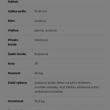
řídítek
Výška sedla
51-61 cm
Rám
ocelový
Vidlice
pevná, ocelová
Přední
čelisťová
brzda
Zadní brzda
bubnová
Kola
16"
Nosnost
60 kg
Další výbava
plastový košík, láhev na pití s držákem,
zvonek, odrazky, kryt řetězu, přídavná svítící
stabilizační kolečka
Hmotnost
10,5 kg