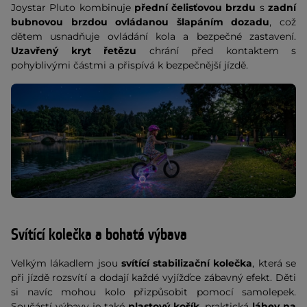
Joystar Pluto kombinuje
přední čelisťovou brzdu
s
zadní
bubnovou brzdou ovládanou šlapáním dozadu
, což
dětem usnadňuje ovládání kola a bezpečné zastavení.
Uzavřený kryt řetězu
chrání před kontaktem s
pohyblivými částmi a přispívá k bezpečnější jízdě.
Svítící kolečka a bohatá výbava
Velkým lákadlem jsou
svítící stabilizační kolečka
, která se
při jízdě rozsvítí a dodají každé vyjížďce zábavný efekt. Děti
si navíc mohou kolo přizpůsobit pomocí samolepek.
Součástí výbavy je také
plastový košík
, praktická
láhev na