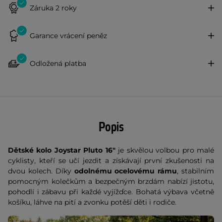
Záruka 2 roky
Garance vrácení peněz
Odložená platba
Popis
Dětské kolo Joystar Pluto 16"
je skvělou volbou pro malé
cyklisty, kteří se učí jezdit a získávají první zkušenosti na
dvou kolech. Díky
odolnému ocelovému rámu
, stabilním
pomocným kolečkům a bezpečným brzdám nabízí jistotu,
pohodlí i zábavu při každé vyjížďce. Bohatá výbava včetně
košíku, láhve na pití a zvonku potěší děti i rodiče.