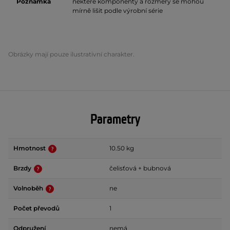
Poznámka
některé komponenty a rozměry se mohou
mírně lišit podle výrobní série
Obrázky mají pouze ilustrativní charakter.
Parametry
Hmotnost
10.50 kg
Brzdy
čelisťová + bubnová
Volnoběh
ne
Počet převodů
1
Odpružení
nemá