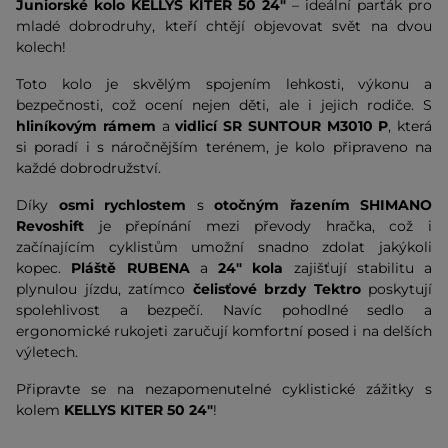
Juniorské kolo KELLYS KITER 50 24"
– ideální parťák pro
mladé dobrodruhy, kteří chtějí objevovat svět na dvou
kolech!
Toto kolo je skvělým spojením lehkosti, výkonu a
bezpečnosti, což ocení nejen děti, ale i jejich rodiče. S
hliníkovým rámem
a
vidlicí SR SUNTOUR M3010 P
, která
si poradí i s náročnějším terénem, je kolo připraveno na
každé dobrodružství.
Díky
osmi rychlostem
s
otočným řazením SHIMANO
Revoshift
je přepínání mezi převody hračka, což i
začínajícím cyklistům umožní snadno zdolat jakýkoli
kopec.
Pláště RUBENA
a
24" kola
zajišťují stabilitu a
plynulou jízdu, zatímco
čelisťové brzdy Tektro
poskytují
spolehlivost a bezpečí. Navíc pohodlné sedlo a
ergonomické rukojeti zaručují komfortní posed i na delších
výletech.
Připravte se na nezapomenutelné cyklistické zážitky s
kolem
KELLYS KITER 50 24"
!