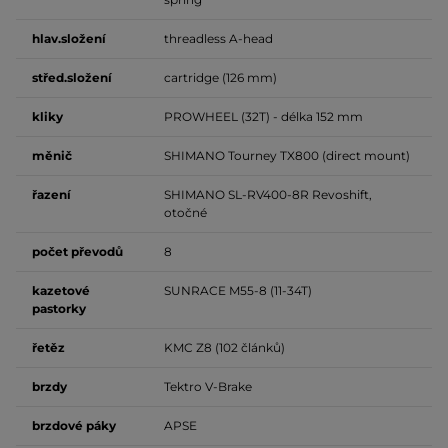
hlav.složení
threadless A-head
střed.složení
cartridge (126 mm)
kliky
PROWHEEL (32T) - délka 152 mm
měnič
SHIMANO Tourney TX800 (direct mount)
řazení
SHIMANO SL-RV400-8R Revoshift,
otočné
počet
převodů
8
kazetové
SUNRACE M55-8 (11-34T)
pastorky
řetěz
KMC Z8 (102 článků)
brzdy
Tektro V-Brake
brzdové
páky
APSE