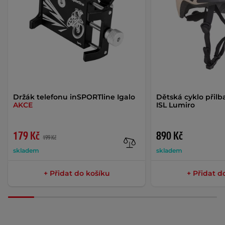
Držák telefonu inSPORTline Igalo
Dětská cyklo přilb
AKCE
ISL Lumiro
179 Kč
890 Kč
199 Kč
skladem
skladem
+ Přidat do košíku
+ Přidat d