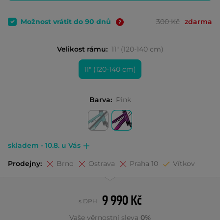
Možnost vrátit do 90 dnů
300 Kč
zdarma
Velikost rámu:
11" (120-140 cm)
11" (120-140 cm)
Barva:
Pink
skladem - 10.8. u Vás
Prodejny:
Brno
Ostrava
Praha 10
Vítkov
9 990 Kč
s DPH
Vaše věrnostní sleva
0%