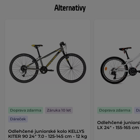
Alternativy
Doprava zdarma
Záruka 10 let
Doprava zdarma
D
Dáreček
Odlehčené juniors
LX 24" • 155-165 cm
Odlehčené juniorské kolo KELLYS
KITER 90 24" 7.0 • 125-145 cm • 12 kg