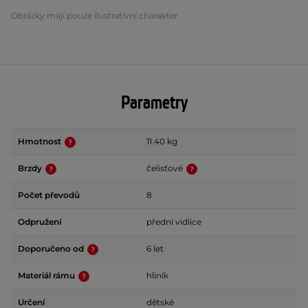
Obrázky mají pouze ilustrativní charakter.
Parametry
Hmotnost
11.40 kg
Brzdy
čelisťové
Počet převodů
8
Odpružení
přední vidlice
Doporučeno od
6 let
Materiál rámu
hliník
Určení
dětské