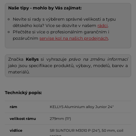
Naše tipy - mohlo by Vás zajímat:
Nevíte si rady s výběrem správné velikosti a typu
dětského kola? Více se dozvíte v našem
rádci
.
Přečtěte si více o profesionálním garančním i
pozáručním
servise kol na našich prodejnách
.
Značka
Kellys
si vyhrazuje
právo na změnu informací
jako jsou specifikace produktů, výbavy, modelů, barev a
materiálů.
Technický popis:
rám
KELLYS Aluminium alloy Junior 24"
velikost
rámu
279mm (11")
vidlice
SR SUNTOUR M3010 P (24"), 50 mm, coil
spring