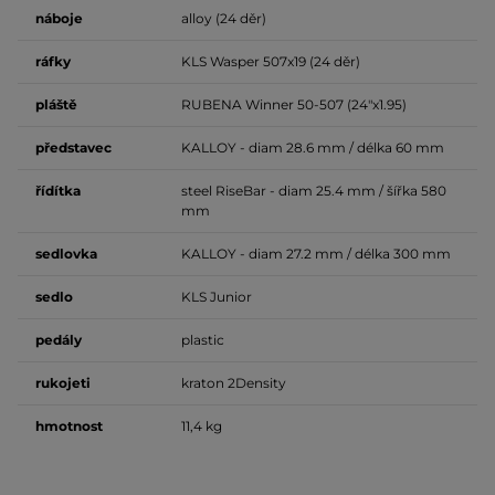
náboje
alloy (24 děr)
ráfky
KLS Wasper 507x19 (24 děr)
pláště
RUBENA Winner 50-507 (24"x1.95)
představec
KALLOY - diam 28.6 mm / délka 60 mm
řídítka
steel RiseBar - diam 25.4 mm / šířka 580
mm
sedlovka
KALLOY - diam 27.2 mm / délka 300 mm
sedlo
KLS Junior
pedály
plastic
rukojeti
kraton 2Density
hmotnost
11,4 kg