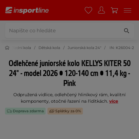
ika
Jízdní kola
Dětská kola
Juniorská kola 24"
IN: K26004-2
Odlehčené juniorské kolo KELLYS KITER 50
24" - model 2026 • 120-140 cm • 11,4 kg -
Pink
Odpružená vidlice, odlehčený hliníkový rám, kvalitní
komponenty, otočné řazení na řídítkách.
více
Doprava zdarma
Splátky za 0%