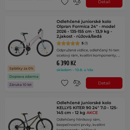
Detail
Odlehčené juniorské kolo
Olpran Formica 24" - model
2026 • 135-155 cm • 13,9 kg -
2.jakost - růžová/šedá
5
(1)
Odpružená vidlice, odlehčený hi-ten
ocelový rám, kvalitní komponenty, …
6 390 Kč
Splátky za 0%
skladem – 10.8. u Vás
Doprava zdarma
Detail
Záruka 10 let
Odlehčené juniorské kolo
KELLYS KITER 90 24" 7.0 • 125-
145 cm • 12 kg
AKCE
Odlehčený hliníkový rám,
bezpečnostní prvky, kvalitní
komponenty, páčkové …