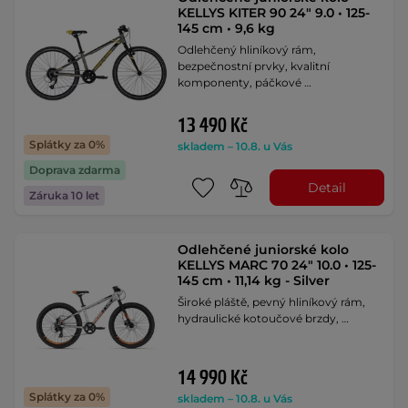
KELLYS KITER 90 24" 9.0 • 125-
145 cm • 9,6 kg
Odlehčený hliníkový rám,
bezpečnostní prvky, kvalitní
komponenty, páčkové …
13 490 Kč
Splátky za 0%
skladem – 10.8. u Vás
Doprava zdarma
Detail
Záruka 10 let
Odlehčené juniorské kolo
KELLYS MARC 70 24" 10.0 • 125-
145 cm • 11,14 kg - Silver
Široké pláště, pevný hliníkový rám,
hydraulické kotoučové brzdy, …
14 990 Kč
Splátky za 0%
skladem – 10.8. u Vás