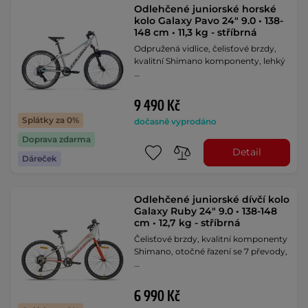
Odlehčené juniorské horské
kolo Galaxy Pavo 24" 9.0 • 138-
148 cm • 11,3 kg - stříbrná
Odpružená vidlice, čelisťové brzdy,
kvalitní Shimano komponenty, lehký
…
9 490 Kč
Splátky za 0%
dočasně vyprodáno
Doprava zdarma
Detail
Dáreček
Odlehčené juniorské dívčí kolo
Galaxy Ruby 24" 9.0 • 138-148
cm • 12,7 kg - stříbrná
Čelisťové brzdy, kvalitní komponenty
Shimano, otočné řazení se 7 převody,
…
6 990 Kč