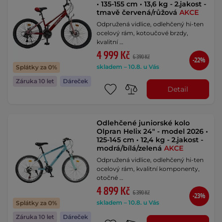
• 135-155 cm • 13,6 kg - 2.jakost -
tmavě červená/růžová
AKCE
Odpružená vidlice, odlehčený hi-ten
ocelový rám, kotoučové brzdy,
kvalitní …
4 999 Kč
6 390 Kč
-22%
skladem – 10.8. u Vás
Splátky za 0%
Záruka 10 let
Dáreček
Detail
Odlehčené juniorské kolo
Olpran Helix 24" - model 2026 •
125-145 cm • 12,4 kg - 2.jakost -
modrá/bílá/zelená
AKCE
Odpružená vidlice, odlehčený hi-ten
ocelový rám, kvalitní komponenty,
otočné …
4 899 Kč
6 390 Kč
-23%
skladem – 10.8. u Vás
Splátky za 0%
Záruka 10 let
Dáreček