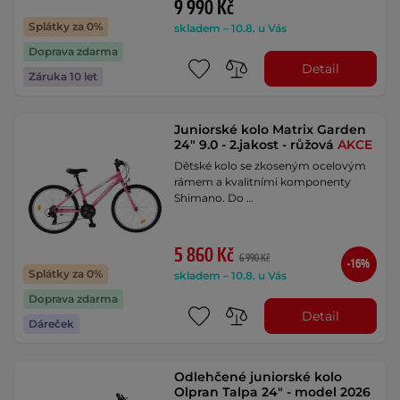
9 990 Kč
Splátky za 0%
skladem – 10.8. u Vás
Doprava zdarma
Detail
Záruka 10 let
Juniorské kolo Matrix Garden
24" 9.0 - 2.jakost - růžová
AKCE
Dětské kolo se zkoseným ocelovým
rámem a kvalitními komponenty
Shimano. Do …
5 860 Kč
6 990 Kč
-16%
Splátky za 0%
skladem – 10.8. u Vás
Doprava zdarma
Detail
Dáreček
Odlehčené juniorské kolo
Olpran Talpa 24" - model 2026