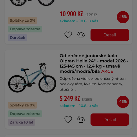
10 900 Kč
12 990 Kč
-16%
Splátky za 0%
skladem – 10.8. u Vás
Doprava zdarma
Detail
Dáreček
Odlehčené juniorské kolo
Olpran Helix 24" - model 2026 •
125-145 cm • 12,4 kg - tmavě
modrá/modrá/bílá
AKCE
Odpružená vidlice, odlehčený hi-ten
ocelový rám, kvalitní komponenty,
otočné …
5 249 Kč
6 390 Kč
-18%
Splátky za 0%
skladem – 10.8. u Vás
Doprava zdarma
Detail
Záruka 10 let