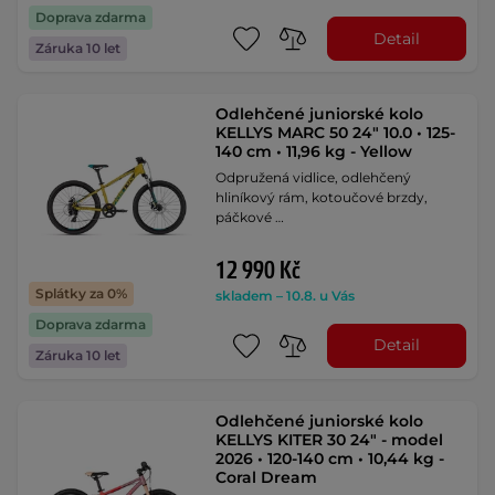
Doprava zdarma
Detail
Záruka 10 let
Odlehčené juniorské kolo
KELLYS MARC 50 24" 10.0 • 125-
140 cm • 11,96 kg - Yellow
Odpružená vidlice, odlehčený
hliníkový rám, kotoučové brzdy,
páčkové …
12 990 Kč
Splátky za 0%
skladem – 10.8. u Vás
Doprava zdarma
Detail
Záruka 10 let
Odlehčené juniorské kolo
KELLYS KITER 30 24" - model
2026 • 120-140 cm • 10,44 kg -
Coral Dream