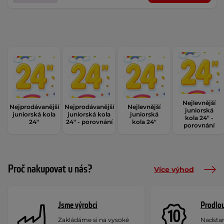
Nejlevnější
Nejprodávanější
Nejprodávanější
Nejlevnější
juniorská
juniorská kola
juniorská kola
juniorská
kola 24" -
24"
24" - porovnání
kola 24"
porovnání
Proč nakupovat u nás?
Více výhod
Jsme výrobci
Prodlou
Zakládáme si na vysoké
Nadstan