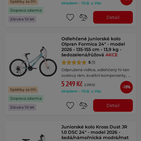
Splátky za 0%
skladem – 10.8. u Vás
Doprava zdarma
Detail
Záruka 10 let
Odlehčené juniorské kolo
Olpran Formica 24" - model
2026 • 135-155 cm • 13,9 kg -
šedozelená/růžová
AKCE
5
(1)
Odpružená vidlice, odlehčený hi-ten
ocelový rám, kvalitní komponenty, …
5 249 Kč
6 390 Kč
-18%
Splátky za 0%
skladem – 10.8. u Vás
Doprava zdarma
Detail
Záruka 10 let
Juniorské kolo Kross Dust JR
1.0 DSC 24" - model 2026 -
šedá/námořnická modrá/mat