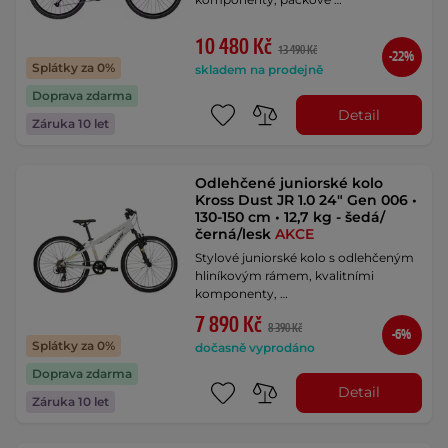
10 480 Kč
13 490 Kč
-22%
Splátky za 0%
skladem na prodejně
Doprava zdarma
Detail
Záruka 10 let
Odlehčené juniorské kolo
Kross Dust JR 1.0 24" Gen 006 •
130-150 cm • 12,7 kg - šedá/
černá/lesk
AKCE
Stylové juniorské kolo s odlehčeným
hliníkovým rámem, kvalitními
komponenty, …
7 890 Kč
8 390 Kč
-6%
Splátky za 0%
dočasně vyprodáno
Doprava zdarma
Detail
Záruka 10 let