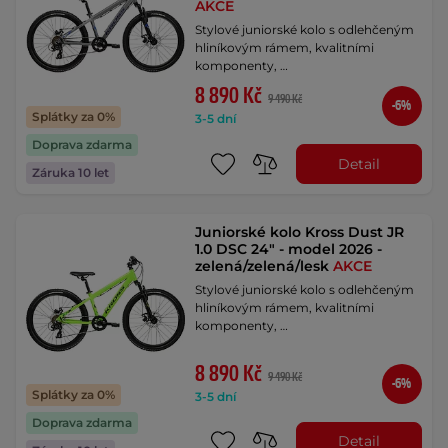
AKCE
Stylové juniorské kolo s odlehčeným
hliníkovým rámem, kvalitními
komponenty, …
8 890 Kč
9 490 Kč
-6%
Splátky za 0%
3-5 dní
Doprava zdarma
Detail
Záruka 10 let
Juniorské kolo Kross Dust JR
1.0 DSC 24" - model 2026 -
zelená/zelená/lesk
AKCE
Stylové juniorské kolo s odlehčeným
hliníkovým rámem, kvalitními
komponenty, …
8 890 Kč
9 490 Kč
-6%
Splátky za 0%
3-5 dní
Doprava zdarma
Detail