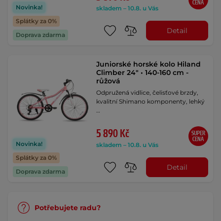
CENA
Novinka!
skladem – 10.8. u Vás
Splátky za 0%
Detail
Doprava zdarma
Juniorské horské kolo Hiland
Climber 24" • 140-160 cm -
růžová
Odpružená vidlice, čelisťové brzdy,
kvalitní Shimano komponenty, lehký
…
5 890 Kč
SUPER
CENA
Novinka!
skladem – 10.8. u Vás
Splátky za 0%
Detail
Doprava zdarma
Potřebujete radu?