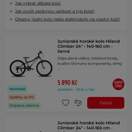
Jak vybrat dětské kolo
Jak zvolit správnou velikost a typ kola?
Otestuj jízdní kolo nebo elektrokolo na vlastní kůži!
Juniorské horské kolo Hiland
Climber 24" • 140-160 cm -
černá
Odpružená vidlice, čelisťové brzdy,
kvalitní Shimano komponenty, lehký
…
5 890 Kč
SUPER
CENA
Novinka!
skladem – 10.8. u Vás
Splátky za 0%
Detail
Doprava zdarma
Juniorské horské kolo Hiland
Climber 24" • 140-160 cm -