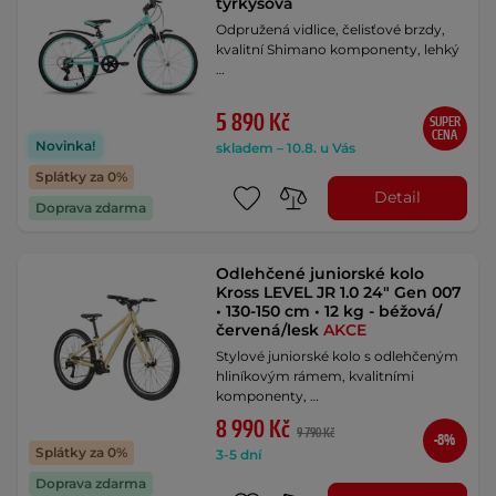
tyrkysová
Odpružená vidlice, čelisťové brzdy,
kvalitní Shimano komponenty, lehký
…
5 890 Kč
SUPER
CENA
Novinka!
skladem – 10.8. u Vás
Splátky za 0%
Detail
Doprava zdarma
Odlehčené juniorské kolo
Kross LEVEL JR 1.0 24" Gen 007
• 130-150 cm • 12 kg - béžová/
červená/lesk
AKCE
Stylové juniorské kolo s odlehčeným
hliníkovým rámem, kvalitními
komponenty, …
8 990 Kč
9 790 Kč
-8%
Splátky za 0%
3-5 dní
Doprava zdarma