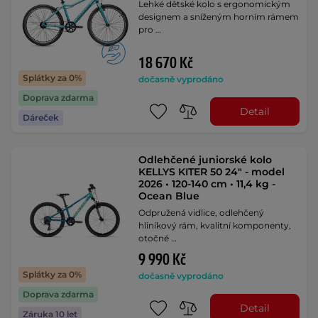
Lehké dětské kolo s ergonomickým
designem a sníženým horním rámem
pro …
18 670 Kč
Splátky za 0%
dočasně vyprodáno
Doprava zdarma
Detail
Dáreček
Odlehčené juniorské kolo
KELLYS KITER 50 24" - model
2026 • 120-140 cm • 11,4 kg -
Ocean Blue
Odpružená vidlice, odlehčený
hliníkový rám, kvalitní komponenty,
otočné …
9 990 Kč
Splátky za 0%
dočasně vyprodáno
Doprava zdarma
Detail
Záruka 10 let