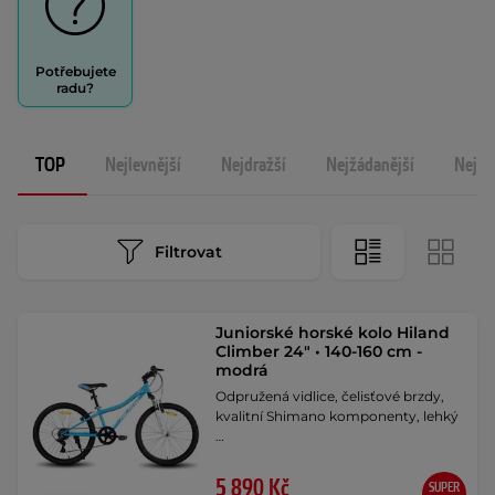
Potřebujete
radu?
TOP
Nejlevnější
Nejdražší
Nejžádanější
Nejno
Filtrovat
Juniorské horské kolo Hiland
Climber 24" • 140-160 cm -
modrá
Odpružená vidlice, čelisťové brzdy,
kvalitní Shimano komponenty, lehký
…
5 890 Kč
SUPER