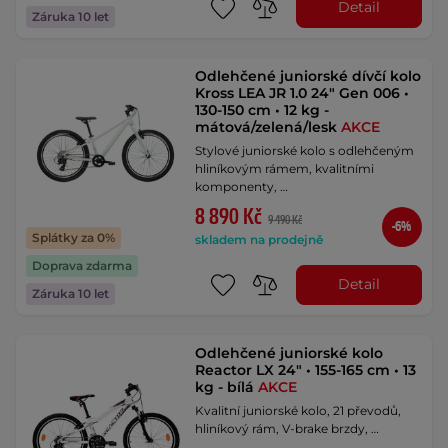
Detail
Záruka 10 let
Odlehčené juniorské dívčí kolo
Kross LEA JR 1.0 24" Gen 006 •
130-150 cm • 12 kg -
mátová/zelená/lesk
AKCE
Stylové juniorské kolo s odlehčeným
hliníkovým rámem, kvalitními
komponenty, …
8 890 Kč
9 490 Kč
-6%
Splátky za 0%
skladem na prodejně
Doprava zdarma
Detail
Záruka 10 let
Odlehčené juniorské kolo
Reactor LX 24" • 155-165 cm • 13
kg - bílá
AKCE
Kvalitní juniorské kolo, 21 převodů,
hliníkový rám, V-brake brzdy, …