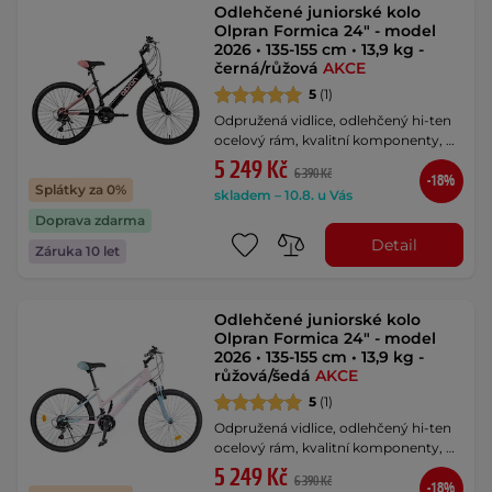
Odlehčené juniorské kolo
Olpran Formica 24" - model
2026 • 135-155 cm • 13,9 kg -
černá/růžová
AKCE
5
(1)
Odpružená vidlice, odlehčený hi-ten
ocelový rám, kvalitní komponenty, …
5 249 Kč
6 390 Kč
-18%
Splátky za 0%
skladem – 10.8. u Vás
Doprava zdarma
Detail
Záruka 10 let
Odlehčené juniorské kolo
Olpran Formica 24" - model
2026 • 135-155 cm • 13,9 kg -
růžová/šedá
AKCE
5
(1)
Odpružená vidlice, odlehčený hi-ten
ocelový rám, kvalitní komponenty, …
5 249 Kč
6 390 Kč
-18%