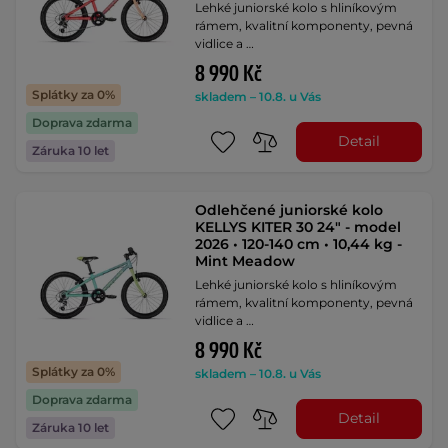
Lehké juniorské kolo s hliníkovým
rámem, kvalitní komponenty, pevná
vidlice a …
8 990 Kč
Splátky za 0%
skladem – 10.8. u Vás
Doprava zdarma
Detail
Záruka 10 let
Odlehčené juniorské kolo
KELLYS KITER 30 24" - model
2026 • 120-140 cm • 10,44 kg -
Mint Meadow
Lehké juniorské kolo s hliníkovým
rámem, kvalitní komponenty, pevná
vidlice a …
8 990 Kč
Splátky za 0%
skladem – 10.8. u Vás
Doprava zdarma
Detail
Záruka 10 let