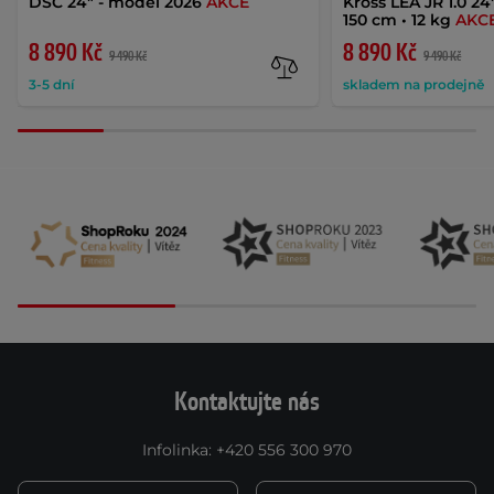
DSC 24" - model 2026
AKCE
Kross LEA JR 1.0 24
150 cm • 12 kg
AKC
8 890 Kč
8 890 Kč
9 490 Kč
9 490 Kč
3-5 dní
skladem na prodejně
Kontaktujte nás
Infolinka
:
+420 556 300 970