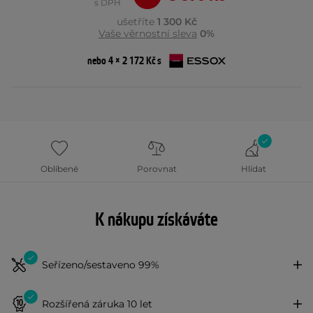
s DPH
ušetříte
1 300 Kč
Vaše věrnostní sleva
0%
nebo 4 × 2 172 Kč s
Oblíbené
Porovnat
Hlídat
K nákupu získáváte
Seřízeno/sestaveno 99%
Rozšířená záruka 10 let