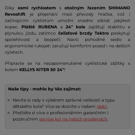
Díky
osmi rychlostem
s
otočným řazením SHIMANO
Revoshift
je přepínání mezi převody hračka, což i
začínajícím cyklistům umožní snadno zdolat jakýkoli
kopec.
Pláště RUBENA
a
24" kola
zajišťují stabilitu a
plynulou jízdu, zatímco
čelisťové brzdy Tektro
poskytují
spolehlivost a bezpečí. Navíc pohodlné sedlo a
ergonomické rukojeti zaručují komfortní posed i na delších
výletech.
Připravte se na nezapomenutelné cyklistické zážitky s
kolem
KELLYS KITER 50 24"
!
Naše tipy - mohlo by Vás zajímat:
Nevíte si rady s výběrem správné velikosti a typu
dětského kola? Více se dozvíte v našem
rádci
.
Přečtěte si více o profesionálním garančním i
pozáručním
servise kol na našich prodejnách
.