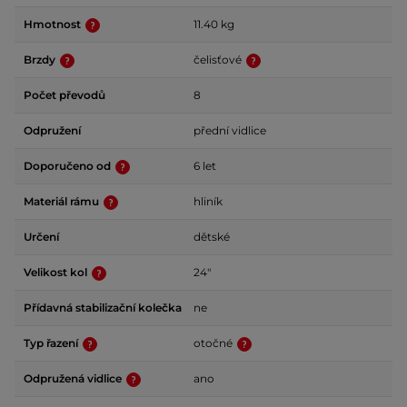
Hmotnost
11.40 kg
Brzdy
čelisťové
Počet převodů
8
Odpružení
přední vidlice
Doporučeno od
6 let
Materiál rámu
hliník
Určení
dětské
Velikost kol
24"
Přídavná stabilizační kolečka
ne
Typ řazení
otočné
Odpružená vidlice
ano