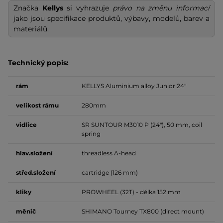
Značka
Kellys
si vyhrazuje
právo na změnu informací
jako jsou specifikace produktů, výbavy, modelů, barev a
materiálů.
Technický popis:
rám
KELLYS Aluminium alloy Junior 24"
velikost
rámu
280mm
vidlice
SR SUNTOUR M3010 P (24"), 50 mm, coil
spring
hlav.složení
threadless A-head
střed.složení
cartridge (126 mm)
kliky
PROWHEEL (32T) - délka 152 mm
měnič
SHIMANO Tourney TX800 (direct mount)