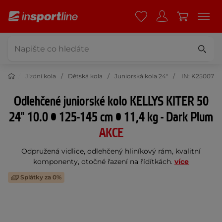
stika
Jízdní kola
Dětská kola
Juniorská kola 24"
IN: K25007
Odlehčené juniorské kolo KELLYS KITER 50
24" 10.0 • 125-145 cm • 11,4 kg - Dark Plum
AKCE
Odpružená vidlice, odlehčený hliníkový rám, kvalitní
komponenty, otočné řazení na řídítkách.
více
Splátky za 0%