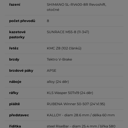
řazení
SHIMANO SL-RV400-8R Revoshift,
otočné
počet
převodů
8
kazetové
SUNRACE M55-8 (11-34T)
pastorky
řetěz
KMC Z8 (102 článků)
brzdy
Tektro V-Brake
brzdové
páky
APSE
náboje
alloy (24 děr)
ráfky
KLS Wasper 507x19 (24 děr)
pláště
RUBENA Winner 50-507 (24"x1.95)
představec
KALLOY - diam 28.6 mm / délka 60 mm
řídítka
steel RiseBar - diam 25.4 mm / šířka 580