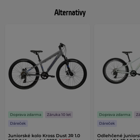
Alternativy
Doprava zdarma
Záruka 10 let
Doprava zdarma
Zá
Dáreček
Dáreček
Juniorské kolo Kross Dust JR 1.0
Odlehčené juniorsk