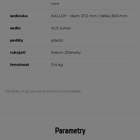
mm
sedlovka
KALLOY - diam 27.2 mm / délka 300 mm
sedlo
KLS Junior
pedály
plastic
rukojeti
kraton 2Density
hmotnost
11,4 kg
Obrázky mají pouze ilustrativní charakter.
Parametry