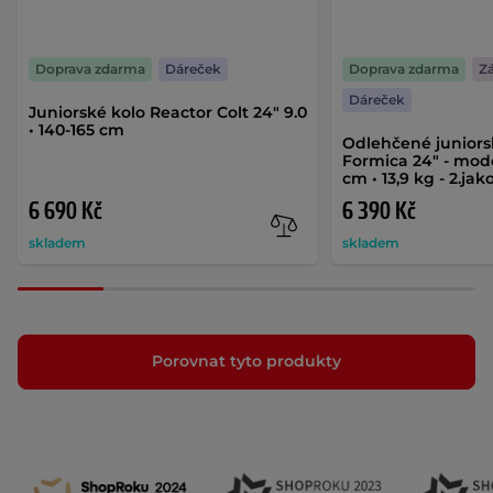
Doprava zdarma
Dáreček
Doprava zdarma
Zá
Dáreček
Juniorské kolo Reactor Colt 24" 9.0
• 140-165 cm
Odlehčené juniors
Formica 24" - mode
cm • 13,9 kg - 2.jak
6 690 Kč
6 390 Kč
skladem
skladem
Porovnat tyto produkty