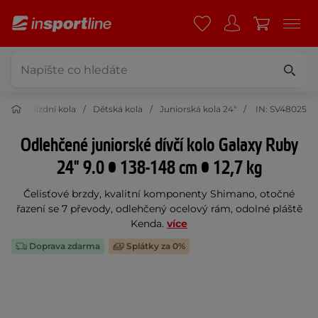
tika
Jízdní kola
Dětská kola
Juniorská kola 24"
IN: SV48025
Odlehčené juniorské dívčí kolo Galaxy Ruby
24" 9.0 • 138-148 cm • 12,7 kg
Čelisťové brzdy, kvalitní komponenty Shimano, otočné
řazení se 7 převody, odlehčený ocelový rám, odolné pláště
Kenda.
více
Doprava zdarma
Splátky za 0%