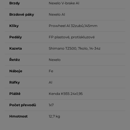
Brzdy
Nexelo V-brake Al
Brzdové páky
Nexelo Al
Kliky
Prowheel Al 32zubů,145mm
Pedály
FP plastové, protiskluzové
Kazeta
Shimano TZ500, 7kolo, 14-34z
Řetěz
Nexelo
Náboje
Fe
Ráfky
Al
Pláště
Kenda K935 24x1,95
Počet převodů
1x7
Hmotnost
12,7 kg