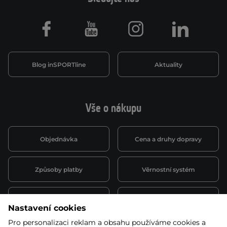
Facebook
Youtube
Instagram
LinkedIn
Blog inSPORTline
Aktuality
Vše o nákupu
Objednávka
Cena a druhy dopravy
Způsoby platby
Věrnostní systém
Montáž a servis
Reklamace a záruka
Nastavení cookies
Pro personalizaci reklam a obsahu používáme cookies a
Půjčovna