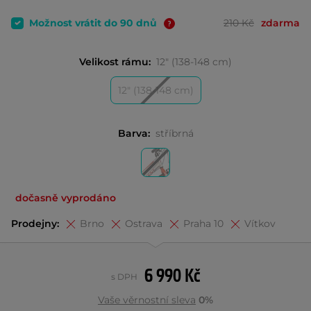
Možnost vrátit do 90 dnů
210 Kč
zdarma
Velikost rámu:
12" (138-148 cm)
12" (138-148 cm)
Barva:
stříbrná
dočasně vyprodáno
Prodejny:
Brno
Ostrava
Praha 10
Vítkov
6 990 Kč
s DPH
Vaše věrnostní sleva
0%