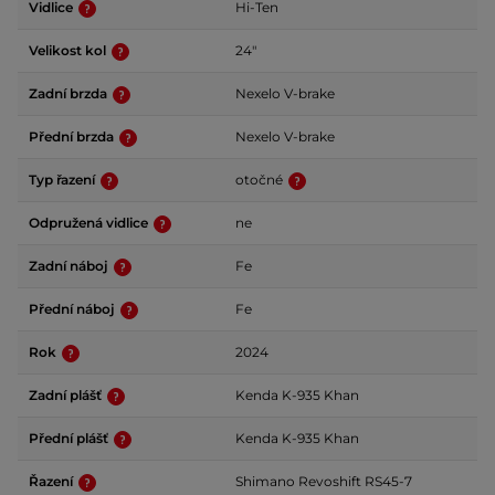
Vidlice
Hi-Ten
Velikost kol
24"
Zadní brzda
Nexelo V-brake
Přední brzda
Nexelo V-brake
Typ řazení
otočné
Odpružená vidlice
ne
Zadní náboj
Fe
Přední náboj
Fe
Rok
2024
Zadní plášť
Kenda K-935 Khan
Přední plášť
Kenda K-935 Khan
Řazení
Shimano Revoshift RS45-7