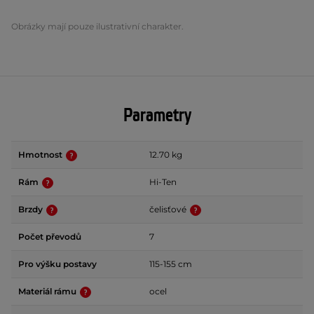
Obrázky mají pouze ilustrativní charakter.
Parametry
Hmotnost
12.70 kg
Rám
Hi-Ten
Brzdy
čelisťové
Počet převodů
7
Pro výšku postavy
115-155 cm
Materiál rámu
ocel