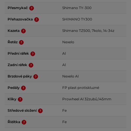
Přesmykač
Shimano TY-300
Přehazovačka
SHIMANO TY300
Kazeta
Shimano TZ500, 7kolo, 14-34z
Řetěz
Nexelo
Přední ráfek
Al
Zadní ráfek
Al
Brzdové páky
Nexelo Al
Pedály
FP plast protiskluzné
Kliky
Prowheel Al 32zubů,145mm
Středové složení
Fe
Řídítka
Fe