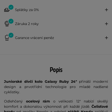
Splátky za 0%
Záruka 2 roky
Garance vrácení peněz
Popis
Juniorské dívčí kolo Galaxy Ruby 24"
přináší moderní
design a prvotřídní technologie pro mladé nadšené
cyklistky.
Odlehčený
ocelový rám
o velikosti 12" nabízí skvělý
komfort a dokonalou výkonnost při každé jízdě.
Čelisťové
brzdy
od značky Nexelo a odolné
pláště Kenda
zajišťují