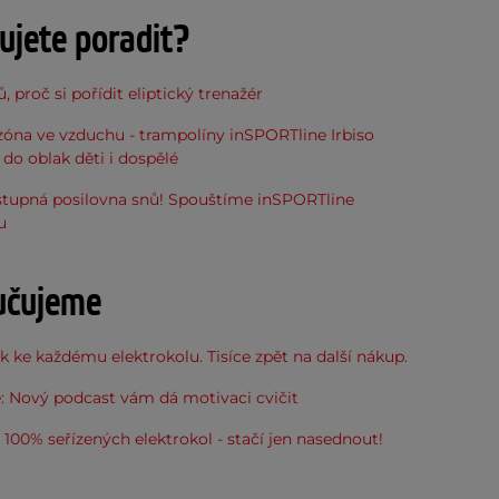
ujete poradit?
, proč si pořídit eliptický trenažér
óna ve vzduchu - trampolíny inSPORTline Irbiso
do oblak děti i dospělé
stupná posilovna snů! Spouštíme inSPORTline
u
učujeme
 ke každému elektrokolu. Tisíce zpět na další nákup.
: Nový podcast vám dá motivaci cvičit
100% seřízených elektrokol - stačí jen nasednout!