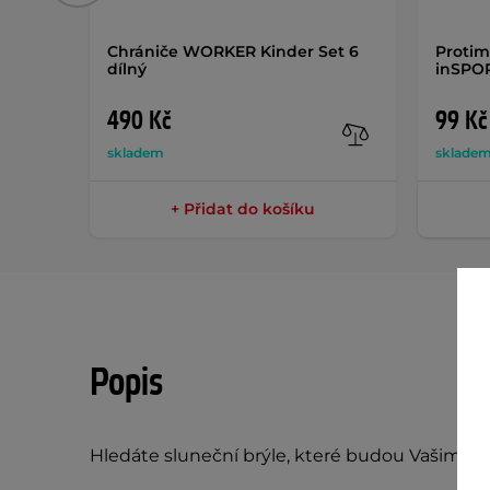
Chrániče WORKER Kinder Set 6
Protim
dílný
inSPOR
490 Kč
99 Kč
skladem
sklade
+ Přidat do košíku
Popis
Hledáte sluneční brýle, které budou Vašim 