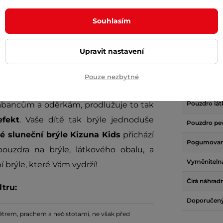
jsou ideální pro děti ve věku
od 2 do 6
Skla
Souhlasím
anu proti UV záření
. Polykarbonátové
Polarizační
či vašich dětí před hmyzem i cizími
Fotochroma
Upravit nastavení
e pohodlné nošení po celý den.
Měkké
Kategorie fi
e skvěle přizpůsobí konturám obličeje a
Pouze nezbytné
UV ochrana
Pouzdro lá
rábancům a oděrkám, prodlužuje to tak
efekt
. Vaše dítě tak brýle jednoduše
Pouzdro p
é sluneční brýle Kizuna Kids
přichází
Pogumované
uzdra na brýle, látkového obalu, a
Vyměniteln
í brýle, které Vám vydrží!
Čirá náhradn
ltru:
Doporučený
větrem, prachem a nečistotami, ne však před