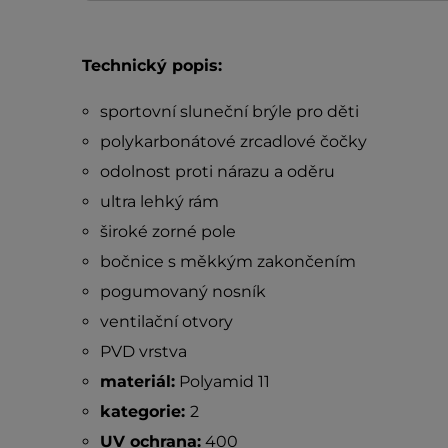
Technický popis:
sportovní sluneční brýle pro děti
polykarbonátové zrcadlové čočky
odolnost proti nárazu a oděru
ultra lehký rám
široké zorné pole
bočnice s měkkým zakončením
pogumovaný nosník
ventilační otvory
PVD vrstva
materiál:
Polyamid 11
kategorie:
2
UV ochrana:
400