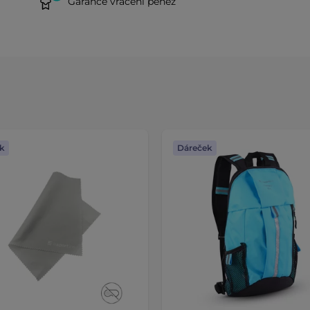
Garance vrácení peněz
k
Dáreček