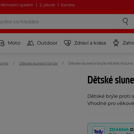
Věrnostní systém
2. jakost
Kariéra
Moto
Outdoor
Zdraví a krása
Zahr
brýle
Dětské sluneční brýle
Dětské sluneční brýle Altalist Kiz
Dětské sluneč
Dětské brýle proti
Vhodné pro věkové 
ZDARMA
D