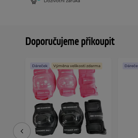
Doživotní záruka
Doporučujeme přikoupit
Dáreček
Výměna velikosti zdarma
Dáreče
Předchozí