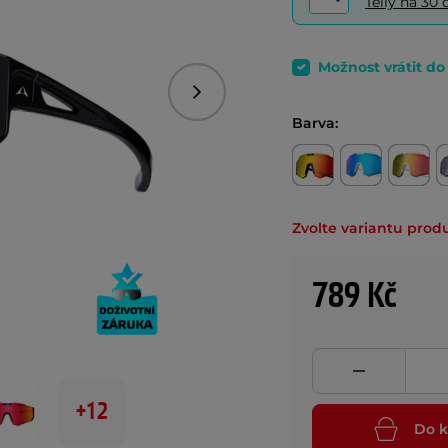
Telly na 3
Možnost vrátit d
Následující
Barva:
Zvolte variantu prod
789 Kč
+12
Do k