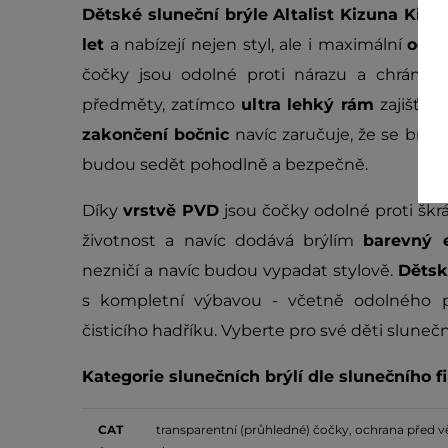
Dětské sluneční brýle Altalist Kizuna Kids
let
a nabízejí nejen styl, ale i maximální
ochr
čočky jsou odolné proti nárazu a chrání o
předměty, zatímco
ultra lehký rám
zajišťuj
zakončení bočnic
navíc zaručuje, že se brýl
budou sedět pohodlně a bezpečně.
Díky
vrstvě PVD
jsou čočky odolné proti šk
životnost a navíc dodává brýlím
barevný 
nezničí a navíc budou vypadat stylově.
Dětsk
s kompletní výbavou - včetně odolného po
čisticího hadříku. Vyberte pro své děti slunečn
Kategorie slunečních brýlí dle slunečního fi
CAT
transparentní (průhledné) čočky, ochrana před 