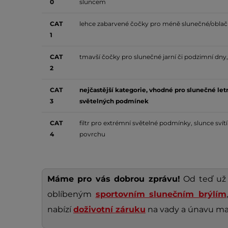
0
sluncem
CAT
lehce zabarvené čočky pro méně slunečné/oblačné
1
CAT
tmavší čočky pro slunečné jarní či podzimní dny
2
CAT
nejčastější kategorie, vhodné pro slunečné le
3
světelných podmínek
CAT
filtr pro extrémní světelné podmínky, slunce svítí 
4
povrchu
Máme pro vás dobrou zprávu!
Od teď už
oblíbeným
sportovním slunečním brýlím
nabízí
doživotní záruku
na vady a únavu ma