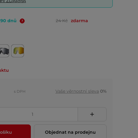
0 dní ZDARMA
o 90 dnů
24 Kč
zdarma
uktu
Vaše věrnostní sleva
0%
s DPH
ošíku
Objednat na prodejnu