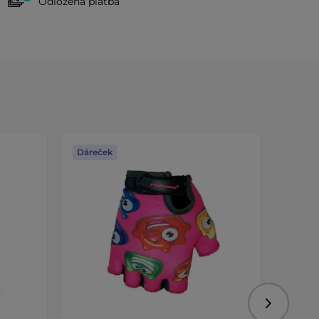
Odložená platba
Dáreček
Dáreč
Následujíc