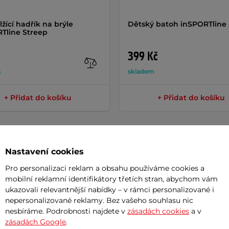
lžící hadřík na brýle
Dětský batoh inSPORTline
Tline Streep
399 Kč
m
skladem
+ Přidat do košíku
+ Přidat do košíku
Nastavení cookies
Pro personalizaci reklam a obsahu používáme cookies a
Param
mobilní reklamní identifikátory třetích stran, abychom vám
ukazovali relevantnější nabídky – v rámci personalizované i
nepersonalizované reklamy. Bez vašeho souhlasu nic
nesbíráme. Podrobnosti najdete v
zásadách cookies
a v
nejmenším opravdu sedět?
Materiál
zásadách Google
.