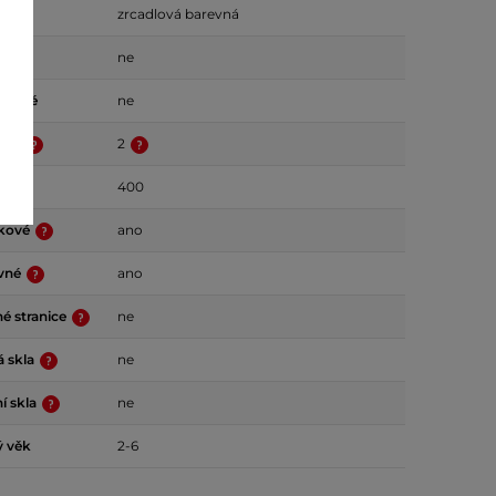
zrcadlová barevná
ne
tické
ne
ltru
2
400
tkové
ano
evné
ano
 stranice
ne
á skla
ne
í skla
ne
 věk
2-6