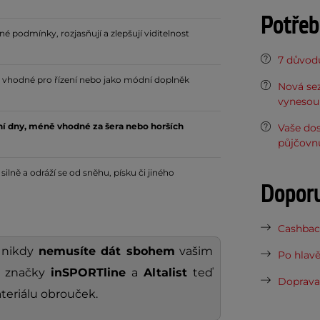
Potřeb
 podmínky, rozjasňují a zlepšují viditelnost
7 důvodů
, vhodné pro řízení nebo jako módní doplněk
Nová sez
vynesou 
tní dny, méně vhodné za šera nebo horších
Vaše do
půjčovn
silně a odráží se od sněhu, písku či jiného
Dopor
Cashback
 nikdy
nemusíte dát sbohem
vašim
Po hlavě
, značky
inSPORTline
a
Altalist
teď
Doprava 
teriálu obrouček.