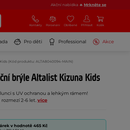
Akční nabídka 🔥
Mrkněte se
Kontakty
Porovnání
Oblíbené
Přihlásit
Košík
ada
Pro děti
Professional
Akce
una Kids (Kód produktu: ALTA8040094-MAIN)
ní brýle Altalist Kizuna Kids
 slunci s UV ochranou a lehkým rámem!
rozmezí 2-6 let.
více
árek v hodnotě
465 Kč