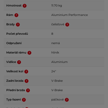
Hmotnost
11.70 kg
Rám
Aluminium Performance
Brzdy
čelisťové
Počet převodů
8
Odpružení
nemá
Materiál rámu
hliník
Vidlice
Aluminium
Velikost kol
24"
Zadní brzda
V-Brake
Přední brzda
V-Brake
Typ řazení
páčkové