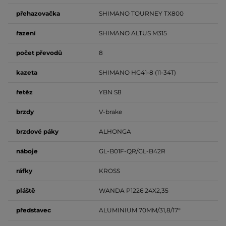
přehazovačka
SHIMANO TOURNEY TX800
řazení
SHIMANO ALTUS M315
počet
převodů
8
kazeta
SHIMANO HG41-8 (11-34T)
řetěz
YBN S8
brzdy
V-brake
brzdové
páky
ALHONGA
náboje
GL-B01F-QR/GL-B42R
ráfky
KROSS
pláště
WANDA P1226 24X2,35
představec
ALUMINIUM 70MM/31,8/17°