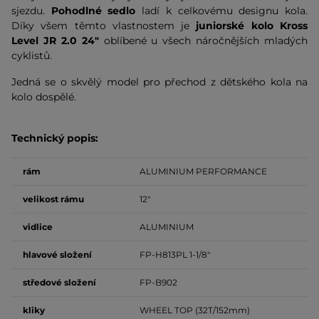
sjezdu.
Pohodlné sedlo
ladí k celkovému designu kola.
Díky všem těmto vlastnostem je
juniorské kolo Kross
Level JR 2.0 24"
oblíbené u všech náročnějších mladých
cyklistů.
Jedná se o skvělý model pro přechod z dětského kola na
kolo dospělé.
Technický popis:
rám
ALUMINIUM PERFORMANCE
velikost
rámu
12"
vidlice
ALUMINIUM
hlavové složení
FP-H813PL 1-1/8"
středové složení
FP-B902
kliky
WHEEL TOP (32T/152mm)