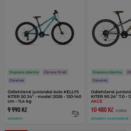
Doprava zdarma
Záruka 10 let
Doprava zdarma
Zá
Dáreček
Dáreček
Odlehčené juniorské kolo KELLYS
Odlehčené juniors
KITER 50 24" - model 2026 • 120-140
KITER 90 24" 7.0 • 
cm • 11,4 kg
AKCE
9 990 Kč
10 480 Kč
13 490 Kč
skladem
skladem na prodejně