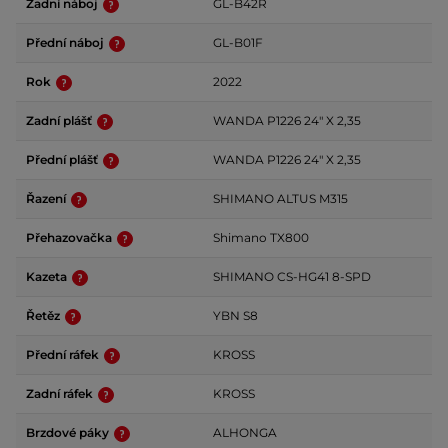
Zadní náboj
GL-B42R
Přední náboj
GL-B01F
Rok
2022
Zadní plášť
WANDA P1226 24" X 2,35
Přední plášť
WANDA P1226 24" X 2,35
Řazení
SHIMANO ALTUS M315
Přehazovačka
Shimano TX800
Kazeta
SHIMANO CS-HG41 8-SPD
Řetěz
YBN S8
Přední ráfek
KROSS
Zadní ráfek
KROSS
Brzdové páky
ALHONGA