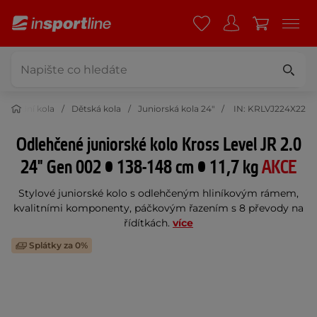
Jízdní kola
Dětská kola
Juniorská kola 24"
IN: KRLVJ224X22
Odlehčené juniorské kolo Kross Level JR 2.0
24" Gen 002 • 138-148 cm • 11,7 kg
AKCE
Stylové juniorské kolo s odlehčeným hliníkovým rámem,
kvalitními komponenty, páčkovým řazením s 8 převody na
řídítkách.
více
Splátky za 0%