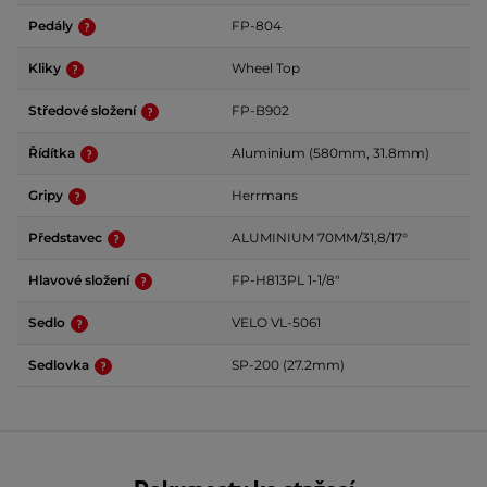
Pedály
FP-804
Kliky
Wheel Top
Středové složení
FP-B902
Řídítka
Aluminium (580mm, 31.8mm)
Gripy
Herrmans
Představec
ALUMINIUM 70MM/31,8/17°
Hlavové složení
FP-H813PL 1-1/8"
Sedlo
VELO VL-5061
Sedlovka
SP-200 (27.2mm)