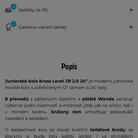
Splátky za 0%
Garance vrácení peněz
Popis
Juniorské kolo Kross Level JR 2.0 24"
je moderní juniorské
horské kolo s odlehčeným 12" rámem a 24" koly.
8 převodů
s páčkovým řazením a
pláště Wanda
zaručují
výborné jízdní vlastnosti a možnost jízdy jak na silnici, tak i
v mírném terénu.
Snížený rám
umožňuje jednodušší
nasedání a sesedání.
O bezpečnost kola se starají kvalitní
čelisťové brzdy
, se
kterými si bude jistý každý jezdec i ve strmějším