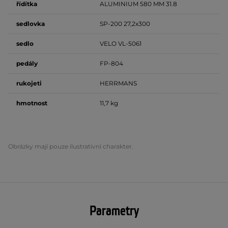
řídítka
ALUMINIUM 580 MM 31.8
sedlovka
SP-200 27,2x300
sedlo
VELO VL-5061
pedály
FP-804
rukojeti
HERRMANS
hmotnost
11,7 kg
Obrázky mají pouze ilustrativní charakter.
Parametry