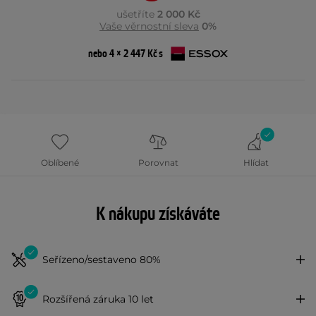
ušetříte
2 000 Kč
Vaše věrnostní sleva
0%
nebo 4 × 2 447 Kč s
Oblíbené
Porovnat
Hlídat
K nákupu získáváte
Seřízeno/sestaveno 80%
Rozšířená záruka 10 let