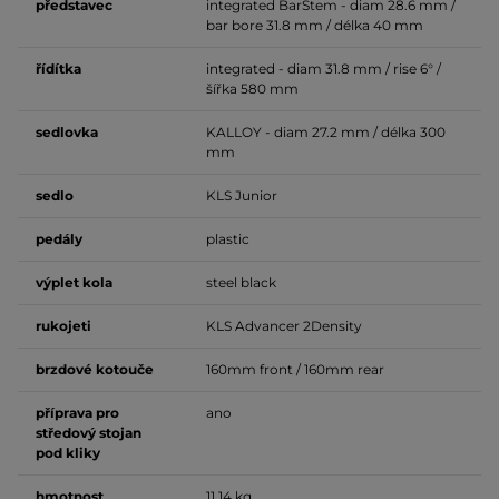
představec
integrated BarStem - diam 28.6 mm /
bar bore 31.8 mm / délka 40 mm
řídítka
integrated - diam 31.8 mm / rise 6° /
šířka 580 mm
sedlovka
KALLOY - diam 27.2 mm / délka 300
mm
sedlo
KLS Junior
pedály
plastic
výplet
kola
steel black
rukojeti
KLS Advancer 2Density
brzdové
kotouče
160mm front / 160mm rear
příprava pro
ano
středový stojan
pod kliky
hmotnost
11,14 kg