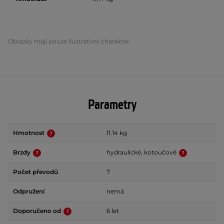
Obrázky mají pouze ilustrativní charakter.
Parametry
Hmotnost
11.14 kg
Brzdy
hydraulické, kotoučové
Počet převodů
7
Odpružení
nemá
Doporučeno od
6 let