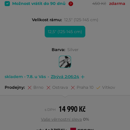
Možnost vrátit do 90 dnů
450 Kč
zdarma
Velikost rámu:
12,5" (125-145 cm)
12,5" (125-145 cm)
Barva:
Silver
skladem - 7.8. u Vás
-
Zbývá 2:06:23
Prodejny:
Brno
Ostrava
Praha 10
Vítkov
14 990 Kč
s DPH
Vaše věrnostní sleva
0%