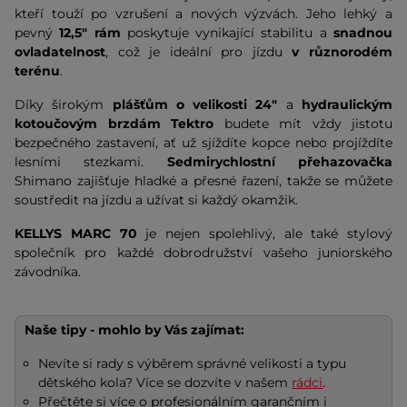
kteří touží po vzrušení a nových výzvách. Jeho lehký a
pevný
12,5" rám
poskytuje vynikající stabilitu a
snadnou
ovladatelnost
, což je ideální pro jízdu
v různorodém
terénu
.
Díky širokým
plášťům o velikosti 24"
a
hydraulickým
kotoučovým brzdám Tektro
budete mít vždy jistotu
bezpečného zastavení, ať už sjíždíte kopce nebo projíždíte
lesními stezkami.
Sedmirychlostní přehazovačka
Shimano zajišťuje hladké a přesné řazení, takže se můžete
soustředit na jízdu a užívat si každý okamžik.
KELLYS MARC 70
je nejen spolehlivý, ale také stylový
společník pro každé dobrodružství vašeho juniorského
závodníka.
Naše tipy - mohlo by Vás zajímat:
Nevíte si rady s výběrem správné velikosti a typu
dětského kola? Více se dozvíte v našem
rádci
.
Přečtěte si více o profesionálním garančním i