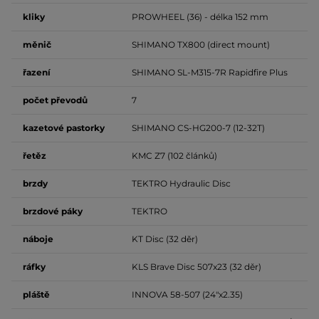
kliky
PROWHEEL (36) - délka 152 mm
měnič
SHIMANO TX800 (direct mount)
řazení
SHIMANO SL-M315-7R Rapidfire Plus
počet
převodů
7
kazetové pastorky
SHIMANO CS-HG200-7 (12-32T)
řetěz
KMC Z7 (102 článků)
brzdy
TEKTRO Hydraulic Disc
brzdové
páky
TEKTRO
náboje
KT Disc (32 děr)
ráfky
KLS Brave Disc 507x23 (32 děr)
pláště
INNOVA 58-507 (24"x2.35)