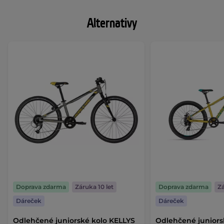
Alternativy
Doprava zdarma
Záruka 10 let
Doprava zdarma
Zá
Dáreček
Dáreček
Odlehčené juniorské kolo KELLYS
Odlehčené juniors