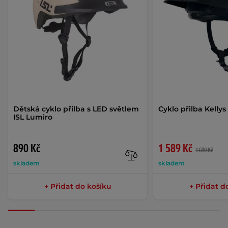
Dětská cyklo přilba s LED světlem
Cyklo přilba Kellys
ISL Lumiro
890 Kč
1 589 Kč
1 690 Kč
skladem
skladem
+ Přidat do košíku
+ Přidat d