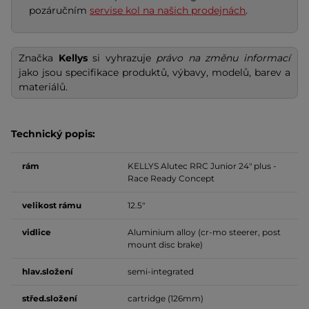
pozáručním
servise kol na našich prodejnách
.
Značka
Kellys
si vyhrazuje
právo na změnu informací
jako jsou specifikace produktů, výbavy, modelů, barev a
materiálů.
Technický popis:
rám
KELLYS Alutec RRC Junior 24" plus -
Race Ready Concept
velikost
rámu
12.5"
vidlice
Aluminium alloy (cr-mo steerer, post
mount disc brake)
hlav.složení
semi-integrated
střed.složení
cartridge (126mm)