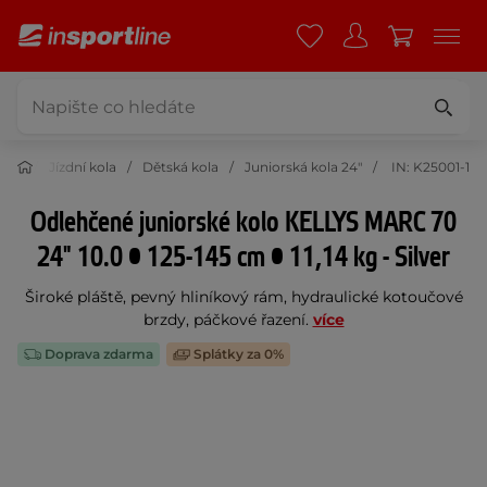
tika
Jízdní kola
Dětská kola
Juniorská kola 24"
IN: K25001-1
Odlehčené juniorské kolo KELLYS MARC 70
24" 10.0 • 125-145 cm • 11,14 kg - Silver
Široké pláště, pevný hliníkový rám, hydraulické kotoučové
brzdy, páčkové řazení.
více
Doprava zdarma
Splátky za 0%