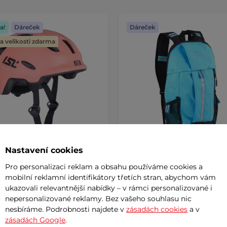
a!
Dáreček
Dáreček
 velikosti zdarma
Nastavení cookies
Pro personalizaci reklam a obsahu používáme cookies a
 cyklo přilba s LED světlem
Dětský batoh inSPORTline
mobilní reklamní identifikátory třetích stran, abychom vám
mitto
ukazovali relevantnější nabídky – v rámci personalizované i
nepersonalizované reklamy. Bez vašeho souhlasu nic
č
399 Kč
nesbíráme. Podrobnosti najdete v
zásadách cookies
a v
zásadách Google
.
m
skladem