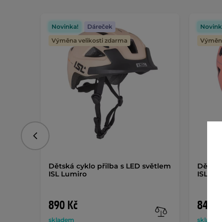
Novinka!
Dáreček
Novink
Výměna velikosti zdarma
Výměna
Předchozí
Dětská cyklo přilba s LED světlem
Dětská
ISL Lumiro
ISL Lu
890 Kč
849 K
skladem
sklade