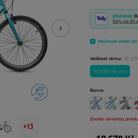
ZDARMA
D
Telly na 3
Následující
Možnost vrátit d
Velikost rámu:
15" (1
15" (130-145 cm)
Barva:
Zvolte variantu prod
+13