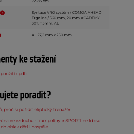
k
72-85 cm
Syntace VRO systém / COMOA AHEAD
Ergoline / 560 mm, 20 mm ACADEMY
30T, 115mm, AL
AL 27,2 mm x 250 mm
nty ke stažení
použití (.pdf)
ujete poradit?
, proč si pořídit eliptický trenažér
óna ve vzduchu - trampolíny inSPORTline Irbiso
do oblak děti i dospělé