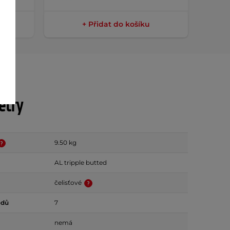
+ Přidat do košíku
etry
9.50 kg
AL tripple butted
čelisťové
odů
7
nemá