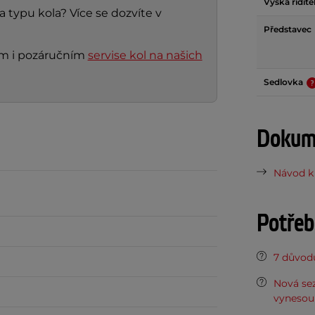
Výška řidíte
a typu kola? Více se dozvíte v
Představec
ním i pozáručním
servise kol na našich
Sedlovka
Dokume
Návod k 
Potřeb
7 důvodů
Nová sez
vynesou 