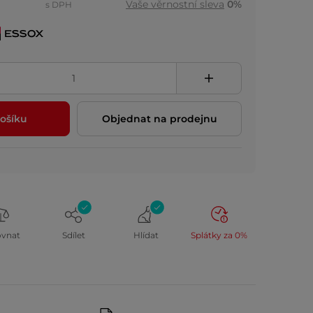
Vaše věrnostní sleva
0%
s DPH
ošíku
Objednat na prodejnu
ovnat
Sdílet
Hlídat
Splátky za 0%