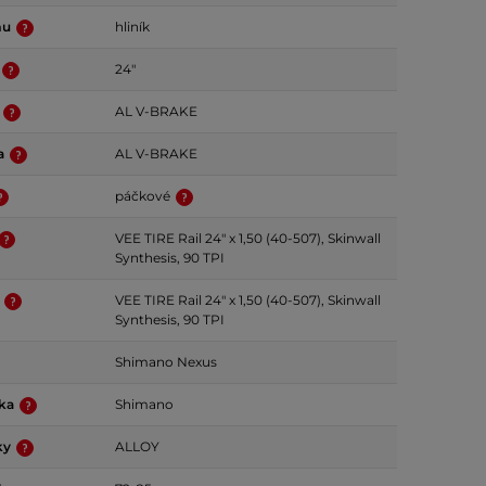
mu
hliník
24"
a
AL V-BRAKE
da
AL V-BRAKE
páčkové
VEE TIRE Rail 24" x 1,50 (40-507), Skinwall
Synthesis, 90 TPI
ť
VEE TIRE Rail 24" x 1,50 (40-507), Skinwall
Synthesis, 90 TPI
Shimano Nexus
čka
Shimano
ky
ALLOY