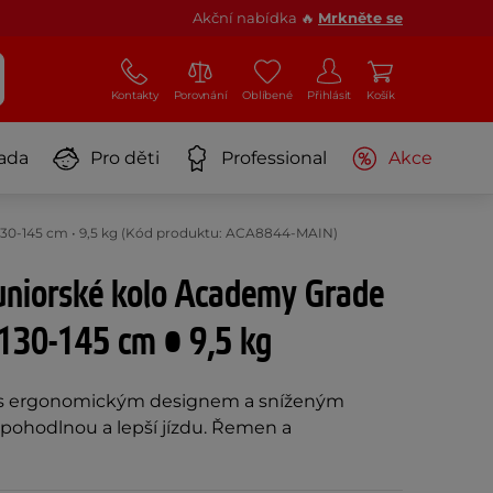
Akční nabídka 🔥
Mrkněte se
Kontakty
Porovnání
Oblíbené
Přihlásit
Košík
ada
Pro děti
Professional
Akce
• 130-145 cm • 9,5 kg (Kód produktu: ACA8844-MAIN)
juniorské kolo Academy Grade
 130-145 cm • 9,5 kg
 s ergonomickým designem a sníženým
ohodlnou a lepší jízdu. Řemen a