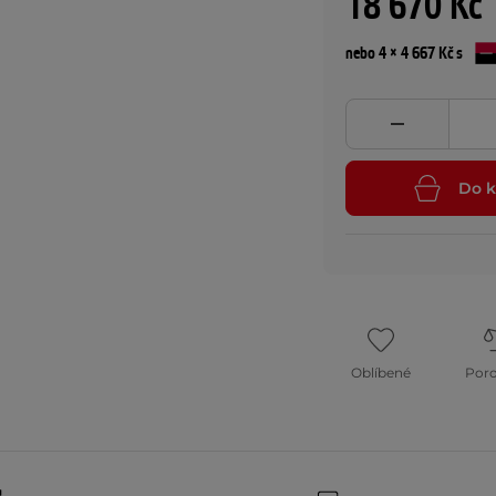
18 670 Kč
nebo 4 × 4 667 Kč s
Do k
Oblíbené
Por