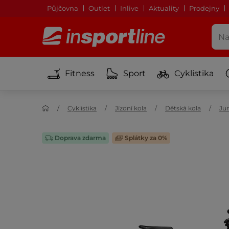
Půjčovna
Outlet
Inlive
Aktuality
Prodejny
Fitness
Sport
Cyklistika
Cyklistika
Jízdní kola
Dětská kola
Jun
Doprava zdarma
Splátky za 0%