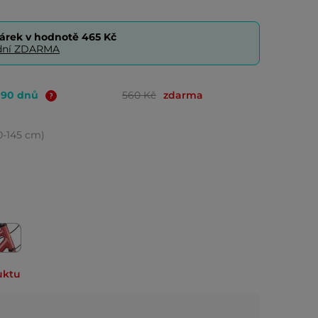
árek v hodnotě
465 Kč
0 dní ZDARMA
o 90 dnů
560 Kč
zdarma
30-145 cm)
uktu