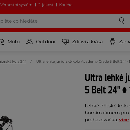
Věrnostní systém
2. jakost
Kariéra
Moto
Outdoor
Zdraví a krása
Zahr
iorská kola 24"
Ultra lehké juniorské kolo Academy Grade 5 Belt 24" 
Ultra lehké 
5 Belt 24" •
Lehké dětské kolo
horním rámem pro p
přehazovačka.
více