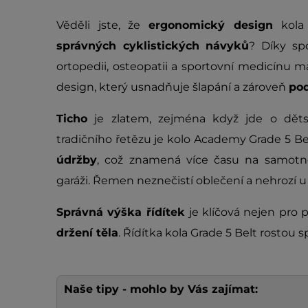
Věděli jste, že
ergonomický design
kola 
správných cyklistických návyků
? Díky sp
ortopedii, osteopatii a sportovní medicínu 
design, který usnadňuje šlapání a zároveň
pod
Ticho
je zlatem, zejména když jde o dět
tradičního řetězu je kolo Academy Grade 5 Be
údržby
, což znamená více času na samotn
garáži. Řemen neznečistí oblečení a nehrozí u
Správná výška řídítek
je klíčová nejen pro p
držení těla
. Řídítka kola Grade 5 Belt rostou 
Naše tipy - mohlo by Vás zajímat: