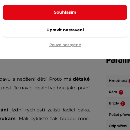
Souhlasím
+ Přidat do košíku
+ Přidat do košíku
Upravit nastavení
Pouze nezbytné
Param
bavu a nadšení dětí. Proto má
dětské
Hmotnost
ost. Je navíc ideální volbou jako první
Rám
Brzdy
ání
jízdní rychlosti zajistí řadící páka,
Počet přev
 rukám
. Malí cyklisté tak budou moci
Odpružení