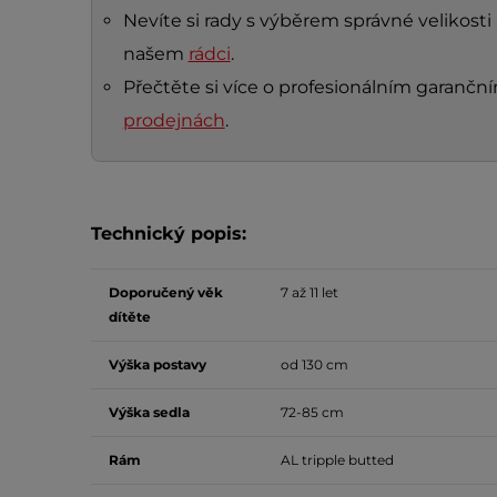
Nevíte si rady s výběrem správné velikosti 
našem
rádci
.
Přečtěte si více o profesionálním garanč
prodejnách
.
Technický popis:
Doporučený věk
7 až 11 let
dítěte
Výška postavy
od 130 cm
Výška sedla
72-85 cm
Rám
AL tripple butted