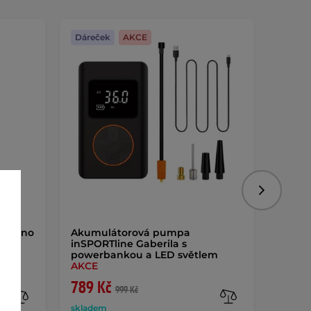
Dáreček
AKCE
Dáreč
Následujíc
 Expino
Akumulátorová pumpa
Disney
inSPORTline Gaberila s
děti
powerbankou a LED světlem
AKCE
789 Kč
499 
999 Kč
skladem
sklade