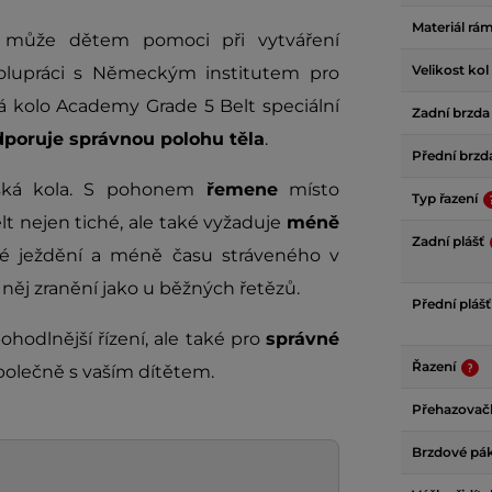
Materiál rá
může dětem pomoci při vytváření
Velikost kol
olupráci s Německým institutem pro
má kolo Academy Grade 5 Belt speciální
Zadní brzd
poruje správnou polohu těla
.
Přední brz
ská kola. S pohonem
řemene
místo
Typ řazení
lt nejen tiché, ale také vyžaduje
méně
Zadní plášť
é ježdění a méně času stráveného v
 něj zranění jako u běžných řetězů.
Přední pláš
ohodlnější řízení, ale také pro
správné
Řazení
společně s vaším dítětem.
Přehazova
Brzdové pá