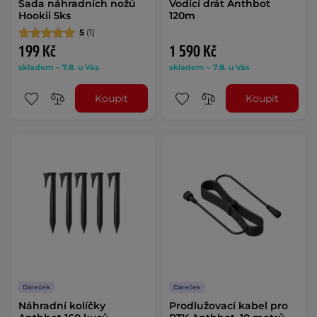
Sada náhradních nožů
Vodící drát Anthbot
Hookii 5ks
120m
5
(1)
199 Kč
1 590 Kč
skladem – 7.8. u Vás
skladem – 7.8. u Vás
Koupit
Koupit
Dáreček
Dáreček
Náhradní kolíčky
Prodlužovací kabel pro