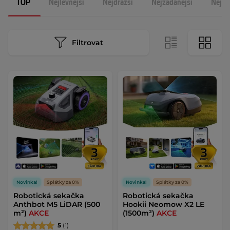
TOP
Nejlevnější
Nejdražší
Nejžádanější
Nejno
Filtrovat
Novinka!
Splátky za 0%
Novinka!
Splátky za 0%
Robotická sekačka
Robotická sekačka
Anthbot M5 LiDAR (500
Hookii Neomow X2 LE
m²)
AKCE
(1500m²)
AKCE
5
(1)