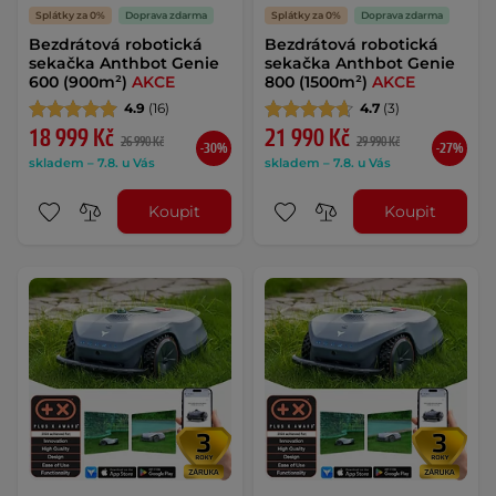
Splátky za 0%
Doprava zdarma
Splátky za 0%
Doprava zdarma
Bezdrátová robotická
Bezdrátová robotická
sekačka Anthbot Genie
sekačka Anthbot Genie
600 (900m²)
AKCE
800 (1500m²)
AKCE
4.9
(16)
4.7
(3)
18 999 Kč
21 990 Kč
26 990 Kč
29 990 Kč
-30%
-27%
skladem – 7.8. u Vás
skladem – 7.8. u Vás
Koupit
Koupit