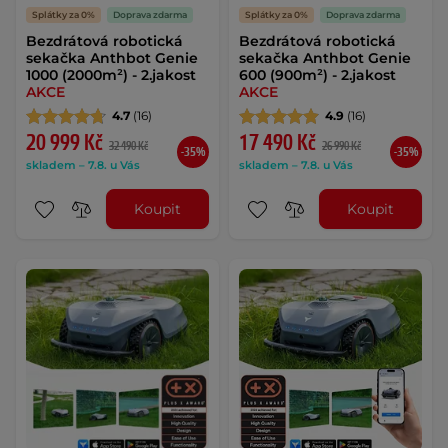
Splátky za 0%
Doprava zdarma
Splátky za 0%
Doprava zdarma
Bezdrátová robotická
Bezdrátová robotická
sekačka Anthbot Genie
sekačka Anthbot Genie
1000 (2000m²) - 2.jakost
600 (900m²) - 2.jakost
AKCE
AKCE
4.7
(16)
4.9
(16)
20 999 Kč
17 490 Kč
32 490 Kč
26 990 Kč
-35%
-35%
skladem – 7.8. u Vás
skladem – 7.8. u Vás
Koupit
Koupit