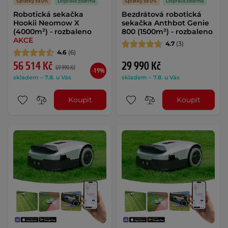
Splátky za 0%
Doprava zdarma
Splátky za 0%
Doprava zdarma
Robotická sekačka
Bezdrátová robotická
Hookii Neomow X
sekačka Anthbot Genie
(4000m²) - rozbaleno
800 (1500m²) - rozbaleno
AKCE
4.7
(3)
4.6
(6)
56 514 Kč
29 990 Kč
69 990 Kč
-19%
skladem – 7.8. u Vás
skladem – 7.8. u Vás
Koupit
Koupit