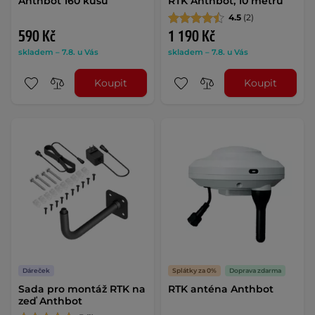
Anthbot 160 kusů
RTK Anthbot, 10 metrů
4.5
(2)
590 Kč
1 190 Kč
skladem – 7.8. u Vás
skladem – 7.8. u Vás
Koupit
Koupit
Dáreček
Splátky za 0%
Doprava zdarma
Sada pro montáž RTK na
RTK anténa Anthbot
zeď Anthbot