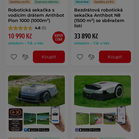
Splátky za 0%
Doprava zdarma
Novinka!
Splátky za 0%
Robotická sekačka s
Bezdrátová robotická
vodícím drátem Anthbot
sekačka Anthbot N8
Pion 1000 (1000m²)
(1500 m²) se sběračem
listí
4.6
(5)
10 990 Kč
33 890 Kč
SUPER
CENA
skladem – 7.8. u Vás
skladem – 7.8. u Vás
Koupit
Koupit