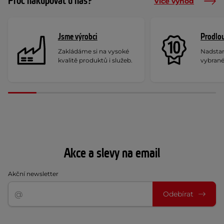
Proč nakupovat u nás?
Více výhod
Jsme výrobci
Prodlou
Zakládáme si na vysoké
Nadstan
kvalitě produktů i služeb.
vybrané
Akce a slevy na email
Akční newsletter
Odebírat