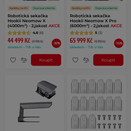
Splátky za 0%
Doprava zdarma
Splátky za 0%
Doprava zdarma
Robotická sekačka
Robotická sekačka
Hookii Neomow X
Hookii Neomow X Pro
(4000m²) - 2.jakost
AKCE
(6000m²) - 2.jakost
AKCE
4.6
(6)
5
(3)
44 499 Kč
65 999 Kč
69 990 Kč
78 990 Kč
-36%
-16%
skladem – 7.8. u Vás
skladem – 7.8. u Vás
Koupit
Koupit