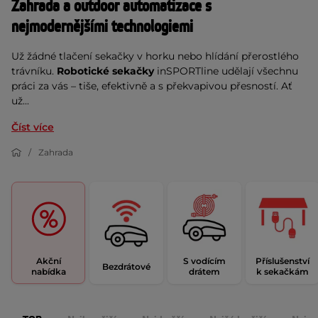
Zahrada a outdoor automatizace s 
nejmodernějšími technologiemi
Už žádné tlačení sekačky v horku nebo hlídání přerostlého 
trávníku. 
Robotické sekačky
 inSPORTline udělají všechnu 
práci za vás – tiše, efektivně a s překvapivou přesností. Ať 
už...
Číst více
Zahrada
Akční
S vodícím
Příslušenství
Bezdrátové
nabídka
drátem
k sekačkám