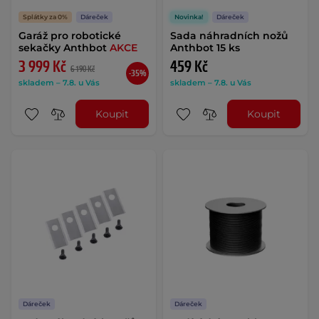
Splátky za 0%
Dáreček
Novinka!
Dáreček
Garáž pro robotické
Sada náhradních nožů
sekačky Anthbot
AKCE
Anthbot 15 ks
3 999 Kč
459 Kč
6 190 Kč
-35%
skladem – 7.8. u Vás
skladem – 7.8. u Vás
Koupit
Koupit
Dáreček
Dáreček