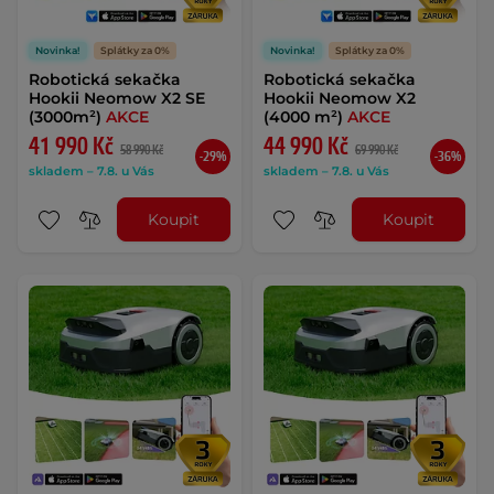
Novinka!
Splátky za 0%
Novinka!
Splátky za 0%
Robotická sekačka
Robotická sekačka
Hookii Neomow X2 SE
Hookii Neomow X2
(3000m²)
AKCE
(4000 m²)
AKCE
41 990 Kč
44 990 Kč
58 990 Kč
69 990 Kč
-29%
-36%
skladem – 7.8. u Vás
skladem – 7.8. u Vás
Koupit
Koupit