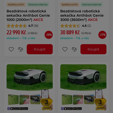
Splátky za 0%
Doprava zdarma
Splátky za 0%
Doprava zdarma
Bezdrátová robotická
Bezdrátová robotická
sekačka Anthbot Genie
sekačka Anthbot Genie
1000 (2000m²)
AKCE
3000 (3600m²)
AKCE
4.7
(16)
4.5
(2)
22 990 Kč
30 889 Kč
31 990 Kč
42 490 Kč
-28%
-27%
skladem – 7.8. u Vás
skladem – 7.8. u Vás
Koupit
Koupit