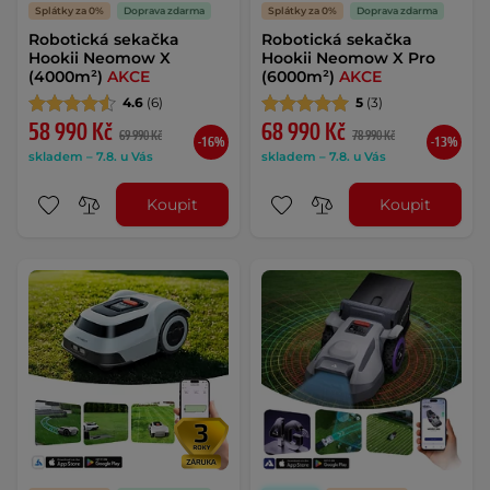
Splátky za 0%
Doprava zdarma
Splátky za 0%
Doprava zdarma
Robotická sekačka
Robotická sekačka
Hookii Neomow X
Hookii Neomow X Pro
(4000m²)
AKCE
(6000m²)
AKCE
4.6
(6)
5
(3)
58 990 Kč
68 990 Kč
69 990 Kč
78 990 Kč
-16%
-13%
skladem – 7.8. u Vás
skladem – 7.8. u Vás
Koupit
Koupit