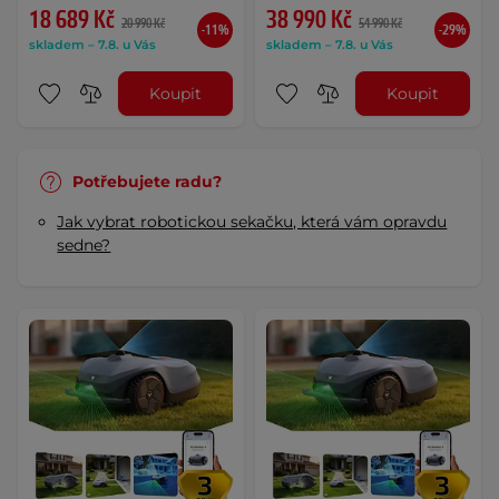
18 689 Kč
38 990 Kč
20 990 Kč
54 990 Kč
-11%
-29%
skladem – 7.8. u Vás
skladem – 7.8. u Vás
Koupit
Koupit
Potřebujete radu?
Jak vybrat robotickou sekačku, která vám opravdu
sedne?