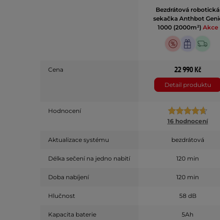
Bezdrátová robotická
sekačka Anthbot Geni
1000 (2000m²)
Akce
22 990 Kč
Cena
Detail produktu
Hodnocení
16 hodnocení
Aktualizace systému
bezdrátová
Délka sečení na jedno nabití
120 min
Doba nabíjení
120 min
Hlučnost
58 dB
Kapacita baterie
5Ah