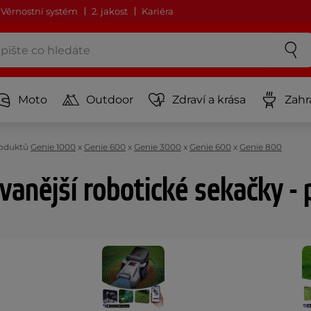
Věrnostní systém
2. jakost
Kariéra
Moto
Outdoor
Zdraví a krása
Zahr
roduktů
Genie 1000
x
Genie 600
x
Genie 3000
x
Genie 600
x
Genie 800
vanější robotické sekačky - 