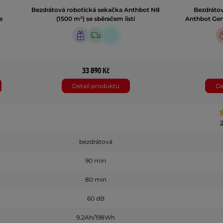
Bezdrátová robotická sekačka Anthbot N8
Bezdrátov
e
(1500 m²) se sběračem listí
Anthbot Gen
33 890 Kč
Detail produktu
De
bezdrátová
90 min
80 min
60 dB
9.2Ah/198Wh