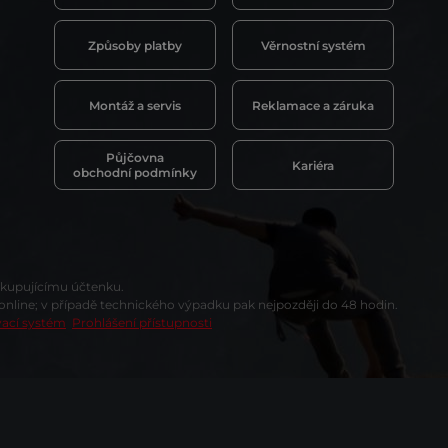
Způsoby platby
Věrnostní systém
Montáž a servis
Reklamace a záruka
Půjčovna
Kariéra
obchodní podmínky
t kupujícímu účtenku.
 online; v případě technického výpadku pak nejpozději do 48 hodin.
vací systém
Prohlášení přístupnosti