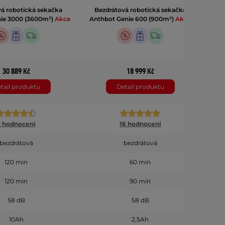
á robotická sekačka
Bezdrátová robotická sekačka
Be
ie 3000 (3600m²)
Akce
Anthbot Genie 600 (900m²)
Akce
Ant
30 889 Kč
18 999 Kč
tail produktu
Detail produktu
2 hodnocení
16 hodnocení
bezdrátová
bezdrátová
120 min
60 min
120 min
90 min
58 dB
58 dB
10Ah
2,5Ah