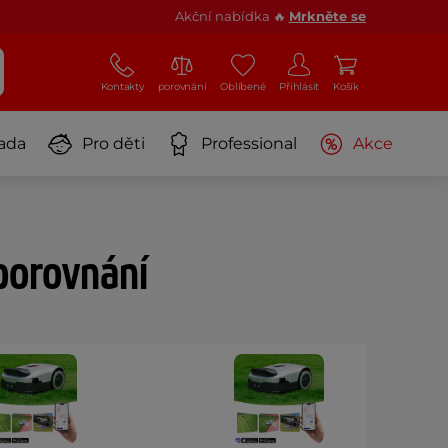
Akční nabídka 🔥
Mrkněte se
Kontakty
porovnání
Oblíbené
Přihlásit
Košík
ada
Pro děti
Professional
Akce
porovnání