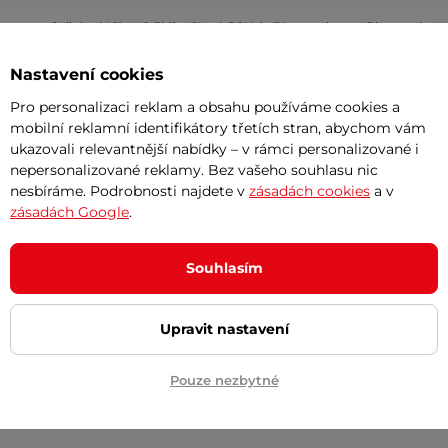
Cellular (4G) , Wi-Fi (2,4GHz & 5GHz) , Bluetooth
Bluetooth , W
2
1500 m
Nastavení cookies
2
202 m
Pro personalizaci reklam a obsahu používáme cookies a
mobilní reklamní identifikátory třetích stran, abychom vám
ukazovali relevantnější nabídky – v rámci personalizované i
24° (45 %)
nepersonalizované reklamy. Bez vašeho souhlasu nic
nesbíráme. Podrobnosti najdete v
zásadách cookies
a v
Dual Vision , Full-Band RTK , NRTK
ka
zásadách Google
.
Tvar U
Souhlasím
20 mm
IPX6
Upravit nastavení
Pouze nezbytné
30-70 mm