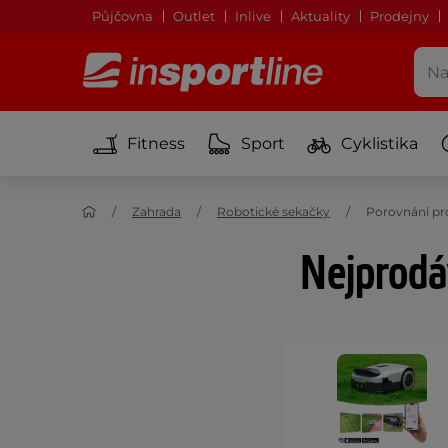
Půjčovna
Outlet
Inlive
Aktuality
Prodejny
Fitness
Sport
Cyklistika
Zahrada
Robotické sekačky
Porovnání p
Nejprodá