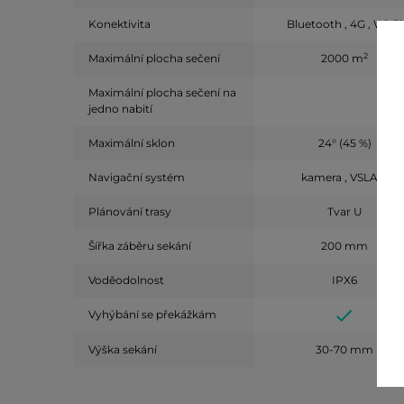
Konektivita
Bluetooth , 4G , Wi-Fi
2
Maximální plocha sečení
2000 m
Maximální plocha sečení na
jedno nabití
Maximální sklon
24° (45 %)
Navigační systém
kamera , VSLAM
Plánování trasy
Tvar U
Šířka záběru sekání
200 mm
Voděodolnost
IPX6
Vyhýbání se překážkám
Výška sekání
30-70 mm