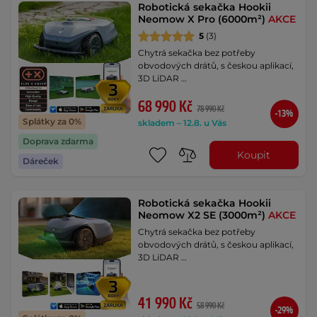
Robotická sekačka Hookii
Neomow X Pro (6000m²)
AKCE
5
(3)
Chytrá sekačka bez potřeby
obvodových drátů, s českou aplikací,
3D LiDAR …
68 990 Kč
78 990 Kč
-13%
Splátky za 0%
skladem – 12.8. u Vás
Doprava zdarma
Koupit
Dáreček
Robotická sekačka Hookii
Neomow X2 SE (3000m²)
AKCE
Chytrá sekačka bez potřeby
obvodových drátů, s českou aplikací,
3D LiDAR …
41 990 Kč
58 990 Kč
-29%