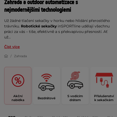
Zahrada a outdoor automatizace s 
nejmodernějšími technologiemi
Už žádné tlačení sekačky v horku nebo hlídání přerostlého 
trávníku. 
Robotické sekačky
 inSPORTline udělají všechnu 
práci za vás – tiše, efektivně a s překvapivou přesností. Ať 
už...
Číst více
Zahrada
Akční
S vodícím
Příslušenství
Bezdrátové
nabídka
drátem
k sekačkám