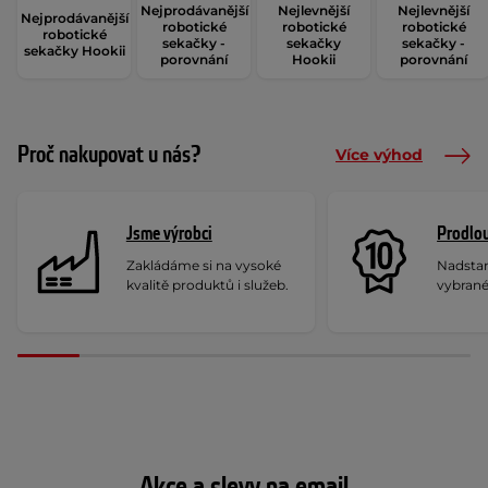
Nejprodávanější
Nejlevnější
Nejlevnější
Nejprodávanější
robotické
robotické
robotické
robotické
sekačky -
sekačky
sekačky -
sekačky Hookii
porovnání
Hookii
porovnání
Proč nakupovat u nás?
Více výhod
Jsme výrobci
Prodlou
Zakládáme si na vysoké
Nadstan
kvalitě produktů i služeb.
vybrané
Akce a slevy na email