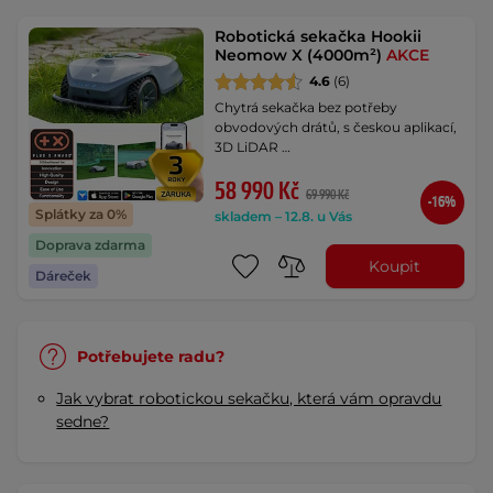
Robotická sekačka Hookii
Neomow X (4000m²)
AKCE
4.6
(6)
Chytrá sekačka bez potřeby
obvodových drátů, s českou aplikací,
3D LiDAR …
58 990 Kč
69 990 Kč
-16%
Splátky za 0%
skladem – 12.8. u Vás
Doprava zdarma
Koupit
Dáreček
Potřebujete radu?
Jak vybrat robotickou sekačku, která vám opravdu
sedne?