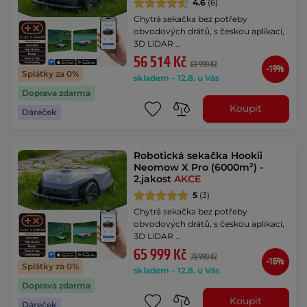
4.6
(6)
Chytrá sekačka bez potřeby
obvodových drátů, s českou aplikací,
3D LiDAR …
56 514 Kč
69 990 Kč
-19%
Splátky za 0%
skladem – 12.8. u Vás
Doprava zdarma
Koupit
Dáreček
Robotická sekačka Hookii
Neomow X Pro (6000m²) -
2.jakost
AKCE
5
(3)
Chytrá sekačka bez potřeby
obvodových drátů, s českou aplikací,
3D LiDAR …
65 999 Kč
78 990 Kč
-16%
Splátky za 0%
skladem – 12.8. u Vás
Doprava zdarma
Koupit
Dáreček