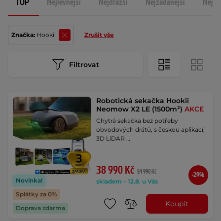
TOP
Nejlevnější
Nejdražší
Nejžádanější
Nejno
Značka:
Hookii
Zrušit vše
Filtrovat
Robotická sekačka Hookii
Neomow X2 LE (1500m²)
AKCE
Chytrá sekačka bez potřeby
obvodových drátů, s českou aplikací,
3D LiDAR …
38 990 Kč
54 990 Kč
-29%
Novinka!
skladem – 12.8. u Vás
Splátky za 0%
Koupit
Doprava zdarma