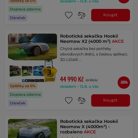
Splátky za 0%
skladem – 12.8. u Vás
Doprava zdarma
Koupit
Dáreček
Robotická sekačka Hookii
Neomow X2 (4000 m²)
AKCE
Chytrá sekačka bez potřeby
obvodových drátů, s českou aplikací,
3D LiDAR …
44 990 Kč
69 990 Kč
-36%
Splátky za 0%
skladem – 12.8. u Vás
Doprava zdarma
Koupit
Dáreček
Robotická sekačka Hookii
Neomow X (4000m²) -
rozbaleno
AKCE