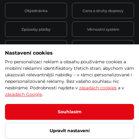
Objednávka
Cena a druhy dopravy
Způsoby platby
Věrnostní systém
Montáž a servis
Reklamace a záruka
Nastavení cookies
Pro personalizaci reklam a obsahu používáme cookies a
Půjčovna
Kariéra
mobilní reklamní identifikátory třetích stran, abychom vám
obchodní podmínky
ukazovali relevantnější nabídky – v rámci personalizované i
nepersonalizované reklamy. Bez vašeho souhlasu nic
nesbíráme. Podrobnosti najdete v
zásadách cookies
a v
zásadách Google
.
© 2026 SEVEN SPORT s.r.o Všechna práva vyhrazena
Podle zákona o evidenci tržeb je prodávající povinen vystavit
Souhlasím
kupujícímu účtenku.
Zároveň je povinen zaevidovat přijatou tržbu u správce daně online; v
případě technického výpadku pak nejpozději do 48 hodin.
Upravit nastavení
Ochrana osobních údajů
Nastavení cookies
Vnitřní oznamovací
systém
Prohlášení přístupnosti