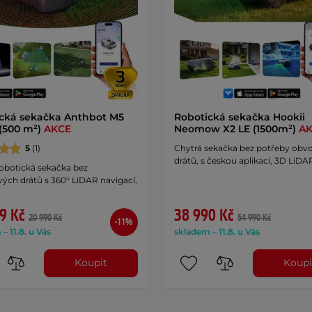
cká sekačka Anthbot M5
Robotická sekačka Hookii
(500 m²)
AKCE
Neomow X2 LE (1500m²)
A
5
(1)
Chytrá sekačka bez potřeby ob
drátů, s českou aplikací, 3D LiDA
robotická sekačka bez
ých drátů s 360° LiDAR navigací,
9 Kč
38 990 Kč
20 990 Kč
54 990 Kč
-11%
– 11.8. u Vás
skladem – 11.8. u Vás
Koupit
Koupi