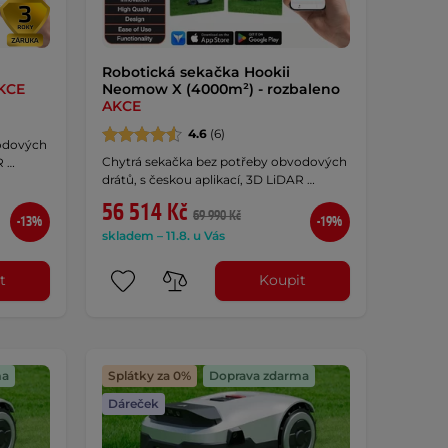
Robotická sekačka Hookii
KCE
Neomow X (4000m²) - rozbaleno
AKCE
4.6
(6)
vodových
Chytrá sekačka bez potřeby obvodových
R …
drátů, s českou aplikací, 3D LiDAR …
56 514 Kč
69 990 Kč
-13%
-19%
skladem – 11.8. u Vás
t
Koupit
ma
Splátky za 0%
Doprava zdarma
Dáreček