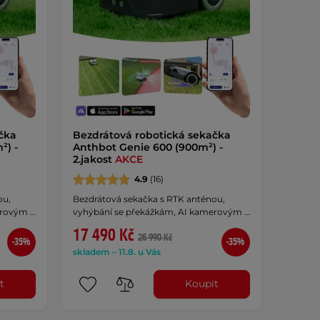
čka
Bezdrátová robotická sekačka
²) -
Anthbot Genie 600 (900m²) -
2.jakost
AKCE
4.9
(16)
ou,
Bezdrátová sekačka s RTK anténou,
erovým …
vyhýbání se překážkám, AI kamerovým …
17 490 Kč
26 990 Kč
-35%
-35%
skladem – 11.8. u Vás
t
Koupit