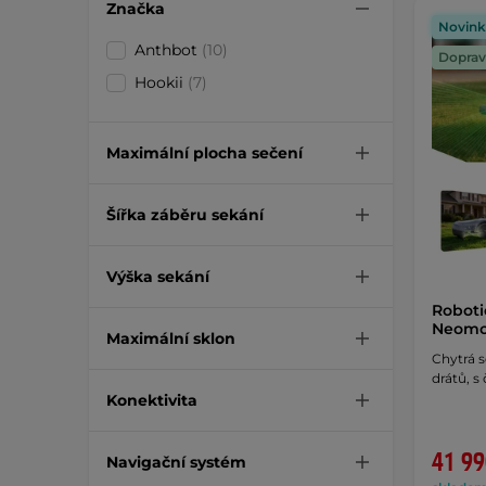
Značka
Novink
Anthbot
(10)
Doprav
Hookii
(7)
Maximální plocha sečení
Šířka záběru sekání
Výška sekání
Roboti
Neomo
Maximální sklon
Chytrá 
drátů, s
Konektivita
41 99
Navigační systém