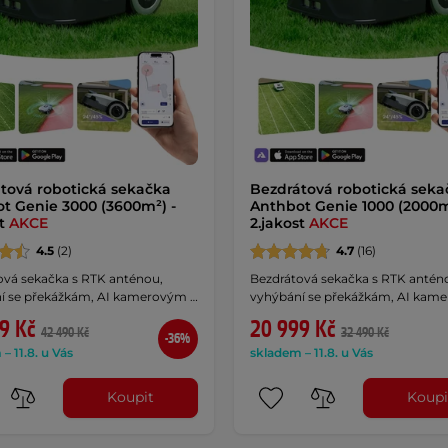
tová robotická sekačka
Bezdrátová robotická seka
t Genie 3000 (3600m²) -
Anthbot Genie 1000 (2000m
st
AKCE
2.jakost
AKCE
4.5
(2)
4.7
(16)
ová sekačka s RTK anténou,
Bezdrátová sekačka s RTK antén
í se překážkám, AI kamerovým …
vyhýbání se překážkám, AI kam
9 Kč
20 999 Kč
42 490 Kč
32 490 Kč
-36%
– 11.8. u Vás
skladem – 11.8. u Vás
Koupit
Koupi