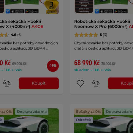
cká sekačka Hookii
Robotická sekačka Hookii
w X (4000m²)
AKCE
Neomow X Pro (6000m²)
A
4.6
(6)
5
(3)
sekačka bez potřeby obvodových
Chytrá sekačka bez potřeby ob
 českou aplikací, 3D LiDAR …
drátů, s českou aplikací, 3D LiDA
0 Kč
68 990 Kč
69 990 Kč
78 990 Kč
-16%
– 11.8. u Vás
skladem – 11.8. u Vás
Koupit
Koupi
y za 0%
Doprava zdarma
Splátky za 0%
Doprava zdar
k
Dáreček