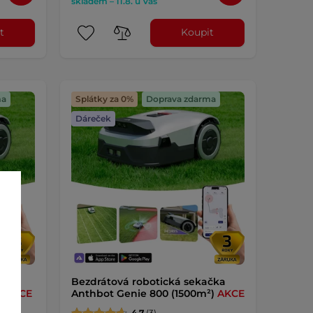
skladem – 11.8. u Vás
t
Koupit
ma
Splátky za 0%
Doprava zdarma
Dáreček
čka
Bezdrátová robotická sekačka
)
AKCE
Anthbot Genie 800 (1500m²)
AKCE
4.7
(3)