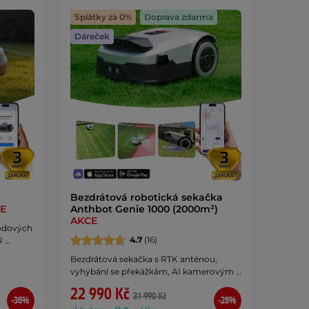
Splátky za 0%
Doprava zdarma
Dáreček
Bezdrátová robotická sekačka
E
Anthbot Genie 1000 (2000m²)
AKCE
vodových
4.7
(16)
R …
Bezdrátová sekačka s RTK anténou,
vyhýbání se překážkám, AI kamerovým …
22 990 Kč
31 990 Kč
-36%
-28%