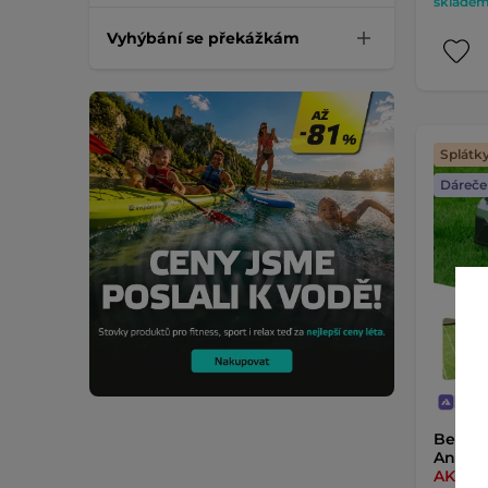
skladem 
Vyhýbání se překážkám
Splátk
Dáreče
Bezdrá
Anthbo
AKCE