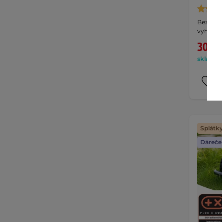
Bezdrát
vyhýbán
30 88
skladem 
Splátk
Dáreče