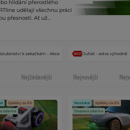
bo hlídání přerostlého 
Tline udělají všechnu práci 
u přesností. Ať už...
íslušenství k sekačkám - Akce
Outlet - extra výhodně
Nejžádanější
Nejnovější
Nejv
a!
Splátky za 0%
Novinka!
Splátky za 0%
a zdarma
Doprava zdarma