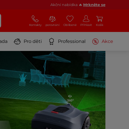
Akční nabídka 🔥
Mrkněte se
Kontakty
porovnání
Oblíbené
Přihlásit
Košík
ada
Pro děti
Professional
Akce