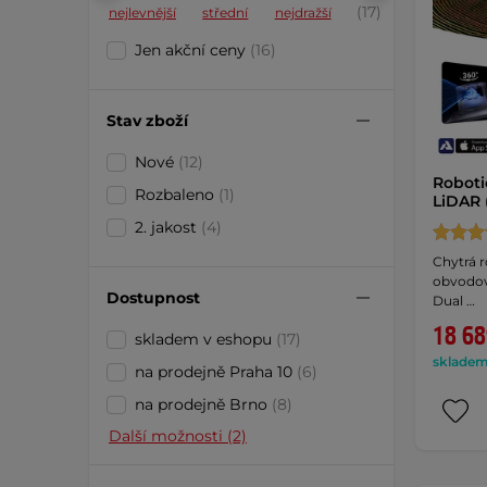
(17)
nejlevnější
střední
nejdražší
Jen akční ceny
(16)
Stav zboží
Nové
(12)
Roboti
Rozbaleno
(1)
LiDAR 
2. jakost
(4)
Chytrá 
obvodov
Dostupnost
Dual …
18 68
skladem v eshopu
(17)
skladem 
na prodejně Praha 10
(6)
na prodejně Brno
(8)
Další možnosti (2)