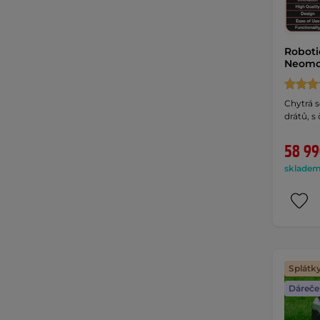
Roboti
Neomo
Chytrá 
drátů, s
58 99
skladem 
Splátk
Dáreče