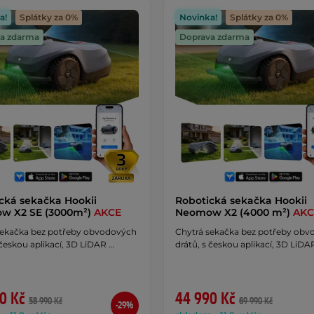
a!
Splátky za 0%
Novinka!
Splátky za 0%
a zdarma
Doprava zdarma
cká sekačka Hookii
Robotická sekačka Hookii
w X2 SE (3000m²)
AKCE
Neomow X2 (4000 m²)
AKC
sekačka bez potřeby obvodových
Chytrá sekačka bez potřeby ob
 českou aplikací, 3D LiDAR …
drátů, s českou aplikací, 3D LiDA
0 Kč
44 990 Kč
58 990 Kč
69 990 Kč
-29%