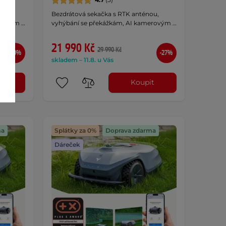
ou,
Bezdrátová sekačka s RTK anténou,
erovým …
vyhýbání se překážkám, AI kamerovým …
21 990 Kč
29 990 Kč
-30%
-27%
skladem – 11.8. u Vás
t
Koupit
ma
Splátky za 0%
Doprava zdarma
Dáreček