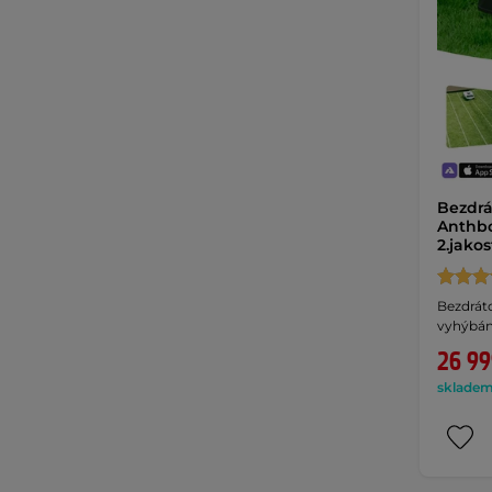
Bezdrá
Anthbo
2.jako
Bezdrát
vyhýbán
26 99
skladem 