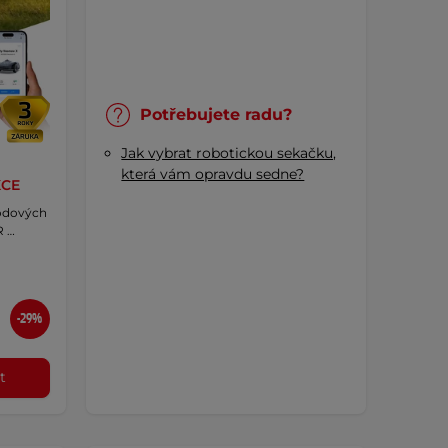
Potřebujete radu?
Jak vybrat robotickou sekačku,
která vám opravdu sedne?
KCE
vodových
R …
-29%
t