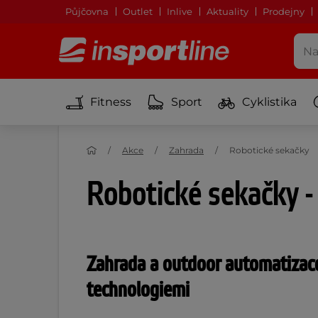
Půjčovna
Outlet
Inlive
Aktuality
Prodejny
Fitness
Sport
Cyklistika
Akce
Zahrada
Robotické sekačky
Robotické sekačky -
Zahrada a outdoor automatizace
technologiemi