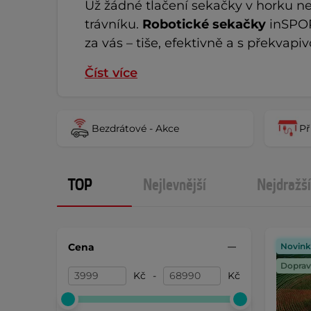
Už žádné tlačení sekačky v horku ne
trávníku. 
Robotické sekačky
 inSPOR
za vás – tiše, efektivně a s překvapivo
Číst více
Bezdrátové - Akce
Př
TOP
Nejlevnější
Nejdražší
Cena
Novink
Doprav
Kč
-
Kč