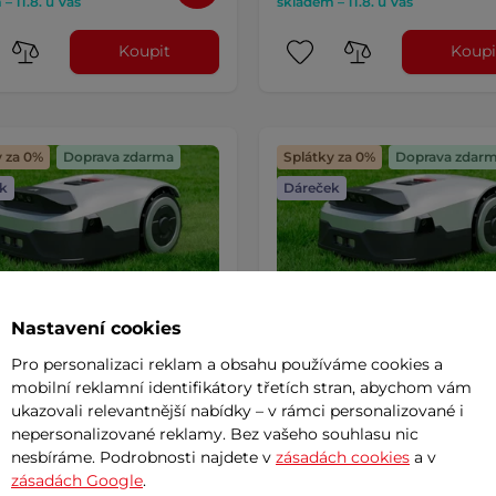
– 11.8. u Vás
skladem – 11.8. u Vás
Koupit
Koupi
y za 0%
Doprava zdarma
Splátky za 0%
Doprava zdar
k
Dáreček
Nastavení cookies
Pro personalizaci reklam a obsahu používáme cookies a
mobilní reklamní identifikátory třetích stran, abychom vám
ukazovali relevantnější nabídky – v rámci personalizované i
nepersonalizované reklamy. Bez vašeho souhlasu nic
tová robotická sekačka
Bezdrátová robotická seka
nesbíráme. Podrobnosti najdete v
zásadách cookies
a v
t Genie 3000 (3600m²)
Anthbot Genie 600 (900m²
zásadách Google
.
4.9
(16)