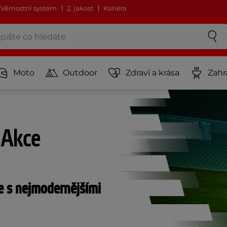
Věrnostní systém
2. jakost
Kariéra
Moto
Outdoor
Zdraví a krása
Zahr
 Akce
 s nejmodernějšími 