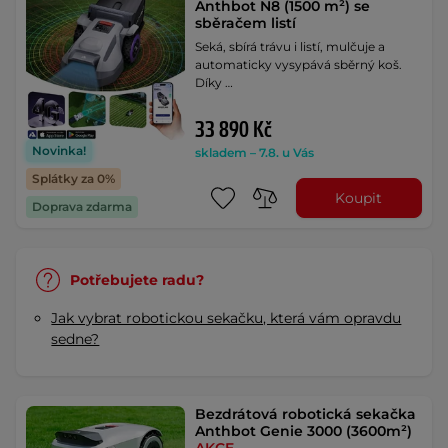
Anthbot N8 (1500 m²) se
sběračem listí
Seká, sbírá trávu i listí, mulčuje a
automaticky vysypává sběrný koš.
Díky …
33 890 Kč
Novinka!
skladem – 7.8. u Vás
Splátky za 0%
Koupit
Doprava zdarma
Potřebujete radu?
Jak vybrat robotickou sekačku, která vám opravdu
sedne?
Bezdrátová robotická sekačka
Anthbot Genie 3000 (3600m²)