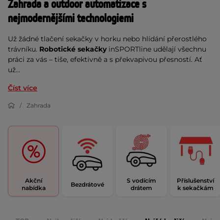
Zahrada a outdoor automatizace s 
nejmodernějšími technologiemi
Už žádné tlačení sekačky v horku nebo hlídání přerostlého 
trávníku. 
Robotické sekačky
 inSPORTline udělají všechnu 
práci za vás – tiše, efektivně a s překvapivou přesností. Ať 
už...
Číst více
Zahrada
Akční
S vodícím
Příslušenství
Bezdrátové
nabídka
drátem
k sekačkám