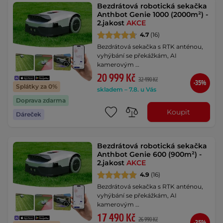
Bezdrátová robotická sekačka
Anthbot Genie 1000 (2000m²) -
2.jakost
AKCE
4.7
(16)
Bezdrátová sekačka s RTK anténou,
vyhýbání se překážkám, AI
kamerovým …
20 999 Kč
32 490 Kč
-35%
Splátky za 0%
skladem – 7.8. u Vás
Doprava zdarma
Koupit
Dáreček
Bezdrátová robotická sekačka
Anthbot Genie 600 (900m²) -
2.jakost
AKCE
4.9
(16)
Bezdrátová sekačka s RTK anténou,
vyhýbání se překážkám, AI
kamerovým …
17 490 Kč
26 990 Kč