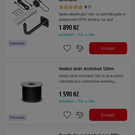
5
(1)
Sada obsahující vše, co potřebujete k
připevnění RTK antény na zeď. …
1 890 Kč
skladem – 7.8. u Vás
Dáreček
Koupit
Vodící drát Anthbot 120m
Vodící drát Anthbot 120 m je kvalitní
náhrada pro robotické sekačky, …
1 590 Kč
skladem – 7.8. u Vás
Koupit
Dáreček