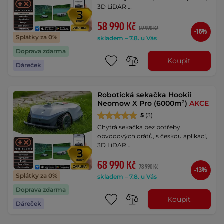
3D LiDAR …
58 990 Kč
69 990 Kč
-16%
Splátky za 0%
skladem – 7.8. u Vás
Doprava zdarma
Koupit
Dáreček
Robotická sekačka Hookii
Neomow X Pro (6000m²)
AKCE
5
(3)
Chytrá sekačka bez potřeby
obvodových drátů, s českou aplikací,
3D LiDAR …
68 990 Kč
78 990 Kč
-13%
Splátky za 0%
skladem – 7.8. u Vás
Doprava zdarma
Koupit
Dáreček