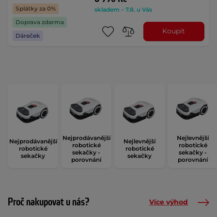
Splátky za 0%
skladem – 7.8. u Vás
Doprava zdarma
Koupit
Dáreček
Nejprodávanější
Nejlevnější
Nejprodávanější
Nejlevnější
robotické
robotické
robotické
robotické
sekačky -
sekačky -
sekačky
sekačky
porovnání
porovnání
Proč nakupovat u nás?
Více výhod