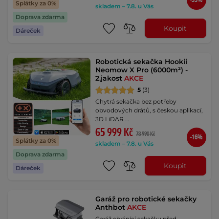
-35%
Splátky za 0%
skladem – 7.8. u Vás
Doprava zdarma
Koupit
Dáreček
Robotická sekačka Hookii
Neomow X Pro (6000m²) -
2.jakost
AKCE
5
(3)
Chytrá sekačka bez potřeby
obvodových drátů, s českou aplikací,
3D LiDAR …
65 999 Kč
78 990 Kč
-16%
Splátky za 0%
skladem – 7.8. u Vás
Doprava zdarma
Koupit
Dáreček
Garáž pro robotické sekačky
Anthbot
AKCE
Garáž chránící sekačku před