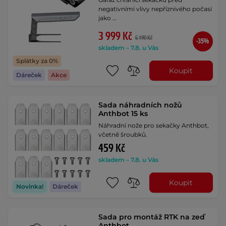
negativními vlivy nepříznivého počasí
jako …
3 999 Kč
6 190 Kč
-35%
skladem – 7.8. u Vás
Splátky za 0%
Koupit
Dáreček
Akce
Sada náhradních nožů
Anthbot 15 ks
Náhradní nože pro sekačky Anthbot,
včetně šroubků.
459 Kč
skladem – 7.8. u Vás
Koupit
Novinka!
Dáreček
Sada pro montáž RTK na zeď
Anthbot