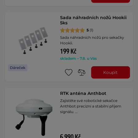
Sada náhradních nožů Hookii
5ks
5
(1)
Sada náhradních nožů pro sekačky
Hookii.
199 Kč
skladem – 7.8. u Vás
Dáreček
Koupit
RTK anténa Anthbot
Zajistěte své robotické sekačce
Anthbot precizní a stabilní příjem
signálu. …
6 990 Kč