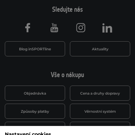
Sledujte nás
Facebook
Youtube
Instagram
LinkedIn
Blog inSPORTline
Aktuality
Vše o nákupu
Objednávka
Cena a druhy dopravy
Způsoby platby
Věrnostní systém
Montáž a servis
Reklamace a záruka
Nastavení cookies