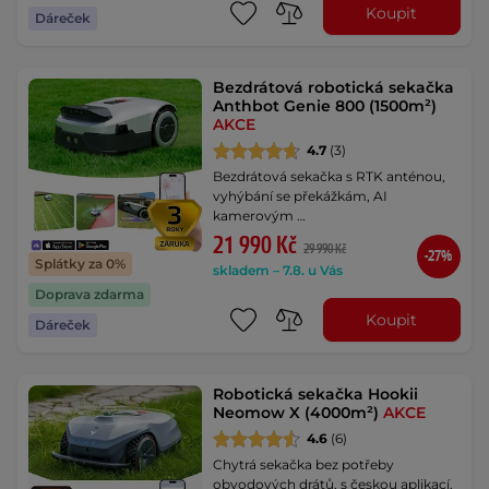
Koupit
Dáreček
Bezdrátová robotická sekačka
Anthbot Genie 800 (1500m²)
AKCE
4.7
(3)
Bezdrátová sekačka s RTK anténou,
vyhýbání se překážkám, AI
kamerovým …
21 990 Kč
29 990 Kč
-27%
Splátky za 0%
skladem – 7.8. u Vás
Doprava zdarma
Koupit
Dáreček
Robotická sekačka Hookii
Neomow X (4000m²)
AKCE
4.6
(6)
Chytrá sekačka bez potřeby
obvodových drátů, s českou aplikací,