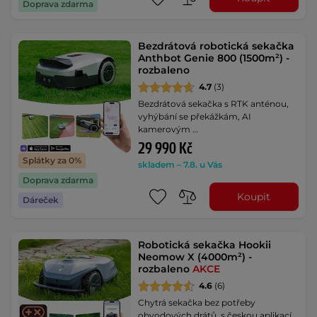
Doprava zdarma
Bezdrátová robotická sekačka
Anthbot Genie 800 (1500m²) -
rozbaleno
4.7
(3)
Bezdrátová sekačka s RTK anténou,
vyhýbání se překážkám, AI
kamerovým …
29 990 Kč
Splátky za 0%
skladem – 7.8. u Vás
Doprava zdarma
Koupit
Dáreček
Robotická sekačka Hookii
Neomow X (4000m²) -
rozbaleno
AKCE
4.6
(6)
Chytrá sekačka bez potřeby
obvodových drátů, s českou aplikací,