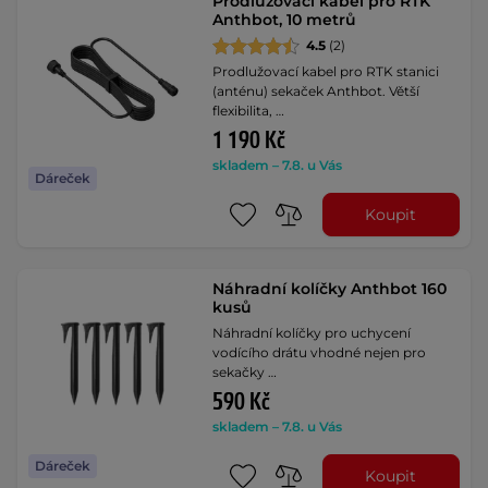
Prodlužovací kabel pro RTK
Anthbot, 10 metrů
4.5
(2)
Prodlužovací kabel pro RTK stanici
(anténu) sekaček Anthbot. Větší
flexibilita, …
1 190 Kč
skladem – 7.8. u Vás
Dáreček
Koupit
Náhradní kolíčky Anthbot 160
kusů
Náhradní kolíčky pro uchycení
vodícího drátu vhodné nejen pro
sekačky …
590 Kč
skladem – 7.8. u Vás
Dáreček
Koupit