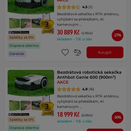
AKCE
4.5
(2)
Bezdrátová sekačka s RTK anténou,
vyhýbání se překážkám, AI
kamerovým …
30 889 Kč
42 490 Kč
-27%
Splátky za 0%
skladem – 7.8. u Vás
Doprava zdarma
Koupit
Dáreček
Bezdrátová robotická sekačka
Anthbot Genie 600 (900m²)
AKCE
4.9
(16)
Bezdrátová sekačka s RTK anténou,
vyhýbání se překážkám, AI
kamerovým …
18 999 Kč
26 990 Kč
-30%
Splátky za 0%
skladem – 7.8. u Vás
Doprava zdarma