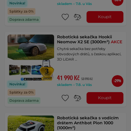
Novinka!
skladem – 7.8. u Vás
Splátky za 0%
Koupit
Doprava zdarma
Robotická sekačka Hookii
Neomow X2 SE (3000m²)
AKCE
Chytrá sekačka bez potřeby
obvodových drátů, s českou aplikací,
3D LiDAR …
41 990 Kč
58 990 Kč
-29%
Novinka!
skladem – 7.8. u Vás
Splátky za 0%
Koupit
Doprava zdarma
Robotická sekačka s vodícím
drátem Anthbot Pion 1000
(1000m²)