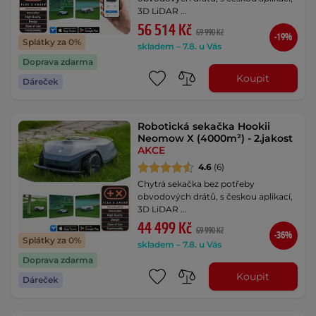
3D LiDAR …
56 514 Kč
69 990 Kč
-19%
Splátky za 0%
skladem – 7.8. u Vás
Doprava zdarma
Koupit
Dáreček
Robotická sekačka Hookii
Neomow X (4000m²) - 2.jakost
AKCE
4.6
(6)
Chytrá sekačka bez potřeby
obvodových drátů, s českou aplikací,
3D LiDAR …
44 499 Kč
69 990 Kč
-36%
Splátky za 0%
skladem – 7.8. u Vás
Doprava zdarma
Koupit
Dáreček