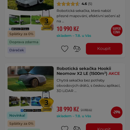
4.6
(5)
Robotická sekačka, která nabízí
přesné mapování, efektivní sečení až
na …
10 990 Kč
SUPER
CENA
Splátky za 0%
skladem – 7.8. u Vás
Doprava zdarma
Koupit
Dáreček
Robotická sekačka Hookii
Neomow X2 LE (1500m²)
AKCE
Chytrá sekačka bez potřeby
obvodových drátů, s českou aplikací,
3D LiDAR …
38 990 Kč
54 990 Kč
-29%
Novinka!
skladem – 7.8. u Vás
Splátky za 0%
Koupit