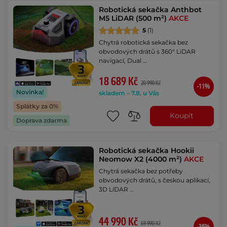
Robotická sekačka Anthbot
M5 LiDAR (500 m²)
AKCE
5
(1)
Chytrá robotická sekačka bez
obvodových drátů s 360° LiDAR
navigací, Dual …
18 689 Kč
20 990 Kč
-11%
Novinka!
skladem – 7.8. u Vás
Splátky za 0%
Koupit
Doprava zdarma
Robotická sekačka Hookii
Neomow X2 (4000 m²)
AKCE
Chytrá sekačka bez potřeby
obvodových drátů, s českou aplikací,
3D LiDAR …
44 990 Kč
69 990 Kč
-36%