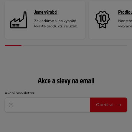
Jsme výrobci
Prodlou
Zakládáme si na vysoké
Nadstan
kvalitě produktů i služeb.
vybrané
Akce a slevy na email
Akční newsletter
Odebírat