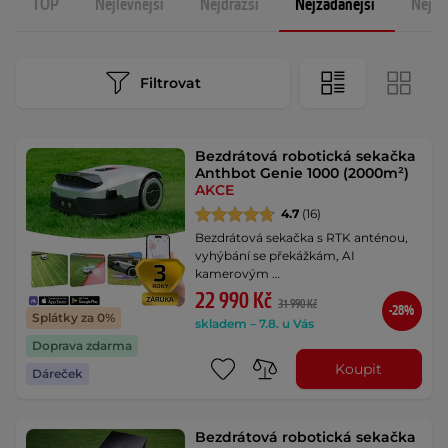
TOP
Nejlevnější
Nejdražší
Nejžádanější
Nejno
Filtrovat
Bezdrátová robotická sekačka
Anthbot Genie 1000 (2000m²)
AKCE
4.7
(16)
Bezdrátová sekačka s RTK anténou,
vyhýbání se překážkám, AI
kamerovým …
22 990 Kč
31 990 Kč
-28%
Splátky za 0%
skladem – 7.8. u Vás
Doprava zdarma
Koupit
Dáreček
Bezdrátová robotická sekačka