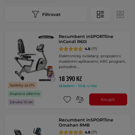
Filtrovat
Recumbent inSPORTline
inCondi R60i
4.8
(17)
Elektronicky ovládaný, propojení s
mobilními aplikacemi, HRC program,
pohodlné …
18 390 Kč
Splátky za 0%
skladem – 10.8. u Vás
Doprava zdarma
Koupit
Záruka 10 let
Recumbent inSPORTline
Omahan RMB
4.8
(17)