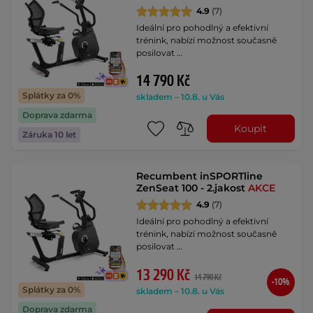
4.9
(7)
Ideální pro pohodlný a efektivní
trénink, nabízí možnost současně
posilovat …
14 790 Kč
Splátky za 0%
skladem – 10.8. u Vás
Doprava zdarma
Koupit
Záruka 10 let
Recumbent inSPORTline
ZenSeat 100 - 2.jakost
AKCE
4.9
(7)
Ideální pro pohodlný a efektivní
trénink, nabízí možnost současně
posilovat …
13 290 Kč
14 790 Kč
-10%
Splátky za 0%
skladem – 10.8. u Vás
Doprava zdarma