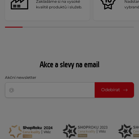
Zakládáme si na vysoké
Nadstan
kvalitě produktů i služeb.
vybrané
Akce a slevy na email
Akční newsletter
Odebírat