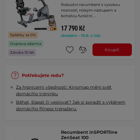
Robustní recumbent s vysokou
nosností, nízkým nástupem a
bohatou funkční …
17 790 Kč
Splátky za 0%
skladem – 10.8. u Vás
Doprava zdarma
Koupit
Záruka 10 let
Potřebujete radu?
Za hranicemi všednosti: Kinomap mění svět
domácího tréninku
Běhat, šlapat či veslovat? Jak si poradit s výběrem
domácího fitness trenažeru.
Recumbent inSPORTline
ZenSeat 100