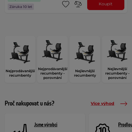
Koupit
Záruka 10 let
Nejprodávanější
Nejlevnější
Nejprodávanější
Nejlevnější
recumbenty -
recumbenty -
recumbenty
recumbenty
porovnání
porovnání
Proč nakupovat u nás?
Více výhod
Jsme výrobci
Prodlou