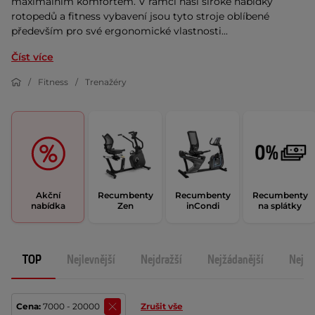
maximálním komfortem. V rámci naší široké nabídky
rotopedů a fitness vybavení jsou tyto stroje oblíbené
především pro své ergonomické vlastnosti...
Číst více
Fitness
Trenažéry
Akční
Recumbenty
Recumbenty
Recumbenty
nabídka
Zen
inCondi
na splátky
TOP
Nejlevnější
Nejdražší
Nejžádanější
Nejno
Cena:
7000 - 20000
Zrušit vše