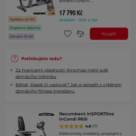
bohatou funkční …
17 790 Kč
Splátky za 0%
skladem – 10.8. u Vás
Doprava zdarma
Koupit
Záruka 10 let
Potřebujete radu?
Za hranicemi všednosti: Kinomap mění svět
domácího tréninku
Běhat, šlapat či veslovat? Jak si poradit s výběrem
domácího fitness trenažeru.
Recumbent inSPORTline
inCondi R60i
4.8
(17)
Elektronicky ovládaný, propojení s