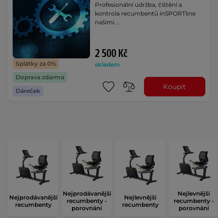
Profesionální údržba, čištění a
kontrola recumbentů inSPORTline
našimi …
2 500 Kč
Splátky za 0%
skladem
Doprava zdarma
Koupit
Dáreček
Nejprodávanější
Nejlevnější
Nejprodávanější
Nejlevnější
recumbenty -
recumbenty -
recumbenty
recumbenty
porovnání
porovnání