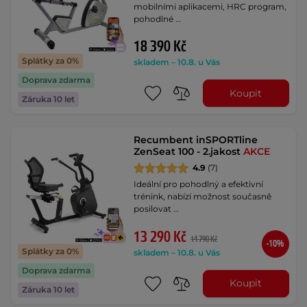
mobilními aplikacemi, HRC program,
pohodlné …
18 390 Kč
Splátky za 0%
skladem – 10.8. u Vás
Doprava zdarma
Koupit
Záruka 10 let
Recumbent inSPORTline
ZenSeat 100 - 2.jakost
AKCE
4.9
(7)
Ideální pro pohodlný a efektivní
trénink, nabízí možnost současně
posilovat …
13 290 Kč
14 790 Kč
-10%
Splátky za 0%
skladem – 10.8. u Vás
Doprava zdarma
Koupit
Záruka 10 let