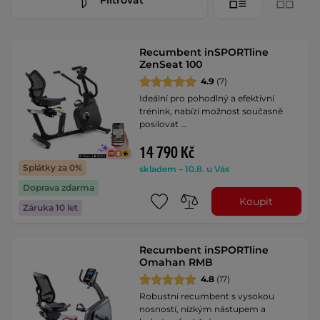
Recumbent inSPORTline
ZenSeat 100
4.9
(7)
Ideální pro pohodlný a efektivní
trénink, nabízí možnost současně
posilovat …
14 790 Kč
Splátky za 0%
skladem – 10.8. u Vás
Doprava zdarma
Koupit
Záruka 10 let
Recumbent inSPORTline
Omahan RMB
4.8
(17)
Robustní recumbent s vysokou
nosností, nízkým nástupem a