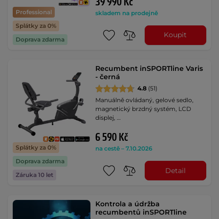
39 990 Kč
Professional
skladem na prodejně
Splátky za 0%
Koupit
Doprava zdarma
Recumbent inSPORTline Varis
- černá
4.8
(51)
Manuálně ovládaný, gelové sedlo,
magnetický brzdný systém, LCD
displej, …
6 590 Kč
Splátky za 0%
na cestě – 7.10.2026
Doprava zdarma
Detail
Záruka 10 let
Kontrola a údržba
recumbentů inSPORTline