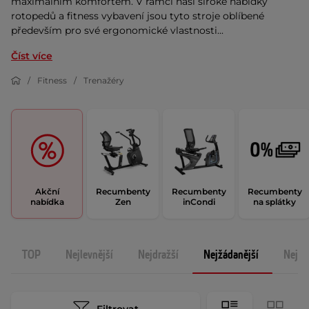
maximálním komfortem. V rámci naší široké nabídky
rotopedů a fitness vybavení jsou tyto stroje oblíbené
především pro své ergonomické vlastnosti...
Číst více
Fitness
Trenažéry
Akční
Recumbenty
Recumbenty
Recumbenty
nabídka
Zen
inCondi
na splátky
TOP
Nejlevnější
Nejdražší
Nejžádanější
Nejno
Filtrovat