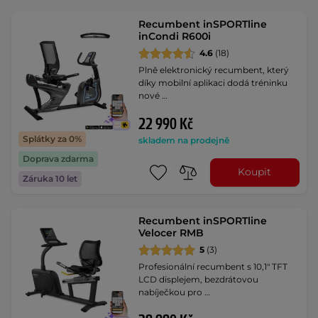
Recumbent inSPORTline
inCondi R600i
4.6
(18)
Plně elektronický recumbent, který
díky mobilní aplikaci dodá tréninku
nové …
22 990 Kč
Splátky za 0%
skladem na prodejně
Doprava zdarma
Koupit
Záruka 10 let
Recumbent inSPORTline
Velocer RMB
5
(3)
Profesionální recumbent s 10,1" TFT
LCD displejem, bezdrátovou
nabíječkou pro …