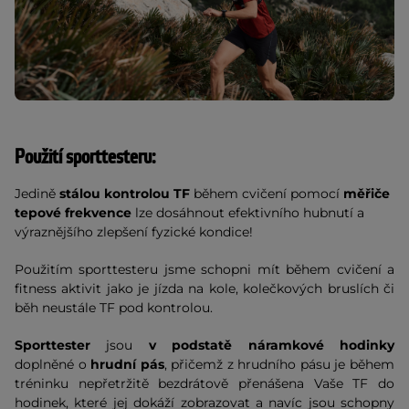
Použití sporttesteru:
Jedině
stálou kontrolou TF
během cvičení pomocí
měřiče
tepové frekvence
lze dosáhnout efektivního hubnutí a
výraznějšího zlepšení fyzické kondice!
Použitím sporttesteru jsme schopni mít během cvičení a
fitness aktivit jako je jízda na kole, kolečkových bruslích či
běh neustále TF pod kontrolou.
Sporttester
jsou
v podstatě náramkové hodinky
doplněné o
hrudní pás
, přičemž z hrudního pásu je během
tréninku nepřetržitě bezdrátově přenášena Vaše TF do
hodinek, které jej dokáží zobrazovat a navíc jsou schopny