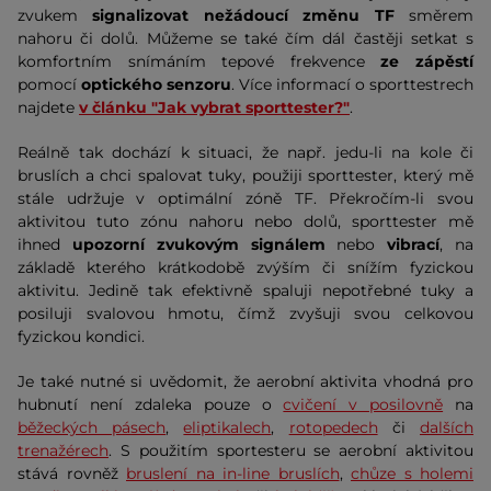
zvukem
signalizovat nežádoucí změnu TF
směrem
nahoru či dolů. Můžeme se také čím dál častěji setkat s
komfortním snímáním tepové frekvence
ze zápěstí
pomocí
optického senzoru
. Více informací o sporttestrech
najdete
v článku "Jak vybrat sporttester?"
.
Reálně tak dochází k situaci, že např. jedu-li na kole či
bruslích a chci spalovat tuky, použiji sporttester, který mě
stále udržuje v optimální zóně TF. Překročím-li svou
aktivitou tuto zónu nahoru nebo dolů, sporttester mě
ihned
upozorní zvukovým signálem
nebo
vibrací
, na
základě kterého krátkodobě zvýším či snížím fyzickou
aktivitu. Jedině tak efektivně spaluji nepotřebné tuky a
posiluji svalovou hmotu, čímž zvyšuji svou celkovou
fyzickou kondici.
Je také nutné si uvědomit, že aerobní aktivita vhodná pro
hubnutí není zdaleka pouze o
cvičení v posilovně
na
běžeckých pásech
,
eliptikalech
,
rotopedech
či
dalších
trenažérech
. S použitím sportesteru se aerobní aktivitou
stává rovněž
bruslení na in-line bruslích
,
chůze s holemi