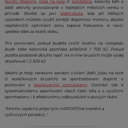
Nordic Walking
,
jízda na kole
či
koloběžce
, klasický běh a
další aktivity provozované v teplejších měsících venku v
přírodě. Skvělé se jeví
elektrokola
, kde při těžkých
výjezdech můžete využít silnější dopomoci motoru, abyste
nepřekročili optimální zónu tepové frekvence. A navíc
ujedete dále za kratší dobu.
Pro porovnání, pokud budete cvičit hodinu na rotopedu
bude Vaše kalorická spotřeba přibližně 1 700 kJ. Pokud
jezdíte podobně dlouho např. na in-line bruslích může výdej
dosahovat i 2 500 kJ.
Ideální je tedy venkovní aerobní cvičení (běh, jízdu na kole
či kolečkových bruslích) se sporttesterem doplnit o
posilování s
posilovacími pomůckami
. Dochází tak k
systematickému zpevňování všech částí těla a s využitím
sporttesteru i k efektivnímu odbourávání tukových tkání.
"Mnoho úspěchů přeje tým inSPORTline trenérů a
výživových poradců..."