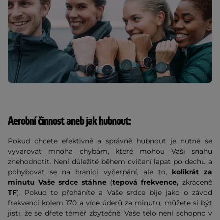
Aerobní činnost aneb jak hubnout:
Pokud chcete efektivně a správně hubnout je nutné se
vyvarovat mnoha chybám, které mohou Vaši snahu
znehodnotit. Není důležité během cvičení lapat po dechu a
pohybovat se na hranici vyčerpání, ale to,
kolikrát za
minutu Vaše srdce stáhne
(
tepová frekvence,
zkráceně
TF
). Pokud to přeháníte a Vaše srdce bije jako o závod
frekvencí kolem 170 a více úderů za minutu, můžete si být
jisti, že se dřete téměř zbytečně. Vaše tělo není schopno v