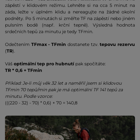
zápěstí v klidovém režimu. Lehněte si na cca 5 minut na
záda, ležte v úplném klidu a nereagujte na žádné okolní
podněty. Po 5 minutách si změřte TF na zápěstí nebo jiném
pulsním bodě (např. krční tepně). Výsledná hodnota
srdečních tepů za minutu je tedy TFmin.
Odečtením
TFmax - TFmin
dostanete tzv.
tepovu rezervu
(
TR
).
Váš
optimální tep pro hubnutí
pak spočítáte:
TR * 0,6 + TFmin
Příklad: Je-li můj věk 32 let a naměřil jsem si klidovou
TFmin 70 tepů/min pak je má optimální TF 141 tepů za
minutu. Podle vzorce:
(((220 - 32) - 70) * 0,6) + 70 = 140,8