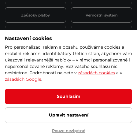
Způsoby platby
Věrnostní systém
Montáž a servis
Reklamace a záruka
Nastavení cookies
Pro personalizaci reklam a obsahu používáme cookies a
Půjčovna
Kariéra
mobilní reklamní identifikátory třetích stran, abychom vám
obchodní podmínky
ukazovali relevantnější nabídky – v rámci personalizované i
nepersonalizované reklamy. Bez vašeho souhlasu nic
nesbíráme. Podrobnosti najdete v
zásadách cookies
a v
zásadách Google
.
© 2026 SEVEN SPORT s.r.o Všechna práva vyhrazena
Podle zákona o evidenci tržeb je prodávající povinen vystavit
Souhlasím
kupujícímu účtenku.
Zároveň je povinen zaevidovat přijatou tržbu u správce daně online; v
případě technického výpadku pak nejpozději do 48 hodin.
Upravit nastavení
Ochrana osobních údajů
Nastavení cookies
Vnitřní oznamovací
systém
Prohlášení přístupnosti
Pouze nezbytné