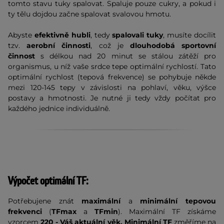
tomto stavu tuky spalovat. Spaluje pouze cukry, a pokud i
ty tělu dojdou začne spalovat svalovou hmotu.
Abyste
efektivně hubli
, tedy
spalovali tuky
, musíte docílit
tzv.
aerobní činnosti
, což je
dlouhodobá sportovní
činnost
s délkou nad 20 minut se stálou zátěží pro
organismus, u níž vaše srdce tepe optimální rychlostí. Tato
optimální rychlost (tepová frekvence) se pohybuje někde
mezi 120-145 tepy v závislosti na pohlaví, věku, výšce
postavy a hmotnosti. Je nutné ji tedy vždy počítat pro
každého jednice individuálně.
Výpočet optimální TF:
Potřebujene znát
maximální
a
minimální tepovou
frekvenci
(
TFmax
a
TFmin
). Maximální TF získáme
vzorcem
220 - Váš aktuální věk.
Minimální TF
změříme na