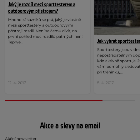
Jaký je rozdíl mezi sporttesterem a
outdoorovým přístrojem?
Mnoho zákazníků se ptá, jaký je vlastně
mezi sporttestery a outdoorovými
přístroji rozdíl. Není se čemu divit, na
první pohled moc rozdílů patrných není.
Jak vybrat sportteste
Teprve...
Sporttestery jsou v dn
nepostradatelným do
kdo aktivně sportuje. 
vám pomohly sledovat 
při tréninku,...
12. 4. 2017
5. 4. 2017
Akce a slevy na email
Akční newsletter