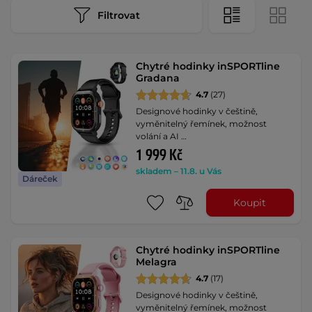
Filtrovat
Chytré hodinky inSPORTline
Gradana
4.7
(27)
Designové hodinky v češtině,
vyměnitelný řemínek, možnost
volání a AI …
1 999 Kč
skladem – 11.8. u Vás
Dáreček
Koupit
Chytré hodinky inSPORTline
Melagra
4.7
(17)
Designové hodinky v češtině,
vyměnitelný řemínek, možnost