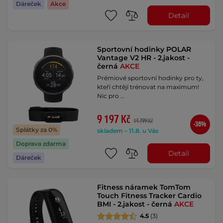
Dáreček
Akce
Detail
Sportovní hodinky POLAR
Vantage V2 HR - 2.jakost -
černá
AKCE
Prémiové sportovní hodinky pro ty,
kteří chtějí trénovat na maximum!
Nic pro …
9 197 Kč
14 799 Kč
-38%
Splátky za 0%
skladem – 11.8. u Vás
Doprava zdarma
Detail
Dáreček
Fitness náramek TomTom
Touch Fitness Tracker Cardio
BMI - 2.jakost - černá
AKCE
4.5
(3)