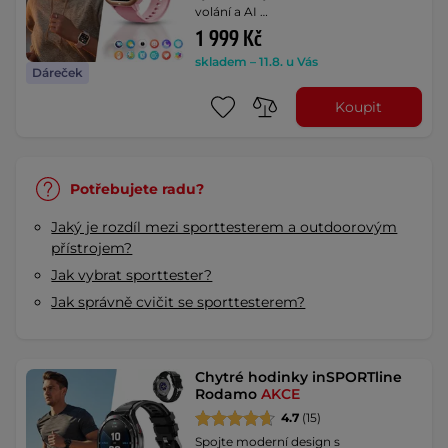
volání a AI …
1 999 Kč
skladem – 11.8. u Vás
Dáreček
Koupit
Potřebujete radu?
Jaký je rozdíl mezi sporttesterem a outdoorovým
přístrojem?
Jak vybrat sporttester?
Jak správně cvičit se sporttesterem?
Chytré hodinky inSPORTline
Rodamo
AKCE
4.7
(15)
Spojte moderní design s