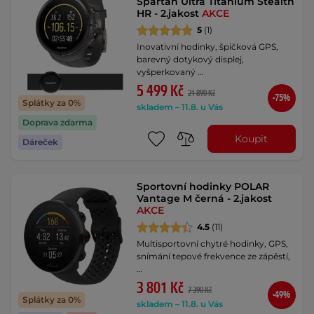
Spartan Ultra Titanium Stealth
HR - 2.jakost
AKCE
5
(1)
Inovativní hodinky, špičková GPS,
barevný dotykový displej,
vyšperkovaný …
5 499 Kč
21 890 Kč
-75%
Splátky za 0%
skladem – 11.8. u Vás
Doprava zdarma
Koupit
Dáreček
Sportovní hodinky POLAR
Vantage M černá - 2.jakost
AKCE
4.5
(11)
Multisportovní chytré hodinky, GPS,
snímání tepové frekvence ze zápěstí,
…
3 801 Kč
7 390 Kč
-49%
Splátky za 0%
skladem – 11.8. u Vás