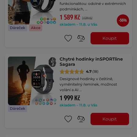
funkcionalitou: odolné v extrémních
podmínkách, …
1 589 Kč
3 599 Kč
-56%
skladem – 11.8. u Vás
Dáreček
Akce
Koupit
Chytré hodinky inSPORTline
Sagara
4.7
(18)
Designové hodinky v češtině,
vyměnitelný řemínek, možnost
volání a AI …
1 999 Kč
skladem – 11.8. u Vás
Dáreček
Koupit