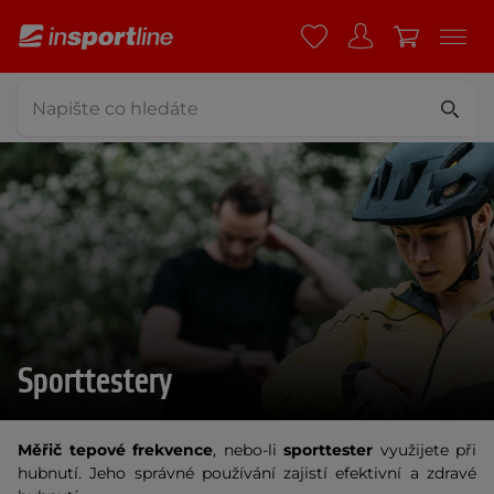
Sporttestery
Měřič tepové frekvence
, nebo-li
sporttester
využijete při
hubnutí. Jeho správné používání zajistí efektivní a zdravé