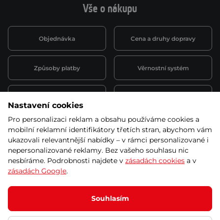
Vše o nákupu
Objednávka
Cena a druhy dopravy
Způsoby platby
Věrnostní systém
Montáž a servis
Reklamace a záruka
Nastavení cookies
Pro personalizaci reklam a obsahu používáme cookies a
Půjčovna
Kariéra
mobilní reklamní identifikátory třetích stran, abychom vám
obchodní podmínky
ukazovali relevantnější nabídky – v rámci personalizované i
nepersonalizované reklamy. Bez vašeho souhlasu nic
nesbíráme. Podrobnosti najdete v
zásadách cookies
a v
zásadách Google
.
© 2026 SEVEN SPORT s.r.o Všechna práva vyhrazena
Podle zákona o evidenci tržeb je prodávající povinen vystavit
Souhlasím
kupujícímu účtenku.
Zároveň je povinen zaevidovat přijatou tržbu u správce daně online; v