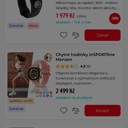
Měření tepu ze zápěstí, BMI - měření
skladby těla, monitor denní aktivity, …
1 979 Kč
2 999 Kč
-34%
skladem – 11.8. u Vás
Dáreček
Akce
Detail
Chytré hodinky inSPORTline
Manzon
4.3
(6)
Objevte kombinaci elegance a
funkčnosti s výjimečným AMOLED
displejem, rozhraním …
2 499 Kč
skladem na prodejně
Splátky za 0%
Dáreček
Koupit