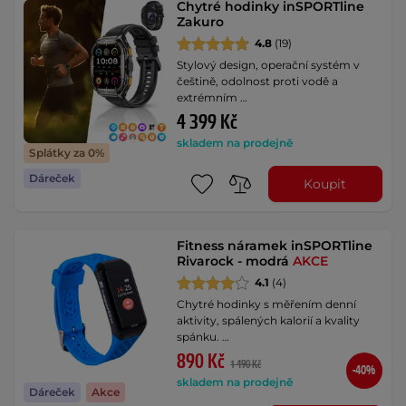
Chytré hodinky inSPORTline
Zakuro
4.8
(19)
Stylový design, operační systém v
češtině, odolnost proti vodě a
extrémním …
4 399 Kč
skladem na prodejně
Splátky za 0%
Dáreček
Koupit
Fitness náramek inSPORTline
Rivarock - modrá
AKCE
4.1
(4)
Chytré hodinky s měřením denní
aktivity, spálených kalorií a kvality
spánku. …
890 Kč
1 490 Kč
-40%
skladem na prodejně
Dáreček
Akce