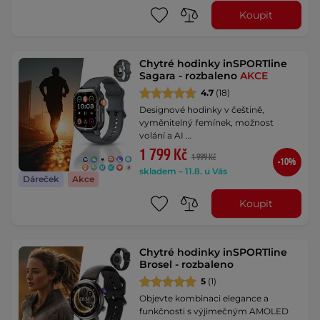
Koupit
Chytré hodinky inSPORTline
Sagara - rozbaleno
AKCE
4.7
(18)
Designové hodinky v češtině,
vyměnitelný řemínek, možnost
volání a AI …
1 799 Kč
1 999 Kč
-10%
skladem – 11.8. u Vás
Dáreček
Akce
Koupit
Chytré hodinky inSPORTline
Brosel - rozbaleno
5
(1)
Objevte kombinaci elegance a
funkčnosti s výjimečným AMOLED