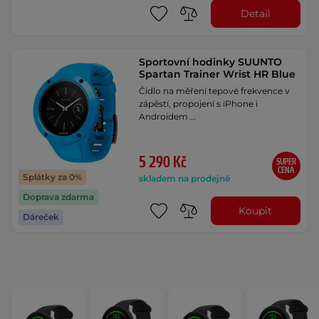
Detail
Sportovní hodinky SUUNTO
Spartan Trainer Wrist HR Blue
Čidlo na měření tepové frekvence v
zápěstí, propojení s iPhone i
Androidem …
5 290 Kč
SUPER
CENA
Splátky za 0%
skladem na prodejně
Doprava zdarma
Koupit
Dáreček