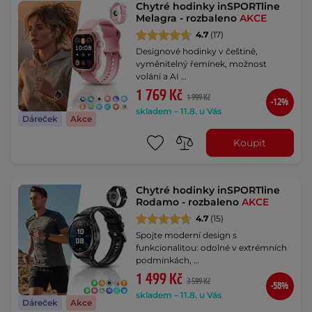
Chytré hodinky inSPORTline
Melagra - rozbaleno
AKCE
4.7
(17)
Designové hodinky v češtině,
vyměnitelný řemínek, možnost
volání a AI …
1 769 Kč
1 999 Kč
-12%
skladem – 11.8. u Vás
Dáreček
Akce
Koupit
Chytré hodinky inSPORTline
Rodamo - rozbaleno
AKCE
4.7
(15)
Spojte moderní design s
funkcionalitou: odolné v extrémních
podmínkách, …
1 499 Kč
3 599 Kč
-58%
skladem – 11.8. u Vás
Dáreček
Akce