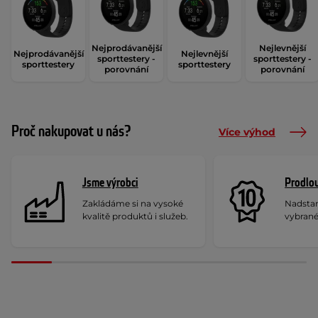
Nejprodávanější
Nejlevnější
Nejprodávanější
Nejlevnější
sporttestery -
sporttestery -
sporttestery
sporttestery
porovnání
porovnání
Proč nakupovat u nás?
Více výhod
Jsme výrobci
Prodlou
Zakládáme si na vysoké
Nadstan
kvalitě produktů i služeb.
vybrané