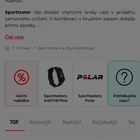
hubnutí.
Sporttester
Vás dokáže chytrými kroky vést v průběhu
samotného cvičení. V kombinaci s hrudním pásem dokáže
přímo zázraky -...
Číst více
Fitness
Sporttestery a chytré přístroje
Akční
Sporttestery
Sporttestery
Potřebujete
nabídka
inSPORTline
Polar
radu?
TOP
Nejlevnější
Nejdražší
Nejžádanější
Nejno