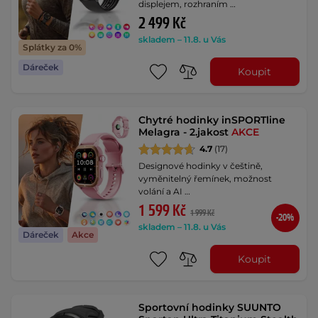
displejem, rozhraním …
2 499 Kč
skladem – 11.8. u Vás
Splátky za 0%
Dáreček
Koupit
Chytré hodinky inSPORTline
Melagra - 2.jakost
AKCE
4.7
(17)
Designové hodinky v češtině,
vyměnitelný řemínek, možnost
volání a AI …
1 599 Kč
1 999 Kč
-20%
skladem – 11.8. u Vás
Dáreček
Akce
Koupit
Sportovní hodinky SUUNTO