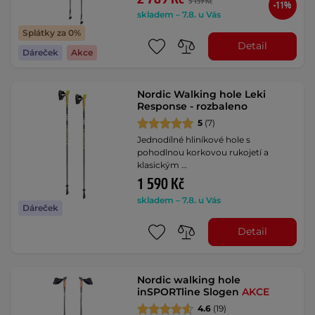
3 139 Kč
-11%
skladem – 7.8. u Vás
Splátky za 0%
Detail
Dáreček
Akce
Nordic Walking hole Leki
Response - rozbaleno
5
(7)
Jednodílné hliníkové hole s
pohodlnou korkovou rukojetí a
klasickým …
1 590 Kč
skladem – 7.8. u Vás
Dáreček
Detail
Nordic walking hole
inSPORTline Slogen
AKCE
4.6
(19)