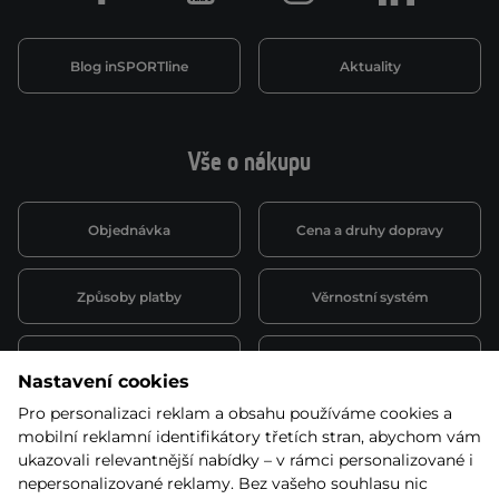
Blog inSPORTline
Aktuality
Vše o nákupu
Objednávka
Cena a druhy dopravy
Způsoby platby
Věrnostní systém
Montáž a servis
Reklamace a záruka
Nastavení cookies
Pro personalizaci reklam a obsahu používáme cookies a
Půjčovna
Kariéra
mobilní reklamní identifikátory třetích stran, abychom vám
obchodní podmínky
ukazovali relevantnější nabídky – v rámci personalizované i
nepersonalizované reklamy. Bez vašeho souhlasu nic