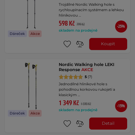
Trojdílné Nordic Walking hole s
rychloupínacím systémem a lehkou
hliníkovou …
598 Kč
799 Kč
-25%
skladem na prodejně
Dáreček
Akce
Koupit
Nordic Walking hole LEKI
Response
AKCE
5
(7)
Jednodílné hliníkové hole s
pohodlnou korkovou rukojetí a
klasickým …
1 349 Kč
1 590 Kč
-15%
skladem na prodejně
Dáreček
Akce
Detail