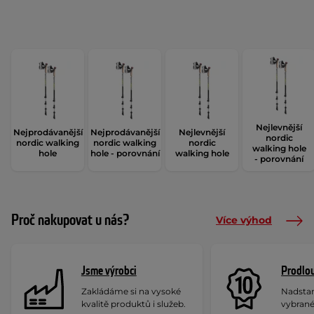
Nejlevnější
Nejprodávanější
Nejprodávanější
Nejlevnější
nordic
nordic walking
nordic walking
nordic
walking hole
hole
hole - porovnání
walking hole
- porovnání
Proč nakupovat u nás?
Více výhod
Jsme výrobci
Prodlou
Zakládáme si na vysoké
Nadstan
kvalitě produktů i služeb.
vybrané