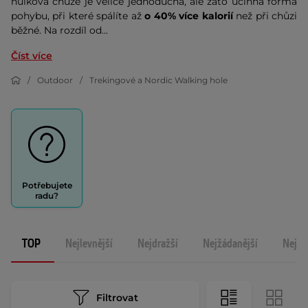
hůlková chůze je velice jednoduchá, ale zato účinná forma
pohybu, při které spálíte až
o 40% více kalorií
než při chůzi
běžné. Na rozdíl od...
Číst více
Outdoor
Trekingové a Nordic Walking hole
Potřebujete
radu?
TOP
Nejlevnější
Nejdražší
Nejžádanější
Nejno
Filtrovat