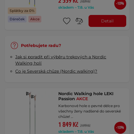
2 559 Kč
2 839 Kč
-10%
skladem – 7.8. u Vás
Splátky za 0%
Dáreček
Akce
Detail
Potřebujete radu?
Jak si poradit při výběru trekových a Nordic
Walking holí
Co je Severská chůze (Nordic walking)?
Nordic Walking hole LEKI
Passion
AKCE
Karbonové hole o pevné délce pro
všechny ženy nadšené do severské
chůze! …
1 849 Kč
2 049 Kč
-10%
skladem – 7.8. u Vás