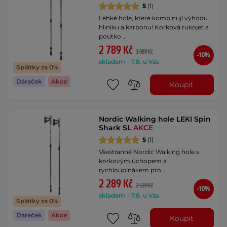
5
(1)
Lehké hole, které kombinují výhodu
hliníku a karbonu! Korková rukojeť a
poutko …
2 789 Kč
3 089 Kč
-10%
skladem – 7.8. u Vás
Splátky za 0%
Dáreček
Akce
Koupit
Nordic Walking hole LEKI Spin
Shark SL
AKCE
5
(1)
Všestranné Nordic Walking hole s
korkovým úchopem a
rychloupínákem pro …
2 289 Kč
2 539 Kč
-10%
skladem – 7.8. u Vás
Splátky za 0%
Dáreček
Akce
Koupit