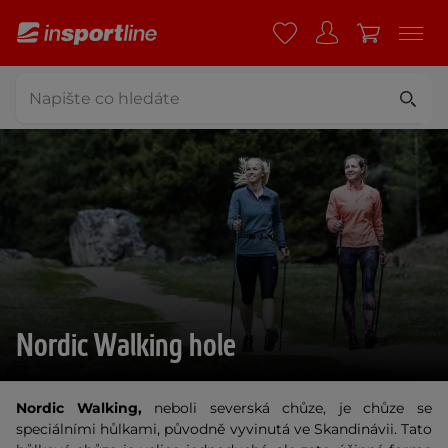
Nordic Walking hole
Nordic Walking,
neboli severská chůze, je chůze se
speciálními hůlkami, původně vyvinutá ve Skandinávii. Tato