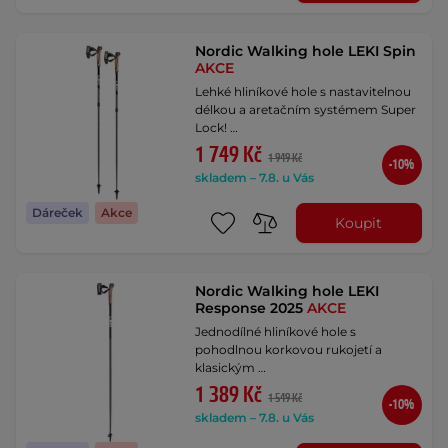
Nordic Walking hole LEKI Spin
AKCE
Lehké hliníkové hole s nastavitelnou
délkou a aretačním systémem Super
Lock! …
1 749 Kč
1 949 Kč
-10%
skladem – 7.8. u Vás
Dáreček
Akce
Koupit
Nordic Walking hole LEKI
Response 2025
AKCE
Jednodílné hliníkové hole s
pohodlnou korkovou rukojetí a
klasickým …
1 389 Kč
1 549 Kč
-10%
skladem – 7.8. u Vás