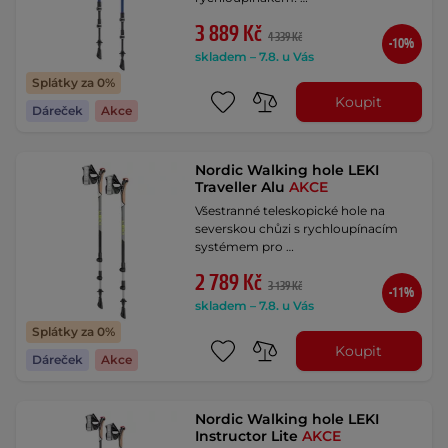
3 889 Kč
4 339 Kč
-10%
skladem – 7.8. u Vás
Splátky za 0%
Koupit
Dáreček
Akce
Nordic Walking hole LEKI
Traveller Alu
AKCE
Všestranné teleskopické hole na
severskou chůzi s rychloupínacím
systémem pro …
2 789 Kč
3 139 Kč
-11%
skladem – 7.8. u Vás
Splátky za 0%
Koupit
Dáreček
Akce
Nordic Walking hole LEKI
Instructor Lite
AKCE