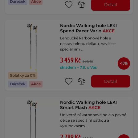
Dáreček
Akce
Detail
Nordic Walking hole LEKI
Speed Pacer Vario
AKCE
Lehoučké karbonové hole s
nastavitelnou délkou, navíc se
speciálním …
3 459 Kč
3 849 Kč
-10%
skladem – 7.8. u Vás
Splátky za 0%
Detail
Dáreček
Akce
Nordic Walking hole LEKI
Smart Flash
AKCE
Univerzální karbonové hole o pevné
délce se speciální patkou a
vysunovacím …
2 789 Kč