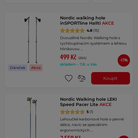
Nordic walking hole
inSPORTline Hallti
AKCE
4.8
(15)
Dvoudílné Nordic Walking hole s
rychloupínacím systémem a lehkou
hliníkovou …
499 Kč
599 Kč
-17%
skladem – 7.8. u Vás
Dáreček
Akce
Koupit
Nordic Walking hole LEKI
Speed Pacer Lite
AKCE
5
(1)
Lehoučké karbonové hole o pevné
délce, navíc se speciálním
ergonomických …