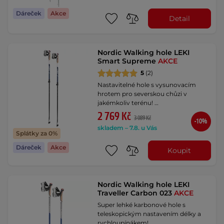
Dáreček
Akce
Detail
Nordic Walking hole LEKI
Smart Supreme
AKCE
5
(2)
Nastavitelné hole s vysunovacím
hrotem pro severskou chůzi v
jakémkoliv terénu! …
2 769 Kč
3 089 Kč
-10%
skladem – 7.8. u Vás
Splátky za 0%
Dáreček
Akce
Koupit
Nordic Walking hole LEKI
Traveller Carbon 023
AKCE
Super lehké karbonové hole s
teleskopickým nastavením délky a
rychloupínákem! …