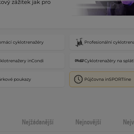
kový zážitek jak pro 
mácí cyklotrenažéry
Profesionální cyklotren
klotrenažery inCondi
Cyklotrenažéry na splát
rkové poukazy
Půjčovna inSPORTline
Nejžádanější
Nejnovější
Nejv