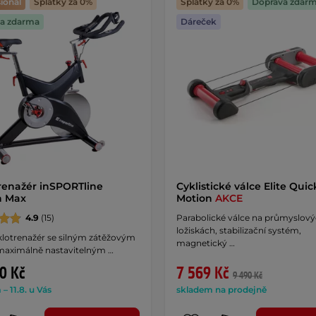
ional
Splátky za 0%
Splátky za 0%
Doprava zdar
a zdarma
Dáreček
renažér inSPORTline
Cyklistické válce Elite Quic
n Max
Motion
AKCE
4.9
(15)
Parabolické válce na průmyslov
ložiskách, stabilizační systém,
klotrenažér se silným zátěžovým
magnetický …
maximálně nastavitelným …
0 Kč
7 569 Kč
9 490 Kč
– 11.8. u Vás
skladem na prodejně