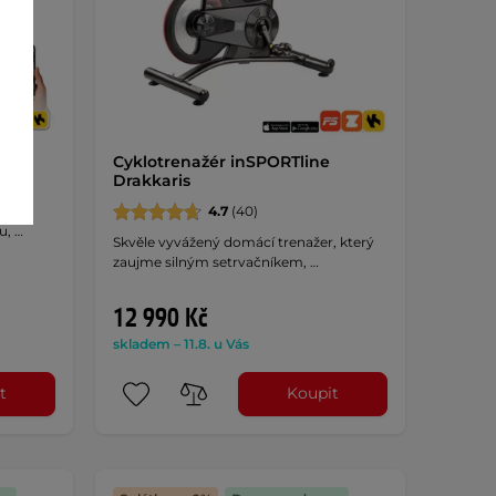
Cyklotrenažér inSPORTline
Drakkaris
4.7
(40)
u, …
Skvěle vyvážený domácí trenažer, který
zaujme silným setrvačníkem, …
12 990 Kč
skladem – 11.8. u Vás
t
Koupit