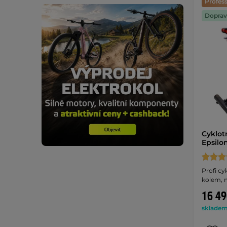
Profess
Doprav
Cyklot
Epsilo
Profi cy
kolem, 
16 49
skladem 