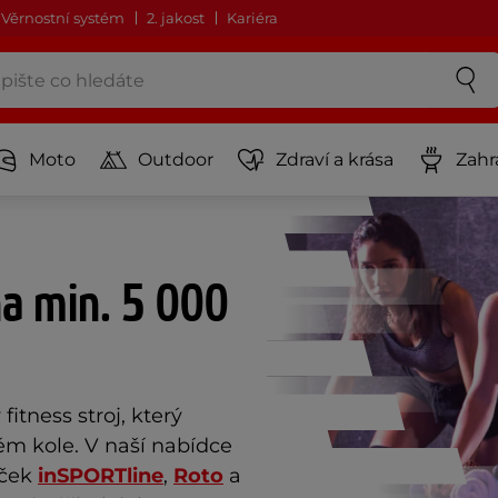
Věrnostní systém
2. jakost
Kariéra
Moto
Outdoor
Zdraví a krása
Zahr
na min. 5 000
itness stroj, který 
m kole. V naší nabídce 
ček 
inSPORTline
, 
Roto
 a 