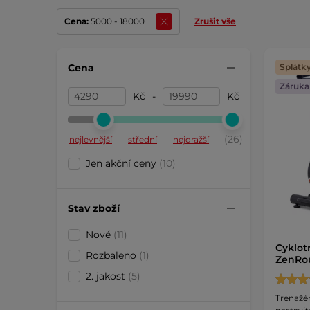
Cena:
5000 - 18000
Zrušit vše
Cena
Splátk
Záruka 
Kč
-
Kč
(26)
nejlevnější
střední
nejdražší
Jen akční ceny
(10)
Stav zboží
Nové
(11)
Cyklot
Rozbaleno
(1)
ZenRo
2. jakost
(5)
Trenažér