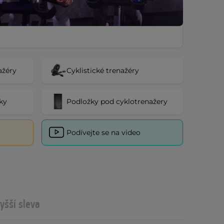
ažéry
Cyklistické trenažéry
ky
Podložky pod cyklotrenažery
Podívejte se na video
yšší sleva