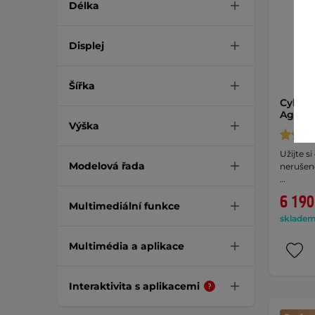
Délka
Displej
Šířka
Cyklot
Agnet
Výška
Užijte s
Modelová řada
nerušen
…
6 190
Multimediální funkce
skladem 
Multimédia a aplikace
Interaktivita s aplikacemi