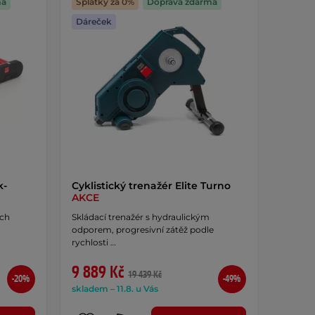
ma
Splátky za 0%
Doprava zdarma
Dáreček
k-
Cyklistický trenažér Elite Turno
AKCE
ých
Skládací trenažér s hydraulickým
odporem, progresivní zátěž podle
rychlosti …
9 889 Kč
19 439 Kč
-20%
-49%
skladem – 11.8. u Vás