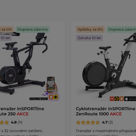
y za 0%
Doprava zdarma
Splátky za 0%
Doprava zdar
10 let
Záruka 10 let
renažer inSPORTline
Cyklotrenažér inSPORTline
ute 250
AKCE
ZenRoute 1000
AKCE
4.8
(11)
4.7
(3)
 s 32 úrovněmi zatížení,
Trenažer s maximálním přizpůso