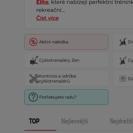
Elite
, které nabízejí perfektní trénin
rekreační...
Číst více
Akční nabídka
Do
Cyklotrenažéry Zen
Cy
Kontrola a údržba
Dá
cyklotrenažérů
Potřebujete radu?
TOP
Nejlevnější
Nejdražší