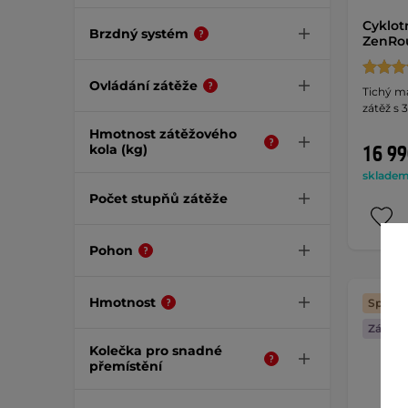
Cyklot
Brzdný systém
ZenRo
Ovládání zátěže
Tichý m
zátěž s 
Hmotnost zátěžového
16 99
kola (kg)
skladem 
Počet stupňů zátěže
Pohon
Hmotnost
Splátk
Záruka 
Kolečka pro snadné
přemístění