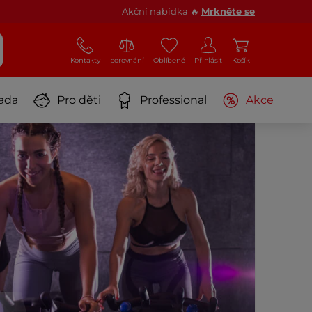
Akční nabídka 🔥
Mrkněte se
Kontakty
porovnání
Oblíbené
Přihlásit
Košík
ada
Pro děti
Professional
Akce