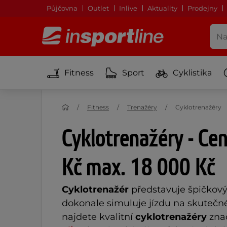
Půjčovna
Outlet
Inlive
Aktuality
Prodejny
Fitness
Sport
Cyklistika
Fitness
Trenažéry
Cyklotrenažéry
Cyklotrenažéry - Ce
Kč max. 18 000 Kč
Cyklotrenažér
 představuje špičkový f
dokonale simuluje jízdu na skutečné
najdete kvalitní 
cyklotrenažéry
 zna