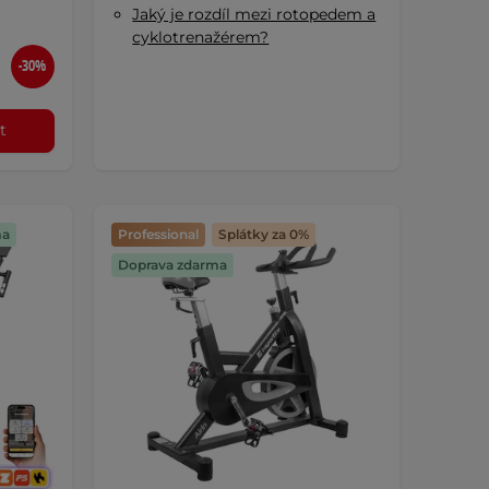
Jaký je rozdíl mezi rotopedem a
cyklotrenažérem?
-30%
t
ma
Professional
Splátky za 0%
Doprava zdarma