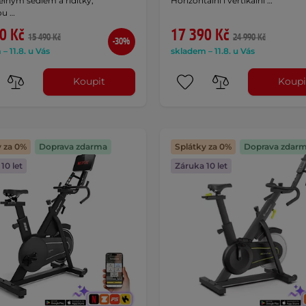
elným sedlem a řídítky,
Horizontální i vertikální …
ou …
0 Kč
17 390 Kč
15 490 Kč
24 990 Kč
-30%
– 11.8. u Vás
skladem – 11.8. u Vás
Koupit
Koupi
y za 0%
Doprava zdarma
Splátky za 0%
Doprava zdar
10 let
Záruka 10 let