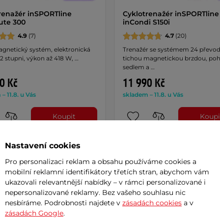
renažér inSPORTline
Cyklotrenažér inSPORTline
ute 300
inCondi S150i
4.9
(7)
4.7
(20)
agnetický systém, elektronická
Trenažér se systémem 24 převod
32 stupni, výkon až 418 W, …
tichou magnetickou brzdou, p
sedlem a …
0 Kč
11 990 Kč
– 11.8. u Vás
skladem – 11.8. u Vás
Koupit
Koupi
Nastavení cookies
Pro personalizaci reklam a obsahu používáme cookies a
y za 0%
Doprava zdarma
Novinka!
Splátky za 0%
mobilní reklamní identifikátory třetích stran, abychom vám
10 let
Doprava zdarma
ukazovali relevantnější nabídky – v rámci personalizované i
nepersonalizované reklamy. Bez vašeho souhlasu nic
nesbíráme. Podrobnosti najdete v
zásadách cookies
a v
zásadách Google
.