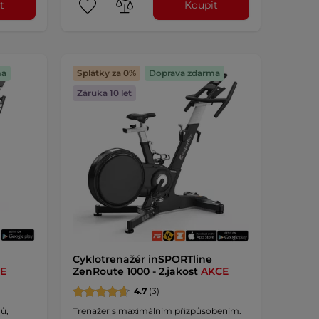
t
Koupit
ma
Splátky za 0%
Doprava zdarma
Záruka 10 let
Cyklotrenažér inSPORTline
E
ZenRoute 1000 - 2.jakost
AKCE
4.7
(3)
ů,
Trenažer s maximálním přizpůsobením.