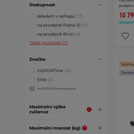
nastavit
Dostupnost
podpor
10 79
skladem v eshopu
(17)
skladem 
na prodejně Praha 10
(10)
na prodejně Brno
(4)
Další možnosti (2)
Značka
Splátk
inSPORTline
(13)
Záruka 
Elite
(4)
inSPORTline servis
Maximální výška
cvičence
Maximální nosnost (kg)