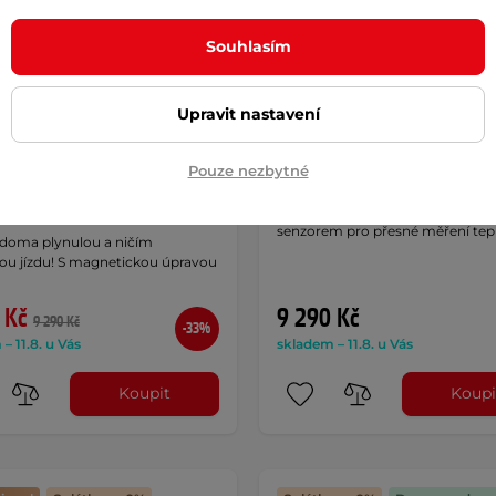
Souhlasím
Upravit nastavení
renažér inSPORTline
Cyklotrenažér inSPORTline
Pouze nezbytné
o
AKCE
ZenRoute 100
4.8
(50)
Tichý cyklotrenažér s optickým
senzorem pro přesné měření tep
i doma plynulou a ničím
ou jízdu! S magnetickou úpravou
 Kč
9 290 Kč
9 290 Kč
-33%
– 11.8. u Vás
skladem – 11.8. u Vás
Koupit
Koupi