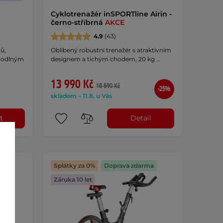
Cyklotrenažér inSPORTline Airin -
černo-stříbrná
AKCE
4.9
(43)
ů,
Oblíbený robustní trenažér s atraktivním
ohodlným
designem a tichým chodem, 20 kg …
13 990 Kč
18 690 Kč
-25%
skladem – 11.8. u Vás
t
Detail
Splátky za 0%
Doprava zdarma
Záruka 10 let