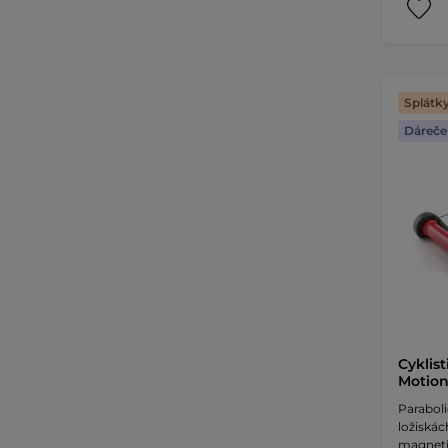
Splátk
Dáreče
Cyklist
Motion
Parabol
ložiskác
magneti