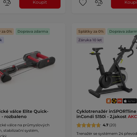
Koupit
Koupi
y za 0%
Doprava zdarma
Splátky za 0%
Doprava zdar
k
Záruka 10 let
ické válce Elite Quick-
Cyklotrenažér inSPORTline
 - rozbaleno
inCondi S150i - 2.jakost
AKC
ické válce na průmyslových
4.7
(20)
h, stabilizační systém,
Trenažér se systémem 24 převod
cký …