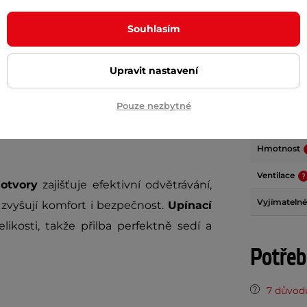
Souhlasím
Param
Upravit nastavení
ní volbou pro nejmenší cyklisty, kterým
Technologie
Pouze nezbytné
i každé jízdě. Díky moderní
In-mold
Regulace vel
zbytečně nezatěžuje krční páteř dítěte
Hmotnost
Ventilace
 otvory
zajišťuje efektivní odvětrávání,
Vyjímatelné
zvyšují komfort i bezpečnost.
Upínací
kosti, takže přilba perfektně sedí a
Potřeb
7 důvodů