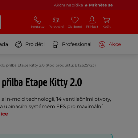
Akční nabídka 🔥
Mrkněte se
Kontakty
Porovnání
Oblíbené
Přihlásit
Košík
ada
Pro děti
Professional
Akce
klo přilba Etape Kitty 2.0 (Kód produktu: ET2625723)
 přilba Etape Kitty 2.0
 s In-mold technologií, 14 ventilačními otvory,
u a upínacím systémem EFS pro maximální
více