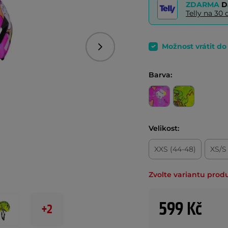
ZDARMA
D
Telly na 3
Možnost vrátit d
Následující
Barva:
Velikost:
XXS (44-48)
XS/S
Zvolte variantu prod
599 Kč
+2