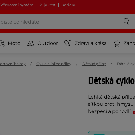
Věrnostní systém
2. jakost
Kariéra
Moto
Outdoor
Zdraví a krása
Zahr
ortovní helmy
Cyklo a inline přilby
Dětské přilby
Dětská cy
Dětská cyklo
Lehká dětská přilba
síťkou proti hmyz
bezpečí a pohodlí.