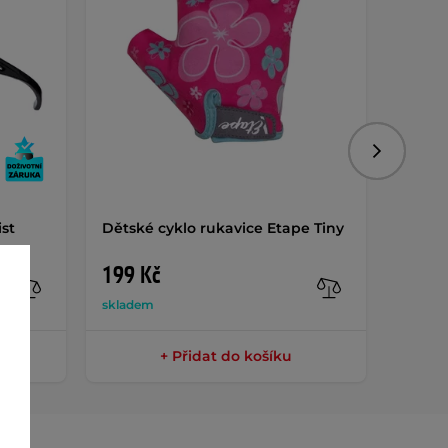
Následujíc
ist
Dětské cyklo rukavice Etape Tiny
Dětsk
Junior
199 Kč
599 
skladem
sklade
+ Přidat do košíku