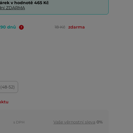
árek v hodnotě
465 Kč
0 dní ZDARMA
o 90 dnů
18 Kč
zdarma
 (48-52)
uktu
Vaše věrnostní sleva
0%
s DPH