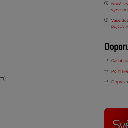
Nová sez
vynesou 
Vaše do
půjčovn
Dopor
Cashback
Po hlavě
cm)
Doprava 