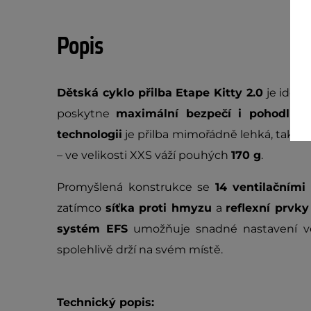
Popis
Dětská cyklo přilba Etape Kitty 2.0
je ideál
poskytne
maximální bezpečí i pohodlí
př
technologii
je přilba mimořádně lehká, takže 
– ve velikosti XXS váží pouhých
170 g
.
Promyšlená konstrukce se
14 ventilačními
zatímco
síťka proti hmyzu
a
reflexní prvky
systém EFS
umožňuje snadné nastavení veli
spolehlivě drží na svém místě.
Technický popis: