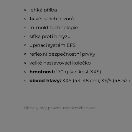
lehká přilba
14 větracích otvorů
In-mold technologie
síťka proti hmyzu
upínací systém EFS
reflexní bezpečnostní prvky
velké nastavovací kolečko
hmotnost:
170 g (velikost XXS)
obvod hlavy:
XXS (44-48 cm), XS/S (48-52 
Obrázky mají pouze ilustrativní charakter.