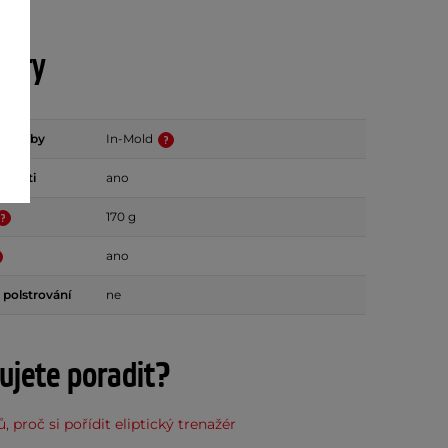
etry
 výroby
In-Mold
ikosti
ano
170 g
ano
 polstrování
ne
ujete poradit?
, proč si pořídit eliptický trenažér