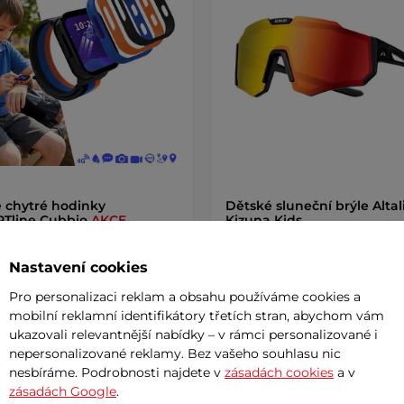
 chytré hodinky
Dětské sluneční brýle Altal
RTline Cubbio
AKCE
Kizuna Kids
 Kč
789 Kč
1 790 Kč
Nastavení cookies
m
skladem
Pro personalizaci reklam a obsahu používáme cookies a
mobilní reklamní identifikátory třetích stran, abychom vám
+ Přidat do košíku
+ Přidat do košíku
ukazovali relevantnější nabídky – v rámci personalizované i
nepersonalizované reklamy. Bez vašeho souhlasu nic
nesbíráme. Podrobnosti najdete v
zásadách cookies
a v
zásadách Google
.