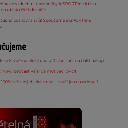
óna ve vzduchu - trampolíny inSPORTline Irbiso
do oblak děti i dospělé
stupná posilovna snů! Spouštíme inSPORTline
u
učujeme
 ke každému elektrokolu. Tisíce zpět na další nákup.
: Nový podcast vám dá motivaci cvičit
100% seřízených elektrokol - stačí jen nasednout!