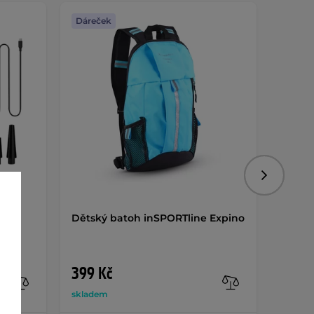
Dáreček
Dáreč
Následujíc
Dětský batoh inSPORTline Expino
Chrán
dílný
em
399 Kč
490 
skladem
sklade