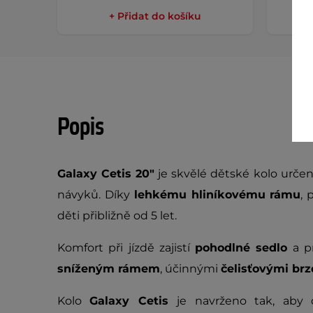
+ Přidat do košíku
Popis
Galaxy Cetis 20"
je skvělé dětské kolo určen
návyků. Díky
lehkému hliníkovému rámu
, 
děti přibližně od 5 let.
Komfort při jízdě zajistí
pohodlné sedlo
a pr
sníženým rámem
, účinnými
čelisťovými br
Kolo
Galaxy Cetis
je navrženo tak, aby