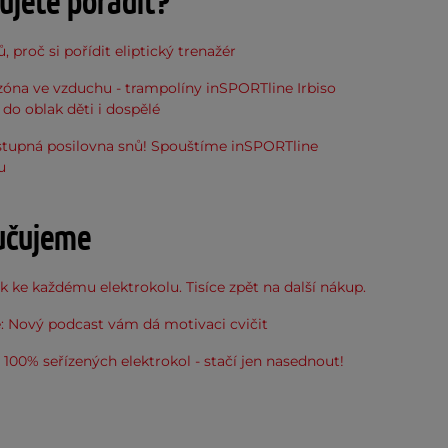
ujete poradit?
, proč si pořídit eliptický trenažér
óna ve vzduchu - trampolíny inSPORTline Irbiso
do oblak děti i dospělé
stupná posilovna snů! Spouštíme inSPORTline
u
učujeme
 ke každému elektrokolu. Tisíce zpět na další nákup.
: Nový podcast vám dá motivaci cvičit
100% seřízených elektrokol - stačí jen nasednout!