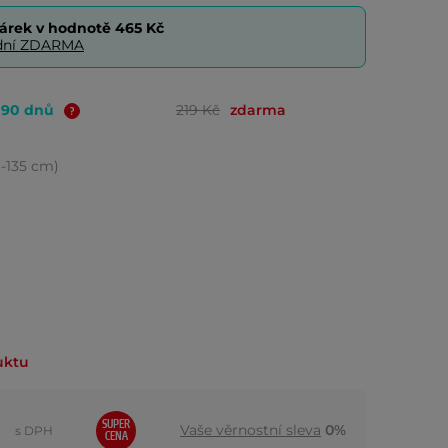
árek v hodnotě
465 Kč
0 dní ZDARMA
o 90 dnů
219 Kč
zdarma
13-135 cm)
uktu
SUPER
Vaše věrnostní sleva
0%
s DPH
CENA