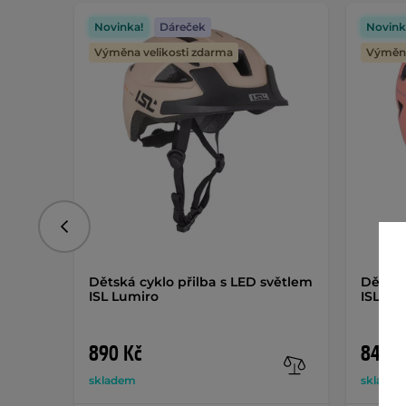
Novinka!
Dáreček
Novink
Výměna velikosti zdarma
Výměna
Předchozí
Dětská cyklo přilba s LED světlem
Dětská
ISL Lumiro
ISL Lu
890 Kč
849 K
skladem
sklade