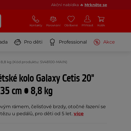
Akční nabídka 🔥
Mrkněte se
Kontakty
Porovnání
Oblíbené
Přihlásit
Košík
ada
Pro děti
Professional
Akce
 • 8,8 kg (Kód produktu: SV48100-MAIN)
tské kolo Galaxy Cetis 20"
35 cm • 8,8 kg
ovým rámem, čelisťové brzdy, otočné řazení se
etězu u pedálů, pro děti od 5 let.
více