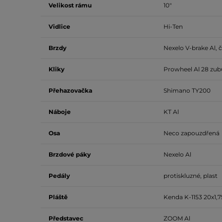
Velikost rámu
10"
Vidlice
Hi-Ten
Brzdy
Nexelo V-brake Al, č
Kliky
Prowheel Al 28 zu
Přehazovačka
Shimano TY200
Náboje
KT Al
Osa
Neco zapouzdřená
Brzdové páky
Nexelo Al
Pedály
protiskluzné, plast
Pláště
Kenda K-1153 20x1,7
Představec
ZOOM Al