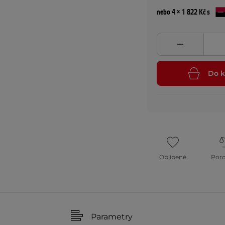
nebo 4 × 1 822 Kč s
Do k
Oblíbené
Por
Parametry