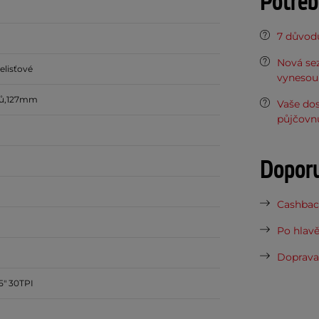
Potřeb
7 důvodů
Nová sez
elisťové
vynesou 
bů,127mm
Vaše do
půjčovn
Dopor
Cashback
Po hlavě
Doprava 
5" 30TPI