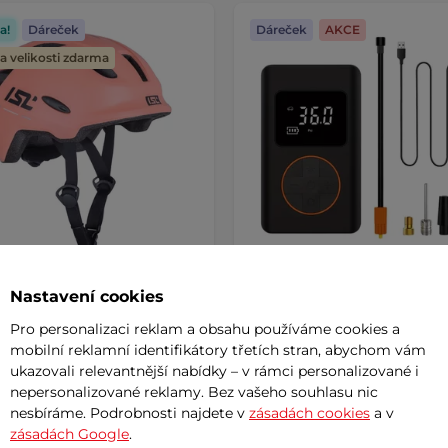
a!
Dáreček
Dáreček
AKCE
 velikosti zdarma
Nastavení cookies
 cyklo přilba s LED světlem
Akumulátorová pumpa
mitto
inSPORTline Gaberila s
Pro personalizaci reklam a obsahu používáme cookies a
powerbankou a LED světl
mobilní reklamní identifikátory třetích stran, abychom vám
AKCE
ukazovali relevantnější nabídky – v rámci personalizované i
č
789 Kč
nepersonalizované reklamy. Bez vašeho souhlasu nic
999 Kč
nesbíráme. Podrobnosti najdete v
zásadách cookies
a v
m
skladem
zásadách Google
.