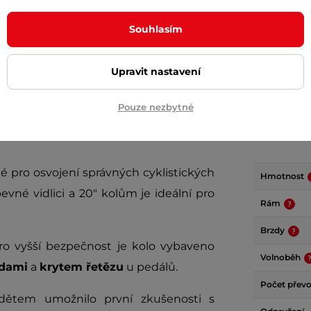
+ Přidat do košíku
+ Přidat do košíku
Souhlasím
Upravit nastavení
Pouze nezbytné
Param
é pro osvojení správných cyklistických
Hmotnost
pevné vidlici a 20" kolům je ideální pro
Rám
Brzdy
o vyšší bezpečnost je kolo vybaveno
Volnoběh
zdami
a
krytem řetězu
u pedálů.
Počet přev
 dětem umožnilo první zkušenosti s