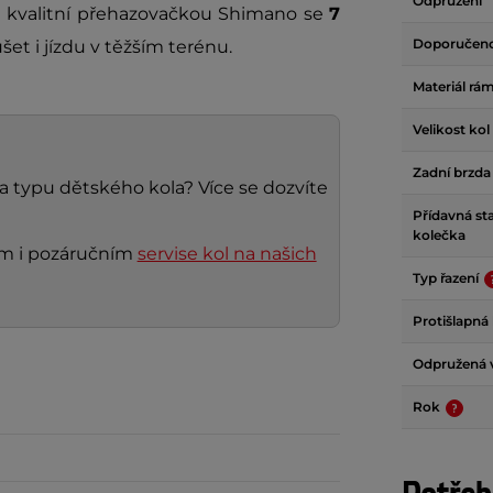
Odpružení
 kvalitní přehazovačkou Shimano se
7
Doporučen
šet i jízdu v těžším terénu.
Materiál rá
Velikost kol
Zadní brzd
 a typu dětského kola? Více se dozvíte
Přídavná sta
kolečka
ním i pozáručním
servise kol na našich
Typ řazení
Protišlapná
Odpružená v
Rok