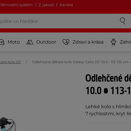
Věrnostní systém
2. jakost
Kariéra
Moto
Outdoor
Zdraví a krása
Zahr
ská kola 20"
Odlehčené dětské kolo Galaxy Cetis 20" 10.0 • 113-135 cm
Odlehčené dě
10.0 • 113-1
Lehké kolo s hliník
7 rychlostmi, kryt ř