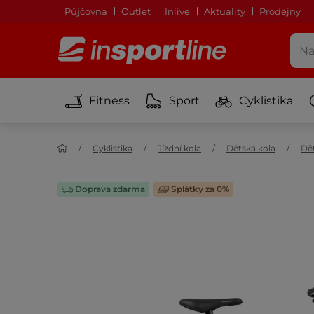
Půjčovna
Outlet
Inlive
Aktuality
Prodejny
Fitness
Sport
Cyklistika
Cyklistika
Jízdní kola
Dětská kola
Dět
Doprava zdarma
Splátky za 0%