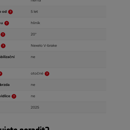
nemá
o od
5 let
mu
hliník
20"
a
Nexelo V-brake
bilizační
ne
otočné
 brzda
ne
idlice
ne
2025