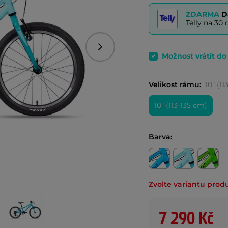
ZDARMA
D
Telly na 3
Následující
Možnost vrátit d
Velikost rámu:
10" (1
10" (113-135 cm)
Barva:
Zvolte variantu prod
7 290 Kč