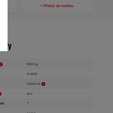
+ Přidat do košíku
etry
8.80 kg
Al 6061
čelisťové
ano
odů
7