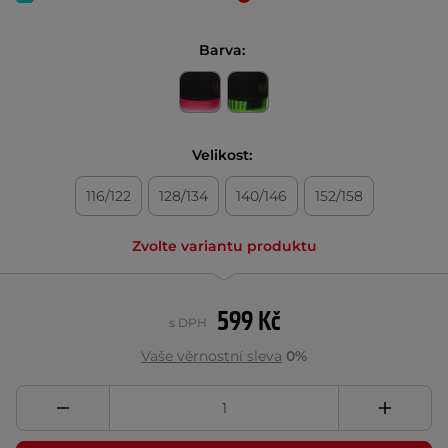
Barva:
Velikost:
116/122
128/134
140/146
152/158
Zvolte variantu produktu
599 Kč
s DPH
Vaše věrnostní sleva
0%