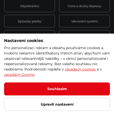
Objednávka
Cena a druhy dopravy
Způsoby platby
Věrnostní systém
Montáž a servis
Reklamace a záruka
Nastavení cookies
Pro personalizaci reklam a obsahu používáme cookies a
Půjčovna
Kariéra
mobilní reklamní identifikátory třetích stran, abychom vám
obchodní podmínky
ukazovali relevantnější nabídky – v rámci personalizované i
nepersonalizované reklamy. Bez vašeho souhlasu nic
nesbíráme. Podrobnosti najdete v
zásadách cookies
a v
zásadách Google
.
© 2026 SEVEN SPORT s.r.o Všechna práva vyhrazena
Podle zákona o evidenci tržeb je prodávající povinen vystavit
Souhlasím
kupujícímu účtenku.
Zároveň je povinen zaevidovat přijatou tržbu u správce daně online; v
případě technického výpadku pak nejpozději do 48 hodin.
Upravit nastavení
Ochrana osobních údajů
Nastavení cookies
Vnitřní oznamovací
systém
Prohlášení přístupnosti