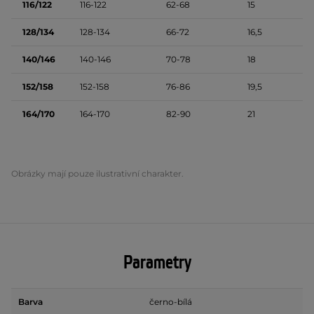
116/122
116-122
62-68
15
128/134
128-134
66-72
16,5
140/146
140-146
70-78
18
152/158
152-158
76-86
19,5
164/170
164-170
82-90
21
Obrázky mají pouze ilustrativní charakter.
Parametry
Barva
černo-bílá