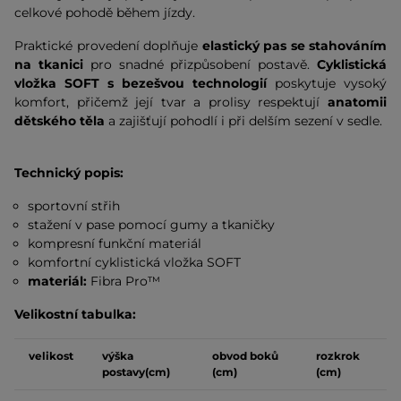
celkové pohodě během jízdy.
Praktické provedení doplňuje
elastický pas se stahováním
na tkanici
pro snadné přizpůsobení postavě.
Cyklistická
vložka SOFT s bezešvou technologií
poskytuje vysoký
komfort, přičemž její tvar a prolisy respektují
anatomii
dětského těla
a zajišťují pohodlí i při delším sezení v sedle.
Technický popis:
sportovní střih
stažení v pase pomocí gumy a tkaničky
kompresní funkční materiál
komfortní cyklistická vložka SOFT
materiál:
Fibra Pro™
Velikostní tabulka:
velikost
výška
obvod boků
rozkrok
postavy(cm)
(cm)
(cm)