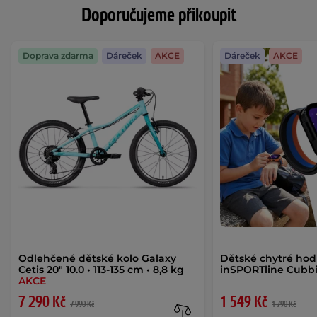
Doporučujeme přikoupit
Doprava zdarma
Dáreček
AKCE
Dáreček
AKCE
Odlehčené dětské kolo Galaxy
Dětské chytré hod
Cetis 20" 10.0 • 113-135 cm • 8,8 kg
inSPORTline Cubb
AKCE
7 290 Kč
1 549 Kč
7 990 Kč
1 790 Kč