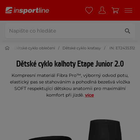
čení
Dětské cyklo oblečení
Dětské cyklo kraťasy
IN: ET2435312
Dětské cyklo kalhoty Etape Junior 2.0
Kompresní materiál Fibra Pro™, výborný odvod potu,
elastický pas se stahováním a pohodlná bezešvá vložka
SOFT respektující dětskou anatomii pro maximální
komfort při jízdě.
více