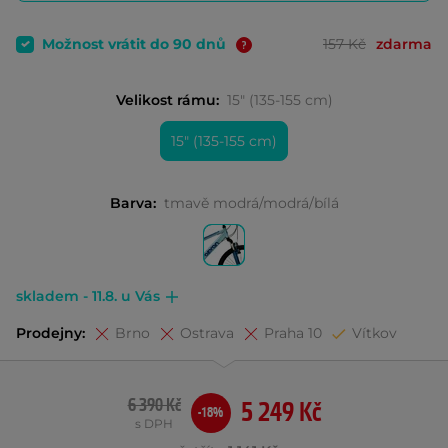
Možnost vrátit do 90 dnů
157 Kč
zdarma
Velikost rámu:
15" (135-155 cm)
15" (135-155 cm)
Barva:
tmavě modrá/modrá/bílá
skladem - 11.8. u Vás
Prodejny:
Brno
Ostrava
Praha 10
Vítkov
6 390 Kč
5 249 Kč
-18%
s DPH