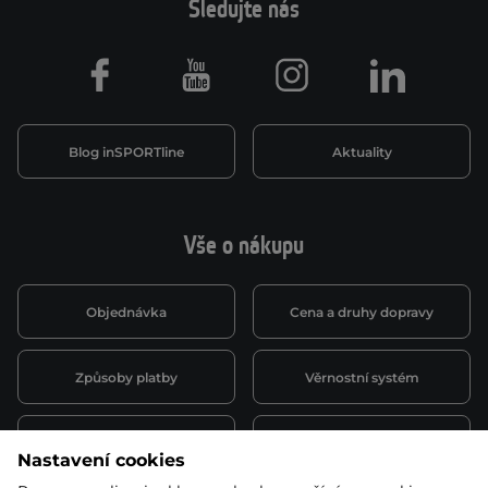
Sledujte nás
Facebook
Youtube
Instagram
LinkedIn
Blog inSPORTline
Aktuality
Vše o nákupu
Objednávka
Cena a druhy dopravy
Způsoby platby
Věrnostní systém
Montáž a servis
Reklamace a záruka
Nastavení cookies