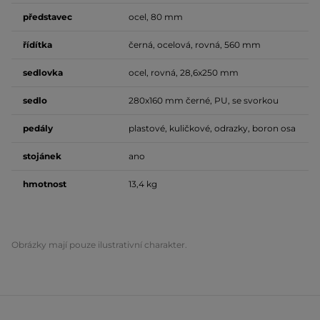
představec
ocel, 80 mm
řídítka
černá, ocelová, rovná, 560 mm
sedlovka
ocel, rovná, 28,6x250 mm
sedlo
280x160 mm černé, PU, se svorkou
pedály
plastové, kuličkové, odrazky, boron osa
stojánek
ano
hmotnost
13,4 kg
Obrázky mají pouze ilustrativní charakter.