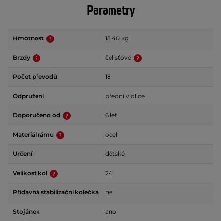
Parametry
Hmotnost
13.40 kg
Brzdy
čelisťové
Počet převodů
18
Odpružení
přední vidlice
Doporučeno od
6 let
Materiál rámu
ocel
Určení
dětské
Velikost kol
24"
Přídavná stabilizační kolečka
ne
Stojánek
ano