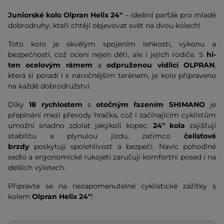
Juniorské kolo
Olpran Helix 24"
– ideální parťák pro mladé
dobrodruhy, kteří chtějí objevovat svět na dvou kolech!
Toto kolo je skvělým spojením lehkosti, výkonu a
bezpečnosti, což ocení nejen děti, ale i jejich rodiče. S
hi-
ten ocelovým rámem
a
odpruženou vidlicí OLPRAN
,
která si poradí i s náročnějším terénem, je kolo připraveno
na každé dobrodružství.
Díky
18 rychlostem
s
otočným řazením SHIMANO
je
přepínání mezi převody hračka, což i začínajícím cyklistům
umožní snadno zdolat jakýkoli kopec.
24" kola
zajišťují
stabilitu a plynulou jízdu, zatímco
čelisťové
brzdy
poskytují spolehlivost a bezpečí. Navíc pohodlné
sedlo a ergonomické rukojeti zaručují komfortní posed i na
delších výletech.
Připravte se na nezapomenutelné cyklistické zážitky s
kolem
Olpran Helix 24"
!