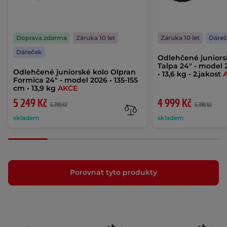
Doprava zdarma
Záruka 10 let
Záruka 10 let
Dáre
Dáreček
Odlehčené juniors
Talpa 24" - model 
Odlehčené juniorské kolo Olpran
• 13,6 kg - 2.jakost
Formica 24" - model 2026 • 135-155
cm • 13,9 kg
AKCE
5 249 Kč
4 999 Kč
6 390 Kč
6 390 Kč
skladem
skladem
Porovnat tyto produkty