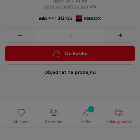
ušetříte
1 141 Kč
Vaše věrnostní sleva
0%
nebo 4 × 1 312 Kč s
Do košíku
Objednat na prodejnu
Oblíbené
Porovnat
Hlídat
Splátky za 0%