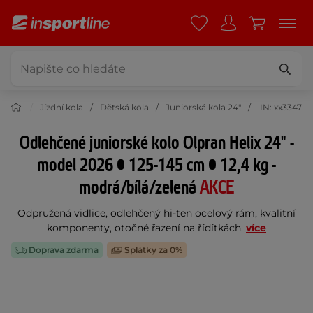
istika
Jízdní kola
Dětská kola
Juniorská kola 24"
IN: xx3347
Odlehčené juniorské kolo Olpran Helix 24" -
model 2026 • 125-145 cm • 12,4 kg -
modrá/bílá/zelená
AKCE
Odpružená vidlice, odlehčený hi-ten ocelový rám, kvalitní
komponenty, otočné řazení na řídítkách.
více
Doprava zdarma
Splátky za 0%