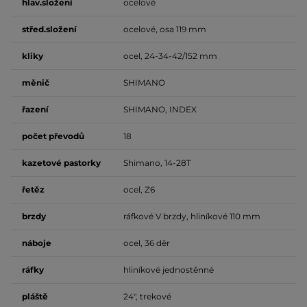
hlav.složení
ocelové
střed.složení
ocelové, osa 119 mm
kliky
ocel, 24-34-42/152 mm
měnič
SHIMANO
řazení
SHIMANO, INDEX
počet
převodů
18
kazetové pastorky
Shimano, 14-28T
řetěz
ocel, Z6
brzdy
ráfkové V brzdy, hliníkové 110 mm
náboje
ocel, 36 děr
ráfky
hliníkové jednostěnné
pláště
24", trekové