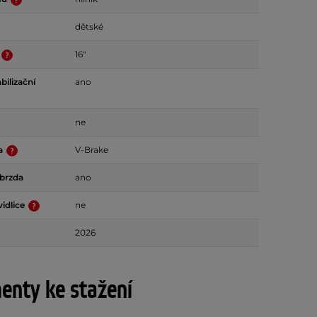
dětské
16"
bilizační
ano
ne
da
V-Brake
 brzda
ano
idlice
ne
2026
nty ke stažení