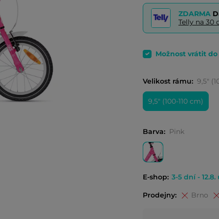
ZDARMA
D
Telly na 3
Možnost vrátit d
Velikost rámu:
9,5" (
9,5" (100-110 cm)
Barva:
Pink
E-shop:
3-5 dní - 12.8.
Prodejny:
Brno