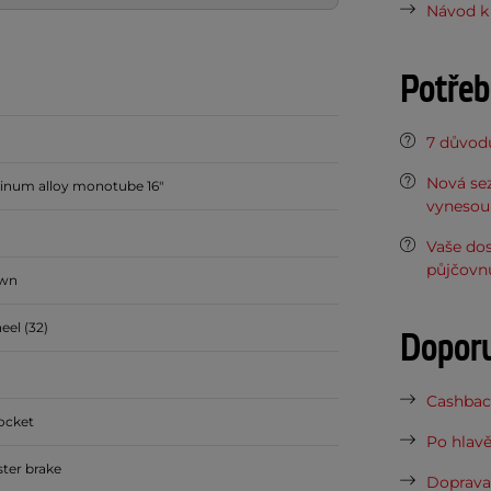
Návod k 
Potřeb
7 důvodů
Nová sez
inum alloy monotube 16"
vynesou 
Vaše do
půjčovn
own
eel (32)
Dopor
Cashback
rocket
Po hlavě
ster brake
Doprava 