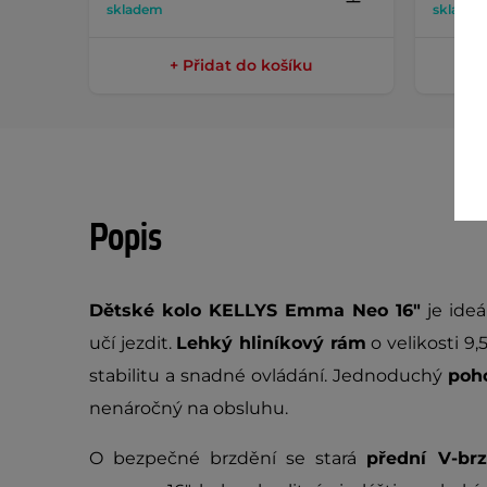
skladem
sklade
+ Přidat do košíku
Popis
Dětské kolo KELLYS Emma
Neo
16"
je ideá
učí jezdit.
Lehký hliníkový rám
o velikosti 9,
stabilitu a snadné ovládání. Jednoduchý
poh
nenáročný na obsluhu.
O bezpečné brzdění se stará
přední V-br