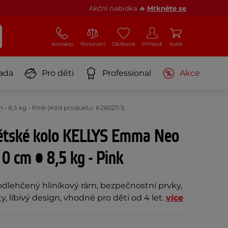
Akční nabídka 🔥
Mrkněte se
Kontakty
Porovnání
Oblíbené
Přihlásit
Košík
ada
Pro děti
Professional
Akce
• 8,5 kg - Pink (Kód produktu: K26027-1)
ětské kolo KELLYS Emma Neo
0 cm • 8,5 kg - Pink
dlehčený hliníkový rám, bezpečnostní prvky,
, líbivý design, vhodné pro děti od 4 let.
více