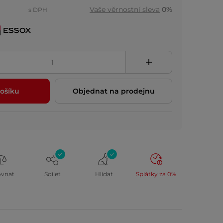
Vaše věrnostní sleva
0%
s DPH
ošíku
Objednat na prodejnu
ovnat
Sdílet
Hlídat
Splátky za 0%