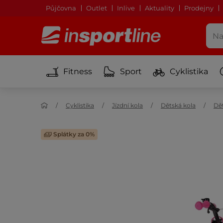
Půjčovna
Outlet
Inlive
Aktuality
Prodejny
Fitness
Sport
Cyklistika
Cyklistika
Jízdní kola
Dětská kola
Dět
Splátky za 0%