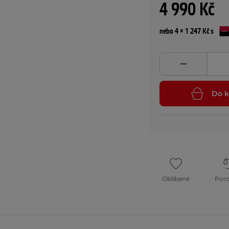
4 990 Kč
nebo 4 × 1 247 Kč s
Do k
Oblíbené
Por