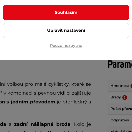
m
skladem
Souhlasím
+ Přidat do košíku
+ Přidat do košíku
Upravit nastavení
Pouze nezbytné
Param
lní volbou pro malé cyklistky, které se
Hmotnost
5" v kombinaci s pevnou vidlicí zajišťuje
Brzdy
on s jedním převodem
je přehledný a
Počet přev
Odpružení
zda
a
zadní nášlapná brzda
. Kolo je
Materiál rá