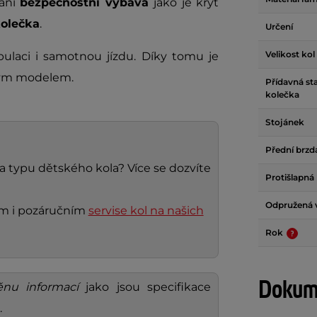
 ani
bezpečnostní výbava
jako je kryt
olečka
.
Určení
Velikost kol
laci i samotnou jízdu. Díky tomu je
ým modelem.
Přídavná sta
kolečka
Stojánek
Přední brz
 a typu dětského kola? Více se dozvíte
Protišlapná
Odpružená v
ním i pozáručním
servise kol na našich
Rok
Dokume
nu informací
jako jsou specifikace
.