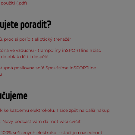
použití (.pdf)
ujete poradit?
, proč si pořídit eliptický trenažér
óna ve vzduchu - trampolíny inSPORTline Irbiso
do oblak děti i dospělé
stupná posilovna snů! Spouštíme inSPORTline
u
učujeme
 ke každému elektrokolu. Tisíce zpět na další nákup.
: Nový podcast vám dá motivaci cvičit
100% seřízených elektrokol - stačí jen nasednout!