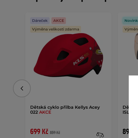
Dáreček
AKCE
Novink
Výměna velikosti zdarma
Výměna
Předchozí
Dětská cyklo přilba Kellys Acey
Dětská
022
AKCE
ISL Lu
699 Kč
890 K
859 Kč