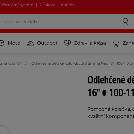
Věrnostní systém
2. jakost
Kariéra
Moto
Outdoor
Zdraví a krása
Zahr
ská kola 16"
Odlehčené dětské kolo KELLYS Emma Neo 16" • 100-110 cm 
Odlehčené d
16" • 100-11
Pomocná kolečka, o
kvalitní komponenty