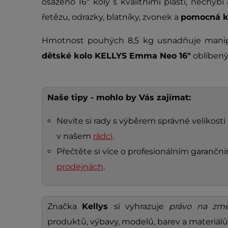
osazeno 16" koly s kvalitními plášti, nechybí
řetězu, odrazky, blatníky, zvonek a
pomocná k
Hmotnost pouhých 8,5 kg usnadňuje manipu
dětské kolo KELLYS Emma Neo 16"
oblíben
Naše tipy - mohlo by Vás zajímat:
Nevíte si rady s výběrem správné velikosti
v našem
rádci
.
Přečtěte si více o profesionálním garanč
prodejnách
.
Značka
Kellys
si vyhrazuje
právo na změ
produktů, výbavy, modelů, barev a materiálů