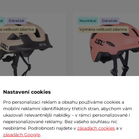
a!
Dáreček
Novinka!
Dáreček
 velikosti zdarma
Výměna velikosti zdarma
Nastavení cookies
Pro personalizaci reklam a obsahu používáme cookies a
 cyklo přilba s LED světlem
Dětská cyklo přilba s LED 
mobilní reklamní identifikátory třetích stran, abychom vám
miro
ISL Lumitto
ukazovali relevantnější nabídky – v rámci personalizované i
nepersonalizované reklamy. Bez vašeho souhlasu nic
nesbíráme. Podrobnosti najdete v
zásadách cookies
a v
č
849 Kč
zásadách Google
.