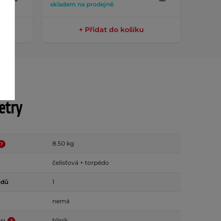
skladem na prodejně
sklade
+ Přidat do košíku
etry
8.50 kg
čelisťová + torpédo
odů
1
nemá
mu
hliník