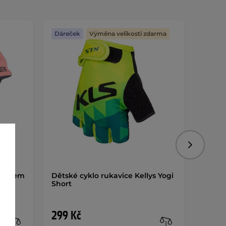
Dáreček
Výměna velikosti zdarma
Dáreč
Následujíc
světlem
Dětské cyklo rukavice Kellys Yogi
Chrán
Short
dílný
299 Kč
490 