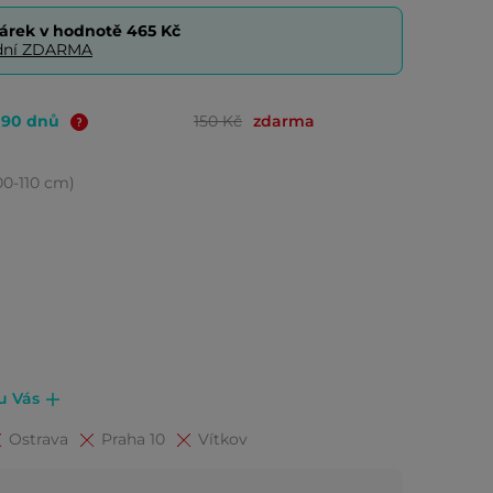
árek v hodnotě
465 Kč
0 dní ZDARMA
o 90 dnů
150 Kč
zdarma
100-110 cm)
 u Vás
Ostrava
Praha 10
Vítkov