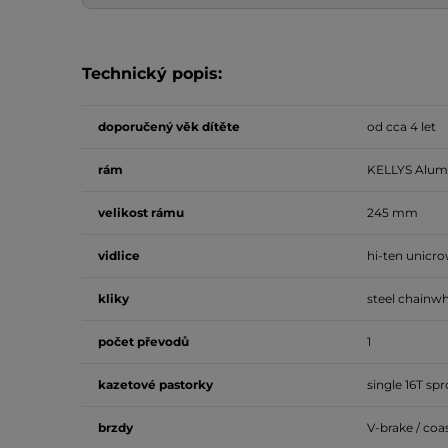
Technický popis:
doporučený věk dítěte
od cca 4 let
rám
KELLYS Alum
velikost
rámu
245 mm
vidlice
hi-ten unicr
kliky
steel chainwh
počet
převodů
1
kazetové
pastorky
single 16T sp
brzdy
V-brake / coa