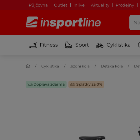
Půjčovna
Outlet
Inlive
Aktuality
Prodejny
Fitness
Sport
Cyklistika
Cyklistika
Jízdní kola
Dětská kola
Dět
Doprava zdarma
Splátky za 0%