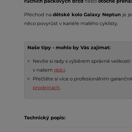
ručních
páčkových brzd
nebo
otočné přeha
Přechod na
dětské kolo Galaxy Neptun
je j
něco povyrůst v kariéře malého cyklisty.
Naše tipy - mohlo by Vás zajímat:
Nevíte si rady s výběrem správné velikosti
v našem
rádci
.
Přečtěte si více o profesionálním garanč
prodejnách
.
Technický popis: