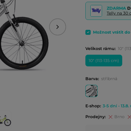
ZDARMA
D
Telly na 3
Následující
Možnost vrátit d
Velikost rámu:
10" (1
10" (113-135 cm)
Barva:
stříbrná
E-shop:
3-5 dní - 13.8.
Prodejny:
Brno