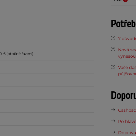
Potřeb
7 důvodů
Nová sez
-6 (otočné řazení)
vynesou 
Vaše do
půjčovn
Dopor
z
Cashback
Po hlavě
Doprava 