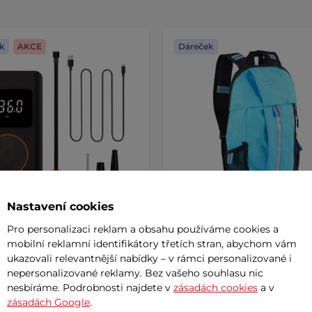
k
AKCE
Dáreček
Nastavení cookies
Pro personalizaci reklam a obsahu používáme cookies a
látorová pumpa
Dětský batoh inSPORTline
mobilní reklamní identifikátory třetích stran, abychom vám
Tline Gaberila s
ukazovali relevantnější nabídky – v rámci personalizované i
bankou a LED světlem
nepersonalizované reklamy. Bez vašeho souhlasu nic
nesbíráme. Podrobnosti najdete v
zásadách cookies
a v
č
399 Kč
999 Kč
zásadách Google
.