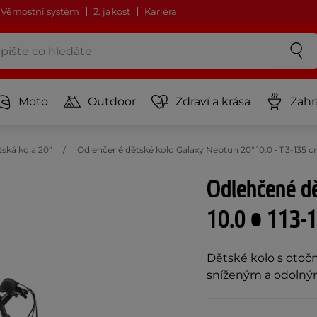
Věrnostní systém
2. jakost
Kariéra
Moto
Outdoor
Zdraví a krása
Zahr
ská kola 20"
Odlehčené dětské kolo Galaxy Neptun 20" 10.0 • 113-135 cm
Odlehčené d
10.0 • 113-1
Dětské kolo s otoč
sníženým a odolným