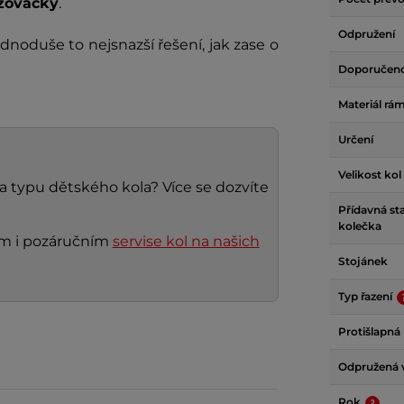
zovačky
.
Odpružení
ednoduše to nejsnazší řešení, jak zase o
Doporučen
Materiál rá
Určení
Velikost kol
 a typu dětského kola? Více se dozvíte
Přídavná sta
kolečka
ním i pozáručním
servise kol na našich
Stojánek
Typ řazení
Protišlapná
Odpružená v
Rok