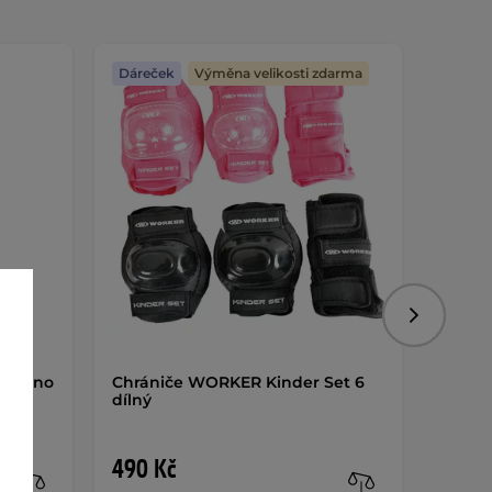
Dáreček
Výměna velikosti zdarma
Dáreč
Následujíc
 Expino
Chrániče WORKER Kinder Set 6
Dětské
dílný
Short
490 Kč
299 