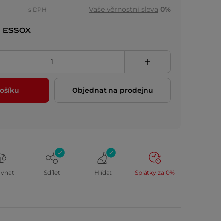
Vaše věrnostní sleva
0%
s DPH
ošíku
Objednat na prodejnu
ovnat
Sdílet
Hlídat
Splátky za 0%