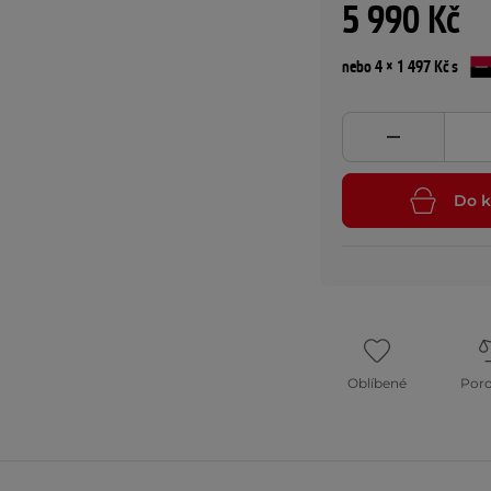
5 990 Kč
nebo 4 × 1 497 Kč s
Do k
Oblíbené
Por