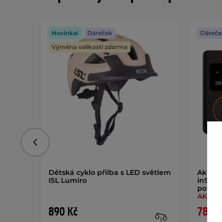
Novinka!
Dáreček
Dáreče
Výměna velikosti zdarma
Předchozí
Dětská cyklo přilba s LED světlem
Akumu
ISL Lumiro
inSPOR
power
AKCE
890 Kč
789 K