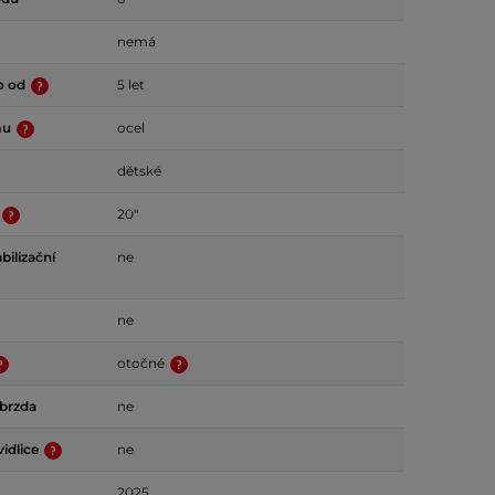
nemá
o od
5 let
mu
ocel
dětské
20"
bilizační
ne
ne
otočné
 brzda
ne
idlice
ne
2025