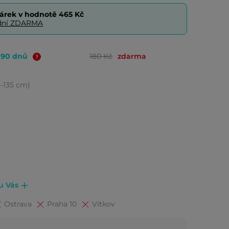
árek v hodnotě
465 Kč
0 dní ZDARMA
o 90 dnů
180 Kč
zdarma
13-135 cm)
 u Vás
Ostrava
Praha 10
Vítkov