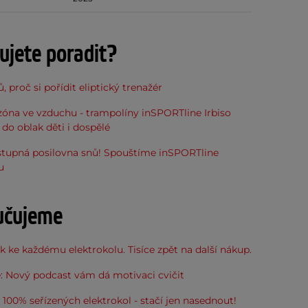
ujete poradit?
, proč si pořídit eliptický trenažér
óna ve vzduchu - trampolíny inSPORTline Irbiso
do oblak děti i dospělé
stupná posilovna snů! Spouštíme inSPORTline
u
učujeme
 ke každému elektrokolu. Tisíce zpět na další nákup.
: Nový podcast vám dá motivaci cvičit
100% seřízených elektrokol - stačí jen nasednout!