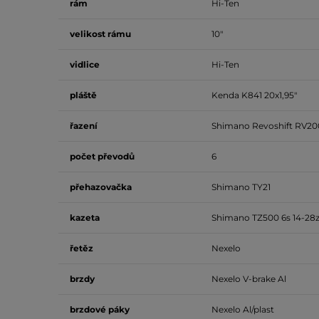
rám
Hi-Ten
velikost rámu
10"
vidlice
Hi-Ten
pláště
Kenda K841 20x1,95"
řazení
Shimano Revoshift RV200
počet převodů
6
přehazovačka
Shimano TY21
kazeta
Shimano TZ500 6s 14-28
řetěz
Nexelo
brzdy
Nexelo V-brake Al
brzdové páky
Nexelo Al/plast