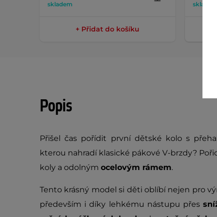
skladem
sklade
+ Přidat do košíku
Popis
Přišel čas pořídit první dětské kolo s pře
kterou nahradí klasické pákové V-brzdy? Poř
koly a odolným
ocelovým rámem
.
Tento krásný model si děti oblíbí nejen pro 
především i díky lehkému nástupu přes
sní