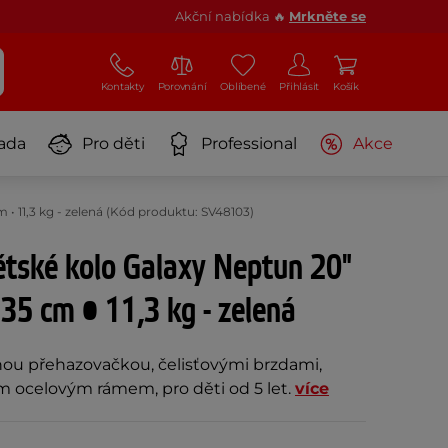
Akční nabídka 🔥
Mrkněte se
Kontakty
Porovnání
Oblíbené
Přihlásit
Košík
ada
Pro děti
Professional
Akce
 • 11,3 kg - zelená (Kód produktu: SV48103)
ětské kolo Galaxy Neptun 20"
35 cm • 11,3 kg - zelená
nou přehazovačkou, čelisťovými brzdami,
 ocelovým rámem, pro děti od 5 let.
více